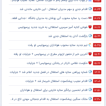
از چوب تاک برای چشم زخم تا جوراب شانس؛ عقاید عجیب فوتبالیست‌ها!
۱۹:۵۱
اقدام جدی و مهم مدیران استقلال ؛ این خارجی ماندنی شد
۱۸:۳۴
دست رد ستاره محبوب آبی پوشان به مدیران باشگاه ؛ جدایی قطعی است !
۱۸:۲۷
شوخی کنایه آمیز سرمربی استقلالی به خرید جدید پرسپولیس
۱۸:۲۲
بازگشت آدان به استقلال جدی شد
۱۵:۴۹
تیم جدید ستاره محبوب هواداران پرسپولیس لو رفت
۱۵:۴۵
آخرین خبر از حضور لژیونر مطرح در پرسپولیس + جزئیات لو رفته
۱۵:۴۱
حکومت نظامی تارتار در رختکن پرسپولیس! + جزئیات
۱۵:۲۲
شماره پیراهن ستاره های استقلال در فصل جدید اعلام شد + جزئیات
۱۳:۱۹
اقدام عجیب پیشکسوت استقلال خبرساز شد + جزئیات
۱۳:۰۸
اقدام تحسین برانگیز ستاره خارجی برای استقلال و هواداران
۱۲:۵۱
متلک سنگین پیشکسوت استقلال به اقدام جنجالی مهدی تاج در فدراسیون فوتبال
۱۲:۴۰