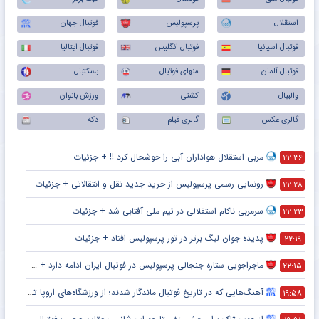
استقلال
پرسپولیس
فوتبال جهان
فوتبال اسپانیا
فوتبال انگلیس
فوتبال ایتالیا
فوتبال آلمان
منهای فوتبال
بسکتبال
والیبال
کشتی
ورزش بانوان
گالری عکس
گالری فیلم
دکه
مربی استقلال هواداران آبی را خوشحال کرد !! + جزئیات
۲۲:۳۶
رونمایی رسمی پرسپولیس از خرید جدید نقل و انتقالاتی + جزئیات
۲۲:۲۸
سرمربی ناکام استقلالی در تیم ملی آفتابی شد + جزئیات
۲۲:۲۳
پدیده جوان لیگ برتر در تور پرسپولیس افتاد + جزئیات
۲۲:۱۹
ماجراجویی ستاره جنجالی پرسپولیس در فوتبال ایران ادامه دارد + جزئیات
۲۲:۱۵
آهنگ‌هایی که در تاریخ فوتبال ماندگار شدند؛ از ورزشگاه‌های اروپا تا جام جهانی
۱۹:۵۸