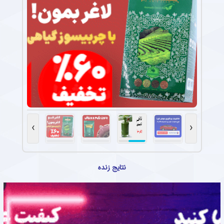
›
‹
نتایج زنده