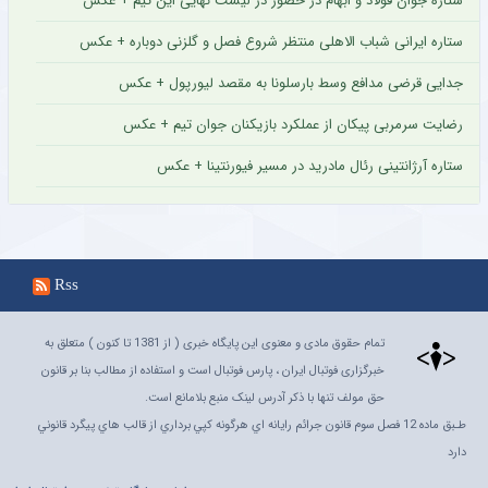
ستاره جوان فولاد و ابهام در حضور در لیست نهایی این تیم + عکس
ستاره ایرانی شباب الاهلی منتظر شروع فصل و گلزنی دوباره + عکس
جدایی قرضی مدافع وسط بارسلونا به مقصد لیورپول + عکس
رضایت سرمربی پیکان از عملکرد بازیکنان جوان تیم + عکس
ستاره آرژانتینی رئال مادرید در مسیر فیورنتینا + عکس
Rss
تمام حقوق مادی و معنوی این پایگاه خبری ( از 1381 تا کنون ) متعلق به
خبرگزاری فوتبال ایران ، پارس فوتبال است و استفاده از مطالب بنا بر قانون
حق مولف تنها با ذکر آدرس لینک منبع بلامانع است.
طـبق ماده 12 فصل سوم قانون جرائم رايانه اي هرگونه کپي برداري از قالب هاي پيگرد قانوني
دارد