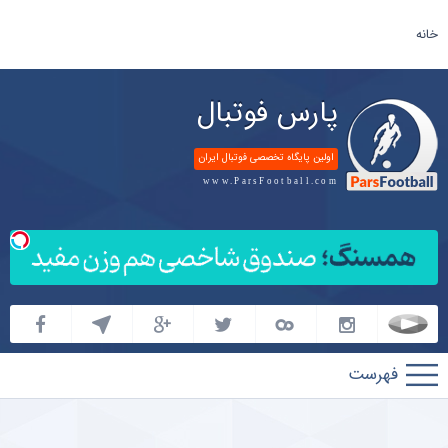
خانه
پارس فوتبال
اولین پایگاه تخصصی فوتبال ایران
www.ParsFootball.com
پارس
فوتبال