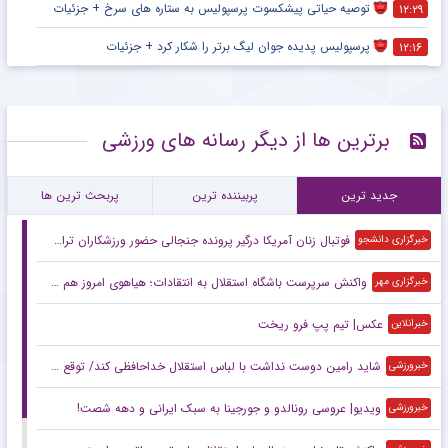
توصیه حیاتی پیشکسوت پرسپولیس به ستاره های سرخ + جزئیات
۱۲:۲۹
پرسپولیس پدیده جوان لیگ برتر را شکار کرد + جزئیات
۱۲:۱۶
برترین ها از دیگر رسانه های ورزشی
جدید ترین
پربیننده ترین
پربحث ترین ها
فوتبال زنان آمریکا درگیر پرونده جنجالی حضور ورزشکاران تراجنسیتی
خبرگزاری دانشجو
واکنش سرپرست باشگاه استقلال به انتقادات؛ هیاهوی امروز هم می‌گذرد!
خبرگزاری مهر
عکس| تیم پپ فرو ریخت
خبرانلاین
شاید رامین دوست نداشت با لباس استقلال خداحافظی کند/ توقع چندانی از این استقلال نداریم/ این پنجره بسته حاصل شوک‌های مدیریتی است
خبرورزشی
ویدیو| عروسی رونالدو و جورجینا به سبک ایرانی و دهه شصت!
خبرورزشی