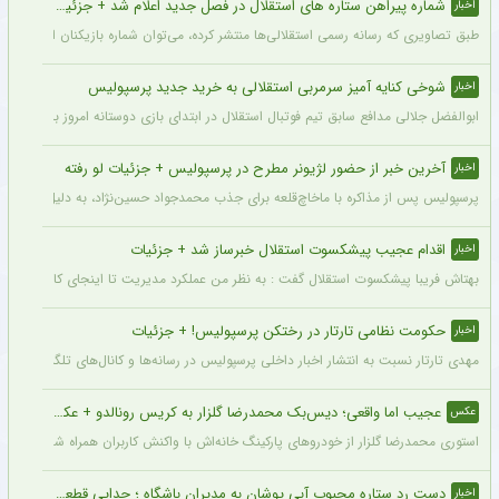
شماره پیراهن ستاره های استقلال در فصل جدید اعلام شد + جزئیات
اخبار
طبق تصاویری که رسانه رسمی استقلالی‌ها منتشر کرده، می‌توان شماره بازیکنان این تیم ر
شوخی کنایه آمیز سرمربی استقلالی به خرید جدید پرسپولیس
اخبار
ابوالفضل جلالی مدافع سابق تیم فوتبال استقلال در ابتدای بازی دوستانه امروز با آلومینی
آخرین خبر از حضور لژیونر مطرح در پرسپولیس + جزئیات لو رفته
اخبار
پرسپولیس پس از مذاکره با ماخاچ‌قلعه برای جذب محمدجواد حسین‌نژاد، به دلیل رقم رضای
اقدام عجیب پیشکسوت استقلال خبرساز شد + جزئیات
اخبار
بهتاش فریبا پیشکسوت استقلال گفت : به نظر من عملکرد مدیریت تا اینجای کار قابل قبول 
حکومت نظامی تارتار در رختکن پرسپولیس! + جزئیات
اخبار
مهدی تارتار نسبت به انتشار اخبار داخلی پرسپولیس در رسانه‌ها و کانال‌های تلگرامی عصبا
عجیب اما واقعی؛ دیس‌بک محمدرضا گلزار به کریس رونالدو + عکس
عکس
استوری محمدرضا گلزار از خودروهای پارکینگ خانه‌اش با واکنش کاربران همراه شده و برخی 
دست رد ستاره محبوب آبی پوشان به مدیران باشگاه ؛ جدایی قطعی است !
اخبار