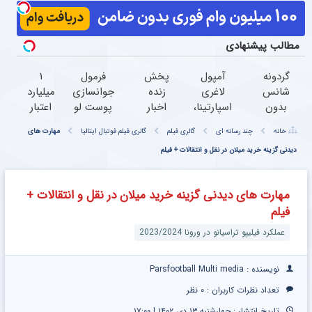
مطالب پیشنهادی
گردونه
آمپول
پخش
فرمول
۱
شانس
لاغری
زنده
جوانسازی
میلیارد
بدون
اسپارتینا،
اخبار
پوست لو
اعتبار
پوچ از
ا میلیون
20:30
رفت!کرم
خرید
خانه
چند رسانه ای
گالری فیلم
گالری فیلم فوتبال ایتالیا
مهارت های
PS5 تا
تومان
ضدچروک
طلا |
آیفون17
ارزان‌تر از
دیدنی گزینه خرید میلان در نقل و انتقالات + فیلم
رونمایی
جلبک با
بدون
و بیت
همه‌جا!
از آسان
تخفیف
ضامن
کوین
ترین
و چک
مهارت های دیدنی گزینه خرید میلان در نقل و انتقالات +
روش
فیلم
لاغری
گیاهی
عملکرد فیلیپو تراسیانو در ورونا 2023/2024
نویسنده : Parsfootball Multi media
تعداد نظرات کاربران :
۰ نظر
تاریخ انتشار : چهارشنبه ۱۳ دی ۱۴۰۲ | ۱۷:۰۰