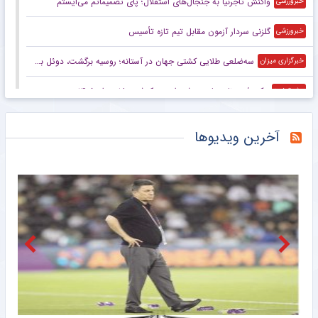
واکنش تاجرنیا به جنجال‌های استقلال؛ پای تصمیماتم می‌ایستم
خبرورزشی
گلزنی سردار آزمون مقابل تیم تازه تأسیس
خبرورزشی
سه‌ضلعی طلایی کشتی جهان در آستانه؛ روسیه برگشت، دوئل بزرگ ایران و آمریکا
خبرگزاری میزان
عکس/ روزنامه‌های ورزشی امروز یک‌شنبه ۱۸ مرداد ۱۴۰۵
مشرق نیوز
دیوار طارمی جلوی عربستان
مشرق نیوز
آخرین ویدیوها
دلیل جدایی رامین رضاییان از استقلال چه بود؟/ سه جام سخت پیش روی آبی‌ها
خبرگزاری مهر
واکنش تند فیفا به تلاش‌ها برای برکناری اینفانتینو
خبرگزاری مهر
تیم ملی زنان در انتظار فیفادی؛ دو بازی تدارکاتی و یک سؤال درباره نیمکت
خبرگزاری مهر
پرسپولیس و نخستین چالش حقوقی برای «سرمربی» پیش از آغاز لیگ برتر
خبرگزاری مهر
دنده عقب به سبک رامین رضاییان؛ پرسپولیس هم جزو گزینه‌هاست!
خبرورزشی