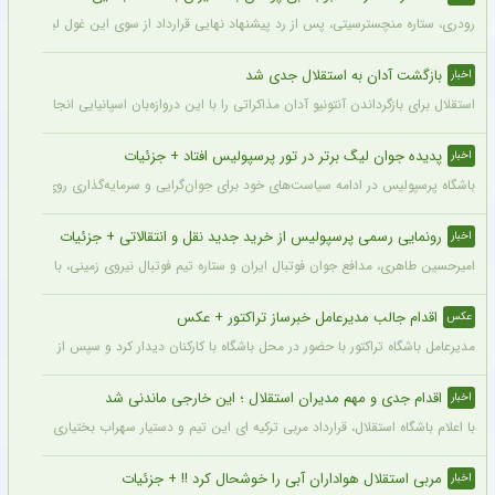
رودری، ستاره منچسترسیتی، پس از رد پیشنهاد نهایی قرارداد از سوی این غول لیگ برتری،
بازگشت آدان به استقلال جدی شد
اخبار
استقلال برای بازگرداندن آنتونیو آدان مذاکراتی را با این دروازه‌بان اسپانیایی انجام داده و قرار است مذاکرات اوایل هفته نهایی شود. آدان
پدیده جوان لیگ برتر در تور پرسپولیس افتاد + جزئیات
اخبار
باشگاه پرسپولیس در ادامه سیاست‌های خود برای جوان‌گرایی و سرمایه‌گذاری روی استعدادهای آینده فوتبال ایران، ک
رونمایی رسمی پرسپولیس از خرید جدید نقل و انتقالاتی + جزئیات
اخبار
امیرحسین طاهری، مدافع جوان فوتبال ایران و ستاره تیم فوتبال نیروی زمینی، با قرارداد
اقدام جالب مدیرعامل خبرساز تراکتور + عکس
عکس
مدیرعامل باشگاه تراکتور با حضور در محل باشگاه با کارکنان دیدار کرد و سپس از کمپ تمری
اقدام جدی و مهم مدیران استقلال ؛ این خارجی ماندنی شد
اخبار
با اعلام باشگاه استقلال، قرارداد مربی ترکیه ای این تیم و دستیار سهراب بختیاری زاده تمد
مربی استقلال هواداران آبی را خوشحال کرد !! + جزئیات
اخبار