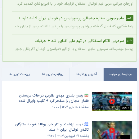
اوزجان بیزاتی مربی تیم فوتبال استقلال قرارداد خود را با آبی‌پوشان تمدید کرد.
ماجراجویی ستاره جنجالی پرسپولیس در فوتبال ایران ادامه دارد + جزئیات
اخبار
رضا شکاری که فصل گذشته پیراهن پرسپولیس را بر تن داشت، پس از پایان همکاری با این
سرمربی ناکام استقلالی در تیم ملی آفتابی شد + جزئیات
اخبار
پیتسو موسیمانه، سرمربی سابق استقلال با توافق فدراسیون فوتبال آفریقای جنوبی به‌عنو
ویدیوهای مرتبط
آخرین ویدئوها
پربازدیدترین ها
پربحث ترین ها
رقص بندری مهدی طارمی در خاک عربستان
فضای مجازی را منفجر کرد + کلیپ وایرال شده
سه‌شنبه ۱۸ دی ۱۴۰۳ | ۱۰:۰۰
00:17
درس ارزشمند و تاریخی رونالدینیو به ستارگان
کاغذی فوتبال ایران + سند
یکشنبه ۱۹ فروردین ۱۴۰۳ | ۱۲:۴۰