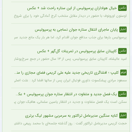
خیال هواداران پرسپولیس از این ستاره راحت شد + عکس
عکس
اوستون اورونوف با حضور در دیدار مقابل منتخب کرج آمادگی خود را برای شروع فصل جدید
پایان ماجرای انتقال ستاره جوان نساجی به پرسپولیس
اخبار
پرسپولیس بارها برای جذب مدافع جوان اقدام کرد، اما هر بار یک مانع جدید سر راه انتقال 
کاپیتان سابق پرسپولیس در تمرینات گل‌گهر + عکس
عکس
امید عالیشاه، کاپیتان سابق پرسپولیس، پس از ۱۳ سال حضور در جمع سرخ‌پوشان، با پیراهن گل‌گهر در سیرجان دیده شد.
کلیپ ؛ افشاگری تاریخی جدید علیه علی کریمی فضای مجازی را منفجر کرد + فیلم وایرال شده
فیلم
مسعود مرادی پیشکسوت داوری فوتبال ایران پس از سالها افشا کرد : علت اصلی اخراج عل
یک فصل جدید و متفاوت در انتظار ستاره جوان پرسپولیس + عکس
عکس
ممکن است یک فصل متفاوت و جدید در انتظار یاسین سلمانی، هافبک جوان پرسپولیس ب
کنایه سنگین مدیرعامل تراکتور به سرمربی مشهور لیگ برتری
اخبار
حجت کریمی مدیرعامل تراکتور گفت : روز گذشته جلسه‌ای با محمد ربیعی داشتیم که جا دارد 