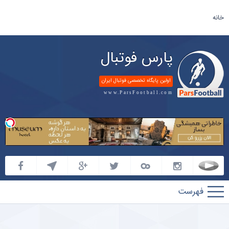
خانه
پارس فوتبال
اولین پایگاه تخصصی فوتبال ایران
www.ParsFootball.com
پارس
فوتبال