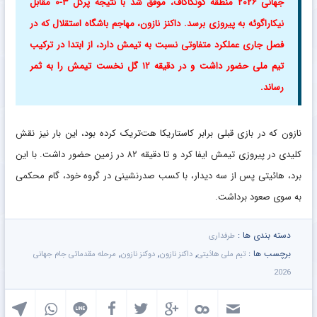
جهانی ۲۰۲۶ منطقه کونکاکاف، موفق شد با نتیجه پرگل ۳-۰ مقابل
نیکاراگوئه به پیروزی برسد. داکنز نازون، مهاجم باشگاه استقلال که در
فصل جاری عملکرد متفاوتی نسبت به تیمش دارد، از ابتدا در ترکیب
تیم ملی حضور داشت و در دقیقه ۱۲ گل نخست تیمش را به ثمر
رساند.
نازون که در بازی قبلی برابر کاستاریکا هت‌تریک کرده بود، این بار نیز نقش
کلیدی در پیروزی تیمش ایفا کرد و تا دقیقه ۸۲ در زمین حضور داشت. با این
برد، هائیتی پس از سه دیدار، با کسب صدرنشینی در گروه خود، گام محکمی
به سوی صعود برداشت.
دسته بندی ها :
طرفداری
برچسب ها :
,
,
,
تیم ملی هائیتی
داکنز نازون
دوکنز نازون
مرحله مقدماتی جام جهانی
2026