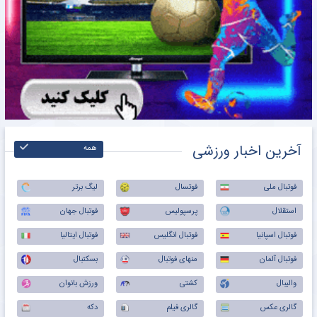
آخرین اخبار ورزشی
همه
فوتبال ملی
فوتسال
لیگ برتر
استقلال
پرسپولیس
فوتبال جهان
فوتبال اسپانیا
فوتبال انگلیس
فوتبال ایتالیا
فوتبال آلمان
منهای فوتبال
بسکتبال
والیبال
کشتی
ورزش بانوان
گالری عکس
گالری فیلم
دکه