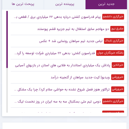
جدید ترین
پربیننده ترین
پربحث ترین ها
پیام فدراسیون کشتی درباره بدهی ۲۲ میلیاردی برق / قطعی برق مکرر در کمپ تیم های ملی
خبرگزاری دانشجو
دو مهاجم سابق استقلال به تیم جزیره قشم پیوستند
مشرق نیوز
لباس جدید تیم سپاهان رونمایی شد + عکس
خبرگزاری تابناک
فدراسیون کشتی: بدهی ۲۲ میلیاردی شرکت توسعه را گردن ما نیندازید!
باشگاه خبرنگاران جوان
پاداش یک میلیاردی استاندار به طلایی های استان در بازیهای آسیایی
خبرانلاین
ویدیو| کیت جدید سپاهان از گنجینه درآمد
خبرورزشی
تراکتور هنوز فصل شروع نشده به حواشی سلام کرد/ چرا یک مشکل همیشه برای همه در این تیم تکرار می‌شود؟!
خبرورزشی
دومی تیم ملی بسکتبال سه به سه ایران در روز نخست لیگ ملت‌های زیر ۲۳ سال آسیا
خبرگزاری دانشجو
سومی تیم ملی بسکتبال سه به سه بانوان ایران در روز نخست لیگ ملت‌های زیر ۲۳ سال آسیا
خبرگزاری دانشجو
اسبقیان: رعایت نظم در رفتار و پوشش برای کاروان ایران مهم است
خبرگزاری دانشجو