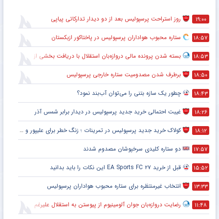
روز استراحت پرسپولیس بعد از دو دیدار تدارکاتی پیاپی
۱۹:۰۰
ستاره محبوب هواداران پرسپولیس در پاختاکور ازبکستان
۱۸:۵۷
بسته شدن پرونده مالی دروازه‌بان استقلال با دریافت بخشی از مطالباتش
۱۸:۵۳
برطرف شدن مصدومیت ستاره خارجی پرسپولیس
۱۸:۵۰
چطور یک سازه بتنی را می‌توان آب‌بند نمود؟
۱۸:۴۳
غیبت احتمالی خرید جدید پرسپولیس در دیدار برابر شمس آذر
۱۸:۲۶
کولاک خرید جدید پرسپولیس در تمرینات ؛ زنگ خطر برای علیپور و سرگیف
۱۸:۱۲
دو ستاره کلیدی سرخپوشان مصدوم شدند
۱۷:۵۷
قبل از خرید EA Sports FC ۲۷ این نکات را باید بدانید
۱۵:۵۲
انتخاب غیرمنتظره برای ستاره محبوب هواداران پرسپولیس
۱۳:۳۳
رضایت دروازه‌بان جوان آلومینیوم از پیوستن به استقلال علیرغم بسته بودن پنجره نقل‌و‌انتقالاتی
۱۱:۴۸