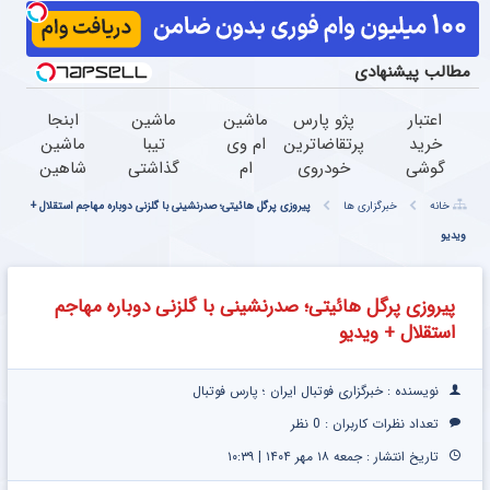
مطالب پیشنهادی
اعتبار
پژو پارس
ماشین
ماشین
ابنجا
خرید
پرتقاضاترین
ام وی
تیبا
ماشین
گوشی
خودروی
ام
گذاشتی
شاهین
بگیر
ایران | برای
گذاشتی
برای
خودتو
خانه
خبرگزاری ها
پیروزی پرگل هائیتی؛ صدرنشینی با گلزنی دوباره مهاجم استقلال +
همین
فروشش
برای
فروش
سریع
ویدیو
حالا
فرصت رو از
فروش
؟ اینجا
و
درخواست
دست نده!
؟ اینجا
سریع و
راحت
اعتبار بده
سریع و
راحت
بفروش
پیروزی پرگل هائیتی؛ صدرنشینی با گلزنی دوباره مهاجم
راحت
بفروش
استقلال + ویدیو
بفروش
نویسنده : خبرگزاری فوتبال ایران ؛ پارس فوتبال
تعداد نظرات کاربران :
0 نظر
تاریخ انتشار : جمعه ۱۸ مهر ۱۴۰۴ | ۱۰:۳۹