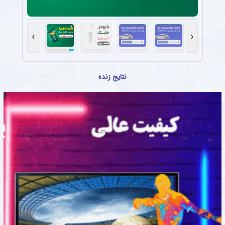
›
‹
نتایج زنده