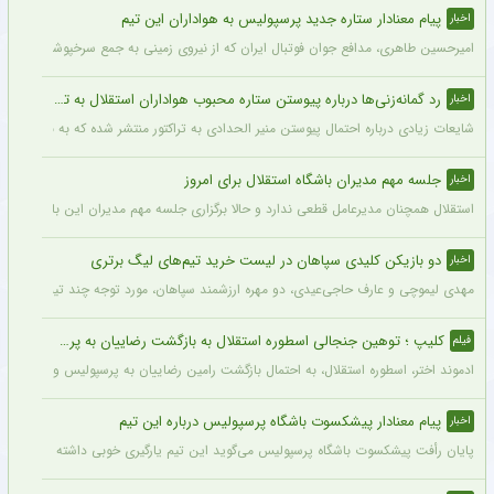
پیام معنادار ستاره جدید پرسپولیس به هواداران این تیم
اخبار
امیرحسین طاهری، مدافع جوان فوتبال ایران که از نیروی زمینی به جمع سرخپوشان پایتخت ا
رد گمانه‌زنی‌ها درباره پیوستن ستاره محبوب هواداران استقلال به تراکتور
اخبار
شایعات زیادی درباره احتمال پیوستن منیر الحدادی به تراکتور منتشر شده که به نظر می‌رس
جلسه مهم مدیران باشگاه استقلال برای امروز
اخبار
استقلال همچنان مدیرعامل قطعی ندارد و حالا برگزاری جلسه مهم مدیران این باشگاه در ص
دو بازیکن کلیدی سپاهان در لیست خرید تیم‌های لیگ برتری
اخبار
مهدی لیموچی و عارف حاجی‌عیدی، دو مهره ارزشمند سپاهان، مورد توجه چند تیم لیگ برتری
کلیپ ؛ توهین جنجالی اسطوره استقلال به بازگشت رضاییان به پرسپولیس خبرساز شد + فیلم پربازدید
فیلم
ادموند اختر، اسطوره استقلال، به احتمال بازگشت رامین رضاییان به پرسپولیس واکنش تن
پیام معنادار پیشکسوت باشگاه پرسپولیس درباره این تیم
اخبار
پایان رأفت پیشکسوت باشگاه پرسپولیس می‌گوید این تیم یارگیری خوبی داشته و می‌توان