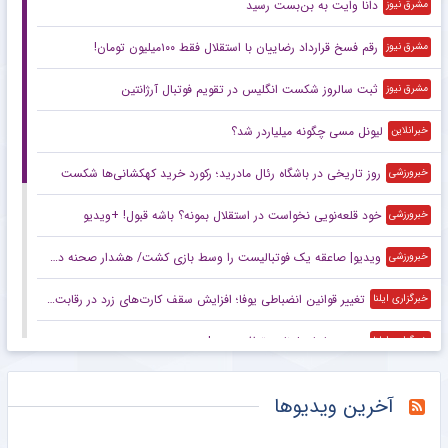
دانا وایت به بن‌بست رسید
مشرق نیوز
رقم فسخ قرارداد رضاییان با استقلال فقط ۱۰۰میلیون تومان!
مشرق نیوز
ثبت سالروز شکست انگلیس در تقویم فوتبال آرژانتین
مشرق نیوز
لیونل مسی چگونه میلیاردر شد؟
خبرانلاین
روز تاریخی در باشگاه رئال مادرید؛ رکورد خرید کهکشانی‌ها شکست
خبرورزشی
خود قلعه‌نویی نخواست در استقلال بمونه؟ باشه قبول! +ویدیو
خبرورزشی
ویدیو| صاعقه یک فوتبالیست را وسط بازی کشت/ هشدار صحنه دلخراش!
خبرورزشی
تغییر قوانین انضباطی یوفا؛ افزایش سقف کارت‌های زرد در رقابت‌های اروپایی
خبرگزاری ایلنا
رودری با بارسلونا به توافق رسید!
خبرگزاری ایلنا
رسمی: دیومانده به رئال مادرید پیوست
خبرگزاری ایلنا
آخرین ویدیوها
برزگر: همای سعادت روی دوش تارتار نشسته است/ عیار واقعی پرسپولیس از هفته پنجم به بعد مشخص می‌شود
مشرق نیوز