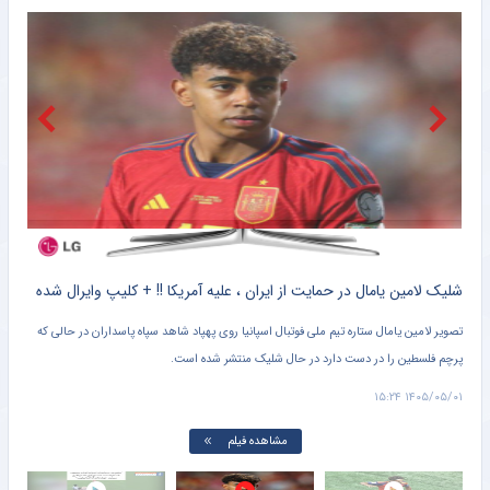
پایان مرحله چهارم اردوی آماده‌سازی تیم ملی جوانان با تساوی مقابل فجرسپاسی
خبرگزاری دانشجو
آتش بازی زارعی در بلاروس / رکورد ۲۰۰ متر بانوان هم شکسته شد
خبرگزاری دانشجو
ویدئو: خط و نشان آنتوان سمنیو با شوت‌های دیدنی
خبرگزاری ایلنا
ادیب زارعی به شمس‌آذر قزوین پیوست
خبرگزاری ایلنا
کلیپ دیده نشده از وحشت خنده دار برادر کوچک یامال از لولوی تیم ملی اسپانیا + سند
شلیک لامین یامال در حمایت از ایران ، علیه آمریکا !! + کلیپ وایرال شده
تصویر لامین یامال ستاره تیم ملی فوتبال اسپانیا روی پهپاد شاهد سپاه پاسداران در حالی که
پرچم فلسطین را در دست دارد در حال شلیک منتشر شده است.
دروا
۱۵:۰۱
۱۴۰۵/۰۵/۰۱ ۱۵:۲۴
مشاهده فیلم