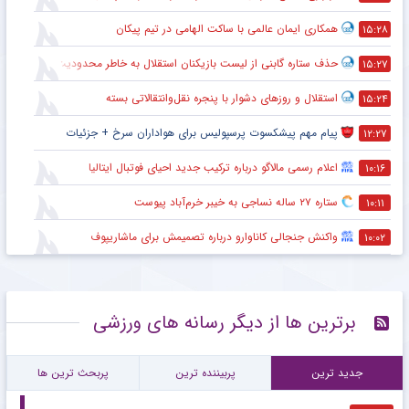
همکاری ایمان عالمی با ساکت الهامی در تیم پیکان
۱۵:۲۸
حذف ستاره گابنی از لیست بازیکنان استقلال به خاطر محدودیت نقل‌وانتقالاتی
۱۵:۲۷
استقلال و روزهای دشوار با پنجره نقل‌وانتقالاتی بسته
۱۵:۲۴
پیام مهم پیشکسوت پرسپولیس برای هواداران سرخ + جزئیات
۱۲:۲۷
اعلام رسمی مالاگو درباره ترکیب جدید احیای فوتبال ایتالیا
۱۰:۱۶
ستاره ۲۷ ساله نساجی به خیبر خرم‌آباد پیوست
۱۰:۱۱
واکنش جنجالی کاناوارو درباره تصمیمش برای ماشاریپوف
۱۰:۰۲
برترین ها از دیگر رسانه های ورزشی
جدید ترین
پربیننده ترین
پربحث ترین ها