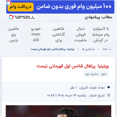
مطالب پیشنهادی
تا 3میلیارد
دنبال
شاهین
خودرو
ماشین
وام سرمایه
فروش
گذاشتی
mvm
پژو
در گردش
ماشینت
برای
x33
پارس
فروشندگان
هستی
فروش
میخوای
برای
خانه
خبرگزاری ها
ویتینیا: پرتغال شانس اول قهرمانی نیست
=>
؟ اینجا
؟ اینجا
بفروشی؟
فروش
فروشگاهت
راحت و
سریع و
اینجا به
داری؟
رو ثبت
سریع
راحت
سرعت
اینجا
ویتینیا: پرتغال شانس اول قهرمانی نیست
کن
بفروش
بفروش
فروش
سریع
منبع : مشرق نیوز
میره
بفروشش
تعداد نظرات کاربران :
۱ نظر
تاریخ انتشار : یکشنبه ۲۴ خرداد ۱۴۰۵ | ۱۸:۵۴