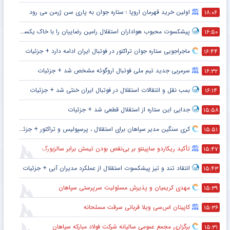
اولین خرید قهرمان اروپا ؛ ستاره جوان به پاری سن ژرمن می رود
۱۸:۰۶
پیشکسوت محبوب هواداران استقلال رامین رضاییان را با خاک یکسان کرد + جزئیات
۱۶:۵۰
ماجراجویی ستاره جوان تراکتور در فوتبال ایران ادامه دارد + جزئیات
۱۶:۴۴
سرمربی جدید تیم ملی فوتبال اروگوئه مشخص شد + جزئیات
۱۶:۳۲
بمب نقل و انتقالات استقلال در فوتبال ایران خنثی شد + جزئیات
۱۶:۱۴
جدایی این ستاره از استقلال قطعی شد + جزئیات
۱۵:۵۸
کری سنگین مدیر سپاهان برای استقلال ، پرسپولیس و تراکتور + جزئیات
۱۵:۵۱
تأکید ریکاردو ساپینتو بر بی‌نقص بودن تیمش برابر سالزبورگ
۱۵:۴۷
انتقاد تند و تیز پیشکسوت استقلال از عملکرد مدیران آبی + جزئیات
۱۵:۴۳
مهدی کریمیان و پذیرش مسئولیت سرپرستی سپاهان
۱۵:۳۹
کاپیتان اس‌سی ویلا قربانی سرقت مسلحانه
۱۵:۳۶
برگزاری مجمع عمومی سالیانه شرکت فولاد مبارکه سپاهان
۱۵:۳۱