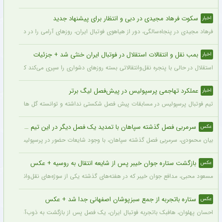
سکوت فرهاد مجیدی در دبی و انتظار برای پیشنهاد جدید
اخبار
فرهاد مجیدی در پنجاه‌سالگی، دور از هیاهوی فوتبال ایران، روزهای آرامی را در دبی سپری 
بمب نقل و انتقالات استقلال در فوتبال ایران خنثی شد + جزئیات
اخبار
استقلال در حالی با پنجره نقل‌وانتقالاتی بسته روزهای دشواری را سپری می‌کند که در همی
عملکرد تهاجمی پرسپولیس در پیش‌فصل لیگ برتر
اخبار
تیم فوتبال پرسپولیس در مسابقات پیش فصل شکستی نداشته و توانسته گل های زیادی را ب
سرمربی فصل گذشته سپاهان با تمدید یک فصل دیگر در این تیم ماند + عکس
عکس
بیان محمودی، سرمربی فصل گذشته سپاهان، با وجود شایعات حضور در پرسپولیس، قرارداد خ
بازگشت ستاره جوان خیبر پس از شایعه انتقال به روسیه + عکس
عکس
مسعود محبی، مدافع جوان خیبر که در هفته‌های گذشته یکی از سوژه‌های نقل‌وانتقالات بود،
ستاره باتجربه از جمع سبزپوشان اصفهانی جدا شد + عکس
عکس
احسان پهلوان، هافبک باتجربه فوتبال ایران، یک فصل پس از بازگشت به ذوب‌آهن، از ج