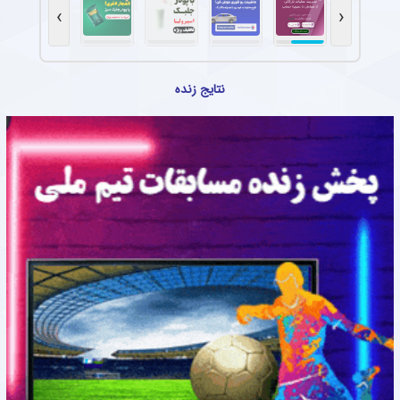
›
‹
نتایج زنده