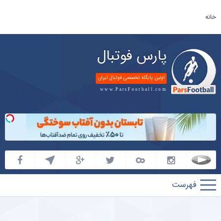
خانه
پارس فوتبال
اولین پایگاه تخصصی فوتبال ایران
www.ParsFootball.com
پارس
فوتبال