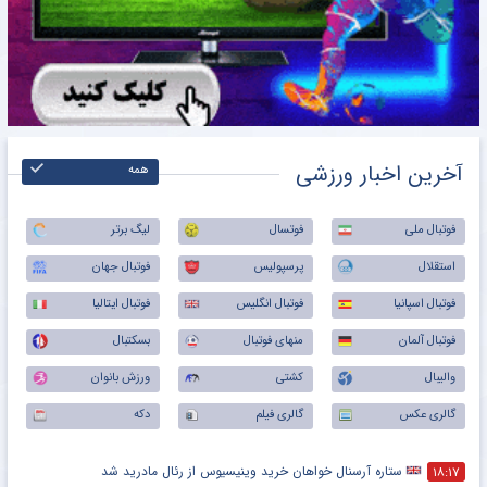
آخرین اخبار ورزشی
همه
فوتبال ملی
فوتسال
لیگ برتر
استقلال
پرسپولیس
فوتبال جهان
فوتبال اسپانیا
فوتبال انگلیس
فوتبال ایتالیا
فوتبال آلمان
منهای فوتبال
بسکتبال
والیبال
کشتی
ورزش بانوان
گالری عکس
گالری فیلم
دکه
ستاره آرسنال خواهان خرید وینیسیوس از رئال مادرید شد
۱۸:۱۷