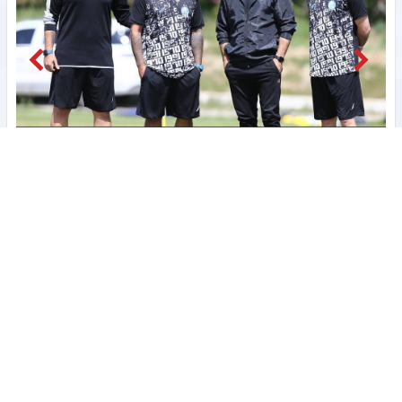
مشاهده
پیراهن رامین رضاییان در استقلال گم شد + عکس
ت
با جدیدترین لژیونر فوتبال ایران آشنا شوید + عکس
پشت پرده جلسه ناگهانی جواد نکونام با آقای مدیرعامل چه بود ؟ + عکس
اولین تصاویر از ستاره جدید و گران قیمت سرخپوشان پایتخت + عکس
حضور در لیگ یک انتخاب جالب چهره محبوب استقلال + عکس
عجیب اما واقعی؛ دیس‌بک محمدرضا گلزار به کریس رونالدو + عکس
تقابل جالب دو ایرانی در لیگ عراق + عکس