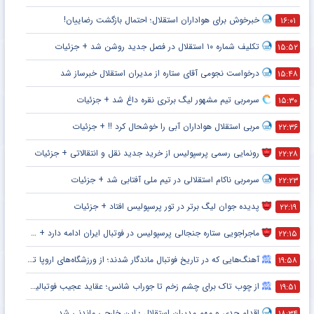
خبرخوش برای هواداران استقلال؛ احتمال بازگشت رضاییان!
۱۶:۰۱
تکلیف شماره ۱۰ استقلال در فصل جدید روشن شد + جزئیات
۱۵:۵۲
درخواست نجومی آقای ستاره از مدیران استقلال خبرساز شد
۱۵:۴۸
سرمربی تیم مشهور لیگ برتری نقره داغ شد + جزئیات
۱۵:۳۰
مربی استقلال هواداران آبی را خوشحال کرد !! + جزئیات
۲۲:۳۶
رونمایی رسمی پرسپولیس از خرید جدید نقل و انتقالاتی + جزئیات
۲۲:۲۸
سرمربی ناکام استقلالی در تیم ملی آفتابی شد + جزئیات
۲۲:۲۳
پدیده جوان لیگ برتر در تور پرسپولیس افتاد + جزئیات
۲۲:۱۹
ماجراجویی ستاره جنجالی پرسپولیس در فوتبال ایران ادامه دارد + جزئیات
۲۲:۱۵
آهنگ‌هایی که در تاریخ فوتبال ماندگار شدند؛ از ورزشگاه‌های اروپا تا جام جهانی
۱۹:۵۸
از چوب تاک برای چشم زخم تا جوراب شانس؛ عقاید عجیب فوتبالیست‌ها!
۱۹:۵۱
اقدام جدی و مهم مدیران استقلال ؛ این خارجی ماندنی شد
۱۸:۳۴