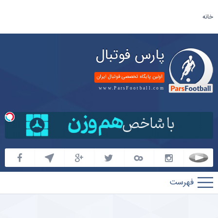
خانه
پارس فوتبال
اولین پایگاه تخصصی فوتبال ایران
www.ParsFootball.com
پارس
فوتبال