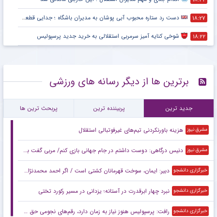
دست رد ستاره محبوب آبی پوشان به مدیران باشگاه ؛ جدایی قطعی است !
۱۸:۲۷
شوخی کنایه آمیز سرمربی استقلالی به خرید جدید پرسپولیس
۱۸:۲۲
برترین ها از دیگر رسانه های ورزشی
جدید ترین
پربیننده ترین
پربحث ترین ها
هزینه باورنکردنی تیم‌های غیرفوتبالی استقلال
مشرق نیوز
دنیس درگاهی: دوست داشتم در جام جهانی بازی کنم/ مربی گفت برابر بلژیک دفاعی بازی کنید
مشرق نیوز
دبیر: ایمان، سوخت قهرمانان کشتی است / اگر احمد محمدنژاد وزن کم نکند، از اردو اخراج می‌شود + فیلم
خبرگزاری دانشجو
نبرد چهار ابرقدرت در آستانه؛ یزدانی در مسیر رکورد تختی
خبرگزاری دانشجو
رافت: پرسپولیس هنوز نیاز به زمان دارد، رقم‌های نجومی حق بعضی بازیکنان نیست
خبرگزاری دانشجو