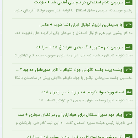
سرمربی ناکام استقلالی در تیم ملی آفتابی شد + جزئیات
اخبار
پیتسو موسیمانه، سرمربی سابق استقلال با توافق فدراسیون فوتبال آفریقای جنوبی به‌عنو
با جدیدترین لژیونر فوتبال ایران آشنا شوید + عکس
عکس
مدافع پیشین تیم های فوتبال استقلال و سپاهان یکی از گزینه های تقویت خط دفاعی تیم 
سرمربی تیم مشهور لیگ برتری نقره داغ شد + جزئیات
اخبار
جواد نکونام کاپیتان پیشین تیم ملی ایران به عنوان سرمربی جدید تیم تراکتور انتخاب شد.
پشت پرده جلسه ناگهانی جواد نکونام با آقای مدیرعامل چه بود ؟ + عکس
عکس
نخستین جلسه مدیرعامل تراکتور با جواد نکونام دقایقی پیش در ساختمان باشگاه برگزار شد
لحظه ورود جواد نکونام به تبریز + کلیپ وایرال شده
فیلم
جواد نکونام امروز رسما به عنوان سرمربی تیم تراکتور انتخاب شد.
پیام مهم مدیر استقلال برای هواداران آبی در فضای مجازی + سند
عکس
علی تاجرنیا رئیس هیئت مدیره استقلال گفت : ه این تیم، کادر فنی، بازیکنان و مسیری که 
تکلیف شماره ۱۰ استقلال در فصل جدید روشن شد + جزئیات
اخبار