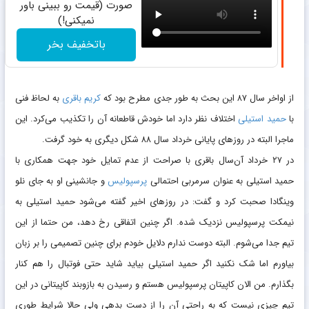
صورت (قیمت رو ببینی باور
نمیکنی!)
باتخفیف بخر
از اواخر سال ۸۷ این بحث به طور جدی مطرح بود که
کریم باقری
به لحاظ فنی
با
حمید استیلی
اختلاف نظر دارد اما خودش قاطعانه آن را تکذیب می‌کرد. این
ماجرا البته در روزهای پایانی خرداد سال ۸۸ شکل دیگری به خود گرفت.
در ۲۷ خرداد آن‌سال باقری با صراحت از عدم تمایل خود جهت همکاری با
حمید استیلی به عنوان سرمربی احتمالی
پرسپولیس
و جانشینی او به جای نلو
وینگادا صحبت کرد و گفت: در روزهای اخیر گفته می‌شود حمید استیلی به
نیمکت پرسپولیس نزدیک شده. اگر چنین اتفاقی رخ دهد، من حتما از این
تیم جدا می‌شوم. البته دوست ندارم دلایل خودم برای چنین تصمیمی را بر زبان
بیاورم اما شک نکنید اگر حمید استیلی بیاید شاید حتی فوتبال را هم کنار
بگذارم. من الان کاپیتان پرسپولیس هستم و رسیدن به بازوبند کاپیتانی در این
تیم چیزی نیست که به راحتی آن را از دست بدهی ولی حالا شرایط طوری