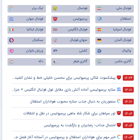
فوتبال ملی
فوتسال
لیگ برتر
استقلال
پرسپولیس
فوتبال جهان
فوتبال اسپانیا
فوتبال انگلیس
فوتبال ایتالیا
فوتبال آلمان
منهای فوتبال
بسکتبال
والیبال
کشتی
ورزش بانوان
گالری عکس
گالری فیلم
دکه
پیشکسوت شاکی پرسپولیس برای محسن خلیلی خط و نشان کشید + جزئیات
۱۶:۲۴
ستاره پرسپولیسی آماده آتش بازی مقابل غول فوتبال انگلیس + جزئیات
۱۶:۱۸
منصوریان به دنبال جذب ستاره محبوب هواداران استقلال
۱۶:۱۷
تور سپاهان برای شکار شاه ماهی پرسپولیس در نقل و انتقالات
۱۶:۰۶
احتمال جذاب؛ رضاییان و بازگشت به پرسپولیس
۱۶:۰۶
خبر مهم برای هواداران استقلال و پرسپولیس در آستانه آغاز فصل جدید
۱۶:۰۳