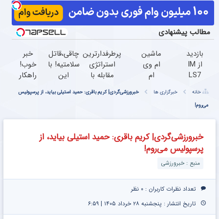
مطالب پیشنهادی
بازدید
ماشین
پرطرفدارترین
چاقی،قاتل
خبر
از IM
ام وی
استراتژی
سلامتیه! با
خوب!
LS7
ام
مقابله با
این
راهکار
لوکس
گذاشتی
چربی های
نوشیدنی
لاغری
خانه
خبرگزاری ها
خبرورزشی‌گردی| کریم باقری: حمید استیلی بیاید، از پرسپولیس
ترین
برای
بدن با این
گیاهی لاغر
بدون
می‌روم!
شاسی
فروش
نوشیدنی
شو(سفارش
رژیم و
بلند
؟ اینجا
گیاهی
با تخفیف
ورزش
برقی
سریع و
ویژه)
کلیک
خبرورزشی‌گردی| کریم باقری: حمید استیلی بیاید، از
ایران
راحت
جهت
پرسپولیس می‌روم!
در
بفروش
ثبت
باشگاه
سفارش
منبع : خبرورزشی
انقلاب
با
تخفیف
تعداد نظرات کاربران :
۰ نظر
تاریخ انتشار : پنجشنبه ۲۸ خرداد ۱۴۰۵ | ۶:۵۹