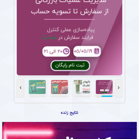
›
‹
نتایج زنده