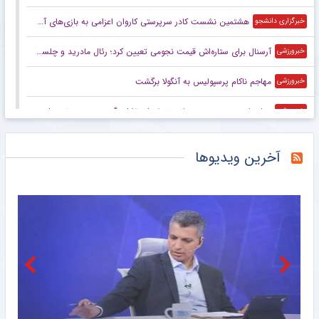
هشتمین نشست کادر سرپرستی کاروان اعزامی به بازی‌های آسیایی ناگویا برگزار شد
خبرگزاری دانشجو
آرسنال برای ستاره‌اش قیمت نجومی تعیین کرد؛ رئال مادرید و چلسی آماده رقابت
خبرورزشی
مهاجم ناکام پرسپولیس به آنگولا برگشت
خبرورزشی
پیشنهاد عجیب به موسیمانه؛ نصف استقلال بگیر و سرمربی تیم ملی شو!
خبرورزشی
دستیاران نکونام در تراکتور چه کسانی هستند؟/ جلسه سرنوشت ساز با بازیکنان
خبرورزشی
آخرین ویدیوها
مهاجم پیشین پرسپولیس امروز مقابل چلسی +عکس
خبرورزشی
پیشنهاد ۲۰۰ میلیون یورویی هم بایرن را وسوسه نمی‌کند؛ شرط انتقال اولیسه به رئال مادرید
خبرورزشی
والیبال جهان در انتظار جدال‌های نزدیک برای سهمیه المپیک لس‌آنجلس/ مسیر دشوار برای نمایندگان آسیا
خبرگزاری میزان
فیلم/ توضیح تارقلی‌زاده درباره سیستم Van VAR در فوتبال ایران
مشرق نیوز
پاسخ نهایی حسین‌نژاد به پرسپولیس
مشرق نیوز