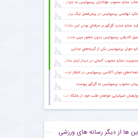
خاب ستاره محبوب هواداران پرسپولیس به عنوان دستیار بهادر عبدی
لکرد تهاجمی پرسپولیس در پیش‌فصل لیگ برتر
کید ستاره جدید گل‌گهر بر حرفه‌ای بودن این باشگاه
میل کادرفنی پرسپولیس بدون حضور مربی جدید
اره جوان پرسپولیس یکی از گزینه‌های جدایی
دومیت ستاره محبوب آلمانی در دیدار اینتر مقابل میلان
عدادهای جوان آکادمی پرسپولیس در انتظار فرصت در ترکیب اصلی
پیتان محبوب پرسپولیس به گل‌گهر پیوست
وازهبان اسپانیایی خواهان طلب خود از باشگاه استقلال شد
ره باتجربه پیکان با تمدید قرارداد در این تیم ماند
اره اینترمیلان مصدوم شد
ین ها از دیگر رسانه های ورزشی
لیف حضور وینیسیوس در رئال مادرید مشخص شد