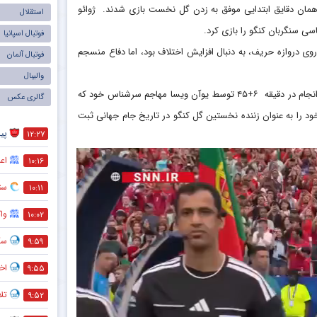
 در همان دقایق ابتدایی موفق به زدن گل نخست بازی شدند. ژوائو
دروازهبا
استقلال
اخبار
آنتونیو آدان، دروازه‌بان اسپان
فوتبال اسپانیا
وی دروازه حریف، به دنبال افزایش اختلاف بود، اما دفاع منسجم
فوتبال آلمان
والیبال
کنگویی‌هابا افزایش اعتماد به نفس، رفته‌رفته به دنبال رسیدن به گل بودند و سرانجام در دقیقه ۶+۴۵ توسط یوآن ویسا مهاجم سرشناس خود که
گالری عکس
خود را به عنوان زننده نخستین گل کنگو در تاریخ جام جهانی ثبت
پی
۱۲:۲۷
اعل
۱۰:۱۶
ستاره ۲۷ ساله ن
۱۰:۱۱
وا
۱۰:۰۲
سک
۹:۵۹
اخت
۹:۵۵
تل
۹:۵۲