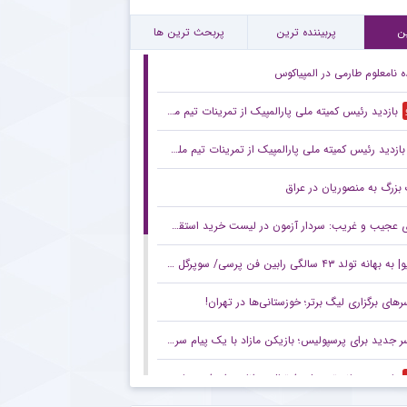
مایی از آخرین حریف تدارکاتی پرسپولیس پیش از آغاز لیگ برتر
ن
پربیننده ترین
پربحث ترین ها
ه نامعلوم طارمی در المپیاکوس
بازدید رئیس کمیته ملی پارالمپیک از تمرینات تیم ملی پاراتکواندو بانوان
بازدید رئیس کمیته ملی پارالمپیک از تمرینات تیم ملی پاراتکواندو زنان
زرگ به منصوریان در عراق
 عجیب و غریب: سردار آزمون در لیست خرید استقلال!
 تولد ۴۳ سالگی رابین فن پرسی/ سوپرگل تاریخی او به اسپانیا
های برگزاری لیگ برتر؛ خوزستانی‌ها در تهران!
جدید برای پرسپولیس؛ بازیکن مازاد با یک پیام سرخ‌ها را نگران کرد!
بازی دوستانه تیم ملی فوتبال جوانان برابر فجرسپاسی