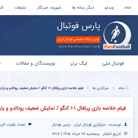
خانه
ویدئو
دیگر رسانه ها
شهروند خبرنگار
تبلیغات
کار
پارس فوتبال
اولین پایگاه تخصصی فوتبال ایران
www.ParsFootball.com
پارس
فوتبال ملی
لیگ برتر
نویسندگان و مقالات
ف
فوتبال
خانه
خبرگزاری ها
فیلم خلاصه بازی پرتغال ۱-۱ کنگو / نمایش ضعیف رونالدو و یاران در جام جهانی
فیلم خلاصه بازی پرتغال ۱-۱ کنگو / نمایش ضعیف رونالدو و یاران در جام جهانی
نویسنده : خبرگزاری فوتبال ایران ؛ پارس فوتبال
تعداد نظرات کارب
تاریخ انتشار : پنجشنبه ۲۸ خرداد ۱۴۰۵ | ۱۳:۱۸