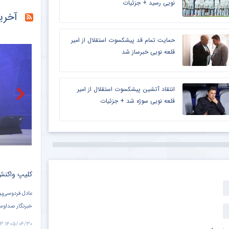
نویی رسید + جزئیات
خبرگزاری دانشجو
آخری
خبرگزاری دانشجو
حمایت تمام قد پیشکسوت استقلال از امیر
خبرگزاری دانشجو
قلعه نویی خبرساز شد
خبرگزاری دانشجو
انتقاد آتشین پیشکسوت استقلال از امیر
خبرگزاری میزان
قلعه نویی سوژه شد + جزئیات
باشگاه خبرنگاران
کلیپ طنز ؛ عامل اصلی قهرمانی اسپانیا و شکست آرژانتین لو رفت !! + سند
کلیپ واکنش کامران نجف زاده به رفتار عادل فردوسی پور در شرایط جنگی + سند
عادل فردوسی‌پور در ویژه‌برنامه خود، با لحنی کنایه‌آمیز به سراغ «حسین اژدهایی»،
د
خبرنگار صداوسیمای مرکز خلیج فارس رفت.
اعلام حمایت صر
پس از این نوع واکنش، کامران نجف زاده به سراغ حسین اژدهایی رفت و از او در
کرد که در نهای
۱۴۰۵/۰۴/۳۰ ۱۱:۰۰
۱۴۰۵/۰۴/۳۰ ۱۱:۱۳