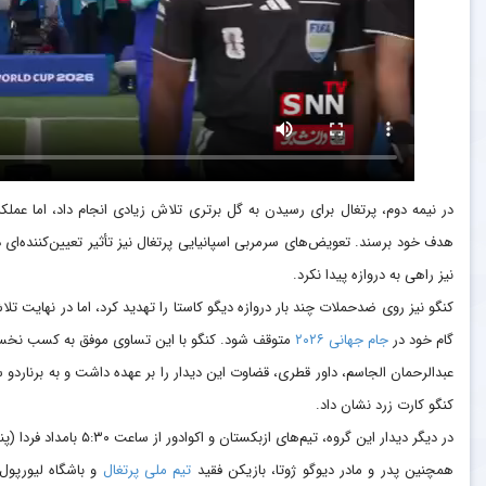
در نیمه دوم، پرتغال برای رسیدن به گل برتری تلاش زیادی انجام داد، اما عملکرد
هدف خود برسند. تعویض‌های سرمربی اسپانیایی پرتغال نیز تأثیر تعیین‌کننده‌ای
نیز راهی به دروازه پیدا نکرد.
کنگو نیز روی ضدحملات چند بار دروازه دیگو کاستا را تهدید کرد، اما در نهایت ت
گام خود در
جام جهانی ۲۰۲۶
متوقف شود. کنگو با این تساوی موفق به کسب نخستی
عبدالرحمان الجاسم، داور قطری، قضاوت این دیدار را بر عهده داشت و به برناردو 
کنگو کارت زرد نشان داد.
در دیگر دیدار این گروه، تیم‌های ازبکستان و اکوادور از ساعت ۵:۳۰ بامداد فردا (پنجشنبه- به وقت تهران) به مصاف یکدیگر خواهند رفت.
همچنین پدر و مادر دیوگو ژوتا، بازیکن فقید
تیم ملی پرتغال
و باشگاه لیورپول