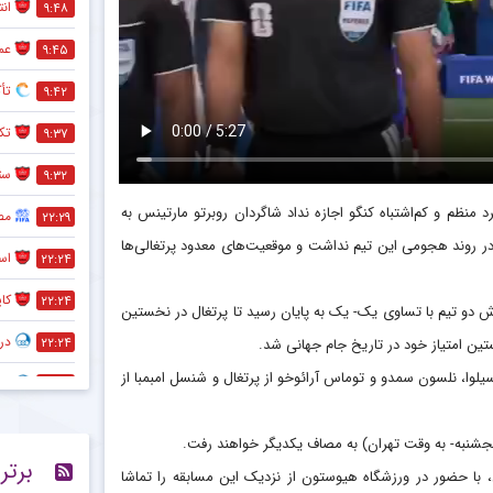
انت
۹:۴۸
عم
۹:۴۵
تأ
۹:۴۲
تک
۹:۳۷
ست
۹:۳۲
 منظم و کم‌اشتباه کنگو اجازه نداد شاگردان روبرتو مارتینس به
مص
۲۲:۲۹
 در روند هجومی این تیم نداشت و موقعیت‌های معدود پرتغالی‌ها
است
۲۲:۲۴
کا
۲۲:۲۴
لاش دو تیم با تساوی یک- یک به پایان رسید تا پرتغال در نخستین
در
۲۲:۲۴
ن امتیاز خود در تاریخ جام جهانی شد.
سیلوا، نلسون سمدو و توماس آرائوخو از پرتغال و شنسل امبمبا از
ستا
۲۲:۲۴
ست
۲۱:۰۶
برتر
تک
۲۰:۴۵
، با حضور در ورزشگاه هیوستون از نزدیک این مسابقه را تماشا