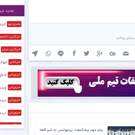
رون
۲۰:۲۴
جدید تری
آیند
مشرق نیوز
خبرگزاری دانشجو
ستیانو رونالدو
خبرگزاری میزان
شوک ب
خبرانلاین
ادعای
خبرورزشی
ویدیو| به بهانه
خبرورزشی
دردسر
خبرورزشی
دردسر 
خبرورزشی
خبرگزاری دانشجو
پیام مهم پیشکسوت پرسپولیس به امیر قلعه