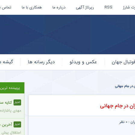
ت شارژ
RSS
رپرتاژ آگهی
درباره ما
همکاری با ما
تماس با
وتبال جهان
عکس و ویدئو
دیگر رسانه ها
گیشه م
پربیننده ترین
کنایه سنگ
اخبار
مهدی پاشازاده
ران :
۰ نظر
آخرین محک
اخبار
استقلال پیش از