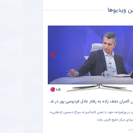
کاراگر: جای محمد صلاح در لیگ ترکیه نیست
ن ویدیوها
کامیانی: به‌دنبال میزبانی از جام باشگاه‌های فوتسال آسیا هستیم
آشتیانی: اگر پرسپولیس کمیته فنی داشت، بعضی خرید‌ها انجام نمی‌شد
موفقیت داوران ایرانی در سمینار سالانه نخبگان آسیا
شکست مذاکرات رئال بر سر انتقال رودری؟/ بمب نقل‌وانتقالاتی که فعلاً ترکیدنی نیست!
حضور رسول اسدی در نشست هیئت اجرایی کنفدراسیون دوچرخه‌سواری آسیا
 جوان
کلیپ لورفته از آرزوی نتانیاهو برای جام جهانی خبرساز شد + کلیپ پربازدید
بنیامین نتانیاهو، نخست‌ وزیر رژیم صهیونیستی، پیش از فینال جام جهانی ۲۰۲۶ با
امیر قلعه‌ نویی سرمربی تیم ملی ف
یح از تیم ملی آرژانتین و لیونل مسی، برای این تیم آرزوی قهرمانی
تیم ملی رفتنی هستم حالا هر وقت ص
ت همه آن نقش بر آب شد.
۱۴۰۵/۰۴/۳۰ ۹:۵۵