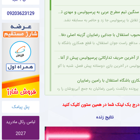
نگین تیم مطرح عربی به پرسپولیس و مهدی تارتار
09203623129
 تقابل با پرسپولیس جا زد و حاضر به مسابقه نشد.
وب استقلال با جدایی رضاییان گزینه اصلی دفاع راست این تیم
، مدافع راست جوان استقلال، با قطع همکاری باشگاه با رامین رضاییان، شانس بیشتری برای حض
ز آخرین حریف تدارکاتی پرسپولیس پیش از آغاز لیگ برتر
پولیس در آخرین بازی دوستانه پیش فصل، شنبه با آلومینیوم اراک دیدار می‌کند.
اری باشگاه استقلال با رامین رضاییان
 پرونده بازگشت رامین رضائیان به جمع آبی‌پوشان را رسما مختومه اعلام کرد.
تیم مطرح لیگ برتری از کاپیتان محبوب پرسپولیسی + سند
 درج بک لینک شما در همین ستون کلیک کنید
پنل پیامک
اپیتان پیشین پرسپولیس راهی گل‌گهر سیرجان شد تا زیر نظر سیدمهدی رحمتی بازی کند.
نتایج زنده
لباس رئال مادرید
لای خرید جدید تراکتور برای کسب آمادگی + عکس
2027
پس از مصدومیت جزئی در دیدار دوستانه تراکتور، روند درمان خود را پشت سر می‌گذارد و از 