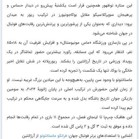
این ستاره نوظهور همچنین قرار است یکشنبه‌ٔ پیش‌رو در دیدار حساس و
پرهیجان سوپرکلاسیکو مقابل بوکاجونیورز در ترکیب ریور به میدان
برود؛ دیداری که به‌عنوان یکی از پرشورترین و پرتنش‌ترین رقابت‌های فوتبال
در جهان شناخته می‌شود.
در پی بازسازی ورزشگاه «ماس مونیومنتال» و افزایش ظرفیت آن به ۸۵۰۱۸
نفر، انتظار می‌رود که این مسابقه، رکورد بیشترین حضور تماشاگر در یک
رویداد ورزشی در تاریخ آرژانتین را بشکند. ریورپلاته در شش تقابل اخیر
خانگی با بوکا، تنها یک شکست را تجربه کرده است.
ماستانتونو با وجود سن پایین، به‌هیچ‌وجه با این میادین بزرگ غریبه نیست. او
از زمان اولین حضورش در ترکیب اصلی در پایان ژانویه‌ٔ ۲۰۲۴، به سومین
بازیکن جوان تاریخ باشگاه بدل شده و به سرعت جایگاهی محکم در ترکیب
تیم پیدا کرده است.
این هافبک چپ‌پا تا اینجای فصل، در مجموع ۱۱ بازی در تمام رقابت‌ها انجام
داده و موفق به ثبت ۳ گل و ۲ پاس گل شده است.
آشنایی با استعدادهای برتر فوتبال جهان:
فرانکو ماستانتونو
از آرژانتین