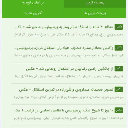
پربیننده ترین
بر اساس توصیه
پربحث ترین ها
آخرین نظرات
مدافع ۲۱ ساله با قد ۱۹۵ سانتی‌متر به پرسپولیس ملحق شد + عکس
عکس
محمدمهدی زارع، مدافع ۲۱ ساله با قد ۱۹۵ سانتی‌متر، با مبلغ ۸۰۰ هزار دلار از اخمت گروژنی به پرسپولیس پیوست.
واکنش معنادار ستاره محبوب هواداران استقلال درباره پرسپولیس + عکس
عکس
ابوالفضل جلالی، مدافع جدید پرسپولیس پیام جدیدی را در فضای مجازی به اشتراک گذاش
از جانشین رامین رضاییان در استقلال رونمایی شد + عکس
عکس
با پایان پرونده رامین رضاییان در استقلال، مدافع راست جوان آبی‌ها انگیزه بیشتری برای
تصویر صمیمانه میداوودی و قلی‌زاده در تمرین استقلال + عکس
عکس
در تمرین دیروز استقلال، تصویر صمیمانه‌ای از در آغوش گرفتن میلاد میداوودی (مربی مهاج
۱۰ روز تا شروع لیگ؛ پرسپولیس با نقایص اساسی در ترکیب + عکس
عکس
در فاصله ۱۰ روز تا شروع رقابتهای فصل جدید فوتبال ایران، پرسپولیس پنج جای خالی در فهرست بزرگسالان خود می‌بیند و البته نقایصی که در صورت عدم تکمیل تیم، میتواند آسیب بزرگی را در طول فصل به این تیم بزند. سرخپوشان در این پنجره نقل و انتقالات ۸ خرید را انجام دادند اما باتوجه به ضعف اسکواد فصل گذشته و همچنین کنار گذاشتن شش بازیکن، همچنان چند پست در تیم پرسپولیس خالی است.