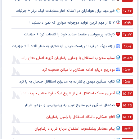
خبر مهم برای هواداران در آستانه آغاز مسابقات لیگ برتر + جزئیات
۱۷:۴۲
۷ تا از مهم ترین فواید دوچرخه سواری که نمی دانستید !
۱۷:۴۰
کاپیتان پرسپولیس مقصد جدید خود را انتخاب کرد + جزئیات
۱۷:۳۷
زلزله بزرگ در فیفا ؛ ریاست جیانی اینفانتینو به خطر افتاد !! + جزئیات
۱۶:۰۱
ستاره محبوب استقلال با جدایی رضاییان گزینه اصلی دفاع راست این تیم
۱۵:۵۵
مودریچ درباره ادامه همکاری با میلان صحبت کرد
۱۵:۵۱
کنایه سنگین مهدی پاشازاده به مدیران استقلال جنجال به پا کرد
۱۵:۵۱
آخرین محک استقلال قبل از شروع لیگ؛ فردا مقابل حریف تدارکاتی
۱۵:۴۷
ضدحال سنگین تیم مطرح عربی به پرسپولیس و مهدی تارتار
۱۵:۴۵
قطع همکاری باشگاه استقلال با رامین رضاییان
۱۵:۴۴
پیام معنادار پیشکسوت استقلال درباره قرارداد رضاییان
۱۵:۴۱