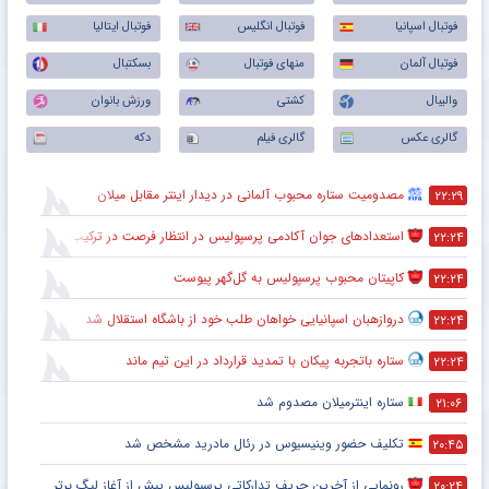
فوتبال اسپانیا
فوتبال انگلیس
فوتبال ایتالیا
فوتبال آلمان
منهای فوتبال
بسکتبال
والیبال
کشتی
ورزش بانوان
گالری عکس
گالری فیلم
دکه
مصدومیت ستاره محبوب آلمانی در دیدار اینتر مقابل میلان
۲۲:۲۹
استعدادهای جوان آکادمی پرسپولیس در انتظار فرصت در ترکیب اصلی
۲۲:۲۴
کاپیتان محبوب پرسپولیس به گل‌گهر پیوست
۲۲:۲۴
دروازهبان اسپانیایی خواهان طلب خود از باشگاه استقلال شد
۲۲:۲۴
ستاره باتجربه پیکان با تمدید قرارداد در این تیم ماند
۲۲:۲۴
ستاره اینترمیلان مصدوم شد
۲۱:۰۶
تکلیف حضور وینیسیوس در رئال مادرید مشخص شد
۲۰:۴۵
رونمایی از آخرین حریف تدارکاتی پرسپولیس پیش از آغاز لیگ برتر
۲۰:۲۴