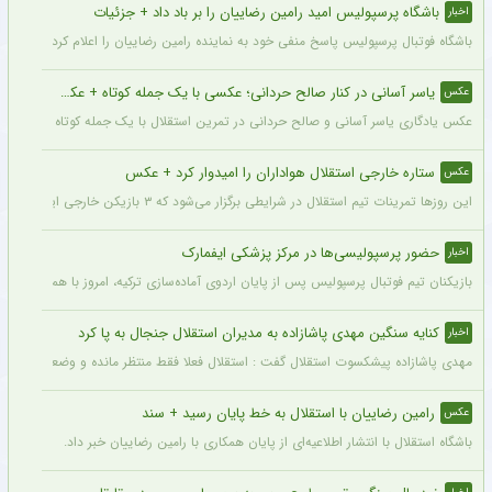
باشگاه پرسپولیس امید رامین رضاییان را بر باد داد + جزئیات
اخبار
باشگاه فوتبال پرسپولیس پاسخ منفی خود به نماینده رامین رضاییان را اعلام کرد.
یاسر آسانی در کنار صالح حردانی؛ عکسی با یک جمله کوتاه + عکس
عکس
عکس یادگاری یاسر آسانی و صالح حردانی در تمرین استقلال با یک جمله کوتاه از سوی وینگ
ستاره خارجی استقلال هواداران را امیدوار کرد + عکس
عکس
این روزها تمرینات تیم استقلال در شرایطی برگزار می‌شود که ۳ بازیکن خارجی این تیم با قدرت در کنار دیگر بازیکنان داخلی استقلال مشغول تمرین کردن هستند.
حضور پرسپولیسی‌ها در مرکز پزشکی ایفمارک
اخبار
بازیکنان تیم فوتبال پرسپولیس پس از پایان اردوی آماده‌سازی ترکیه، امروز با هماهنگی‌ها
کنایه سنگین مهدی پاشازاده به مدیران استقلال جنجال به پا کرد
اخبار
مهدی پاشازاده پیشکسوت استقلال گفت : استقلال فعلا فقط منتظر مانده و وضعیت مدیر
رامین رضاییان با استقلال به خط پایان رسید + سند
عکس
باشگاه استقلال با انتشار اطلاعیه‌ای از پایان همکاری با رامین رضاییان خبر داد.