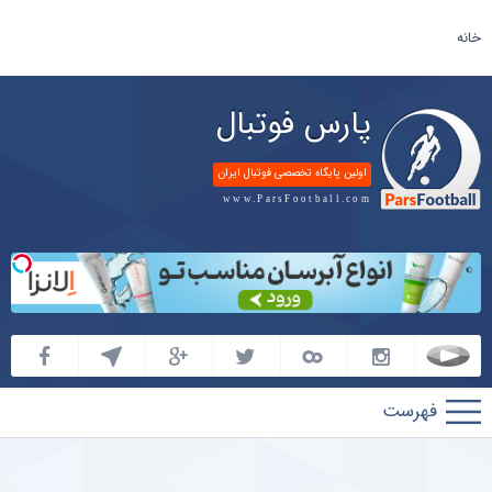
خانه
پارس فوتبال
اولین پایگاه تخصصی فوتبال ایران
www.ParsFootball.com
پارس
فوتبال