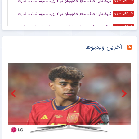
گل‌خندان: جنگ، مانع حضورمان در ۲ رویداد مهم شد/ با قدرت برای بازی‌های آسیایی و سهمیه المپیک می‌جنگیم
خبرگزاری میزان
گل‌خندان: جنگ، مانع حضورمان در ۲ رویداد مهم شد/ با قدرت برای بازی‌های آسیایی و سهمیه المپیک می‌جنگیم
خبرگزاری میزان
شافعی: هدف پرسپولیس نباید چیزی جز قهرمانی باشد/ برای جام ملت‌ها باید از برخی چهره‌ها عبور کنیم
خبرگزاری میزان
کاپیتان پرسپولیس به گل‌گهرسیرجان پیوست
خبرگزاری میزان
آخرین ویدیوها
اعلام برنامه آماده‌سازی کره‌جنوبی برای جام ملت‌های آسیا بدون سرمربی
خبرگزاری میزان
عکس | قیمت اسباب بازی‌های داخل تصویر کریستیانو رونالدو چند؟
خبرانلاین
در نازی‌آباد مشخص شد اکبر عبدی چقدر محبوب است/ روزنامه خبرورزشی پنج‌شنبه را ببینید
خبرورزشی
ناکامی مجدد استقلال در باز کردن پنجره نقل و انتقالاتی
باشگاه خبرنگاران جوان
رحمتی: هدف ما ایستادن روی سکوی قهرمانی آسیاست/ برای اهتزاز پرچم ایران روی تخته می‌رویم
خبرگزاری میزان