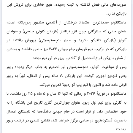
صورت‌های مالی فصل گذشته به ثبت رسیده، هیچ فشاری برای فروش این
بازیکن ندارد.
ماستانتونو جدیدترین استعداد درخشان از آکادمی مشهور ریورپلاته است؛
همان جایی که ستارگانی چون انزو فرناندز (بازیکن کنونی چلسی) و خولیان
آلوارز (بازیکن اتلتیکو مادرید و سابق منچسترسیتی) پرورش یافتند؛ دو
بازیکنی که در ترکیب تیم قهرمان جام جهانی ۲۰۲۲ نیز حضور داشتند و بخشی
از شش بازیکن فارغ‌التحصیل از آکادمی ریور در آن تیم بودند.
پس از موفقیت آلوارز، منچسترسیتی نیز تصمیم به جذب دیگر پدیده ریور
یعنی کلودیو اچوری گرفت. این بازیکن ۱۹ ساله پس از انتقال، فوراً به ریور
قرض داده شد و اکنون با تیم پپ گواردیولا تمرین می‌کند.
ماستانتونو در فوریه‌ٔ ۲۰۲۴ و زمانی که تنها ۱۶ سال و ۵ ماه و ۲۵ روز داشت، با
به‌ گلزنی برای تیم اول ریور، عنوان جوان‌ترین گلزن تاریخ این باشگاه را به
خود اختصاص داد. او قرار است در جام جهانی باشگاه‌ها که تابستان امسال
به‌صورت گسترده‌تری در میامی برگزار خواهد شد، نقشی کلیدی در ترکیب ریور
ایفا کند.