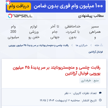
مطالب پیشنهادی
مسیر
خداحافظی
تا آخر
لوازم
وام
همراهی
با کمردرد،
جام
ورزشی
200
و
بدون
جهانی
خفن رو
میلیونی
گزارش
قرص و
با پودر
اقساطی
آبان
خانه
خبرگزاری ها
رقابت چلسی و منچستریونایتد بر سر پدیدهٔ ۴۵ میلیون یورویی
عملکرد
آمپول
جلبک7
بخر!
تتر.
گروه
فوتبال آرژانتین
کیلو
همین
اسنپ
لاغر
الان
در ۱۴۰۴
شو
احراز
رقابت چلسی و منچستریونایتد بر سر پدیدهٔ ۴۵ میلیون
هویت
یورویی فوتبال آرژانتین
کن!
منبع : طرفداری
تعداد نظرات کاربران :
۰ نظر
تاریخ انتشار : سه‌شنبه ۲ اردیبهشت ۱۴۰۴ | ۱۹:۲۵