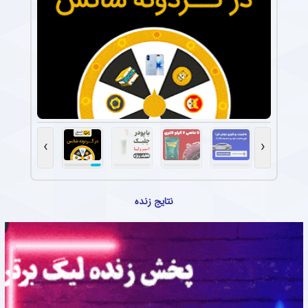
›
‹
نتایج زنده