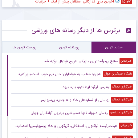
آخرین بازی تدارکاتی استقلال پیش از لیگ + جزئیات
۱۵:۳۷
برترین ها از دیگر رسانه های ورزشی
جدید ترین
پربیننده ترین
پربحث ترین ها
صلاح پردرآمدترین بازیکن تاریخ فوتبال ترکیه شد
خبرانلاین
تاجرنیا خطاب به هواداران: حال تیم خوب است،باور کنید
باشگاه خبرنگاران جوان
لوئیس فیگو: اینفانتینو باید برود
خبرگزاری تابناک
رونمایی از شماره‌های ۷،۸ و ۱۰ جدید پرسپولیس
خبرگزاری تابناک
رحمان عموزاد تنها صدرنشین برترین آزادکاران جهان
خبرگزاری دانشجو
هیئت‌رئیسه تراکتوری، استقلالی، گل‌گهری و حالا پرسپولیسی! انتصاب‌های عجیب در باشگاه‌های خاص؛ فدراسیون حتما جوابگو باشد
خبرورزشی