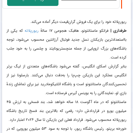
ریورپلاته خود را برای یک فروش گران‌قیمت دیگر آماده می‌کند.
طرفداری |
فرانکو ماستانتونو، هافبک هجومی ۱۷ ساله‌ٔ
ریورپلاته
که یکی از
بااستعدادترین بازیکنان نسل جدید فوتبال آرژانتین محسوب می‌شود، توجه
باشگاه‌های بزرگ اروپایی از جمله منچستریونایتد و چلسی را به خود جلب
کرده است.
بنابر گزارش اسکای انگلیس، گفته می‌شود باشگاه‌های متعددی از لیگ برتر
انگلیس عملکرد این بازیکن چپ‌پا را به‌دقت دنبال می‌کنند. بارسلونا نیز از
تحسین‌کنندگان ماستانتونو است و باشگاه اتلتیکومادرید نیز برای تماشای زنده‌ٔ
بازی او، نمایندگانی را به بوینس آیرس فرستاده است.
ماستانتونو که در ماه آگوست ۱۸ ساله خواهد شد، بند فسخی به ارزش ۴۵
میلیون یورو در قراردادش دارد؛ رقمی که بالاترین بند فسخ تاریخ باشگاه
ریورپلاته محسوب می‌شود. قرارداد فعلی این بازیکن تا سال ۲۰۲۶ اعتبار دارد.
خورخه بریتو، رئیس باشگاه ریور، با توجه به سود ۵۳ میلیون یورویی که در