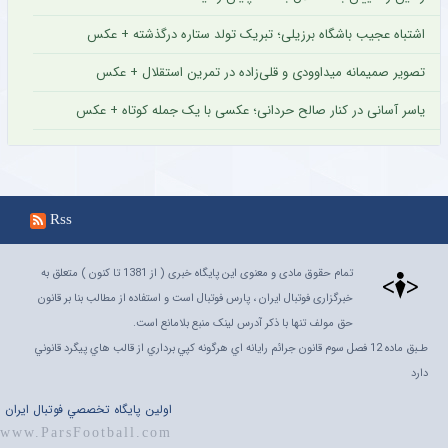
اشتباه عجیب باشگاه برزیلی؛ تبریک تولد ستاره درگذشته + عکس
تصویر صمیمانه میداوودی و قلی‌زاده در تمرین استقلال + عکس
یاسر آسانی در کنار صالح حردانی؛ عکسی با یک جمله کوتاه + عکس
Rss
تمام حقوق مادی و معنوی این پایگاه خبری ( از 1381 تا کنون ) متعلق به
خبرگزاری فوتبال ایران ، پارس فوتبال است و استفاده از مطالب بنا بر قانون
حق مولف تنها با ذکر آدرس لینک منبع بلامانع است.
طـبق ماده 12 فصل سوم قانون جرائم رايانه اي هرگونه کپي برداري از قالب هاي پيگرد قانوني
دارد
اولين پايگاه تخصصي فوتبال ايران
www.ParsFootball.com