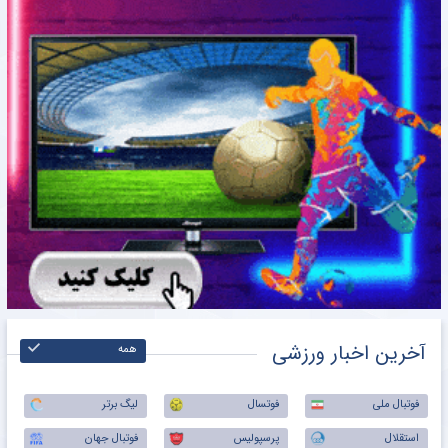
آخرین اخبار ورزشی
همه
فوتبال ملی
فوتسال
لیگ برتر
استقلال
پرسپولیس
فوتبال جهان