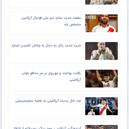
مقصد جدید ستاره تیم ملی فوتبال آرژانتین
مشخص شد
خرید جدید رئال به دنبال به چالش کشیدن امباپه
رقابت یونایتد و لیورپول بر سر مدافع جوان
آرژانتینی
ضد حال پدیده آرژانتینی به نقشه منچسترسیتی
آینده‌نگری آرژانتینی: سود بزرگ ریورپلاته از انتقال