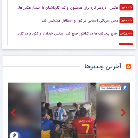
عکس | دردسر تازه برای همیلتون و کیم کارداشیان با انتشار عکس‌های جدید
خبرانلاین
محل میزبانی آسیایی تراکتور و استقلال مشخص شد
خبرانلاین
جمع پرحاشیه‌ها در تراکتور جمع شد؛ میکس خداداد و نکونام در تقابل با ساکت الهامی!
خبرورزشی
بسکتبال ایران حریفانش را در بازی‌های آسیایی شناخت
خبرورزشی
کارت زرد برای ملی پوش جوان؛ فعلاً از اردو اخراج نمی‌شود!
خبرورزشی
آخرین ویدیوها
مورینیو به ستاره جدید رئال گیر داد: باید پیشرفت کنی!
خبرورزشی
پاداش ویژه برای مدال‌آوران تیراندازی در ناگویا/ ۳ میلیارد برای طلا
خبرگزاری میزان
لهستان میزبان رقابت‌های والیبال باشگاه‌های جهان ۲۰۲۶ و ۲۰۲۷ شد
خبرگزاری میزان
ترکیب تیم ملی بسکتبال با ویلچر مردان برای رقابت‌های قهرمانی جهان مشخص شد
خبرگزاری میزان
حضور جودوکاران نوجوان ایران در مسابقات قهرمانی جهان
خبرگزاری مهر