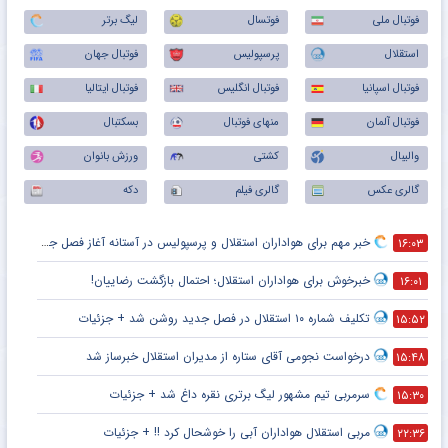
فوتبال ملی
فوتسال
لیگ برتر
استقلال
پرسپولیس
فوتبال جهان
فوتبال اسپانیا
فوتبال انگلیس
فوتبال ایتالیا
فوتبال آلمان
منهای فوتبال
بسکتبال
والیبال
کشتی
ورزش بانوان
گالری عکس
گالری فیلم
دکه
خبر مهم برای هواداران استقلال و پرسپولیس در آستانه آغاز فصل جدید
۱۶:۰۳
خبرخوش برای هواداران استقلال؛ احتمال بازگشت رضاییان!
۱۶:۰۱
تکلیف شماره ۱۰ استقلال در فصل جدید روشن شد + جزئیات
۱۵:۵۲
درخواست نجومی آقای ستاره از مدیران استقلال خبرساز شد
۱۵:۴۸
سرمربی تیم مشهور لیگ برتری نقره داغ شد + جزئیات
۱۵:۳۰
مربی استقلال هواداران آبی را خوشحال کرد !! + جزئیات
۲۲:۳۶