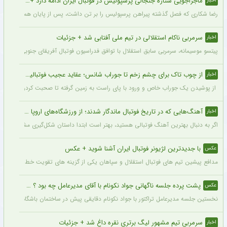
ماجراجویی ستاره جنجالی پرسپولیس در فوتبال ایران ادامه دارد + جزئیات
اخبار
رضا شکاری که فصل گذشته پیراهن پرسپولیس را بر تن داشت، پس از پایان همکاری با این
سرمربی ناکام استقلالی در تیم ملی آفتابی شد + جزئیات
اخبار
پیتسو موسیمانه، سرمربی سابق استقلال با توافق فدراسیون فوتبال آفریقای جنوبی به‌عنو
از چوب تاک برای چشم زخم تا جوراب شانس؛ عقاید عجیب فوتبالیست‌ها!
اخبار
از پوشیدن یک جوراب خاص و ورود با پای راست به زمین گرفته تا صحبت کردن با تیرک در
آهنگ‌هایی که در تاریخ فوتبال ماندگار شدند؛ از ورزشگاه‌های اروپا تا جام جهانی
اخبار
اگر به دنبال بهترین آهنگ فوتبالی هستید، بهتر است ابتدا داستان شکل‌گیری مشهورترین آه
با جدیدترین لژیونر فوتبال ایران آشنا شوید + عکس
عکس
مدافع پیشین تیم های فوتبال استقلال و سپاهان یکی از گزینه های تقویت خط دفاعی تیم 
پشت پرده جلسه ناگهانی جواد نکونام با آقای مدیرعامل چه بود ؟ + عکس
عکس
نخستین جلسه مدیرعامل تراکتور با جواد نکونام دقایقی پیش در ساختمان باشگاه برگزار شد
سرمربی تیم مشهور لیگ برتری نقره داغ شد + جزئیات
اخبار