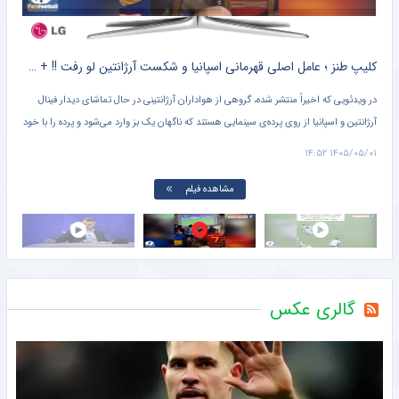
کلیپ طنز ؛ متلک اسیدی هواداران ایرانی اسپانیا به مسی و تیم ملی آرژانتین + سند
کلیپ طنز ؛ عامل اصلی قهرمانی اسپانیا و شکست آرژانتین لو رفت !! + سند
یمون،
در ویدئویی که اخیراً منتشر شده، گروهی از هواداران آرژانتینی در حال تماشای دیدار فینال
عادل
آرژانتین و اسپانیا از روی پرده‌ی سینمایی هستند که ناگهان یک بز وارد می‌شود و پرده را با خود
صدا
می‌برد.
پس ا
۱۱:۱۳
۱۴۰۵/۰۵/۰۱ ۱۴:۵۲
این 
مشاهده فیلم
گالری عکس