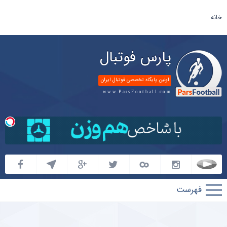
خانه
پارس فوتبال
اولین پایگاه تخصصی فوتبال ایران
www.ParsFootball.com
پارس
فوتبال