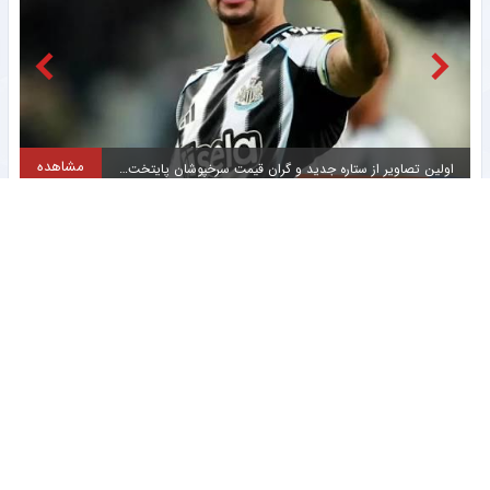
مشاهده
اولین تصاویر از ستاره جدید و گران قیمت سرخپوشان پایتخت + عکس
حضور در لیگ یک انتخاب جالب چهره محبوب استقلال + عکس
عجیب اما واقعی؛ دیس‌بک محمدرضا گلزار به کریس رونالدو + عکس
تقابل جالب دو ایرانی در لیگ عراق + عکس
اقدام جالب مدیرعامل خبرساز تراکتور + عکس
انتخاب سرمربی جدید برای فصل پیش‌روی سایپا + عکس
تکلیف نیمکت تیم فوتبال سایپا در فصل جدید روشن شد + سند
شروع تازه برای ستاره پرسپولیسی در فصل جدید لیگ برتر + عکس