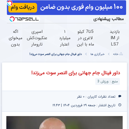
مطالب پیشنهادی
بازدید
5تا7 کیلو
۱
اسپری
اگه
از IM
لاغری در
میلیارد
عنکبوت‌‌کش
میخوای
LS7
ماه با این
اعتبار
تارومار
بدون
لوکس
چربیسوز
خرید
ازبین‌برنده
رژیم
خانه
خبرگزاری ها
داور فینال جام جهانی برای النصر سوت می‌زند!
ترین
گیاهی(خرید
قسطی
انواع
وزن کم
شاسی
با50%تخفیف
طلا | ۱۸
عنکبوت
کنی تنها
بلند
تا امشب)
ماهه
راه
داور فینال جام جهانی برای النصر سوت می‌زند!
برقی
پرداخت
چربیسوز
منبع : ورزش 3
ایران
کن
لاغریه69
در
ویژه
باشگاه
تعداد نظرات کاربران :
۰ نظر
انقلاب
تاریخ انتشار : جمعه ۲۹ فروردین ۱۴۰۴ | ۱۹:۴۳