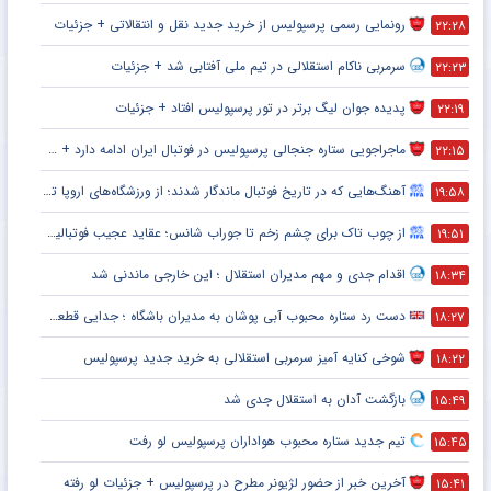
رونمایی رسمی پرسپولیس از خرید جدید نقل و انتقالاتی + جزئیات
۲۲:۲۸
سرمربی ناکام استقلالی در تیم ملی آفتابی شد + جزئیات
۲۲:۲۳
پدیده جوان لیگ برتر در تور پرسپولیس افتاد + جزئیات
۲۲:۱۹
ماجراجویی ستاره جنجالی پرسپولیس در فوتبال ایران ادامه دارد + جزئیات
۲۲:۱۵
آهنگ‌هایی که در تاریخ فوتبال ماندگار شدند؛ از ورزشگاه‌های اروپا تا جام جهانی
۱۹:۵۸
از چوب تاک برای چشم زخم تا جوراب شانس؛ عقاید عجیب فوتبالیست‌ها!
۱۹:۵۱
اقدام جدی و مهم مدیران استقلال ؛ این خارجی ماندنی شد
۱۸:۳۴
دست رد ستاره محبوب آبی پوشان به مدیران باشگاه ؛ جدایی قطعی است !
۱۸:۲۷
شوخی کنایه آمیز سرمربی استقلالی به خرید جدید پرسپولیس
۱۸:۲۲
بازگشت آدان به استقلال جدی شد
۱۵:۴۹
تیم جدید ستاره محبوب هواداران پرسپولیس لو رفت
۱۵:۴۵
آخرین خبر از حضور لژیونر مطرح در پرسپولیس + جزئیات لو رفته
۱۵:۴۱