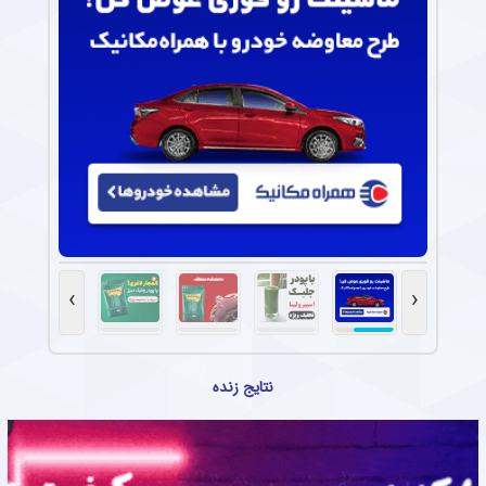
›
‹
نتایج زنده