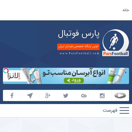
خانه
پارس فوتبال
اولین پایگاه تخصصی فوتبال ایران
www.ParsFootball.com
پارس
فوتبال