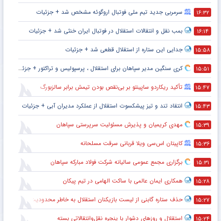
سرمربی جدید تیم ملی فوتبال اروگوئه مشخص شد + جزئیات
۱۶:۳۲
بمب نقل و انتقالات استقلال در فوتبال ایران خنثی شد + جزئیات
۱۶:۱۴
جدایی این ستاره از استقلال قطعی شد + جزئیات
۱۵:۵۸
کری سنگین مدیر سپاهان برای استقلال ، پرسپولیس و تراکتور + جزئیات
۱۵:۵۱
تأکید ریکاردو ساپینتو بر بی‌نقص بودن تیمش برابر سالزبورگ
۱۵:۴۷
انتقاد تند و تیز پیشکسوت استقلال از عملکرد مدیران آبی + جزئیات
۱۵:۴۳
مهدی کریمیان و پذیرش مسئولیت سرپرستی سپاهان
۱۵:۳۹
کاپیتان اس‌سی ویلا قربانی سرقت مسلحانه
۱۵:۳۶
برگزاری مجمع عمومی سالیانه شرکت فولاد مبارکه سپاهان
۱۵:۳۱
همکاری ایمان عالمی با ساکت الهامی در تیم پیکان
۱۵:۲۸
حذف ستاره گابنی از لیست بازیکنان استقلال به خاطر محدودیت نقل‌وانتقالاتی
۱۵:۲۷
استقلال و روزهای دشوار با پنجره نقل‌وانتقالاتی بسته
۱۵:۲۴