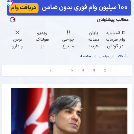
مطالب پیشنهادی
تا 3میلیارد
پایان
ویدیو
وام سرمایه
دغدغه
جراحی
هولناک
قرص‌
در گردش
هزینه
ممنوع
از
و دارو
فروشندگان
های
جوان
نخور
خانه
فوتسال
صفحه 3
=>
دندان
درمان
کارتن
فروشگاهت
پزشکی
کمر
خوابی
درمان
»
›
5
4
3
2
1
‹
رو ثبت
با پک
درد
که
زانودرد
کن
سفید
بدون
میلیاردر
بدون
کننده
جراحی
شد.
قرص
خانگی
و دوره
آموزش
نقاهت
رایگان