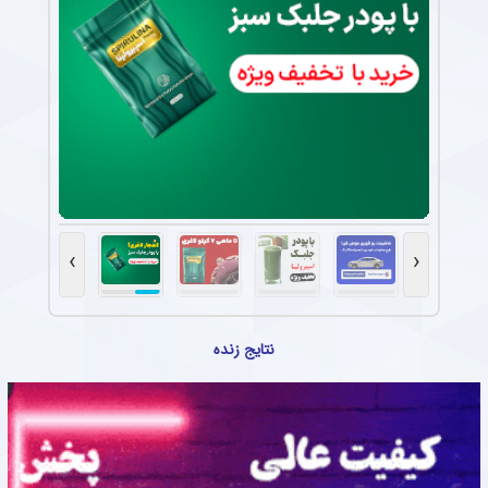
›
‹
نتایج زنده