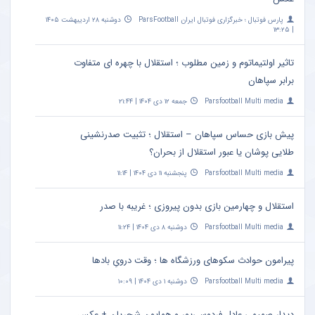
پارس فوتبال ؛ خبرگزاری فوتبال ایران ParsFootball
دوشنبه ۲۸ اردیبهشت ۱۴۰۵
| ۱۳:۲۵
تاثیر اولتیماتوم و زمین مطلوب ؛ استقلال با چهره ای متفاوت
برابر سپاهان
Parsfootball Multi media
جمعه ۱۲ دی ۱۴۰۴ | ۲۱:۴۴
پیش بازی حساس سپاهان – استقلال ؛ تثبیت صدرنشینی
طلایی پوشان یا عبور استقلال از بحران؟
Parsfootball Multi media
پنجشنبه ۱۱ دی ۱۴۰۴ | ۱۱:۱۴
استقلال و چهارمین بازی بدون پیروزی ؛ غریبه با صدر
Parsfootball Multi media
دوشنبه ۸ دی ۱۴۰۴ | ۱۱:۲۴
پیرامون حوادث سکوهای ورزشگاه ها ؛ وقت درویِ بادها
Parsfootball Multi media
دوشنبه ۱ دی ۱۴۰۴ | ۱۰:۰۹
دیدار صمیمی عادل فردوسی‌پور و همایون شجریان + عکس