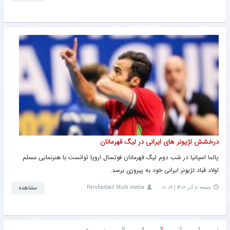
درخشش لژیونر های ایرانی در لیگ قهرمانان
پالما اسپانیا در شب دوم لیگ قهرمانان فوتسال اروپا توانست با هنرنمایی مسلم
اولاد قباد لژیونر ایرانی خود به پیروزی برسد.
جمعه ۱۰ آذر ۱۴۰۲ | ۱۰:۰۹
Parsfootball Multi media
مشاهده
»
›
5
4
3
2
1
‹