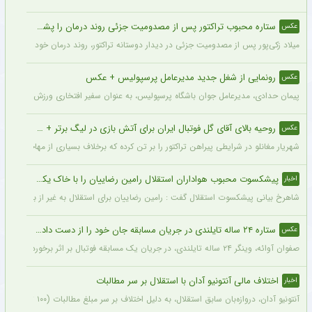
ستاره محبوب تراکتور پس از مصدومیت جزئی روند درمان را پشت سر گذاشت + عکس
عکس
میلاد زکی‌پور پس از مصدومیت جزئی در دیدار دوستانه تراکتور، روند درمان خود را پشت 
رونمایی از شغل جدید مدیرعامل پرسپولیس + عکس
عکس
پیمان حدادی، مدیرعامل جوان باشگاه پرسپولیس، به عنوان سفیر افتخاری ورزش چوگان ان
روحیه بالای آقای گل فوتبال ایران برای آتش بازی در لیگ برتر + عکس
عکس
شهریار مغانلو در شرایطی پیراهن تراکتور را بر تن کرده که برخلاف بسیاری از مهاجمان نامدا
پیشکسوت محبوب هواداران استقلال رامین رضاییان را با خاک یکسان کرد + جزئیات
اخبار
شاهرخ بیانی پیشکسوت استقلال گفت : رامین رضاییان برای استقلال به غیر از بازار گرمی ک
ستاره ۲۴ ساله تایلندی در جریان مسابقه جان خود را از دست داد + عکس
عکس
صفوان آوائه، وینگر ۲۴ ساله تایلندی، در جریان یک مسابقه فوتبال بر اثر برخورد صاعقه جان خود را از دست داد.
اختلاف مالی آنتونیو آدان با استقلال بر سر مطالبات
اخبار
آنتونیو آدان، دروازه‌بان سابق استقلال، به دلیل اختلاف بر سر مبلغ مطالبات (۱۰۰ تا ۲۰۰ هزار یورو) قصد شکایت از باشگاه را دارد.