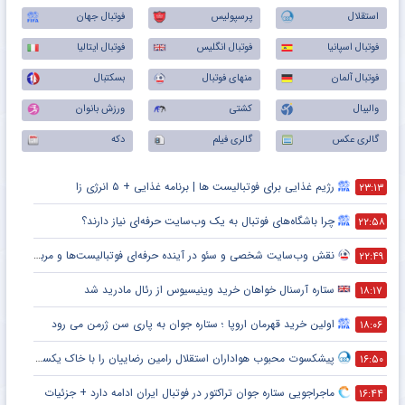
استقلال
پرسپولیس
فوتبال جهان
فوتبال اسپانیا
فوتبال انگلیس
فوتبال ایتالیا
فوتبال آلمان
منهای فوتبال
بسکتبال
والیبال
کشتی
ورزش بانوان
گالری عکس
گالری فیلم
دکه
رژیم غذایی برای فوتبالیست ها | برنامه غذایی + ۵ انرژی زا
۲۳:۱۳
چرا باشگاه‌های فوتبال به یک وب‌سایت حرفه‌ای نیاز دارند؟
۲۲:۵۸
نقش وب‌سایت شخصی و سئو در آینده حرفه‌ای فوتبالیست‌ها و مربیان
۲۲:۴۹
ستاره آرسنال خواهان خرید وینیسیوس از رئال مادرید شد
۱۸:۱۷
اولین خرید قهرمان اروپا ؛ ستاره جوان به پاری سن ژرمن می رود
۱۸:۰۶
پیشکسوت محبوب هواداران استقلال رامین رضاییان را با خاک یکسان کرد + جزئیات
۱۶:۵۰
ماجراجویی ستاره جوان تراکتور در فوتبال ایران ادامه دارد + جزئیات
۱۶:۴۴