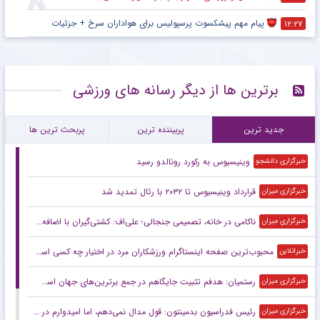
پیام مهم پیشکسوت پرسپولیس برای هواداران سرخ + جزئیات
۱۲:۲۷
برترین ها از دیگر رسانه های ورزشی
جدید ترین
پربیننده ترین
پربحث ترین ها
وینیسیوس به رکورد رونالدو رسید
خبرگزاری دانشجو
قرارداد وینیسیوس تا ۲۰۳۲ با رئال‌ تمدید شد
خبرگزاری میزان
ناکامی در خانه، تصمیمی جنجالی؛ علی‌اف: کشتی‌گیران با اضافه‌وزن از تیم ملی اخراج می‌شوند!
خبرگزاری میزان
محبوب‌ترین صفحه اینستاگرام ورزشکاران مرد در اختیار چه کسی است؟
خبرانلاین
رستمیان: هدفم تثبیت جایگاهم در جمع برترین‌های جهان است/ برای درخشش در هر دو ماده آماده می‌شوم
خبرگزاری میزان
رئیس فدراسیون بدمینتون: قول مدال نمی‌دهم، اما امیدوارم در ناگویا و داکار اتفاقات خوبی بیفتد/ هدف اصلی ما کسب سهمیه المپیک لس‌آنجلس است
خبرگزاری میزان