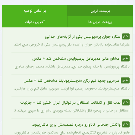
پربیننده ترین
بر اساس توصیه
پربحث ترین ها
آخرین نظرات
ستاره جوان پرسپولیس یکی از گزینه‌های جدایی
اخبار
علیرضا عنایت‌زاده بازیکن جوان و آینده دار پرسپولیس یکی از خروجی های احتمالی باشگاه
مشاور عالی مدیرعامل پرسپولیس مشخص شد + عکس
عکس
باشگاه پرسپولیس، با حکم پیمان حدادی، مدیرعامل باشگاه، محمد رحمان سالاری به عنوان
سرمربی جدید تیم زنان منچستریونایتد مشخص شد + عکس
عکس
باشگاه منچستریونایتد به‌صورت رسمی اِوا اولید، سرمربی سابق تیم زنان هارتس، را به‌عنوا
بمب نقل و انتقالات استقلال در فوتبال ایران خنثی شد + جزئیات
اخبار
استقلال در حالی با پنجره نقل‌وانتقالاتی بسته روزهای دشواری را سپری می‌کند که در همی
واکنش جنجالی کاناوارو درباره تصمیمش برای ماشاریپوف
اخبار
فابیو کاناوارو با تشریح تلاش‌های انجام‌شده برای رساندن جلال‌الدین ماشاریپوف به جام