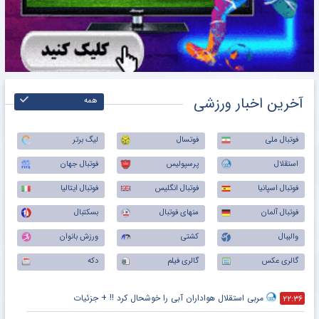
آخرین اخبار ورزشی
همه
فوتبال ملی
فوتسال
لیگ برتر
استقلال
پرسپولیس
فوتبال جهان
فوتبال اسپانیا
فوتبال انگلیس
فوتبال ایتالیا
فوتبال آلمان
منهای فوتبال
بسکتبال
والیبال
کشتی
ورزش بانوان
گالری عکس
گالری فیلم
دکه
مربی استقلال هواداران آبی را خوشحال کرد !! + جزئیات
۲۲:۳۶