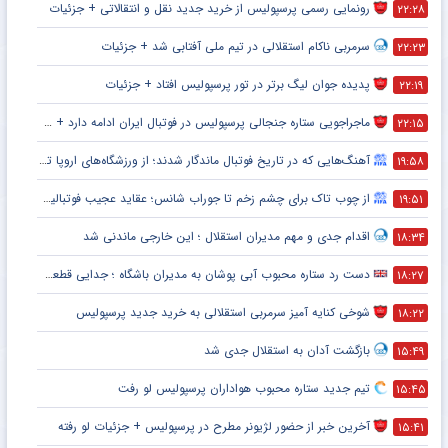
رونمایی رسمی پرسپولیس از خرید جدید نقل و انتقالاتی + جزئیات
۲۲:۲۸
سرمربی ناکام استقلالی در تیم ملی آفتابی شد + جزئیات
۲۲:۲۳
پدیده جوان لیگ برتر در تور پرسپولیس افتاد + جزئیات
۲۲:۱۹
ماجراجویی ستاره جنجالی پرسپولیس در فوتبال ایران ادامه دارد + جزئیات
۲۲:۱۵
آهنگ‌هایی که در تاریخ فوتبال ماندگار شدند؛ از ورزشگاه‌های اروپا تا جام جهانی
۱۹:۵۸
از چوب تاک برای چشم زخم تا جوراب شانس؛ عقاید عجیب فوتبالیست‌ها!
۱۹:۵۱
اقدام جدی و مهم مدیران استقلال ؛ این خارجی ماندنی شد
۱۸:۳۴
دست رد ستاره محبوب آبی پوشان به مدیران باشگاه ؛ جدایی قطعی است !
۱۸:۲۷
شوخی کنایه آمیز سرمربی استقلالی به خرید جدید پرسپولیس
۱۸:۲۲
بازگشت آدان به استقلال جدی شد
۱۵:۴۹
تیم جدید ستاره محبوب هواداران پرسپولیس لو رفت
۱۵:۴۵
آخرین خبر از حضور لژیونر مطرح در پرسپولیس + جزئیات لو رفته
۱۵:۴۱