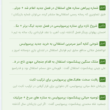
شماره پیراهن ستاره های استقلال در فصل جدید اعلام شد + جزئیات
اخبار
طبق تصاویری که رسانه رسمی استقلالی‌ها منتشر کرده، می‌توان شماره بازیکنان این تیم ر
شروع تازه برای ستاره پرسپولیسی در فصل جدید لیگ برتر + عکس
عکس
احسان پهلوان وینگر فصل گذشته ذوب آهن، با عقد قراردادی یک ساله به تیم فجر شهید
شوخی کنایه آمیز سرمربی استقلالی به خرید جدید پرسپولیس
اخبار
ابوالفضل جلالی مدافع سابق تیم فوتبال استقلال در ابتدای بازی دوستانه امروز با آلومینی
متلک سنگین پیشکسوت استقلال به اقدام جنجالی مهدی تاج در فدراسیون فوتبال
اخبار
علی چینی پیشکسوت استقلال گفت : قهرمانی حق مسلم استقلال بود و فدراسیون باید آن را اع
رقابت سخت هافبک‌های پرسپولیس برای ترکیب ثابت
اخبار
بازیکنان خط میانی پرسپولیس، کار دشواری برای قرار گرفتن در ترکیب ثابت این تیم خواه
توصیه حیاتی پیشکسوت پرسپولیس به ستاره های سرخ + جزئیات
اخبار
جمشید شاه محمدی پیشکسوت پرسپولیس گفت : اگر این بازیکنان سال گذشته و سال‌های قبل 