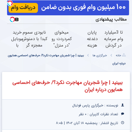
مطالب پیشنهادی
تا 3میلیارد
پایان
میخوای
نابودی سموم
خرید
وام سرمایه
دغدغه
کمردردت رو
کبد! با دمنوش
موبایل
در گردش
هزینه
"در منزل"
معجزه گر
با
فروشندگان
های
درمان کنی؟
گیاهی+ضمانت
اسنپ
خانه
خبرگزاری ها
ببینید | چرا شجریان مهاجرت نکرد؟/ حرف‌های احساسی همایون
=>
دندان
(◂فیلم +
مرجوعیfile:///C:/Users
پی |
درباره ایران
فروشگاهت
پزشکی
◂پرسش‌نامه)
در ۴
رو ثبت
با پک
قسط
کن
سفید
بدون
ببینید | چرا شجریان مهاجرت نکرد؟/ حرف‌های احساسی
کننده
سود و
همایون درباره ایران
خانگی
کارمزد!
نویسنده : خبرگزاری پارس فوتبال
تعداد نظرات کاربران :
۰ نظر
تاریخ انتشار : پنجشنبه ۱۸ آبان ۱۴۰۲ | ۸:۰۵