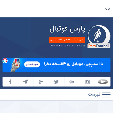
خانه
پارس فوتبال
اولین پایگاه تخصصی فوتبال ایران
www.ParsFootball.com
پارس
فوتبال