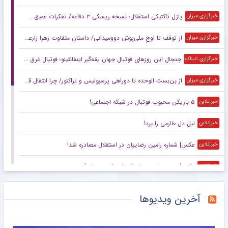
پازل تاکتیکی استقلال؛ نسخه ریسکی ۳ دفاعه/ تفکرات عمیق سهراب با اسکواد کم‌عمق
خبرگزاری میزان
از توقف تا اوجِ ملی‌پوش دوومیدانی/ داستان متفاوت زهرا زارعی در آستانه ناگویا
خبرگزاری میزان
جنجال این روزهای فوتبال جهان یقه‌گیر اینفانتینو؛ فوتبال غرق در اقتصاد
خبرگزاری تابناک
از بن‌بست الوحده تا دوراهی پرسپولیس و تراکتور/ چرا انتقال قربانی در هاله‌ای از ابهام است؟
خبرگزاری میزان
۵ بازیکن محبوب فوتبال در شبکه اجتماعی!
خبرانلاین
لیل دل طارمی را برد!
خبرانلاین
عکس| شماره رامین رضاییان در استقلال مصادره شد!
خبرانلاین
عکس| عجیب ترین جام قهرمانی که دیده‌اید!
خبرانلاین
ورزشگاه آزادی یک سال دیگر هم نمی‌رسد؛ بچه‌ها متشکریم/ روزنامه خبرورزشی یکشنبه را ببینید
خبرورزشی
آخرین ویدیوها
گزارش میدانی خبرنگار مهر از صد و شصت و یکمین حضور مردم آستانه
خبرگزاری مهر