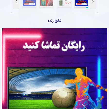
›
‹
نتایج زنده