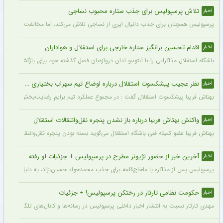
تلاش پرسپولیس برای جذب ستاره محبوب نساجی
اخبار
پرسپولیس همچنان برای جذب دانیال ایری از نساجی تلاش می‌کند، اما مخالفت نساجی 
اقدام تحسین برانگیز ستاره خارجی برای استقلال و هواداران
اخبار
باشگاه استقلال مذاکراتی را با آنتونیو آدان دروازه‌بان فصل گذشته خود برای بازگشت یه این
نظر عجیب پیشکسوت استقلال درباره اوضاع تیم سهراب بختیاری زاده + جزئیات
اخبار
بهتاش فریبا پیشکسوت استقلال گفت : در مجموع عملکرد تیم برایم رضایت‌بخش بود. بازیک
واکنش بهتاش فریبا درباره باز نشدن پنجره نقل‌وانتقالات استقلال
اخبار
بهتاش فریبا عضو کمیته فنی باشگاه استقلال می‌گوید بسته بودن پنجره نقل‌وانتقالاتی ا
آخرین خبر از حضور لژیونر مطرح در پرسپولیس + جزئیات لو رفته
اخبار
پرسپولیس پس از مذاکره با ماخاچ‌قلعه برای جذب محمدجواد حسین‌نژاد، به دلیل رقم رضای
حکومت نظامی تارتار در رختکن پرسپولیس! + جزئیات
اخبار
مهدی تارتار نسبت به انتشار اخبار داخلی پرسپولیس در رسانه‌ها و کانال‌های تلگرامی عصبا