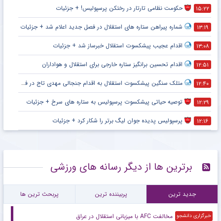
حکومت نظامی تارتار در رختکن پرسپولیس! + جزئیات
۱۵:۲۲
شماره پیراهن ستاره های استقلال در فصل جدید اعلام شد + جزئیات
۱۳:۱۹
اقدام عجیب پیشکسوت استقلال خبرساز شد + جزئیات
۱۳:۰۸
اقدام تحسین برانگیز ستاره خارجی برای استقلال و هواداران
۱۲:۵۱
متلک سنگین پیشکسوت استقلال به اقدام جنجالی مهدی تاج در فدراسیون فوتبال
۱۲:۴۰
توصیه حیاتی پیشکسوت پرسپولیس به ستاره های سرخ + جزئیات
۱۲:۲۹
پرسپولیس پدیده جوان لیگ برتر را شکار کرد + جزئیات
۱۲:۱۶
برترین ها از دیگر رسانه های ورزشی
جدید ترین
پربیننده ترین
پربحث ترین ها
مخالفت AFC با میزبانی استقلال در عراق
خبرگزاری دانشجو