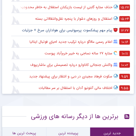
حذف ستاره گابنی از لیست بازیکنان استقلال به خاطر محدودیت نقل‌وانتقالاتی
۱۵:۲۷
استقلال و روزهای دشوار با پنجره نقل‌وانتقالاتی بسته
۱۵:۲۴
پیام مهم پیشکسوت پرسپولیس برای هواداران سرخ + جزئیات
۱۲:۲۷
اعلام رسمی مالاگو درباره ترکیب جدید احیای فوتبال ایتالیا
۱۰:۱۶
ستاره ۲۷ ساله نساجی به خیبر خرم‌آباد پیوست
۱۰:۱۱
واکنش جنجالی کاناوارو درباره تصمیمش برای ماشاریپوف
۱۰:۰۲
سکوت فرهاد مجیدی در دبی و انتظار برای پیشنهاد جدید
۹:۵۹
اختلاف مالی آنتونیو آدان با استقلال بر سر مطالبات
۹:۵۵
برترین ها از دیگر رسانه های ورزشی
جدید ترین
پربیننده ترین
پربحث ترین ها