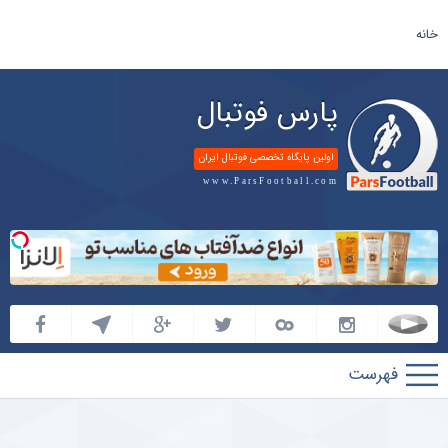
خانه
پارس فوتبال
اولین پایگاه تخصصی فوتبال ایران
www.ParsFootball.com
پارس
فوتبال