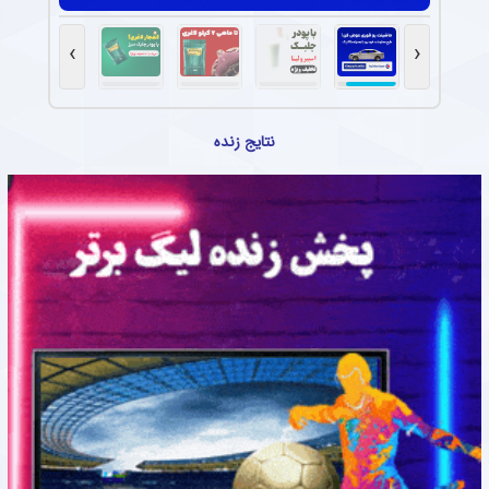
›
‹
نتایج زنده