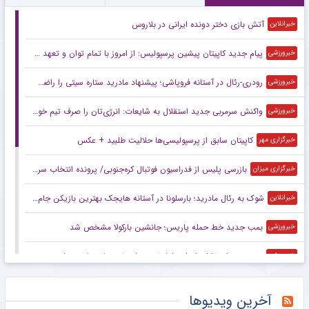
آتش بازی دختر دونده ایرانی در بلاروس
خبرانلاین
پیام جدید کاپیتان پیشین پرسپولیس: از امروز با تمام توان و تعهد در کنار مهدی رحمتی عزیز هستم +عکس
خبرورزشی
رودری-رئال در آستانه فروپاشی؛ پیشنهاد مادرید ستاره سیتی را راضی نکرد
خبرورزشی
واکنش سرمربی جدید استقلال به شایعات: انرژی‌تان را صرف تیم خودتان کنید! +عکس
خبرورزشی
کاپیتان سابق از پرسپولیسی‌ها حلالیت طلبید + عکس
خبرگزاری مهر
بازرسی پلیس از فدراسیون فوتبال کره‌جنوبی/ پرونده انتخاب سرمربی سابق وارد مرحله قضایی شد!
خبرگزاری میزان
شوک به رئال مادرید؛ بارسلونا در آستانه هایجک بهترین بازیکن جام جهانی!
خبرانلاین
بمب جدید خط حمله پاریس؛ جانشین بارکولا مشخص شد
خبرورزشی
سه پنجره استقلال باز شد؛ اما خرید برای خوزستانی‌ها همچنان ممنوع
خبرورزشی
رکوردشکنی دختر دونده ایران در بلاروس
خبرگزاری تابناک
آخرین ویدیوها