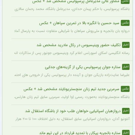
مشاور عالی مدیرعامل پرسپولیس مشخص شد + عکس
عکس
باشگاه پرسپولیس، با حکم پیمان حدادی، مدیرعامل باشگاه، محمد رحمان سالاری به عنوان
سید حسین با انگیزه بالا در تمرین سپاهان + عکس
عکس
دروازه بان باتجربه و ملی‌پوش سپاهان با شرایطی متفاوت نسبت به پارسال آماده شروع لی
تکلیف حضور وینیسیوس در رئال مادرید مشخص شد
اخبار
رسانه انگلیسی اسکای اسپورتس اعلام کرد وینیسیوس جونیور پس از مذاکرات انجام شده با م
ستاره جوان پرسپولیس یکی از گزینه‌های جدایی
اخبار
علیرضا عنایت‌زاده بازیکن جوان و آینده دار پرسپولیس یکی از خروجی های احتمالی باشگاه
سرمربی جدید تیم زنان منچستریونایتد مشخص شد + عکس
عکس
باشگاه منچستریونایتد به‌صورت رسمی اِوا اولید، سرمربی سابق تیم زنان هارتس، را به‌عنوا
دروازهبان اسپانیایی خواهان طلب خود از باشگاه استقلال شد
اخبار
آنتونیو آدان، دروازه‌بان اسپانیایی سابق استقلال، به دلیل اختلاف ۱۰۰ تا ۲۰۰ هزار یورویی در مطالبات خود، قصد شکایت از باشگاه را دارد.
ستاره باتجربه پیکان با تمدید قرارداد در این تیم ماند
اخبار