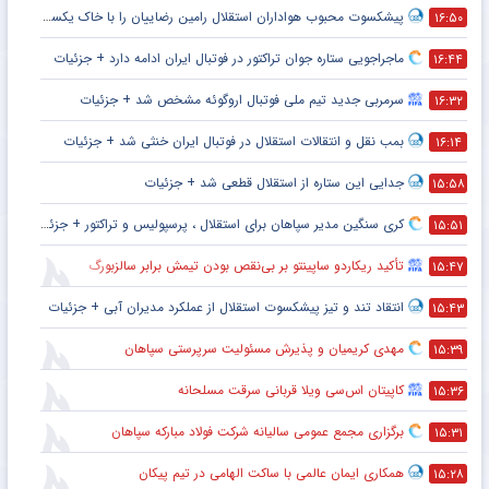
پیشکسوت محبوب هواداران استقلال رامین رضاییان را با خاک یکسان کرد + جزئیات
۱۶:۵۰
ماجراجویی ستاره جوان تراکتور در فوتبال ایران ادامه دارد + جزئیات
۱۶:۴۴
سرمربی جدید تیم ملی فوتبال اروگوئه مشخص شد + جزئیات
۱۶:۳۲
بمب نقل و انتقالات استقلال در فوتبال ایران خنثی شد + جزئیات
۱۶:۱۴
جدایی این ستاره از استقلال قطعی شد + جزئیات
۱۵:۵۸
کری سنگین مدیر سپاهان برای استقلال ، پرسپولیس و تراکتور + جزئیات
۱۵:۵۱
تأکید ریکاردو ساپینتو بر بی‌نقص بودن تیمش برابر سالزبورگ
۱۵:۴۷
انتقاد تند و تیز پیشکسوت استقلال از عملکرد مدیران آبی + جزئیات
۱۵:۴۳
مهدی کریمیان و پذیرش مسئولیت سرپرستی سپاهان
۱۵:۳۹
کاپیتان اس‌سی ویلا قربانی سرقت مسلحانه
۱۵:۳۶
برگزاری مجمع عمومی سالیانه شرکت فولاد مبارکه سپاهان
۱۵:۳۱
همکاری ایمان عالمی با ساکت الهامی در تیم پیکان
۱۵:۲۸