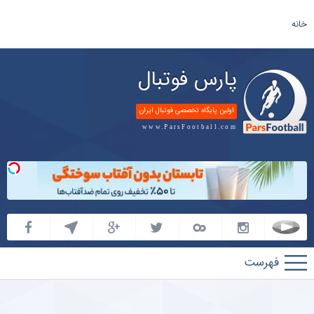
خانه
پارس فوتبال
اولین پایگاه تخصصی فوتبال ایران
www.ParsFootball.com
پارس
فوتبال