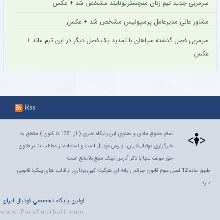
سرمربی جدید تیم زنان منچستریونایتد مشخص شد + عکس
مشاور عالی مدیرعامل پرسپولیس مشخص شد + عکس
سرمربی فصل گذشته سپاهان با تمدید یک فصل دیگر در این تیم ماند +
عکس
Rss
تمام حقوق مادی و معنوی این پایگاه خبری ( از 1381 تا کنون ) متعلق به
خبرگزاری فوتبال ایران ، پارس فوتبال است و استفاده از مطالب بنا بر قانون
حق مولف تنها با ذکر آدرس لینک منبع بلامانع است.
طـبق ماده 12 فصل سوم قانون جرائم رايانه اي هرگونه کپي برداري از قالب هاي پيگرد قانوني
دارد
اولين پايگاه تخصصي فوتبال ايران
www.ParsFootball.com