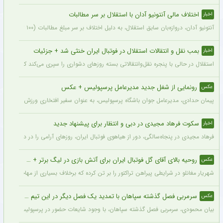
اختلاف مالی آنتونیو آدان با استقلال بر سر مطالبات
اخبار
آنتونیو آدان، دروازه‌بان سابق استقلال، به دلیل اختلاف بر سر مبلغ مطالبات (۱۰۰ تا ۲۰۰ هزار یورو) قصد شکایت از باشگاه را دارد.
بمب نقل و انتقالات استقلال در فوتبال ایران خنثی شد + جزئیات
اخبار
استقلال در حالی با پنجره نقل‌وانتقالاتی بسته روزهای دشواری را سپری می‌کند که در همی
رونمایی از شغل جدید مدیرعامل پرسپولیس + عکس
عکس
پیمان حدادی، مدیرعامل جوان باشگاه پرسپولیس، به عنوان سفیر افتخاری ورزش چوگان ان
سکوت فرهاد مجیدی در دبی و انتظار برای پیشنهاد جدید
اخبار
فرهاد مجیدی در پنجاه‌سالگی، دور از هیاهوی فوتبال ایران، روزهای آرامی را در دبی سپری 
روحیه بالای آقای گل فوتبال ایران برای آتش بازی در لیگ برتر + عکس
عکس
شهریار مغانلو در شرایطی پیراهن تراکتور را بر تن کرده که برخلاف بسیاری از مهاجمان نامدا
سرمربی فصل گذشته سپاهان با تمدید یک فصل دیگر در این تیم ماند + عکس
عکس
بیان محمودی، سرمربی فصل گذشته سپاهان، با وجود شایعات حضور در پرسپولیس، قرارداد خ