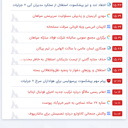
انتقاد تند و تیز پیشکسوت استقلال از عملکرد مدیران آبی + جزئیات
۱۵:۴۳
مهدی کریمیان و پذیرش مسئولیت سرپرستی سپاهان
۱۵:۳۹
کاپیتان اس‌سی ویلا قربانی سرقت مسلحانه
۱۵:۳۶
برگزاری مجمع عمومی سالیانه شرکت فولاد مبارکه سپاهان
۱۵:۳۱
همکاری ایمان عالمی با ساکت الهامی در تیم پیکان
۱۵:۲۸
حذف ستاره گابنی از لیست بازیکنان استقلال به خاطر محدودیت نقل‌وانتقالاتی
۱۵:۲۷
استقلال و روزهای دشوار با پنجره نقل‌وانتقالاتی بسته
۱۵:۲۴
پیام مهم پیشکسوت پرسپولیس برای هواداران سرخ + جزئیات
۱۲:۲۷
اعلام رسمی مالاگو درباره ترکیب جدید احیای فوتبال ایتالیا
۱۰:۱۶
ستاره ۲۷ ساله نساجی به خیبر خرم‌آباد پیوست
۱۰:۱۱
واکنش جنجالی کاناوارو درباره تصمیمش برای ماشاریپوف
۱۰:۰۲