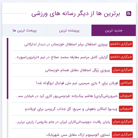
برترین ها از دیگر رسانه های ورزشی
جدید ترین
پربیننده ترین
پربحث ترین ها
پیروزی استقلال برابر استقلال خوزستان در دیدار تدارکاتی
خبرگزاری دانشجو
گزارش کامل مراسم معارفه محمد صلاح در تیم «ترابزون‌اسپور» ترکیه + فیلم
خبرگزاری دانشجو
پیروزی پُرگل استقلال مقابل همنام خوزستانی
خبرگزاری میزان
فورلان برای ۶ بازی سرمربی تیم ملی فوتبال اروگوئه شد!
خبرانلاین
خبرورزشی‌گردی| هاشم بیک‌زاده: فردوسی‌پور کاری کرد در خیابان مسخره‌ام کنند/ چهره خوبی دارم و می‌خواهم از فوتبال به سینما بروم!
خبرورزشی
ویدیو| کماکان باهوش و سریع؛ گل جذاب گریزمن برای اورلاندو
خبرورزشی
پایان رقابت دوومیدانی‌کاران ایران در جام بلاروس/ زارعی برترین ورزشکار جام شد
خبرگزاری میزان
تساوی آلومینیوم اراک مقابل مس شهربابک
خبرگزاری میزان