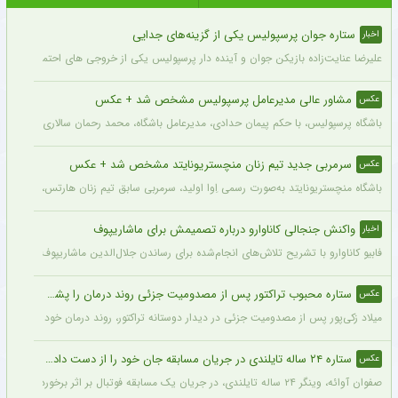
ستاره جوان پرسپولیس یکی از گزینه‌های جدایی
اخبار
علیرضا عنایت‌زاده بازیکن جوان و آینده دار پرسپولیس یکی از خروجی های احتمالی باشگاه
مشاور عالی مدیرعامل پرسپولیس مشخص شد + عکس
عکس
باشگاه پرسپولیس، با حکم پیمان حدادی، مدیرعامل باشگاه، محمد رحمان سالاری به عنوان
سرمربی جدید تیم زنان منچستریونایتد مشخص شد + عکس
عکس
باشگاه منچستریونایتد به‌صورت رسمی اِوا اولید، سرمربی سابق تیم زنان هارتس، را به‌عنوا
واکنش جنجالی کاناوارو درباره تصمیمش برای ماشاریپوف
اخبار
فابیو کاناوارو با تشریح تلاش‌های انجام‌شده برای رساندن جلال‌الدین ماشاریپوف به جام
ستاره محبوب تراکتور پس از مصدومیت جزئی روند درمان را پشت سر گذاشت + عکس
عکس
میلاد زکی‌پور پس از مصدومیت جزئی در دیدار دوستانه تراکتور، روند درمان خود را پشت 
ستاره ۲۴ ساله تایلندی در جریان مسابقه جان خود را از دست داد + عکس
عکس
صفوان آوائه، وینگر ۲۴ ساله تایلندی، در جریان یک مسابقه فوتبال بر اثر برخورد صاعقه جان خود را از دست داد.