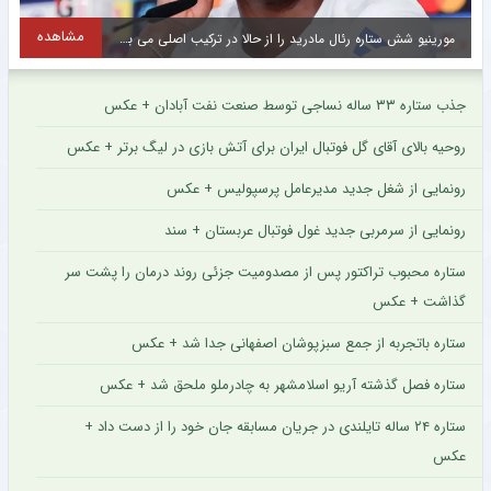
مشاهده
مورینیو شش ستاره رئال مادرید را از حالا در ترکیب اصلی می بیند
جذب ستاره ۳۳ ساله نساجی توسط صنعت نفت آبادان + عکس
روحیه بالای آقای گل فوتبال ایران برای آتش بازی در لیگ برتر + عکس
رونمایی از شغل جدید مدیرعامل پرسپولیس + عکس
رونمایی از سرمربی جدید غول فوتبال عربستان + سند
ستاره محبوب تراکتور پس از مصدومیت جزئی روند درمان را پشت سر
گذاشت + عکس
ستاره باتجربه از جمع سبزپوشان اصفهانی جدا شد + عکس
ستاره فصل گذشته آریو اسلامشهر به چادرملو ملحق شد + عکس
ستاره ۲۴ ساله تایلندی در جریان مسابقه جان خود را از دست داد +
عکس