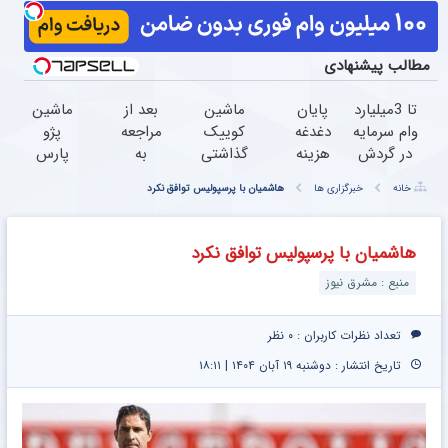
مطالب پیشنهادی
تا 3میلیارد
پایان
ماشین
بعد از
ماشین
وام سرمایه
دغدغه
کوییک
مراجعه
پژو
در گردش
هزینه
گذاشتی
به
پارس
فروشندگان
های
برای
خودرو45
برای
خانه
خبرگزاری ها
هاشمیان با پرسپولیس توافق نکرد
=>
دندان
فروش
،
فروش
فروشگاهت
پزشکی
؟ اینجا
یک‌روزه
داری؟
رو ثبت
با پک
سریع و
فروخته
اینجا
هاشمیان با پرسپولیس توافق نکرد
کن
سفید
راحت
شد
سریع
منبع : مشرق نیوز
کننده
بفروش
بفروشش
خانگی
تعداد نظرات کاربران :
۰ نظر
تاریخ انتشار : دوشنبه ۱۹ آبان ۱۴۰۴ | ۱۸:۱۱