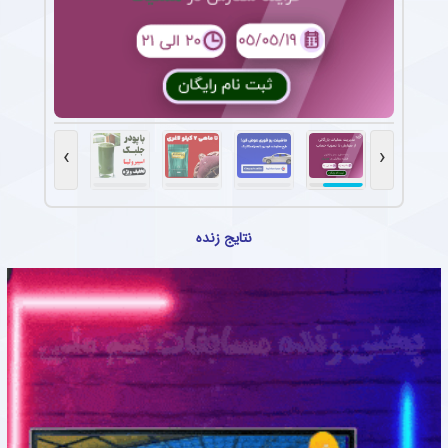
›
‹
نتایج زنده