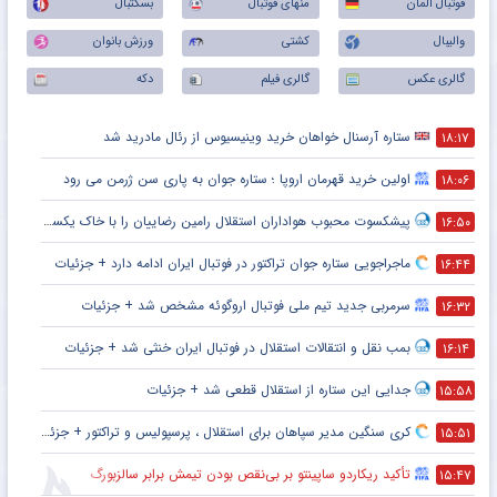
فوتبال آلمان
منهای فوتبال
بسکتبال
والیبال
کشتی
ورزش بانوان
گالری عکس
گالری فیلم
دکه
ستاره آرسنال خواهان خرید وینیسیوس از رئال مادرید شد
۱۸:۱۷
اولین خرید قهرمان اروپا ؛ ستاره جوان به پاری سن ژرمن می رود
۱۸:۰۶
پیشکسوت محبوب هواداران استقلال رامین رضاییان را با خاک یکسان کرد + جزئیات
۱۶:۵۰
ماجراجویی ستاره جوان تراکتور در فوتبال ایران ادامه دارد + جزئیات
۱۶:۴۴
سرمربی جدید تیم ملی فوتبال اروگوئه مشخص شد + جزئیات
۱۶:۳۲
بمب نقل و انتقالات استقلال در فوتبال ایران خنثی شد + جزئیات
۱۶:۱۴
جدایی این ستاره از استقلال قطعی شد + جزئیات
۱۵:۵۸
کری سنگین مدیر سپاهان برای استقلال ، پرسپولیس و تراکتور + جزئیات
۱۵:۵۱
تأکید ریکاردو ساپینتو بر بی‌نقص بودن تیمش برابر سالزبورگ
۱۵:۴۷