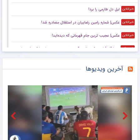
لیل دل طارمی را برد!
خبرانلاین
عکس| شماره رامین رضاییان در استقلال مصادره شد!
خبرانلاین
عکس| عجیب ترین جام قهرمانی که دیده‌اید!
خبرانلاین
ورزشگاه آزادی یک سال دیگر هم نمی‌رسد؛ بچه‌ها متشکریم/ روزنامه خبرورزشی یکشنبه را ببینید
خبرورزشی
گزارش میدانی خبرنگار مهر از صد و شصت و یکمین حضور مردم آستانه
خبرگزاری مهر
آخرین ویدیوها
حماسه مردم زاهدان در صد و شصتمین شب دلدادگی
خبرگزاری مهر
صد و شصت و یکمین شب تجمعات مردم کرج
خبرگزاری مهر
قرار صد و شصت و یکم مردم لنگرود در میدان
خبرگزاری مهر
واکنش عربستان و قطر به بیانیه شورای امنیت درباره یمن
خبرگزاری مهر
بوشهر از استان‌های پیشتاز کشور در حوزه منابع طبیعی و آبخیزداری است
خبرگزاری مهر