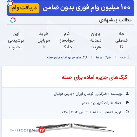
مطالب پیشنهادی
طلا
پایان
کرم
خرید
این
قسطی
دغدغه
جوانساز
موبایل
نوشیدنی
تا
هزینه
جلبک
با
محبوب
سقف
های
اسپیرولینا
اسنپ
گیاهی،
خانه
خبرگزاری ها
گرگ‌های جزیره آماده برای حمله
100
دندان
با تخفیف
پی |
دشمن
میلیون
پزشکی
ویژه
در ۴
کبد چرب
تومان
با پک
قسط
است
گرگ‌های جزیره آماده برای حمله
سفید
بدون
(فروش
کننده
سود و
ویژه
خانگی
کارمزد!
فقط
نویسنده : خبرگزاری فوتبال ایران ؛ پارس فوتبال
امروز)
تعداد نظرات کاربران :
۰ نظر
تاریخ انتشار : سه‌شنبه ۲۴ تیر ۱۴۰۴ | ۰:۳۰