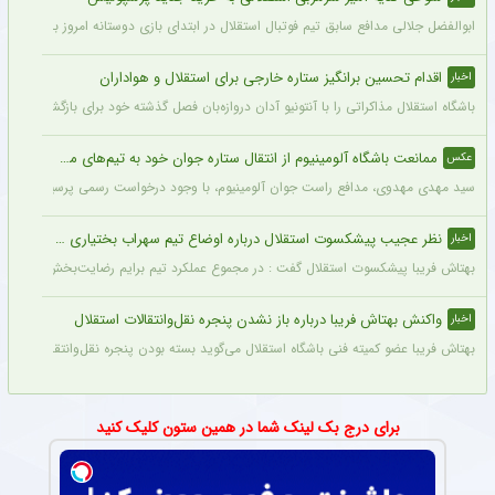
ابوالفضل جلالی مدافع سابق تیم فوتبال استقلال در ابتدای بازی دوستانه امروز با آلومینی
اقدام تحسین برانگیز ستاره خارجی برای استقلال و هواداران
اخبار
باشگاه استقلال مذاکراتی را با آنتونیو آدان دروازه‌بان فصل گذشته خود برای بازگشت یه این
ممانعت باشگاه آلومینیوم از انتقال ستاره جوان خود به تیم‌های مدعی + عکس
عکس
سید مهدی مهدوی، مدافع راست جوان آلومینیوم، با وجود درخواست رسمی پرسپولیس، سپاهان 
نظر عجیب پیشکسوت استقلال درباره اوضاع تیم سهراب بختیاری زاده + جزئیات
اخبار
بهتاش فریبا پیشکسوت استقلال گفت : در مجموع عملکرد تیم برایم رضایت‌بخش بود. بازیک
واکنش بهتاش فریبا درباره باز نشدن پنجره نقل‌وانتقالات استقلال
اخبار
بهتاش فریبا عضو کمیته فنی باشگاه استقلال می‌گوید بسته بودن پنجره نقل‌وانتقالاتی ا
برای درج بک لینک شما در همین ستون کلیک کنید