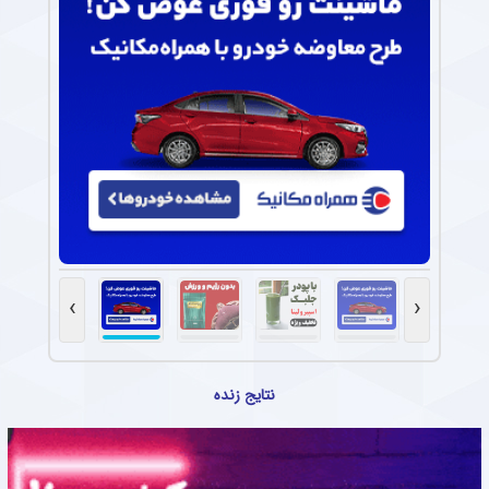
›
‹
نتایج زنده