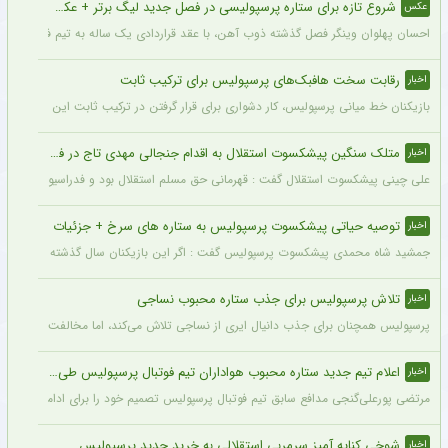
شروع تازه برای ستاره پرسپولیسی در فصل جدید لیگ برتر + عکس
عکس
احسان پهلوان وینگر فصل گذشته ذوب آهن، با عقد قراردادی یک ساله به تیم فجر شهید
رقابت سخت هافبک‌های پرسپولیس برای ترکیب ثابت
اخبار
بازیکنان خط میانی پرسپولیس، کار دشواری برای قرار گرفتن در ترکیب ثابت این تیم خواه
متلک سنگین پیشکسوت استقلال به اقدام جنجالی مهدی تاج در فدراسیون فوتبال
اخبار
علی چینی پیشکسوت استقلال گفت : قهرمانی حق مسلم استقلال بود و فدراسیون باید آن را اع
توصیه حیاتی پیشکسوت پرسپولیس به ستاره های سرخ + جزئیات
اخبار
جمشید شاه محمدی پیشکسوت پرسپولیس گفت : اگر این بازیکنان سال گذشته و سال‌های قبل 
تلاش پرسپولیس برای جذب ستاره محبوب نساجی
اخبار
پرسپولیس همچنان برای جذب دانیال ایری از نساجی تلاش می‌کند، اما مخالفت نساجی 
اعلام تیم جدید ستاره محبوب هواداران تیم فوتبال پرسپولیس طی ۴۸ ساعت آینده
اخبار
مرتضی پورعلی‌گنجی مدافع سابق تیم فوتبال پرسپولیس تصمیم خود را برای ادامه فوتبال د
شوخی کنایه آمیز سرمربی استقلالی به خرید جدید پرسپولیس
اخبار