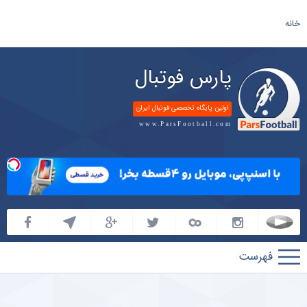
خانه
پارس فوتبال
اولین پایگاه تخصصی فوتبال ایران
www.ParsFootball.com
پارس
فوتبال