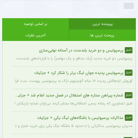
پربیننده ترین
بر اساس توصیه
پربحث ترین ها
آخرین نظرات
پرسپولیس و دو خرید بلندمدت در آستانه نهایی‌سازی
اخبار
پرسپولیس دو خرید جدید (یک مدافع و یک مهاجم) را با قراردادهای بلندمدت نهایی کرده و ا
پرسپولیس پدیده جوان لیگ برتر را شکار کرد + جزئیات
اخبار
کوروش اژدهاکش پدیده ۱۸ ساله آلومینیوم اراک به پرسپولیس پیوست. مدت قرارداد اژدهاکش با پرسپولیس به مدت ۴ سال است.
شماره پیراهن ستاره های استقلال در فصل جدید اعلام شد + جزئیات
اخبار
طبق تصاویری که رسانه رسمی استقلالی‌ها منتشر کرده، می‌توان شماره بازیکنان این تیم ر
مذاکرات پرسپولیس با باشگاه‌های لیگ یکی + جزئیات
اخبار
مدیران پرسپولیس مذاکراتی را با حدود ۵ باشگاه لیگ یکی برای خرید امتیاز و تشکیل تیم «ب» آغاز کرده‌اند.