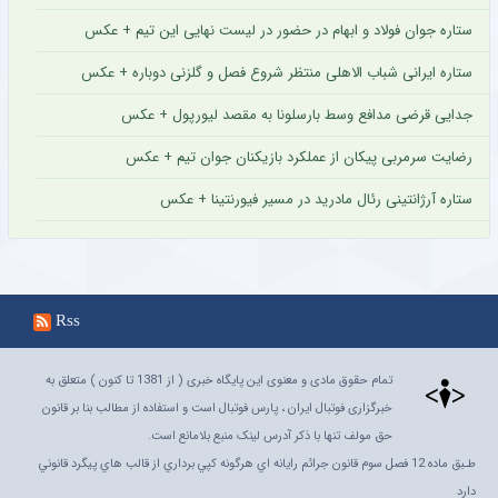
ستاره جوان فولاد و ابهام در حضور در لیست نهایی این تیم + عکس
ستاره ایرانی شباب الاهلی منتظر شروع فصل و گلزنی دوباره + عکس
جدایی قرضی مدافع وسط بارسلونا به مقصد لیورپول + عکس
رضایت سرمربی پیکان از عملکرد بازیکنان جوان تیم + عکس
ستاره آرژانتینی رئال مادرید در مسیر فیورنتینا + عکس
Rss
تمام حقوق مادی و معنوی این پایگاه خبری ( از 1381 تا کنون ) متعلق به
خبرگزاری فوتبال ایران ، پارس فوتبال است و استفاده از مطالب بنا بر قانون
حق مولف تنها با ذکر آدرس لینک منبع بلامانع است.
طـبق ماده 12 فصل سوم قانون جرائم رايانه اي هرگونه کپي برداري از قالب هاي پيگرد قانوني
دارد