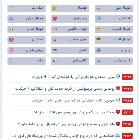
فوتبال ملی
فوتسال
لیگ برتر
استقلال
پرسپولیس
فوتبال جهان
فوتبال اسپانیا
فوتبال انگلیس
فوتبال ایتالیا
فوتبال آلمان
منهای فوتبال
بسکتبال
والیبال
کشتی
ورزش بانوان
گالری عکس
گالری فیلم
دکه
مربی استقلال هواداران آبی را خوشحال کرد !! + جزئیات
۲۲:۳۶
رونمایی رسمی پرسپولیس از خرید جدید نقل و انتقالاتی + جزئیات
۲۲:۲۸
سرمربی ناکام استقلالی در تیم ملی آفتابی شد + جزئیات
۲۲:۲۳
پدیده جوان لیگ برتر در تور پرسپولیس افتاد + جزئیات
۲۲:۱۹
ماجراجویی ستاره جنجالی پرسپولیس در فوتبال ایران ادامه دارد + جزئیات
۲۲:۱۵
آهنگ‌هایی که در تاریخ فوتبال ماندگار شدند؛ از ورزشگاه‌های اروپا تا جام جهانی
۱۹:۵۸