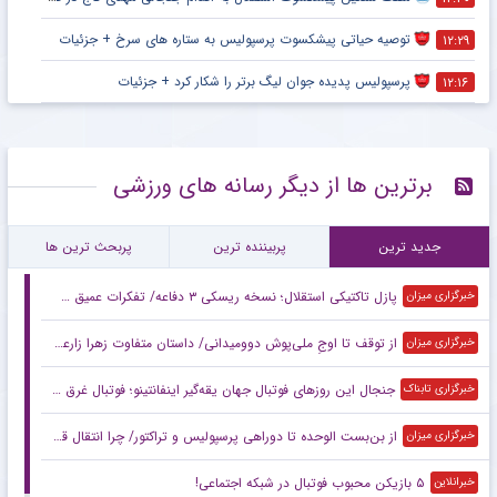
توصیه حیاتی پیشکسوت پرسپولیس به ستاره های سرخ + جزئیات
۱۲:۲۹
پرسپولیس پدیده جوان لیگ برتر را شکار کرد + جزئیات
۱۲:۱۶
برترین ها از دیگر رسانه های ورزشی
جدید ترین
پربیننده ترین
پربحث ترین ها
پازل تاکتیکی استقلال؛ نسخه ریسکی ۳ دفاعه/ تفکرات عمیق سهراب با اسکواد کم‌عمق
خبرگزاری میزان
از توقف تا اوجِ ملی‌پوش دوومیدانی/ داستان متفاوت زهرا زارعی در آستانه ناگویا
خبرگزاری میزان
جنجال این روزهای فوتبال جهان یقه‌گیر اینفانتینو؛ فوتبال غرق در اقتصاد
خبرگزاری تابناک
از بن‌بست الوحده تا دوراهی پرسپولیس و تراکتور/ چرا انتقال قربانی در هاله‌ای از ابهام است؟
خبرگزاری میزان
۵ بازیکن محبوب فوتبال در شبکه اجتماعی!
خبرانلاین