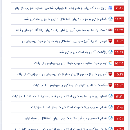
از چوب تاک برای چشم زخم تا جوراب شانس؛ عقاید عجیب فوتبالیست‌ها!
۱۹:۵۱
اقدام جدی و مهم مدیران استقلال ؛ این خارجی ماندنی شد
۱۸:۳۴
دست رد ستاره محبوب آبی پوشان به مدیران باشگاه ؛ جدایی قطعی است !
۱۸:۲۷
شوخی کنایه آمیز سرمربی استقلالی به خرید جدید پرسپولیس
۱۸:۲۲
بازگشت آدان به استقلال جدی شد
۱۵:۴۹
تیم جدید ستاره محبوب هواداران پرسپولیس لو رفت
۱۵:۴۵
آخرین خبر از حضور لژیونر مطرح در پرسپولیس + جزئیات لو رفته
۱۵:۴۱
حکومت نظامی تارتار در رختکن پرسپولیس! + جزئیات
۱۵:۲۲
شماره پیراهن ستاره های استقلال در فصل جدید اعلام شد + جزئیات
۱۳:۱۹
اقدام عجیب پیشکسوت استقلال خبرساز شد + جزئیات
۱۳:۰۸
اقدام تحسین برانگیز ستاره خارجی برای استقلال و هواداران
۱۲:۵۱
متلک سنگین پیشکسوت استقلال به اقدام جنجالی مهدی تاج در فدراسیون فوتبال
۱۲:۴۰