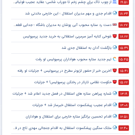
از چوب تاک برای چشم زخم تا جوراب شانس؛ عقاید عجیب فوتبالیست‌ها!
۱۹:۵۱
اقدام جدی و مهم مدیران استقلال ؛ این خارجی ماندنی شد
۱۸:۳۴
دست رد ستاره محبوب آبی پوشان به مدیران باشگاه ؛ جدایی قطعی است !
۱۸:۲۷
شوخی کنایه آمیز سرمربی استقلالی به خرید جدید پرسپولیس
۱۸:۲۲
بازگشت آدان به استقلال جدی شد
۱۵:۴۹
تیم جدید ستاره محبوب هواداران پرسپولیس لو رفت
۱۵:۴۵
آخرین خبر از حضور لژیونر مطرح در پرسپولیس + جزئیات لو رفته
۱۵:۴۱
حکومت نظامی تارتار در رختکن پرسپولیس! + جزئیات
۱۵:۲۲
شماره پیراهن ستاره های استقلال در فصل جدید اعلام شد + جزئیات
۱۳:۱۹
اقدام عجیب پیشکسوت استقلال خبرساز شد + جزئیات
۱۳:۰۸
اقدام تحسین برانگیز ستاره خارجی برای استقلال و هواداران
۱۲:۵۱
متلک سنگین پیشکسوت استقلال به اقدام جنجالی مهدی تاج در فدراسیون فوتبال
۱۲:۴۰