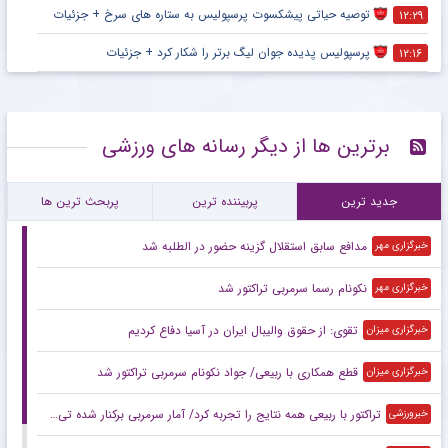
توصیه حیاتی پیشکسوت پرسپولیس به ستاره های سرخ + جزئیات
۱۲:۲۹
پرسپولیس پدیده جوان لیگ برتر را شکار کرد + جزئیات
۱۲:۱۶
برترین ها از دیگر رسانه های ورزشی
جدید ترین
پربیننده ترین
پربحث ترین ها
مدافع سابق استقلال گزینه حضور در الطلبه شد
خبرگزاری مهر
نکونام رسما سرمربی تراکتور شد
خبرگزاری مهر
تقوی: از حقوق والیبال ایران در آسیا دفاع کردیم
خبرگزاری میزان
قطع همکاری با ربیعی/ جواد نکونام سرمربی تراکتور شد
خبرگزاری میزان
تراکتور با ربیعی همه نتایج را تجربه کرد/ آمار سرمربی برکنار شده تی‌تی‌ها
خبرورزشی