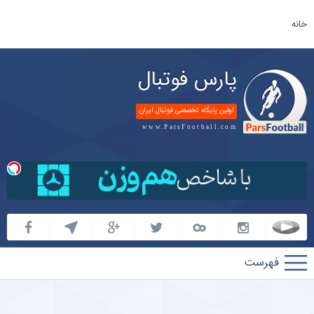
خانه
پارس فوتبال
اولین پایگاه تخصصی فوتبال ایران
www.ParsFootball.com
پارس
فوتبال