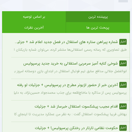
پربیننده ترین
بر اساس توصیه
پربحث ترین ها
آخرین نظرات
شماره پیراهن ستاره های استقلال در فصل جدید اعلام شد + جزئیات
اخبار
طبق تصاویری که رسانه رسمی استقلالی‌ها منتشر کرده، می‌توان شماره بازیکنان این تیم ر
شوخی کنایه آمیز سرمربی استقلالی به خرید جدید پرسپولیس
اخبار
ابوالفضل جلالی مدافع سابق تیم فوتبال استقلال در ابتدای بازی دوستانه امروز با آلومینی
آخرین خبر از حضور لژیونر مطرح در پرسپولیس + جزئیات لو رفته
اخبار
پرسپولیس پس از مذاکره با ماخاچ‌قلعه برای جذب محمدجواد حسین‌نژاد، به دلیل رقم رضای
اقدام عجیب پیشکسوت استقلال خبرساز شد + جزئیات
اخبار
بهتاش فریبا پیشکسوت استقلال گفت : به نظر من عملکرد مدیریت تا اینجای کار قابل قبول 
حکومت نظامی تارتار در رختکن پرسپولیس! + جزئیات
اخبار