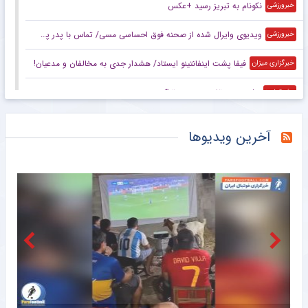
نکونام به تبریز رسید +عکس
خبرورزشی
ویدیوی وایرال شده از صحنه فوق احساسی مسی/ تماس با پدر پس از اولین قهرمانی ملی!
خبرورزشی
فیفا پشت اینفانتینو ایستاد/ هشدار جدی به مخالفان و مدعیان!
خبرگزاری میزان
پشت پرده تغییر سرمربی تراکتور
مشرق نیوز
واکنش سرپرست باشگاه استقلال به انتقادات
مشرق نیوز
آخرین ویدیوها
شوک شبانه به تراکتور با حضور نکونام
مشرق نیوز
بارسلونا یک قدم تا رودری؛ سیتی پای میز تخفیف نشست
خبرگزاری دانشجو
حمایت قاطع فیفا از اینفانتینو در اوج اختلافات
خبرگزاری دانشجو
سلب میزبانی از استقلال و تراکتور با بله قربان‌گویی/ چرا تاج قدرت دفاع از حقوق فوتبال ایران را ندارد؟
خبرگزاری تابناک
آغازبه کار بسکتبال سه نفره ایران در لیگ ملت‌ها با ۴ بازی در روز اول
خبرگزاری مهر