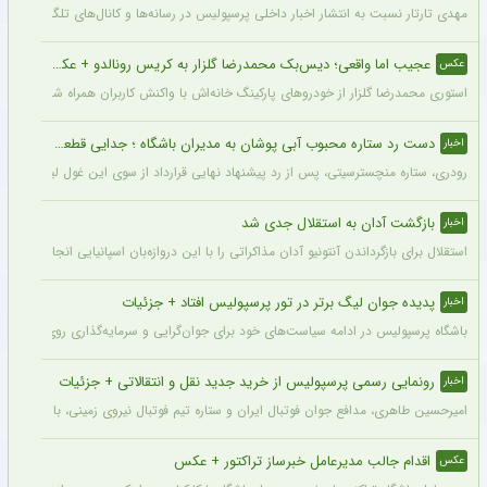
مهدی تارتار نسبت به انتشار اخبار داخلی پرسپولیس در رسانه‌ها و کانال‌های تلگرامی عصبا
عجیب اما واقعی؛ دیس‌بک محمدرضا گلزار به کریس رونالدو + عکس
عکس
استوری محمدرضا گلزار از خودروهای پارکینگ خانه‌اش با واکنش کاربران همراه شده و برخی 
دست رد ستاره محبوب آبی پوشان به مدیران باشگاه ؛ جدایی قطعی است !
اخبار
رودری، ستاره منچسترسیتی، پس از رد پیشنهاد نهایی قرارداد از سوی این غول لیگ برتری،
بازگشت آدان به استقلال جدی شد
اخبار
استقلال برای بازگرداندن آنتونیو آدان مذاکراتی را با این دروازه‌بان اسپانیایی انجام داده و قرار است مذاکرات اوایل هفته نهایی شود. آدان
پدیده جوان لیگ برتر در تور پرسپولیس افتاد + جزئیات
اخبار
باشگاه پرسپولیس در ادامه سیاست‌های خود برای جوان‌گرایی و سرمایه‌گذاری روی استعدادهای آینده فوتبال ایران، ک
رونمایی رسمی پرسپولیس از خرید جدید نقل و انتقالاتی + جزئیات
اخبار
امیرحسین طاهری، مدافع جوان فوتبال ایران و ستاره تیم فوتبال نیروی زمینی، با قرارداد
اقدام جالب مدیرعامل خبرساز تراکتور + عکس
عکس