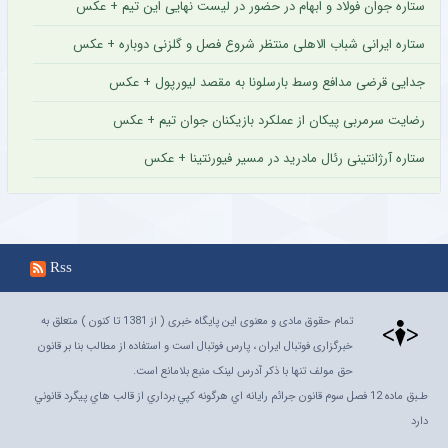
ستاره جوان فولاد و ابهام در حضور در لیست نهایی این تیم + عکس
ستاره ایرانی شباب الاهلی منتظر شروع فصل و گلزنی دوباره + عکس
جدایی قرضی مدافع وسط بارسلونا به مقصد لیورپول + عکس
رضایت سرمربی پیکان از عملکرد بازیکنان جوان تیم + عکس
ستاره آرژانتینی رئال مادرید در مسیر فیورنتینا + عکس
Rss
تمام حقوق مادی و معنوی این پایگاه خبری ( از 1381 تا کنون ) متعلق به
خبرگزاری فوتبال ایران ، پارس فوتبال است و استفاده از مطالب بنا بر قانون
حق مولف تنها با ذکر آدرس لینک منبع بلامانع است.
طـبق ماده 12 فصل سوم قانون جرائم رايانه اي هرگونه کپي برداري از قالب هاي پيگرد قانوني
دارد