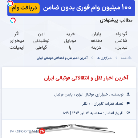
مطالب پیشنهادی
گردونه
پایان
خرید
این
اگر
شانس
دغدغه
موبایل
نوشیدنی
میخوای
تبدیل،
هزینه
با
گیاهی
ایمپلنت
بچرخون
های
اسنپ
کبدت رو
کنی
خانه
خبرگزاری ها
آخرین اخبار نقل و انتقالاتی فوتبالی ایران
جایزه
دندان
پی |
صفرشویی
همین
ببر
پزشکی
در ۴
میکنه!
الان
با پک
قسط
تخفیف تا
وقتشه |
آخرین اخبار نقل و انتقالاتی فوتبالی ایران
سفید
بدون
امشب
فقط با
کننده
سود و
۲۵
خانگی
کارمزد!
میلیون
نویسنده : خبرگزاری فوتبال ایران ؛ پارس فوتبال
تومان!!!
تعداد نظرات کاربران :
۰ نظر
تاریخ انتشار : سه‌شنبه ۱۷ تیر ۱۴۰۴ | ۸:۱۹