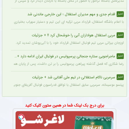
مدیرعامل باشگاه تراکتور با حضور در محل باشگاه با کارکنان دیدار کرد و سپس از کمپ تمری
اقدام جدی و مهم مدیران استقلال ؛ این خارجی ماندنی شد
اخبار
با اعلام باشگاه استقلال، قرارداد مربی ترکیه ای این تیم و دستیار سهراب بختیاری زاده تمد
مربی استقلال هواداران آبی را خوشحال کرد !! + جزئیات
اخبار
اوزجان بیزاتی مربی تیم فوتبال استقلال قرارداد خود را با آبی‌پوشان تمدید کرد.
ماجراجویی ستاره جنجالی پرسپولیس در فوتبال ایران ادامه دارد + جزئیات
اخبار
رضا شکاری که فصل گذشته پیراهن پرسپولیس را بر تن داشت، پس از پایان همکاری با این
سرمربی ناکام استقلالی در تیم ملی آفتابی شد + جزئیات
اخبار
پیتسو موسیمانه، سرمربی سابق استقلال با توافق فدراسیون فوتبال آفریقای جنوبی به‌عنو
برای درج بک لینک شما در همین ستون کلیک کنید