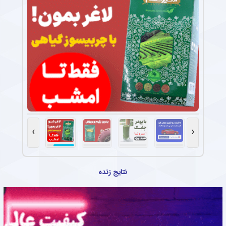
›
‹
نتایج زنده