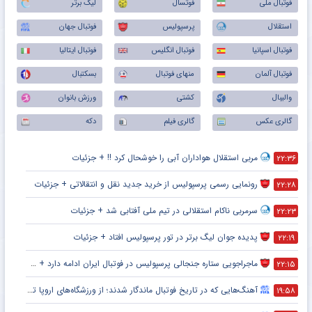
فوتبال ملی
فوتسال
لیگ برتر
استقلال
پرسپولیس
فوتبال جهان
فوتبال اسپانیا
فوتبال انگلیس
فوتبال ایتالیا
فوتبال آلمان
منهای فوتبال
بسکتبال
والیبال
کشتی
ورزش بانوان
گالری عکس
گالری فیلم
دکه
مربی استقلال هواداران آبی را خوشحال کرد !! + جزئیات
۲۲:۳۶
رونمایی رسمی پرسپولیس از خرید جدید نقل و انتقالاتی + جزئیات
۲۲:۲۸
سرمربی ناکام استقلالی در تیم ملی آفتابی شد + جزئیات
۲۲:۲۳
پدیده جوان لیگ برتر در تور پرسپولیس افتاد + جزئیات
۲۲:۱۹
ماجراجویی ستاره جنجالی پرسپولیس در فوتبال ایران ادامه دارد + جزئیات
۲۲:۱۵
آهنگ‌هایی که در تاریخ فوتبال ماندگار شدند؛ از ورزشگاه‌های اروپا تا جام جهانی
۱۹:۵۸