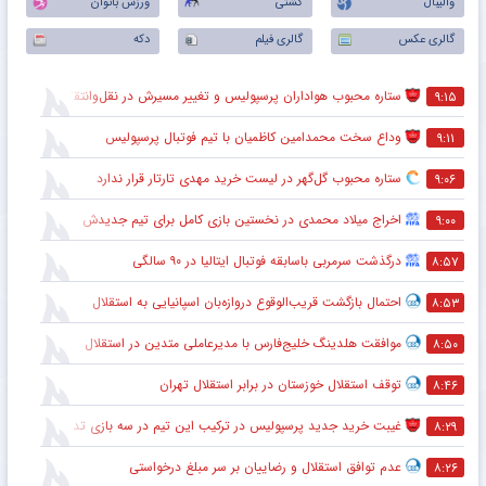
والیبال
کشتی
ورزش بانوان
گالری عکس
گالری فیلم
دکه
ستاره محبوب هواداران پرسپولیس و تغییر مسیرش در نقل‌وانتقالات
۹:۱۵
وداع سخت محمدامین کاظمیان با تیم فوتبال پرسپولیس
۹:۱۱
ستاره محبوب گل‌گهر در لیست خرید مهدی تارتار قرار ندارد
۹:۰۶
اخراج میلاد محمدی در نخستین بازی کامل برای تیم جدیدش
۹:۰۰
درگذشت سرمربی باسابقه فوتبال ایتالیا در ۹۰ سالگی
۸:۵۷
احتمال بازگشت قریب‌الوقوع دروازه‌بان اسپانیایی به استقلال
۸:۵۳
موافقت هلدینگ خلیج‌فارس با مدیرعاملی متدین در استقلال
۸:۵۰
توقف استقلال خوزستان در برابر استقلال تهران
۸:۴۶
غیبت خرید جدید پرسپولیس در ترکیب این تیم در سه بازی تدارکاتی
۸:۲۹
عدم توافق استقلال و رضاییان بر سر مبلغ درخواستی
۸:۲۶