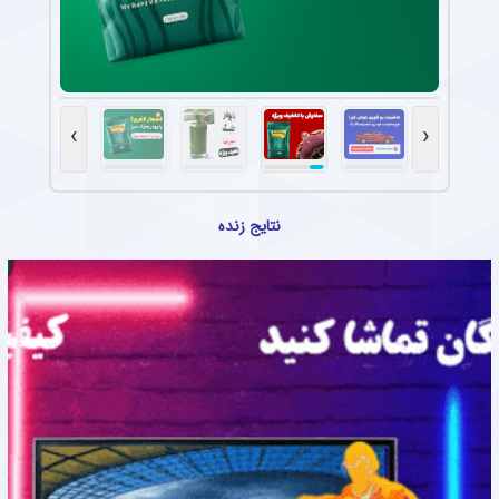
›
‹
نتایج زنده