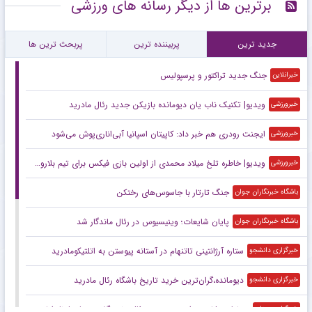
برترین ها از دیگر رسانه های ورزشی
جدید ترین
پربیننده ترین
پربحث ترین ها
جنگ جدید تراکتور و پرسپولیس
خبرانلاین
ویدیو| تکنیک ناب یان دیومانده بازیکن جدید رئال مادرید
خبرورزشی
ایجنت رودری هم خبر داد: کاپیتان اسپانیا آبی‌اناری‌پوش می‌شود
خبرورزشی
ویدیو| خاطره تلخ میلاد محمدی از اولین بازی فیکس برای تیم بلاروسی
خبرورزشی
جنگ تارتار با جاسوس‌های رختکن
باشگاه خبرنگاران جوان
پایان شایعات؛ وینیسیوس در رئال ماندگار شد
باشگاه خبرنگاران جوان
ستاره آرژانتینی تاتنهام در آستانه پیوستن به اتلتیکومادرید
خبرگزاری دانشجو
دیومانده،گران‌ترین خرید تاریخ باشگاه رئال مادرید
خبرگزاری دانشجو
چرخش ۱۸۰ درجه‌ای؛ رودری به رئال «نه» گفت و بارسلونا را ترجیح داد
خبرگزاری میزان