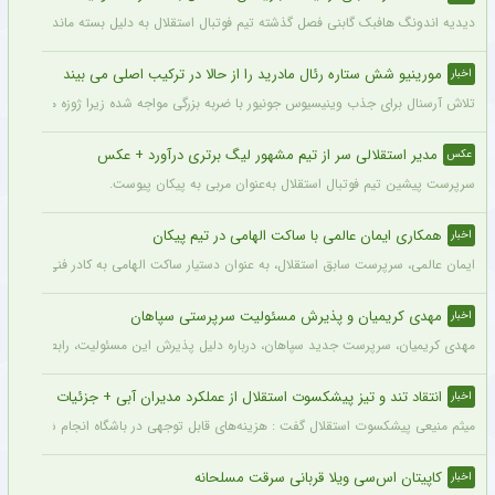
دیدیه اندونگ هافبک گابنی فصل گذشته تیم فوتبال استقلال به دلیل بسته ماندن پنجره نقل
مورینیو شش ستاره رئال مادرید را از حالا در ترکیب اصلی می بیند
اخبار
تلاش آرسنال برای جذب وینیسیوس جونیور با ضربه بزرگی مواجه شده زیرا ژوزه مورینیو او را یک بازیکن 
مدیر استقلالی سر از تیم مشهور لیگ برتری درآورد + عکس
عکس
سرپرست پیشین تیم فوتبال استقلال به‌عنوان مربی به پیکان پیوست.
همکاری ایمان عالمی با ساکت الهامی در تیم پیکان
اخبار
ایمان عالمی، سرپرست سابق استقلال، به عنوان دستیار ساکت الهامی به کادر فنی پیکان پ
مهدی کریمیان و پذیرش مسئولیت سرپرستی سپاهان
اخبار
مهدی کریمیان، سرپرست جدید سپاهان، درباره دلیل پذیرش این مسئولیت، رابطه قدیمی خو
انتقاد تند و تیز پیشکسوت استقلال از عملکرد مدیران آبی + جزئیات
اخبار
میثم منیعی پیشکسوت استقلال گفت : هزینه‌های قابل توجهی در باشگاه انجام شده، اما این
کاپیتان اس‌سی ویلا قربانی سرقت مسلحانه
اخبار