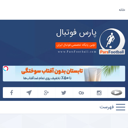
خانه
پارس فوتبال
اولین پایگاه تخصصی فوتبال ایران
www.ParsFootball.com
پارس
فوتبال