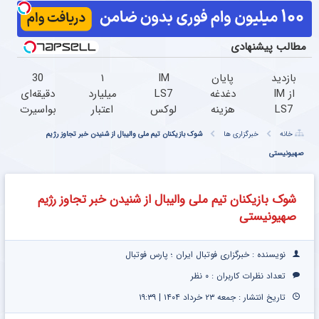
مطالب پیشنهادی
بازدید
پایان
IM
۱
30
از IM
دغدغه
LS7
میلیارد
دقیقه‌ای
LS7
هزینه
لوکس
اعتبار
بواسیرت
لوکس
های
ترین
خرید
برای
خانه
خبرگزاری ها
شوک بازیکنان تیم ملی والیبال از شنیدن خبر تجاوز رژیم
ترین
دندان
شاسی
طلا |
همیشه
شاسی
صهیونیستی
پزشکی
بلند
بدون
درمان
بلند
با پک
برقی
ضامن
می‌شه!
برقی
سفید
ایران
و چک
شوک بازیکنان تیم ملی والیبال از شنیدن خبر تجاوز رژیم
ایران
کننده
صهیونیستی
در
خانگی
باشگاه
انقلاب
نویسنده : خبرگزاری فوتبال ایران ؛ پارس فوتبال
تعداد نظرات کاربران :
۰ نظر
تاریخ انتشار : جمعه ۲۳ خرداد ۱۴۰۴ | ۱۹:۳۹