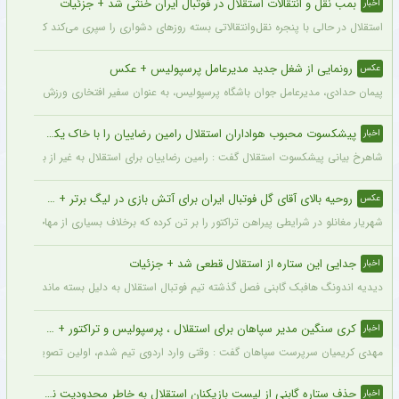
بمب نقل و انتقالات استقلال در فوتبال ایران خنثی شد + جزئیات
اخبار
استقلال در حالی با پنجره نقل‌وانتقالاتی بسته روزهای دشواری را سپری می‌کند که در همی
رونمایی از شغل جدید مدیرعامل پرسپولیس + عکس
عکس
پیمان حدادی، مدیرعامل جوان باشگاه پرسپولیس، به عنوان سفیر افتخاری ورزش چوگان ان
پیشکسوت محبوب هواداران استقلال رامین رضاییان را با خاک یکسان کرد + جزئیات
اخبار
شاهرخ بیانی پیشکسوت استقلال گفت : رامین رضاییان برای استقلال به غیر از بازار گرمی ک
روحیه بالای آقای گل فوتبال ایران برای آتش بازی در لیگ برتر + عکس
عکس
شهریار مغانلو در شرایطی پیراهن تراکتور را بر تن کرده که برخلاف بسیاری از مهاجمان نامدا
جدایی این ستاره از استقلال قطعی شد + جزئیات
اخبار
دیدیه اندونگ هافبک گابنی فصل گذشته تیم فوتبال استقلال به دلیل بسته ماندن پنجره نقل
کری سنگین مدیر سپاهان برای استقلال ، پرسپولیس و تراکتور + جزئیات
اخبار
مهدی کریمیان سرپرست سپاهان گفت : وقتی وارد اردوی تیم شدم، اولین تصویری که در ذهنم
حذف ستاره گابنی از لیست بازیکنان استقلال به خاطر محدودیت نقل‌وانتقالاتی
اخبار