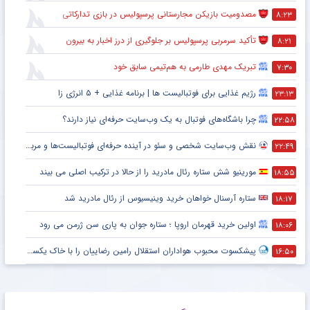
مصدومیت بازیکن مجارستانی پرسپولیس در بازی تدارکاتی
۸:۲۳
تأکید سرمربی پرسپولیس بر جلوگیری از درز اخبار به بیرون
۸:۲۱
تبریک مهدی طارمی به هم‌تیمی سابق خود
۷:۳۰
رژیم غذایی برای فوتبالیست ها | برنامه غذایی + ۵ انرژی زا
۲۳:۱۳
چرا باشگاه‌های فوتبال به یک وب‌سایت حرفه‌ای نیاز دارند؟
۲۲:۵۸
نقش وب‌سایت شخصی و سئو در آینده حرفه‌ای فوتبالیست‌ها و مربیان
۲۲:۴۹
مورینیو شش ستاره رئال مادرید را از حالا در ترکیب اصلی می بیند
۱۸:۵۵
ستاره آرسنال خواهان خرید وینیسیوس از رئال مادرید شد
۱۸:۱۷
اولین خرید قهرمان اروپا ؛ ستاره جوان به پاری سن ژرمن می رود
۱۸:۰۶
پیشکسوت محبوب هواداران استقلال رامین رضاییان را با خاک یکسان کرد + جزئیات
۱۶:۵۰