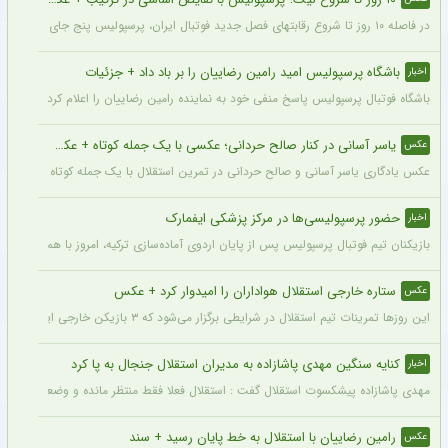
در فاصله ۱۰ روز تا شروع رقابتهای فصل جدید فوتبال ایران، پرسپولیس پنج جای خالی در فهرست بزرگسالان خود می‌بیند و البته نقایصی که در صورت عدم تکمیل تیم، میتواند آسیب بزرگی را در طول فصل به این تیم بزند. سرخپوشان در این پنجره نقل و انتقالات ۸ خرید را انجام دادند اما باتوجه به ضعف اسکواد فصل گذشته و همچنین کنار گذاشتن شش بازیکن، همچنان چند پست در تیم پرسپولیس خالی است.
باشگاه پرسپولیس امید رامین رضاییان را بر باد داد + جزئیات
اخبار
باشگاه فوتبال پرسپولیس پاسخ منفی خود به نماینده رامین رضاییان را اعلام کرد.
یاسر آسانی در کنار صالح حردانی؛ عکسی با یک جمله کوتاه + عکس
عکس
عکس یادگاری یاسر آسانی و صالح حردانی در تمرین استقلال با یک جمله کوتاه از سوی وینگ
حضور پرسپولیسی‌ها در مرکز پزشکی ایفمارک
اخبار
بازیکنان تیم فوتبال پرسپولیس پس از پایان اردوی آماده‌سازی ترکیه، امروز با هماهنگی‌ها
ستاره خارجی استقلال هواداران را امیدوار کرد + عکس
عکس
این روزها تمرینات تیم استقلال در شرایطی برگزار می‌شود که ۳ بازیکن خارجی این تیم با قدرت در کنار دیگر بازیکنان داخلی استقلال مشغول تمرین کردن هستند.
کنایه سنگین مهدی پاشازاده به مدیران استقلال جنجال به پا کرد
اخبار
مهدی پاشازاده پیشکسوت استقلال گفت : استقلال فعلا فقط منتظر مانده و وضعیت مدیر
رامین رضاییان با استقلال به خط پایان رسید + سند
عکس