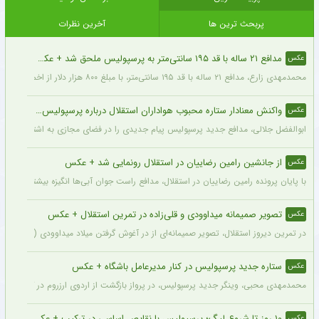
پربحث ترین ها
آخرین نظرات
مدافع ۲۱ ساله با قد ۱۹۵ سانتی‌متر به پرسپولیس ملحق شد + عکس
عکس
محمدمهدی زارع، مدافع ۲۱ ساله با قد ۱۹۵ سانتی‌متر، با مبلغ ۸۰۰ هزار دلار از اخمت گروژنی به پرسپولیس پیوست.
واکنش معنادار ستاره محبوب هواداران استقلال درباره پرسپولیس + عکس
عکس
ابوالفضل جلالی، مدافع جدید پرسپولیس پیام جدیدی را در فضای مجازی به اشتراک گذاش
از جانشین رامین رضاییان در استقلال رونمایی شد + عکس
عکس
با پایان پرونده رامین رضاییان در استقلال، مدافع راست جوان آبی‌ها انگیزه بیشتری برای
تصویر صمیمانه میداوودی و قلی‌زاده در تمرین استقلال + عکس
عکس
در تمرین دیروز استقلال، تصویر صمیمانه‌ای از در آغوش گرفتن میلاد میداوودی (مربی مهاج
ستاره جدید پرسپولیس در کنار مدیرعامل باشگاه + عکس
عکس
محمدمهدی محبی، وینگر جدید پرسپولیس، در پرواز بازگشت از اردوی ارزروم در کنار پیما
۱۰ روز تا شروع لیگ؛ پرسپولیس با نقایص اساسی در ترکیب + عکس
عکس