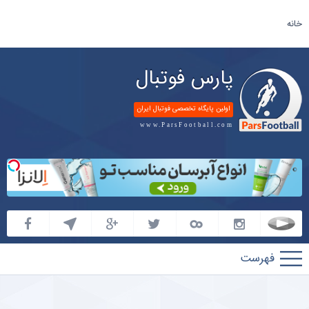
خانه
پارس فوتبال
اولین پایگاه تخصصی فوتبال ایران
www.ParsFootball.com
پارس
فوتبال