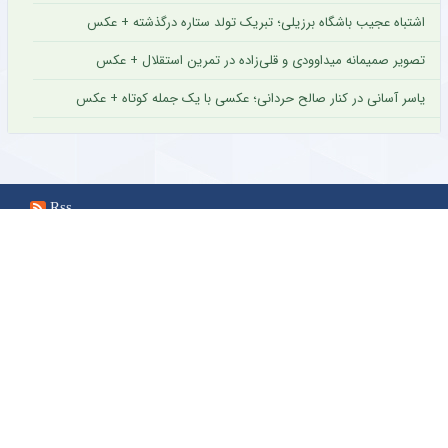
اشتباه عجیب باشگاه برزیلی؛ تبریک تولد ستاره درگذشته + عکس
تصویر صمیمانه میداوودی و قلی‌زاده در تمرین استقلال + عکس
یاسر آسانی در کنار صالح حردانی؛ عکسی با یک جمله کوتاه + عکس
Rss
تمام حقوق مادی و معنوی این پایگاه خبری ( از 1381 تا کنون ) متعلق به
خبرگزاری فوتبال ایران ، پارس فوتبال است و استفاده از مطالب بنا بر قانون
حق مولف تنها با ذکر آدرس لینک منبع بلامانع است.
طـبق ماده 12 فصل سوم قانون جرائم رايانه اي هرگونه کپي برداري از قالب هاي پيگرد قانوني
دارد
اولين پايگاه تخصصي فوتبال ايران
www.ParsFootball.com