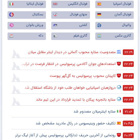
فوتبال اسپانیا
فوتبال انگلیس
فوتبال ایتالیا
فوتبال آلمان
منهای فوتبال
بسکتبال
والیبال
کشتی
ورزش بانوان
گالری عکس
گالری فیلم
دکه
مصدومیت ستاره محبوب آلمانی در دیدار اینتر مقابل میلان
۲۲:۲۹
استعدادهای جوان آکادمی پرسپولیس در انتظار فرصت در ترکیب اصلی
۲۲:۲۴
کاپیتان محبوب پرسپولیس به گل‌گهر پیوست
۲۲:۲۴
دروازهبان اسپانیایی خواهان طلب خود از باشگاه استقلال شد
۲۲:۲۴
ستاره باتجربه پیکان با تمدید قرارداد در این تیم ماند
۲۲:۲۴
ستاره اینترمیلان مصدوم شد
۲۱:۰۶
تکلیف حضور وینیسیوس در رئال مادرید مشخص شد
۲۰:۴۵
رونمایی از آخرین حریف تدارکاتی پرسپولیس پیش از آغاز لیگ برتر
۲۰:۲۴