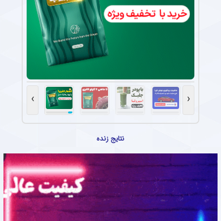
›
‹
نتایج زنده