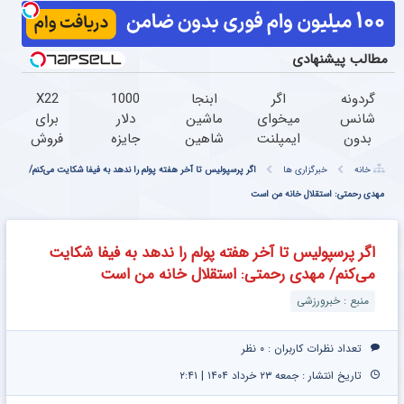
مطالب پیشنهادی
گردونه
اگر
ابنجا
1000
X22
شانس
میخوای
ماشین
دلار
برای
بدون
ایمپلنت
شاهین
جایزه
فروش
پوچ از
کنی
خودتو
ببر
داری؟
خانه
خبرگزاری ها
اگر پرسپولیس تا آخر هفته پولم را ندهد به فیفا شکایت می‌کنم/
PS5 تا
الان
سریع
اینجا
آیفون17
وقتشه |
مهدی رحمتی: استقلال خانه من است
و
گردونه
راحت و
و بیت
فقط با
راحت
رو
سریع
کوین
۲۵
بفروش
بچرخون
بفروشش
اگر پرسپولیس تا آخر هفته پولم را ندهد به فیفا شکایت
میلیون
می‌کنم/ مهدی رحمتی: استقلال خانه من است
تومان!!!
منبع : خبرورزشی
تعداد نظرات کاربران :
۰ نظر
تاریخ انتشار : جمعه ۲۳ خرداد ۱۴۰۴ | ۲:۴۱