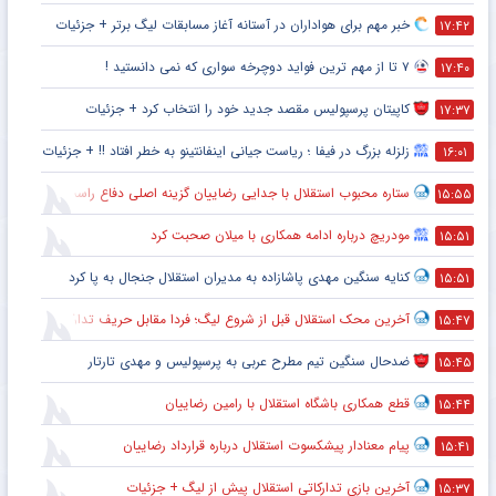
خبر مهم برای هواداران در آستانه آغاز مسابقات لیگ برتر + جزئیات
۱۷:۴۲
۷ تا از مهم ترین فواید دوچرخه سواری که نمی دانستید !
۱۷:۴۰
کاپیتان پرسپولیس مقصد جدید خود را انتخاب کرد + جزئیات
۱۷:۳۷
زلزله بزرگ در فیفا ؛ ریاست جیانی اینفانتینو به خطر افتاد !! + جزئیات
۱۶:۰۱
ستاره محبوب استقلال با جدایی رضاییان گزینه اصلی دفاع راست این تیم
۱۵:۵۵
مودریچ درباره ادامه همکاری با میلان صحبت کرد
۱۵:۵۱
کنایه سنگین مهدی پاشازاده به مدیران استقلال جنجال به پا کرد
۱۵:۵۱
آخرین محک استقلال قبل از شروع لیگ؛ فردا مقابل حریف تدارکاتی
۱۵:۴۷
ضدحال سنگین تیم مطرح عربی به پرسپولیس و مهدی تارتار
۱۵:۴۵
قطع همکاری باشگاه استقلال با رامین رضاییان
۱۵:۴۴
پیام معنادار پیشکسوت استقلال درباره قرارداد رضاییان
۱۵:۴۱
آخرین بازی تدارکاتی استقلال پیش از لیگ + جزئیات
۱۵:۳۷