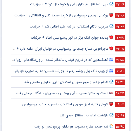
مربی استقلال هواداران آبی را خوشحال کرد !! + جزئیات
۲۲:۳۶
رونمایی رسمی پرسپولیس از خرید جدید نقل و انتقالاتی + جزئیات
۲۲:۲۸
سرمربی ناکام استقلالی در تیم ملی آفتابی شد + جزئیات
۲۲:۲۳
پدیده جوان لیگ برتر در تور پرسپولیس افتاد + جزئیات
۲۲:۱۹
ماجراجویی ستاره جنجالی پرسپولیس در فوتبال ایران ادامه دارد + جزئیات
۲۲:۱۵
آهنگ‌هایی که در تاریخ فوتبال ماندگار شدند؛ از ورزشگاه‌های اروپا تا جام جهانی
۱۹:۵۸
از چوب تاک برای چشم زخم تا جوراب شانس؛ عقاید عجیب فوتبالیست‌ها!
۱۹:۵۱
اقدام جدی و مهم مدیران استقلال ؛ این خارجی ماندنی شد
۱۸:۳۴
دست رد ستاره محبوب آبی پوشان به مدیران باشگاه ؛ جدایی قطعی است !
۱۸:۲۷
شوخی کنایه آمیز سرمربی استقلالی به خرید جدید پرسپولیس
۱۸:۲۲
بازگشت آدان به استقلال جدی شد
۱۵:۴۹
تیم جدید ستاره محبوب هواداران پرسپولیس لو رفت
۱۵:۴۵