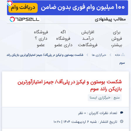
مطالب پیشنهادی
برای
افزایش
اگه
فروشگاه
فروش
درآمـد
فروشگاه
داری ؟
بیشتر،
فروشگاهت
داری عضو
عضو
همین
رو تضمین
فروشندگان
شو تا 3
خانه
خبرگزاری ها
شکست بوستون و لیکرز در پلی‌آف/ جیمز امتیازآورترین بازیکن راند
حالا
کن
دیجی پی
میلیارد
سوم
اقدام
شو ،
وام بگیر
کن (
فروش رو
ثبت
بالا ببر
شکست بوستون و لیکرز در پلی‌آف/ جیمز امتیازآورترین
نام
بازیکن راند سوم
کن )
منبع : خبرگزاری ایسنا
تعداد نظرات کاربران :
۰ نظر
تاریخ انتشار : شنبه ۶ اردیبهشت ۱۴۰۴ | ۱۰:۲۰