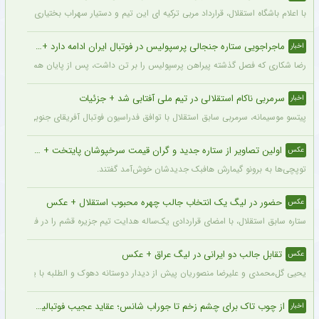
با اعلام باشگاه استقلال، قرارداد مربی ترکیه ای این تیم و دستیار سهراب بختیاری زاده تمد
ماجراجویی ستاره جنجالی پرسپولیس در فوتبال ایران ادامه دارد + جزئیات
اخبار
رضا شکاری که فصل گذشته پیراهن پرسپولیس را بر تن داشت، پس از پایان همکاری با این
سرمربی ناکام استقلالی در تیم ملی آفتابی شد + جزئیات
اخبار
پیتسو موسیمانه، سرمربی سابق استقلال با توافق فدراسیون فوتبال آفریقای جنوبی به‌عنو
اولین تصاویر از ستاره جدید و گران قیمت سرخپوشان پایتخت + عکس
عکس
توپچی‌ها به برونو گیمارش هافبک جدیدشان خوش‌آمد گفتند.
حضور در لیگ یک انتخاب جالب چهره محبوب استقلال + عکس
عکس
ستاره سابق استقلال، با امضای قراردادی یک‌ساله هدایت تیم جزیره قشم را در فصل جدید 
تقابل جالب دو ایرانی در لیگ عراق + عکس
عکس
یحیی گل‌محمدی و علیرضا منصوریان پیش از دیدار دوستانه دهوک و الطلبه با یکدیگر دیدار
از چوب تاک برای چشم زخم تا جوراب شانس؛ عقاید عجیب فوتبالیست‌ها!
اخبار