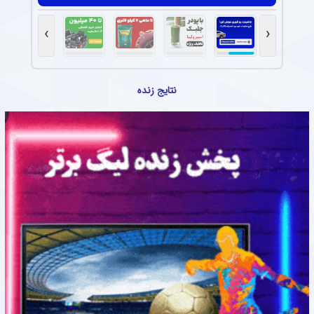
›
‹
نتایج زنده