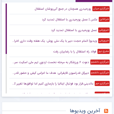
پورحیدری همچنان در جمع آبی‌پوشان استقلال
خبرگزاری میزان
عکس | عسل پورحیدری با استقلال تمدید کرد
خبرانلاین
عسل پورحیدری با استقلال تمدید کرد
خبرورزشی
ویدیو| اتمام حجت دبیر با یک ملی پوش: یک هفته وقت داری اخراج نشوی!
خبرورزشی
فولاد راه استقلال را با رضاییان رفت
مشرق نیوز
دعوت ۶ ورزشکار به مرحله نخست اردوی تیم ملی اسکیت سرعت
خبرگزاری دانشجو
دبیرکل فدراسیون قایقرانی: هدف ما اعزامی کیفی و حضور قدرتمند در بازی‌های آسیایی است
خبرگزاری دانشجو
مالدینی:قرار بود فوتبال ایتالیا را بازسازی کنیم اما توافق‌ها تغییر کرد
خبرگزاری مهر
درستکار: بنای ما بر اخراج نایب قهرمان جهان نیست/ او کارت زرد گرفته است
خبرگزاری مهر
واکنش علیرضا دبیر به اخراج یک کشتی‌گیر به خاطر اضافه وزن
خبرگزاری مهر
آخرین ویدیوها