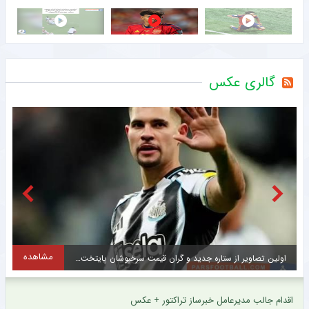
گالری عکس
مشاهده
اولین تصاویر از ستاره جدید و گران قیمت سرخپوشان پایتخت + عکس
ح
اقدام جالب مدیرعامل خبرساز تراکتور + عکس