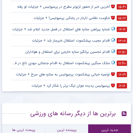
آخرین خبر از حضور لژیونر مطرح در پرسپولیس + جزئیات لو رفته
۱۵:۴۱
حکومت نظامی تارتار در رختکن پرسپولیس! + جزئیات
۱۵:۲۲
شماره پیراهن ستاره های استقلال در فصل جدید اعلام شد + جزئیات
۱۳:۱۹
اقدام عجیب پیشکسوت استقلال خبرساز شد + جزئیات
۱۳:۰۸
اقدام تحسین برانگیز ستاره خارجی برای استقلال و هواداران
۱۲:۵۱
متلک سنگین پیشکسوت استقلال به اقدام جنجالی مهدی تاج در فدراسیون فوتبال
۱۲:۴۰
توصیه حیاتی پیشکسوت پرسپولیس به ستاره های سرخ + جزئیات
۱۲:۲۹
پرسپولیس پدیده جوان لیگ برتر را شکار کرد + جزئیات
۱۲:۱۶
برترین ها از دیگر رسانه های ورزشی
جدید ترین
پربیننده ترین
پربحث ترین ها