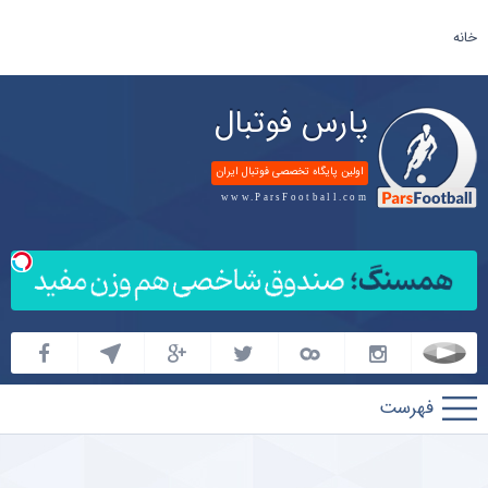
خانه
پارس فوتبال
اولین پایگاه تخصصی فوتبال ایران
www.ParsFootball.com
پارس
فوتبال