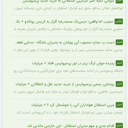
شوخی کنایه آمیز سرمربی استقلالی به خرید جدید پرسپولیس
اخبار
ابوالفضل جلالی مدافع سابق تیم فوتبال استقلال در ابتدای بازی دوستانه امروز با آلومینی
عجیب اما واقعی؛ دیس‌بک محمدرضا گلزار به کریس رونالدو + عکس
عکس
استوری محمدرضا گلزار از خودروهای پارکینگ خانه‌اش با واکنش کاربران همراه شده و برخی 
دست رد ستاره محبوب آبی پوشان به مدیران باشگاه ؛ جدایی قطعی است !
اخبار
رودری، ستاره منچسترسیتی، پس از رد پیشنهاد نهایی قرارداد از سوی این غول لیگ برتری،
پدیده جوان لیگ برتر در تور پرسپولیس افتاد + جزئیات
اخبار
باشگاه پرسپولیس در ادامه سیاست‌های خود برای جوان‌گرایی و سرمایه‌گذاری روی استعدادهای آینده فوتبال ایران، ک
رونمایی رسمی پرسپولیس از خرید جدید نقل و انتقالاتی + جزئیات
اخبار
امیرحسین طاهری، مدافع جوان فوتبال ایران و ستاره تیم فوتبال نیروی زمینی، با قرارداد
مربی استقلال هواداران آبی را خوشحال کرد !! + جزئیات
اخبار
اوزجان بیزاتی مربی تیم فوتبال استقلال قرارداد خود را با آبی‌پوشان تمدید کرد.
اقدام جدی و مهم مدیران استقلال ؛ این خارجی ماندنی شد
اخبار