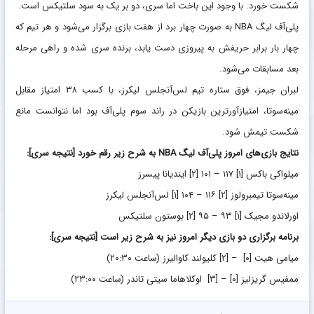
شکست خورد. با وجود این باخت اما سری، دو بر یک به سود سلتیکس است.
پلی‌آف لیگ NBA به صورت چهار برد از هفت بازی برگزار می‌شود و هر تیم که
چهار بار برابر حریفش به پیروزی دست یابد، برنده سری شده و راهی مرحله
بعد مسابقات می‌شود.
لبران جیمز، فوق ستاره تیم لس‌آنجلس لیکرز، با کسب ۳۸ امتیاز مقابل
مینه‌سوتا، امتیازآورترین بازیکن در راند سوم پلی‌آف بود اما نتوانست مانع
شکست تیمش شود.
نتایج بازی‌های امروز پلی‌آف لیگ NBA به شرح زیر رقم خورد
[نتیجه سری]
:
میلواکی باکس
[۱]
۱۱۷ – ۱۰۱
[۲]
ایندیانا پیسرز
مینه‌سوتا تیمبرولوز
[۲]
۱۱۶ – ۱۰۴
[۱]
لس‌آنجلس لیکرز
اورلاندو مجیک
[۱]
۹۳ – ۹۵
[۲]
بوستون سلتیکس
برنامه برگزاری دو بازی دیگر امروز نیز به شرح زیر است
[نتیجه سری]
:
میامی هیت
[۰]
–
[۲]
کلیولند کاوالیرز (ساعت ۲۰:۳۰)
ممفیس گریزلیز
[۰]
–
[۳]
اوکلاهاما سیتی تاندر (ساعت ۲۳:۰۰)