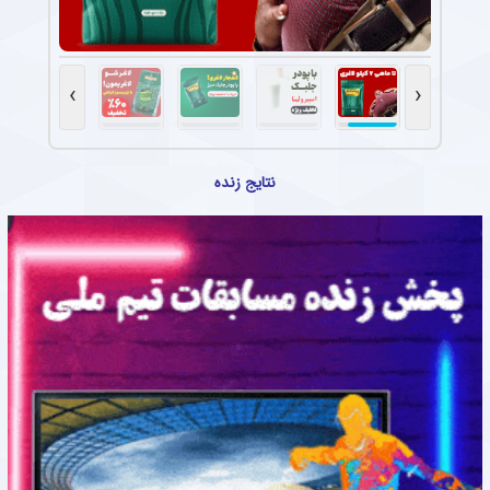
›
‹
نتایج زنده