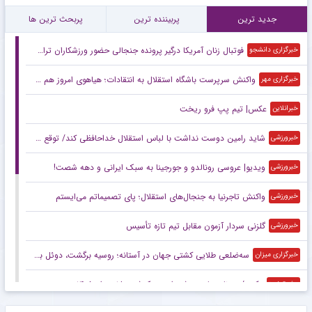
جدید ترین
پربیننده ترین
پربحث ترین ها
فوتبال زنان آمریکا درگیر پرونده جنجالی حضور ورزشکاران تراجنسیتی
خبرگزاری دانشجو
واکنش سرپرست باشگاه استقلال به انتقادات؛ هیاهوی امروز هم می‌گذرد!
خبرگزاری مهر
عکس| تیم پپ فرو ریخت
خبرانلاین
شاید رامین دوست نداشت با لباس استقلال خداحافظی کند/ توقع چندانی از این استقلال نداریم/ این پنجره بسته حاصل شوک‌های مدیریتی است
خبرورزشی
ویدیو| عروسی رونالدو و جورجینا به سبک ایرانی و دهه شصت!
خبرورزشی
واکنش تاجرنیا به جنجال‌های استقلال؛ پای تصمیماتم می‌ایستم
خبرورزشی
گلزنی سردار آزمون مقابل تیم تازه تأسیس
خبرورزشی
سه‌ضلعی طلایی کشتی جهان در آستانه؛ روسیه برگشت، دوئل بزرگ ایران و آمریکا
خبرگزاری میزان
عکس/ روزنامه‌های ورزشی امروز یک‌شنبه ۱۸ مرداد ۱۴۰۵
مشرق نیوز