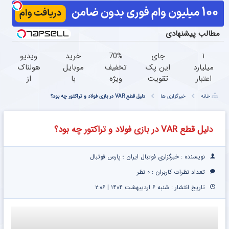
مطالب پیشنهادی
۱
جای
70%
خرید
ویدیو
میلیارد
این پک
تخفیف
موبایل
هولناک
اعتبار
تقویت
ویژه
با
از
خرید
موی
جین
اسنپ
جوان
خانه
خبرگزاری ها
دلیل قطع VAR در بازی فولاد و تراکتور چه بود؟
طلا |
جلبک
وست
پی |
کارتن
بدون
توی
+
در ۴
خوابی
ضامن
حمومت
خرید
قسط
که
دلیل قطع VAR در بازی فولاد و تراکتور چه بود؟
و چک
خالیه!45%تخفیف
در4
بدون
میلیاردر
قسطه
سود و
شد.
کارمزد!
آموزش
نویسنده : خبرگزاری فوتبال ایران ؛ پارس فوتبال
رایگان
تعداد نظرات کاربران :
۰ نظر
تاریخ انتشار : شنبه ۶ اردیبهشت ۱۴۰۴ | ۲:۰۶