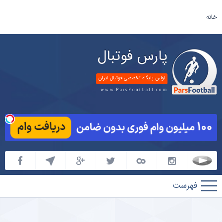
خانه
پارس فوتبال
اولین پایگاه تخصصی فوتبال ایران
www.ParsFootball.com
پارس
فوتبال