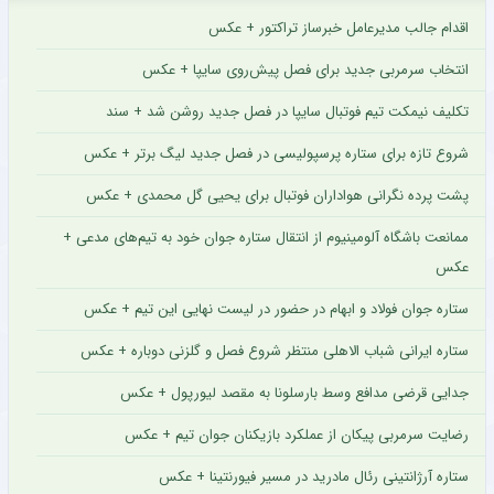
اقدام جالب مدیرعامل خبرساز تراکتور + عکس
انتخاب سرمربی جدید برای فصل پیش‌روی سایپا + عکس
تکلیف نیمکت تیم فوتبال سایپا در فصل جدید روشن شد + سند
شروع تازه برای ستاره پرسپولیسی در فصل جدید لیگ برتر + عکس
پشت پرده نگرانی هواداران فوتبال برای یحیی گل محمدی + عکس
ممانعت باشگاه آلومینیوم از انتقال ستاره جوان خود به تیم‌های مدعی +
عکس
ستاره جوان فولاد و ابهام در حضور در لیست نهایی این تیم + عکس
ستاره ایرانی شباب الاهلی منتظر شروع فصل و گلزنی دوباره + عکس
جدایی قرضی مدافع وسط بارسلونا به مقصد لیورپول + عکس
رضایت سرمربی پیکان از عملکرد بازیکنان جوان تیم + عکس
ستاره آرژانتینی رئال مادرید در مسیر فیورنتینا + عکس