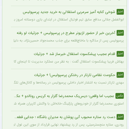
شوخی کنایه آمیز سرمربی استقلالی به خرید جدید پرسپولیس
اخبار
ابوالفضل جلالی مدافع سابق تیم فوتبال استقلال در ابتدای بازی دوستانه امروز با آلومینی
آخرین خبر از حضور لژیونر مطرح در پرسپولیس + جزئیات لو رفته
اخبار
پرسپولیس پس از مذاکره با ماخاچ‌قلعه برای جذب محمدجواد حسین‌نژاد، به دلیل رقم رضای
اقدام عجیب پیشکسوت استقلال خبرساز شد + جزئیات
اخبار
بهتاش فریبا پیشکسوت استقلال گفت : به نظر من عملکرد مدیریت تا اینجای کار قابل قبول 
حکومت نظامی تارتار در رختکن پرسپولیس! + جزئیات
اخبار
مهدی تارتار نسبت به انتشار اخبار داخلی پرسپولیس در رسانه‌ها و کانال‌های تلگرامی عصبا
عجیب اما واقعی؛ دیس‌بک محمدرضا گلزار به کریس رونالدو + عکس
عکس
استوری محمدرضا گلزار از خودروهای پارکینگ خانه‌اش با واکنش کاربران همراه شده و برخی 
دست رد ستاره محبوب آبی پوشان به مدیران باشگاه ؛ جدایی قطعی است !
اخبار
رودری، ستاره منچسترسیتی، پس از رد پیشنهاد نهایی قرارداد از سوی این غول لیگ برتری،