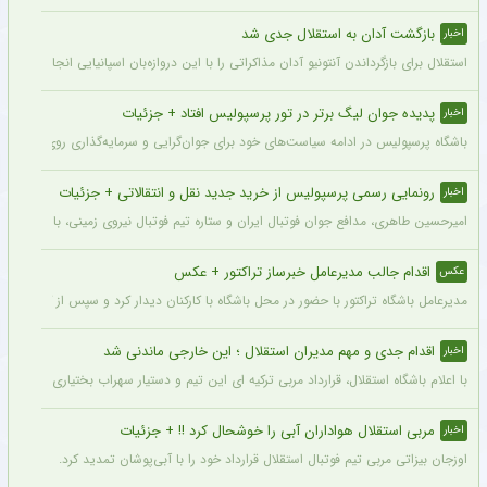
بازگشت آدان به استقلال جدی شد
اخبار
استقلال برای بازگرداندن آنتونیو آدان مذاکراتی را با این دروازه‌بان اسپانیایی انجام داده و قرار است مذاکرات اوایل هفته نهایی شود. آدان
پدیده جوان لیگ برتر در تور پرسپولیس افتاد + جزئیات
اخبار
باشگاه پرسپولیس در ادامه سیاست‌های خود برای جوان‌گرایی و سرمایه‌گذاری روی استعدادهای آینده فوتبال ایران، ک
رونمایی رسمی پرسپولیس از خرید جدید نقل و انتقالاتی + جزئیات
اخبار
امیرحسین طاهری، مدافع جوان فوتبال ایران و ستاره تیم فوتبال نیروی زمینی، با قرارداد
اقدام جالب مدیرعامل خبرساز تراکتور + عکس
عکس
مدیرعامل باشگاه تراکتور با حضور در محل باشگاه با کارکنان دیدار کرد و سپس از کمپ تمری
اقدام جدی و مهم مدیران استقلال ؛ این خارجی ماندنی شد
اخبار
با اعلام باشگاه استقلال، قرارداد مربی ترکیه ای این تیم و دستیار سهراب بختیاری زاده تمد
مربی استقلال هواداران آبی را خوشحال کرد !! + جزئیات
اخبار
اوزجان بیزاتی مربی تیم فوتبال استقلال قرارداد خود را با آبی‌پوشان تمدید کرد.