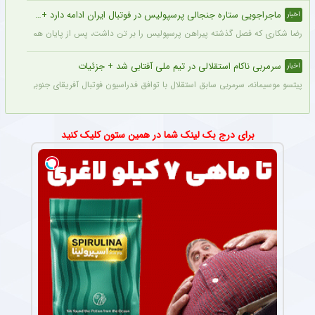
ماجراجویی ستاره جنجالی پرسپولیس در فوتبال ایران ادامه دارد + جزئیات
اخبار
رضا شکاری که فصل گذشته پیراهن پرسپولیس را بر تن داشت، پس از پایان همکاری با این
سرمربی ناکام استقلالی در تیم ملی آفتابی شد + جزئیات
اخبار
پیتسو موسیمانه، سرمربی سابق استقلال با توافق فدراسیون فوتبال آفریقای جنوبی به‌عنو
برای درج بک لینک شما در همین ستون کلیک کنید