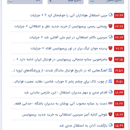
گالری عکس
گالری فیلم
دکه
مربی استقلال هواداران آبی را خوشحال کرد !! + جزئیات
۲۲:۳۶
رونمایی رسمی پرسپولیس از خرید جدید نقل و انتقالاتی + جزئیات
۲۲:۲۸
سرمربی ناکام استقلالی در تیم ملی آفتابی شد + جزئیات
۲۲:۲۳
پدیده جوان لیگ برتر در تور پرسپولیس افتاد + جزئیات
۲۲:۱۹
ماجراجویی ستاره جنجالی پرسپولیس در فوتبال ایران ادامه دارد + جزئیات
۲۲:۱۵
آهنگ‌هایی که در تاریخ فوتبال ماندگار شدند؛ از ورزشگاه‌های اروپا تا جام جهانی
۱۹:۵۸
از چوب تاک برای چشم زخم تا جوراب شانس؛ عقاید عجیب فوتبالیست‌ها!
۱۹:۵۱
اقدام جدی و مهم مدیران استقلال ؛ این خارجی ماندنی شد
۱۸:۳۴
دست رد ستاره محبوب آبی پوشان به مدیران باشگاه ؛ جدایی قطعی است !
۱۸:۲۷
شوخی کنایه آمیز سرمربی استقلالی به خرید جدید پرسپولیس
۱۸:۲۲
بازگشت آدان به استقلال جدی شد
۱۵:۴۹