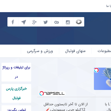
 ما
طبوعات
منهای فوتبال
ورزش و سرگرمی
برای تبلیغات و رپرتاژ
در
خبرگزاری پارس
فوتبال
فروش ویژه اینترنت LTE با
از الان تا آخر تابستون حداقل
ال
12کیلو چربی میسوزونی
تماس بگیرید: