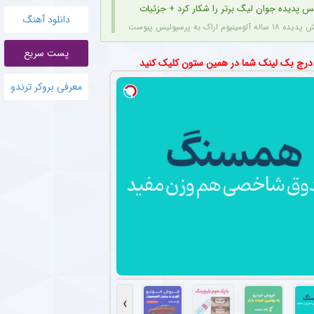
س پدیده جوان لیگ برتر را شکار کرد + جزئیات
دانلود آهنگ
قرارداد اژدهاکش با پرسپولیس به مدت ۴ سال است.
پست سریع
تان محبوب استقلال بازی نکرد؟
 درج بک لینک شما در همین ستون کلیک کنید
وجود اینکه مشکلی از بابت مصدومیت ندارد، اما با نظر سرمربی استقلال در بازی دوستانه اخی
معرفی بروکر ترندو
 پرسپولیس با باشگاه‌های لیگ یکی + جزئیات
 باشگاه لیگ یکی برای خرید امتیاز و تشکیل تیم «ب» آغاز کرده‌اند.
اهن ستاره های استقلال در فصل جدید اعلام شد + جزئیات
 رسانه رسمی استقلالی‌ها منتشر کرده، می‌توان شماره بازیکنان این تیم را در یک فهرست جمع
ان لیگ برتر در دوراهی جذاب ؛ سپاهان یا نساجی ؟
مینیوم اراک مورد توجه دو باشگاه سپاهان و نساجی قرار دارد.
ه برای ستاره پرسپولیسی در فصل جدید لیگ برتر + عکس
وینگر فصل گذشته ذوب آهن، با عقد قراردادی یک ساله به تیم فجر شهیدسپاسی پیوست.
›