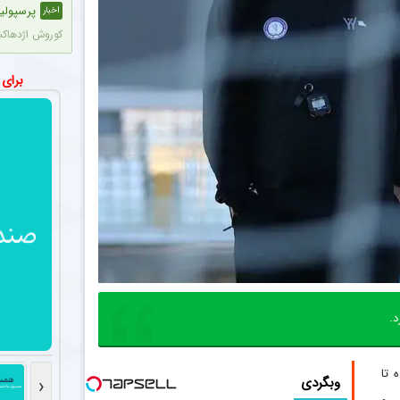
پرسپولی
اخبار
کوروش اژدهاکش پدیده ۱۸ ساله آلومینیوم اراک به پرسپولیس پیوست. مدت 
چرا کاپی
اخبار
برای
روزبه چشمی با 
مذاکرات
اخبار
مدیران پرسپولیس مذاکراتی را با حدود ۵
شماره پیر
اخبار
طبق تصاویری که
ستاره جو
اخبار
مدافع جوان آلو
د.
شروع تاز
عکس
احسان پهلوان 
 تا
وبگردی
‹