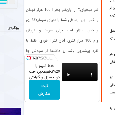
ی و
رقابت س
اخبار
بازیکنان خط می
 از
تتر میخوای؟ از آبان‌تتر بخر | 100 هزار تومان
هم جایزه بگیر
رده
تلاش پر
والکس: پل ارتباطی شما با دنیای سرمایه‌گذاری
اخبار
دیجیتال
پرسپولیس همچن
وبگردی
والکس: بازار امن برای خرید و فروش
فصل
دارایی‌های دیجیتال
اعلام تیم 
 که
اخبار
وام 100 هزار تتری آبان تتر | فوری، فقط با
مرتضی پورعلی‌گ
احراز هویت
نقره بیشترین رشد رو داشته! از سودش جا
 در
نمون
متلک سنگین
اخبار
نان
علی چینی پیشکس
فقط امروز با
29%تخفیف،پرداخت
درب منزل و گارانتی
نیز
تعویض چراغ 40
اقی
ثبت
وات بخر
کسب
سفارش
 به