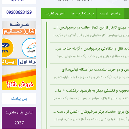
09203623129
بر اساس توصیه
پربحث ترین ها
آخرین نظرات
مهدی تارتار از این اتفاق جالب در پرسپولیس + عکس
انی پرسپولیس، کار دشواری برای قرار گرفتن در ترکیب ثابت این تیم خواهند داشت.
د نقل و انتقالاتی پرسپولیس ؛ گزینه جذاب سرخپوش می شود؟
یس به توافق نهایی برای جذب یک ستاره جوان رسید.
س و دو خرید بلندمدت در آستانه نهایی‌سازی
ید جدید (یک مدافع و یک مهاجم) را با قراردادهای بلندمدت نهایی کرده و امروز قرارداد آنها
حبوب و تکنیکی دیگر به بارسلونا برنگشت + عکس
پنل پیامک
مدافع پرتغالی الهلال، سرانجام پس از حدود یک ماه دوری، به باشگاه عربستانی بازگشت.
خ برای استعداد برتر سرخپوشان ؛ فصل از دست رفت ؟ + عکس
لباس رئال مادرید
ن آرسنال تنها چند روز مانده به آغاز فصل جدید فوتبال انگلیس، دچار مصدومیتی بسیار تلخ و
2027