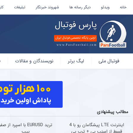
خانه
ویدئو
دیگر رسانه ها
شهروند خبرنگار
تبلیغات
کار
پارس فوتبال
اولین پایگاه تخصصی فوتبال ایران
www.ParsFootball.com
پارس
فوتبال ملی
لیگ برتر
نویسندگان و مقالات
ف
فوتبال
مطالب پیشنهادی
اینترنت LTE پیشگامان رو با 4
ترید EURUSD با اسپرد از صفر
قسط از اسنپ پی + ترب پی
پیپ