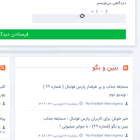
دیدگاهی می‌نویسم.
=
1
−
7
ببین و بگو
مسابقه جذاب و پر طرفدار پارس فوتبال ( شماره ۹۹ )
کلی
؛ ویدیو دوم
پور
ParsFootball NewsAgency
پنجشنبه ۱۸ فروردین ۱۴۰۱ | ۱۳:۲۶
a
خبر خوش برای کاربران پارس فوتبال ؛ مسابقه جذاب
پیام
ببین و بگو (شماره ۹۹) ؛ با جوایز میلیونی !
پ
۴۰۵ | ۱۰:۰۹
ParsFootball NewsAgency
پنجشنبه ۱۸ فروردین ۱۴۰۱ | ۱۲:۵۸