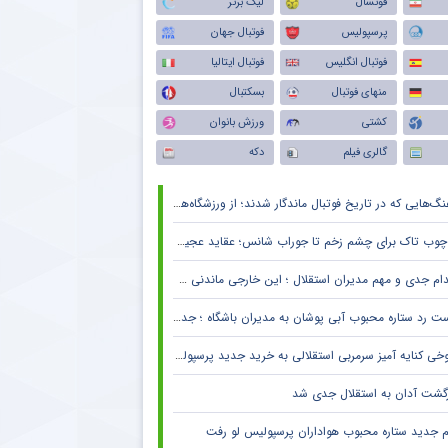
فوتسال
لیگ برتر
پرسپولیس
فوتبال جهان
فوتبال انگلیس
فوتبال ایتالیا
منهای فوتبال
بسکتبال
کشتی
ورزش بانوان
گالری فیلم
دکه
گ‌هایی که در تاریخ فوتبال ماندگار شدند؛ از ورزشگاه‌های اروپا تا جام جهانی
چوب تاک برای چشم زخم تا جوراب شانس؛ عقاید عجیب فوتبالیست‌ها!
دام جدی و مهم مدیران استقلال ؛ این خارجی ماندنی شد
 رد ستاره محبوب آبی پوشان به مدیران باشگاه ؛ جدایی قطعی است !
خی کنایه آمیز سرمربی استقلالی به خرید جدید پرسپولیس
زگشت آدان به استقلال جدی شد
م جدید ستاره محبوب هواداران پرسپولیس لو رفت