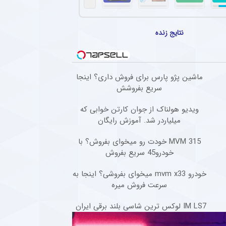
خت هافبک‌های پرسپولیس برای ترکیب ثابت
انی پرسپولیس، کار دشواری برای قرار گرفتن در ترکیب ثابت این تیم خواهند داشت.
نتایج زنده
سپولیس برای جذب ستاره محبوب نساجی
ان برای جذب دانیال ایری از نساجی تلاش می‌کند، اما مخالفت نساجی باعث کاهش شانس 
جدید ستاره محبوب هواداران تیم فوتبال پرسپولیس طی ۴۸ ساعت آینده
ماشین پژو پارس برای فروش داری؟ اینجا
سریع بفروشش
نجی مدافع سابق تیم فوتبال پرسپولیس تصمیم خود را برای ادامه فوتبال در خارج از کشور گر
ویدیو هولناک از جوان کارتن خوابی که
 پیشکسوت استقلال به اقدام جنجالی مهدی تاج در فدراسیون فوتبال
میلیاردر شد. آموزش رایگان
وت استقلال گفت : قهرمانی حق مسلم استقلال بود و فدراسیون باید آن را اعلام می‌کرد. هر جا
MVM 315 خودت رو میخوای بفروش؟ با
خودرو45 سریع بفروش
خودرو mvm x33 میخوای بفروشی؟ اینجا به
سرعت فروش میره
IM LS7 لوکس ترین شاسی بلند برقی ایران