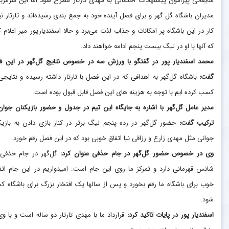
شایعاتی پیرامون پیشنهادات احتمالی به مهدی تارتار مطرح شود اما این سرمرب
مدیران باشگاه گل گهر و برای فصل آینده خود به جمع بندی رسیده‌اند و تارتار نیز
کار در این باشگاه پر امکانات و جذاب لذت می‌برد و حالا اسفندیارپور میر اعلام ک
که آنها با او در لیگ بیست پنجم ادامه خواهند داد.
محمد اسفندیار پور در گفتگو با ورزش سه در خصوص نتایج گل‌گهر در این 
گفت:
باشگاه گل‌گهر به اهدافی که در این فصل با تارتار داشته رسیده و نتایجی
کسب کرده ایم با توجه به هزینه های این فصل قابل قبول بوده است.
مدیر عامل گل‌گهر با اشاره به جایگاه این تیم در جدول و حضور بازیکنان جوان
ترکیب گفت:
حضور گل‌گهر در رده پنجم لیگ برتر در کنار بازی دادن به بازیک
جوانی مثل مهدی زارع و رزاقی نیا اتفاق خوبی بود که در این فصل رقم خورد.
وی در خصوص حضور گل‌گهر در جام حذفی عنوان کرد:
گل‌گهر در جام حذفی 
شانس قهرمانی دارد و‌ تمرکز ما روی این جام است. امیدواریم در این جام اتف
خوب برای باشگاه ما رقم بخورد و پس از سالها یک افتخار بزرگ برای باشگاه 
شود.
اسفندیار پور در پایات تاکید کرد:
قرارداد ما با مهدی تارتار دو ساله است و با وی