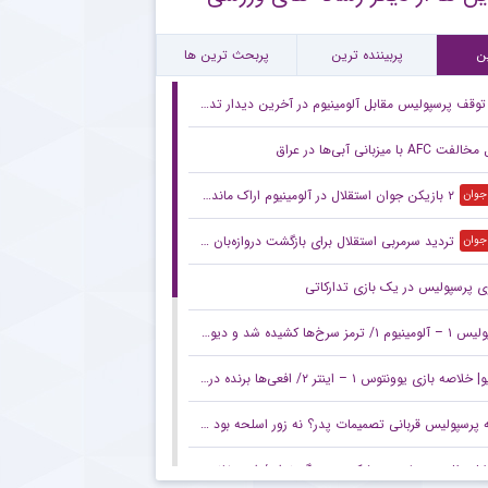
بت دروازه‌بان محبوب تراکتور با علیرضا بیرانوند
ن
پربیننده ترین
پربحث ترین ها
توقف پرسپولیس مقابل آلومینیوم در آخرین دیدار تدارکاتی پیش فصل
 AFC با میزبانی آبی‌ها در عراق
۲ بازیکن جوان استقلال در آلومینیوم اراک ماندنی شدند
 جوان
تردید سرمربی استقلال برای بازگشت دروازه‌بان اسپانیایی
 جوان
 پرسپولیس در یک بازی تدارکاتی
ز سرخ‌ها کشیده شد و دیوار تارتار سرانجام شکست
 بازی یوونتوس ۱ – اینتر ۲/ افعی‌ها برنده دربی ایتالیا در استرالیا
سپولیس قربانی تصمیمات پدر؟ نه زور اسلحه بود و نه اجبار، امضایی که زدید را گردن بگیرید!
ثل پرسپولیس پیشکسوت بزرگ ندارد/ این خانم و آقا تا وقتی باشند روز خوش نمی‌بینیم/ بیا با من مناظره کن نه مجری!