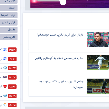
فوتبال ملی
استقلال
فوتبال اسپانیا
فوتبال آلمان
والیبال
تارتار: برای کریم باقری خیلی خوشحالم!
گالری عکس
آهن
۱۹:۵۸
هدیه کریسمسی تارتار به گوستاوو واگنین
از 
۱۹:۵۱
اق
۱۸:۳۴
دست
۱۸:۲۷
چشم اخباری به تبریز، نگاه بیرانوند به
شو
۱۸:۲۲
سیرجان!
با
۱۵:۴۹
تی
۱۵:۴۵