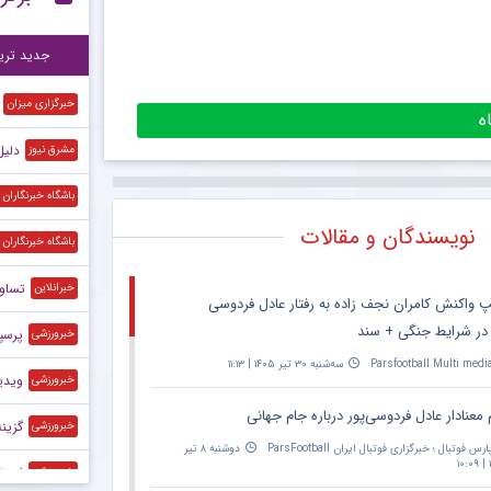
رقا
۱۱:۵۵
جدید تری
خبرگزاری میزان
دلیل مخالفت
مشرق نیوز
باشگاه خبرنگاران
نویسندگان و مقالات
باشگاه خبرنگاران
تساوی
خبرانلاین
پ واکنش کامران نجف زاده به رفتار عادل فردوسی
 در شرایط جنگی + سند
پرسپولیس ۱ – آلومینیوم ۱/ ترم
خبرورزشی
Parsfootball Multi medi
سه‌شنبه ۳۰ تیر ۱۴۰۵ | ۱۱:۱۳
ویدیو| خلاصه
خبرورزشی
 معنادار عادل فردوسی‌پور درباره جام جهانی
گزینه پر
خبرورزشی
ارس فوتبال ؛ خبرگزاری فوتبال ایران ParsFootball
دوشنبه ۸ تیر
۱
استقلال م
خبرورزشی