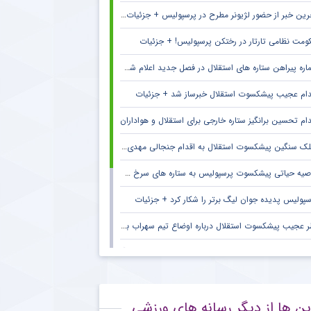
ین خبر از حضور لژیونر مطرح در پرسپولیس + جزئیات لو رفته
ومت نظامی تارتار در رختکن پرسپولیس! + جزئیات
ره پیراهن ستاره های استقلال در فصل جدید اعلام شد + جزئیات
دام عجیب پیشکسوت استقلال خبرساز شد + جزئیات
دام تحسین برانگیز ستاره خارجی برای استقلال و هواداران
ک سنگین پیشکسوت استقلال به اقدام جنجالی مهدی تاج در فدراسیون فوتبال
صیه حیاتی پیشکسوت پرسپولیس به ستاره های سرخ + جزئیات
سپولیس پدیده جوان لیگ برتر را شکار کرد + جزئیات
 عجیب پیشکسوت استقلال درباره اوضاع تیم سهراب بختیاری زاده + جزئیات
نش بهتاش فریبا درباره باز نشدن پنجره نقل‌وانتقالات استقلال
قال ستاره محبوب هواداران مس رفسنجان به فجر سپاسی شیراز
ین ها از دیگر رسانه های ورزشی
یتان سابق ذوب‌آهن در آستانه پیوستن به فجرسپاسی شیراز