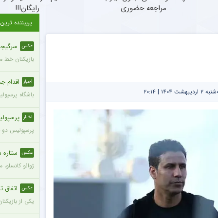
مراجعه حضوری
رایگان!!!
پربیننده ترین
سرگیجه 
عکس
بازیکنان خط می
اقدام جدی
اخبار
۱۴۰۴ | ۲۰:۱۴
باشگاه پرسپول
پرسپولی
اخبار
پرسپولیس دو خر
ستاره م
عکس
ژوائو کانسلو، 
اتفاق تل
عکس
یکی از بازیکنا