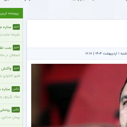
پربیننده ترین
ستاره ج
اخبار
علیرضا عنایت‌ز
بمب نقل 
اخبار
۱۴۰ | ۱۲:۱۸
استقلال در حال
واکنش ج
اخبار
فابیو کاناوارو
ستاره محب
عکس
میلاد زکی‌پور 
رونمای
عکس
پیمان حدادی، 