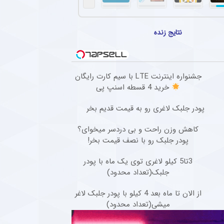
تهاجمی پرسپولیس در پیش‌فصل لیگ برتر
سپولیس در مسابقات پیش فصل شکستی نداشته و توانسته گل های زیادی را به ثمر برساند.
نتایج زنده
گابنی از لیست بازیکنان استقلال به خاطر محدودیت نقل‌وانتقالاتی
افبک گابنی فصل گذشته تیم فوتبال استقلال به دلیل بسته ماندن پنجره نقل‌وانتقالاتی به ای
ادرفنی پرسپولیس بدون حضور مربی جدید
جشنواره اینترنت LTE با سیم کارت رایگان
خرید 4 قسطه اسنپ پی
که تیم فوتبال پرسپولیس در حالی وارد مسابقات لیگ برتر خواهد شد که مربی جدیدی به کادر
پودر جلبک لاغری رو به قیمت قدیم بخر
صل گذشته آریو اسلامشهر به چادرملو ملحق شد + عکس
۲ ساله سابق آریو اسلامشهر، را با قراردادی سه ساله جذب کرد.
کاهش وزن راحت و بی دردسر میخوای؟
پودر جلبک رو با نصف قیمت بخر!
3تا5 کیلو لاغری توی یک ماه با پودر
جلبک(تعداد محدود)
از الان تا ماه بعد 4 کیلو با پودر جلبک لاغر
میشی(تعداد محدود)