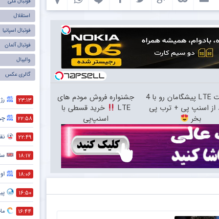
فوتبال ملی
استقلال
فوتبال اسپانیا
فوتبال آلمان
والیبال
گالری عکس
اینترنت LTE پیشگامان رو با 4
جشنواره فروش مودم های
رژی
۲۳:۱۳
از اسنپ پی + ترب پی
LTE
خرید قسطی با
بخر
اسنپ‌پی
چر
۲۲:۵۸
نقش
۲۲:۴۹
ست
۱۸:۱۷
اول
۱۸:۰۶
پیش
۱۶:۵۰
ماج
۱۶:۴۴