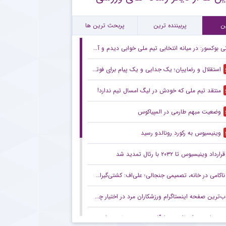
ام مهم پیشکسوت پرسپولیس برای هواداران سرخ + جزئیات
ن
پربیننده ترین
پربحث ترین ها
 بوکسور: در میانه انتخابی تیم ملی خوابی دیدم و آمدم طلبه شدم!
استقلال و رضاییان؛ یک جدایی و یک پیام برای فوتبال ایران
منتقد تیم ملی که خودش در لیگ امسال تیم ندارد!
وضعیت مبهم طارمی در المپیاکوس
وینیسیوس به رکورد رونالدو رسید
قرارداد وینیسیوس تا ۲۰۳۲ با رئال‌ تمدید شد
ناکامی در خانه، تصمیمی جنجالی؛ علی‌اف: کشتی‌گیران با اضافه‌وزن از تیم ملی اخراج می‌شوند!
ترین صفحه اینستاگرام ورزشکاران مرد در اختیار چه کسی است؟
رستمیان: هدفم تثبیت جایگاهم در جمع برترین‌های جهان است/ برای درخشش در هر دو ماده آماده می‌شوم