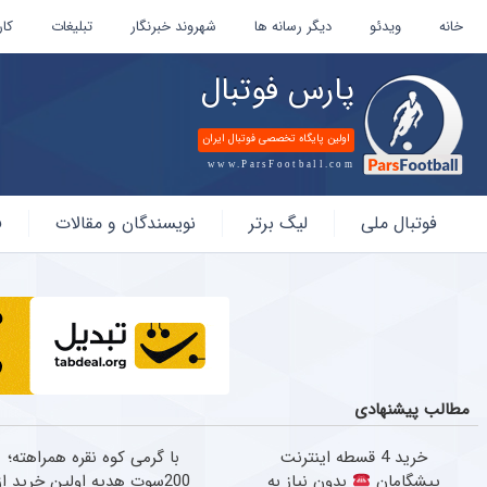
خانه
ویدئو
دیگر رسانه ها
شهروند خبرنگار
تبلیغات
کار
پارس فوتبال
اولین پایگاه تخصصی فوتبال ایران
www.ParsFootball.com
پارس
فوتبال ملی
لیگ برتر
نویسندگان و مقالات
ف
فوتبال
مطالب پیشنهادی
خرید 4 قسطه اینترنت
با گرمی کوه نقره همراهته؛
پیشگامان
بدون نیاز به
200سوت هدیه اولین خرید از