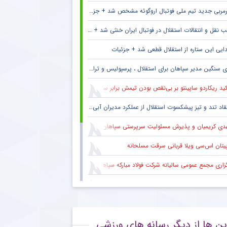
مربی جدید تیم ملی فوتبال اروگوئه مشخص شد + جزئیات
 نقل و انتقالات استقلال در فوتبال ایران خنثی شد + جزئیات
ایی این ستاره از استقلال قطعی شد + جزئیات
 سنگین مدیر سپاهان برای استقلال ، پرسپولیس و تراکتور + جزئیات
ید ریکاردو ساپینتو بر بی‌نقص بودن تیمش برابر سالزبورگ
قاد تند و تیز پیشکسوت استقلال از عملکرد مدیران آبی + جزئیات
دی کریمیان و پذیرش مسئولیت سرپرستی سپاهان
پیتان اس‌سی ویلا قربانی سرقت مسلحانه
گزاری مجمع عمومی سالیانه شرکت فولاد مبارکه سپاهان
کاری ایمان عالمی با ساکت الهامی در تیم پیکان
 ستاره گابنی از لیست بازیکنان استقلال به خاطر محدودیت نقل‌وانتقالاتی
ین ها از دیگر رسانه های ورزشی
قلال و روزهای دشوار با پنجره نقل‌وانتقالاتی بسته