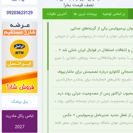
نصف قیمت بخر!
09203623129
بر اساس توصیه
پربحث ترین ها
آخرین نظرات
وان پرسپولیس یکی از گزینه‌های جدایی
اده بازیکن جوان و آینده دار پرسپولیس یکی از خروجی های احتمالی باشگاه به شمار می رود.
و انتقالات استقلال در فوتبال ایران خنثی شد + جزئیات
ی با پنجره نقل‌وانتقالاتی بسته روزهای دشواری را سپری می‌کند که در همین شرایط، نام سرد
نجالی کاناوارو درباره تصمیمش برای ماشاریپوف
 با تشریح تلاش‌های انجام‌شده برای رساندن جلال‌الدین ماشاریپوف به جام جهانی تأکید کرد 
وب تراکتور پس از مصدومیت جزئی روند درمان را پشت سر گذاشت + عکس
پنل پیامک
پس از مصدومیت جزئی در دیدار دوستانه تراکتور، روند درمان خود را پشت سر می‌گذارد و از 
ی از شغل جدید مدیرعامل پرسپولیس + عکس
لباس رئال مادرید
مدیرعامل جوان باشگاه پرسپولیس، به عنوان سفیر افتخاری ورزش چوگان انتخاب شد.
2027