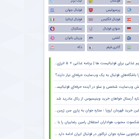
فوتسال
لیگ برتر
پرسپولیس
فوتبال جهان
فوتبال انگلیس
فوتبال ایتالیا
منهای فوتبال
بسکتبال
کشتی
ورزش بانوان
گالری فیلم
دکه
م غذایی برای فوتبالیست ها | برنامه غذایی + ۵ انرژی زا
ا باشگاه‌های فوتبال به یک وب‌سایت حرفه‌ای نیاز دارند؟
 وب‌سایت شخصی و سئو در آینده حرفه‌ای فوتبالیست‌ها و مربیان
اره آرسنال خواهان خرید وینیسیوس از رئال مادرید شد
ین خرید قهرمان اروپا ؛ ستاره جوان به پاری سن ژرمن می رود
کسوت محبوب هواداران استقلال رامین رضاییان را با خاک یکسان کرد + جزئیات
راجویی ستاره جوان تراکتور در فوتبال ایران ادامه دارد + جزئیات