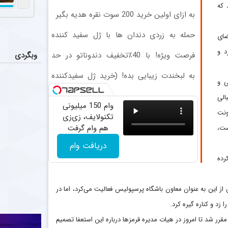
عملکرد 
اخبار
محدود ثبت‌نام)
 که
به ازای اولین خرید 200 سوت نقره هدیه بگیر
تیم فوتبال پر
حمله به زردی دندان ها با ژل سفید کننده
ضای
حذف ستاره 
اخبار
دندان! خرید40%تخفیف
د و
دیدیه اندونگ ه
وبگردی
فرصت ویژه! با 40٪تخفیف دندوناتو در حد
کامپوزیت سفید کن
به لبخندت زیبایی بده! (خرید ژل سفیدکننده
تکمیل ک
اخبار
ی و
دندان با40%تخفیف)
به نظر می‌رسد 
الی
وام 150 میلیونی
ستاره ف
ونت
عکس
تکنولایف، زی‌زی
چادرملو ابوالفضل عیسی‌لو، وینگر چپ ۴
هم وام گرفت
ست،
دریافت وام
رده
ز این به عنوان معاون باشگاه پرسپولیس فعالیت می‌کرد، اما در
زد و کناره گیره کرد.
رر شد تا امروز در هیات مدیره قرمز‌ها درباره این استعفا تصمیم