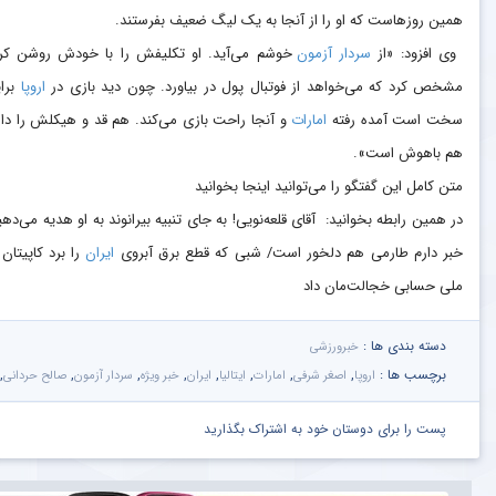
همین روزهاست که او را از آنجا به یک لیگ ضعیف بفرستند.
وی افزود: «از
سردار آزمون
خوشم می‌آید. او تکلیفش را با خودش روشن کر
مشخص کرد که می‌خواهد از فوتبال پول در بیاورد. چون دید بازی در
اروپا
برا
سخت است آمده رفته
امارات
و آنجا راحت بازی می‌کند. هم قد و هیکلش را دار
هم باهوش است».
متن کامل این گفتگو را می‌توانید اینجا بخوانید
در همین رابطه بخوانید: آقای قلعه‌نویی! به جای تنبیه بیرانوند به او هدیه می‌دهی
خبر دارم طارمی هم دلخور است/ شبی که قطع برق آبروی
ایران
را برد کاپیتان 
ملی حسابی خجالت‌مان داد
دسته بندی ها :
خبرورزشی
برچسب ها :
,
,
,
,
,
,
,
,
اروپا
اصغر شرفی
امارات
ایتالیا
ایران
خبر ویژه
سردار آزمون
صالح حردانی
پست را برای دوستان خود به اشتراک بگذارید