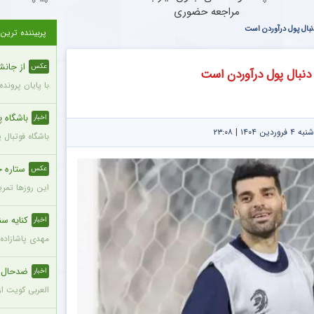
مراجعه حضوری
دنبال پول درآوردن است
پربیننده ترین
از جانش
عکس
 دنبال پول درآوردن است
با پایان پروند
باشگاه پ
اخبار
۱۴ | ۲۳:۰۸
باشگاه فوتبال 
ستاره خ
عکس
این روزها تمرینات تیم استقلال در شرا
کنایه سنگ
اخبار
مهدی پاشازاده
ضدحال س
اخبار
العربی کویت از