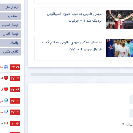
فوتبال ملی
مهدی طارمی به درب خروج المپیاکوس
استقلال
نزدیک شد ؟ + جزئیات
فوتبال اسپانیا
فوتبال آلمان
ضدحال سنگین مهدی طارمی به تیم گمنام
والیبال
فوتبال جهان + جزئیات
گالری عکس
مص
۲۲:۲۹
است
۲۲:۲۴
کا
۲۲:۲۴
در
۲۲:۲۴
ستا
۲۲:۲۴
ست
۲۱:۰۶
‌اند
*