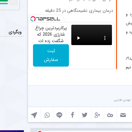
اعضای ت
عکس
بازیکنان پرسپ
درمان بیماری نشیمنگاهی در 25 دقیقه
د و
مقصد بع
عکس
یش
پرکاربردترین چراغ
محمد صلاح با ا
وبگردی
د و
شارژی 2026 که
شگفت زده ات
پیام معن
اخبار
میکنه
ثبت
شاهرخ بیانی، پ
د؟/
سفارش
قطع همک
اخبار
تیم
باشگاه استقلال
مهدی طارمی