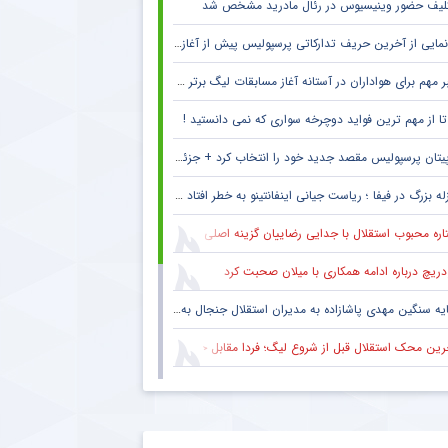
لیف حضور وینیسیوس در رئال مادرید مشخص شد
مایی از آخرین حریف تدارکاتی پرسپولیس پیش از آغاز لیگ برتر
 مهم برای هواداران در آستانه آغاز مسابقات لیگ برتر + جزئیات
پیتان پرسپولیس مقصد جدید خود را انتخاب کرد + جزئیات
له بزرگ در فیفا ؛ ریاست جیانی اینفانتینو به خطر افتاد !! + جزئیات
ره محبوب استقلال با جدایی رضاییان گزینه اصلی دفاع راست این تیم
دریچ درباره ادامه همکاری با میلان صحبت کرد
یه سنگین مهدی پاشازاده به مدیران استقلال جنجال به پا کرد
ین محک استقلال قبل از شروع لیگ؛ فردا مقابل حریف تدارکاتی
حال سنگین تیم مطرح عربی به پرسپولیس و مهدی تارتار
ع همکاری باشگاه استقلال با رامین رضاییان