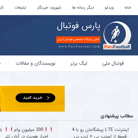
خانه
ویدئو
دیگر رسانه ها
شهروند خبرنگار
تبلیغات
کار
پارس فوتبال
اولین پایگاه تخصصی فوتبال ایران
www.ParsFootball.com
پارس
فوتبال ملی
لیگ برتر
نویسندگان و مقالات
ف
فوتبال
مطالب پیشنهادی
اینترنت LTE پیشگامان رو با 4
200 میلیون وام
با
قسط از اسنپ پی + ترب پی
احراز هویت در آبان تتر