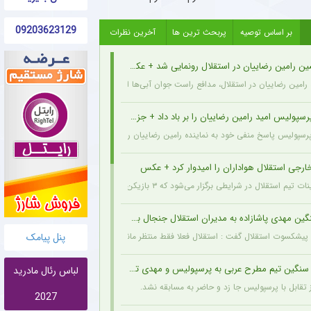
09203623129
بر اساس توصیه
پربحث ترین ها
آخرین نظرات
ین رامین رضاییان در استقلال رونمایی شد + عکس
ه رامین رضاییان در استقلال، مدافع راست جوان آبی‌ها انگیزه بیشتری برای شروع فصل پیدا کر
رسپولیس امید رامین رضاییان را بر باد داد + جزئیات
پرسپولیس پاسخ منفی خود به نماینده رامین رضاییان را اعلام کرد.
ارجی استقلال هواداران را امیدوار کرد + عکس
یطی برگزار می‌شود که ۳ بازیکن خارجی این تیم با قدرت در کنار دیگر بازیکنان داخلی استقلال مشغول تمرین کردن هستند.
ین مهدی پاشازاده به مدیران استقلال جنجال به پا کرد
پنل پیامک
 پیشکسوت استقلال گفت : استقلال فعلا فقط منتظر مانده و وضعیت مدیریتی و نقل‌وانتق
نگین تیم مطرح عربی به پرسپولیس و مهدی تارتار
لباس رئال مادرید
 تقابل با پرسپولیس جا زد و حاضر به مسابقه نشد.
2027