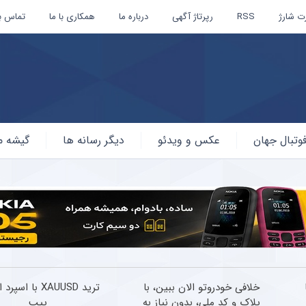
ت شارژ
RSS
رپرتاژ آگهی
درباره ما
همکاری با ما
تماس با
وتبال جهان
عکس و ویدئو
دیگر رسانه ها
گیشه م
خلافی خودروتو الان ببین، با
ترید XAUUSD با اسپ
پلاک و کد ملی، بدون نیاز به
پیپ