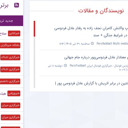
برتر
پی
۱۵:۴۱
نویسندگان و مقالات
آخ
۱۵:۳۷
جدید تری
پ واکنش کامران نجف زاده به رفتار عادل فردوسی
صلاح 
خبرانلاین
 در شرایط جنگی + سند
Parsfootball Multi medi
سه‌شنبه ۳۰ تیر ۱۴۰۵ | ۱۱:۱۳
باشگاه خبرنگاران
 معنادار عادل فردوسی‌پور درباره جام جهانی
خبرگزاری تابناک
ارس فوتبال ؛ خبرگزاری فوتبال ایران ParsFootball
دوشنبه ۸ تیر
خبرگزاری تابناک
۱
خبرگزاری دانشجو
نتین در برابر اتریش با گزارش عادل فردوسی پور |
۲۰:۳۰ – پخش زنده در اپارات اسپرت
هیئت‌رئیس
خبرورزشی
Parsfootball Multi medi
دوشنبه ۱ تیر ۱۴۰۵ | ۱۴:۳۱
خبرگزاری میزان
ان ویژه مراسم حمید علیدوستی؛ عادل فردوسی‌پور
خبرگزاری میزان
کس