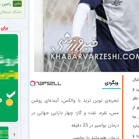
رامین ر
عکس
باشگاه استقلال 
یاسر آس
اخبار
برای
پرسپولیس پیشنهادی ۱.۷ تا ۲ میلیون دلاری به یاسر آسانی، وینگر استقلال، ارائه کرد، اما او نپذیرفت. آسانی تأکید
مربی جدید 
عکس
محسن مسلمان، 
آخرین محک
اخبار
بال
استقلال پیش از
وبگردی
ی و
آخرین ب
اخبار
نظر
تجربه‌ی نوین ترید با والکس، آینده‌ای روشن
استقلال فردا ب
در انتظار شماست
 از
مس، نقره، نفت و گاز؛ چهار دارایی جهانی در
 جا
ستاره محب
اخبار
یک سبد
درمان بواسیر در 25 دقیقه
سامان تورانیان
ارد
‹
د و
درمان همروئید یا بواسیر