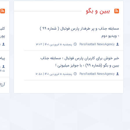
ببین و بگو
مسابقه جذاب و پر طرفدار پارس فوتبال ( شماره ۹۹ )
کلی
؛ ویدیو دوم
پور
ParsFootball NewsAgency
پنجشنبه ۱۸ فروردین ۱۴۰۱ | ۱۳:۲۶
a
خبر خوش برای کاربران پارس فوتبال ؛ مسابقه جذاب
پیام
ببین و بگو (شماره ۹۹) ؛ با جوایز میلیونی !
پ
۴۰۵ | ۱۰:۰۹
ParsFootball NewsAgency
پنجشنبه ۱۸ فروردین ۱۴۰۱ | ۱۲:۵۸
آرژا
امشب ساعت 
a
مهم
+ ع