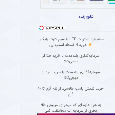
یم فوتبال پرسپولیس امروز راهی ایفمارک شدند + عکس
ولیس امروز در تست‌های پزشکی پیش‌فصل ایفمارک شرکت کردند. این تست‌ها شامل بررسی‌ه
نتایج زنده
دی محمد صلاح در فوتبال اروپا مشخص شد + عکس
مضای قراردادی دو ساله به باشگاه ترابزون‌اسپور ترکیه پیوست.
ادار پیشکسوت استقلال درباره قرارداد رضاییان
جشنواره اینترنت LTE با سیم کارت رایگان
خرید 4 قسطه اسنپ پی
یشکسوت استقلال، با انتقاد از درخواست مالی رامین رضاییان، مدعی شد این بازیکن پس از ت
سرمایه‌گذاری بلندمدت با خرید طلا از
اری باشگاه استقلال با رامین رضاییان
دیجی‌کالا
 پرونده بازگشت رامین رضائیان به جمع آبی‌پوشان را رسما مختومه اعلام کرد.
سرمایه‌گذاری بلندمدت با خرید نقره از
دیجی‌کالا
خرید شمش پلمپ طلاسی، از ۰.۵ گرم تا ۱۰
گرم
به هر اندازه ای که میخوای میتونی طلا
بخری از سرمایه ات محافظت کنی