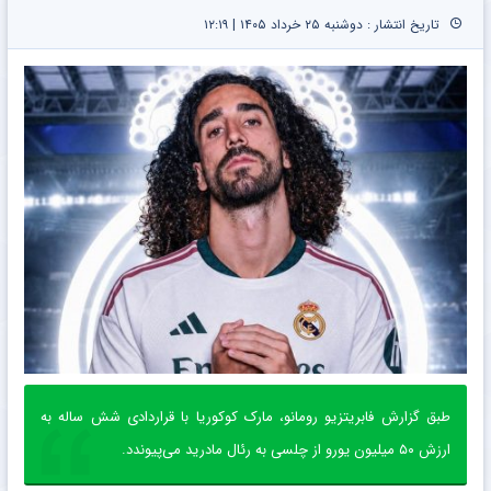
تاریخ انتشار : دوشنبه ۲۵ خرداد ۱۴۰۵ | ۱۲:۱۹
طبق گزارش فابریتزیو رومانو، مارک کوکوریا با قراردادی شش ساله به
ارزش ۵۰ میلیون یورو از چلسی به رئال مادرید می‌پیوندد.