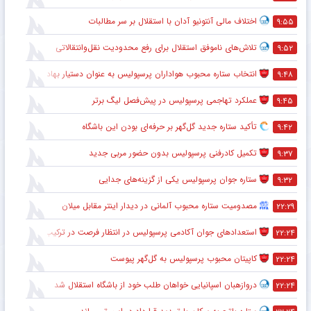
اختلاف مالی آنتونیو آدان با استقلال بر سر مطالبات
۹:۵۵
تلاش‌های ناموفق استقلال برای رفع محدودیت نقل‌وانتقالاتی
۹:۵۲
انتخاب ستاره محبوب هواداران پرسپولیس به عنوان دستیار بهادر عبدی
۹:۴۸
عملکرد تهاجمی پرسپولیس در پیش‌فصل لیگ برتر
۹:۴۵
تأکید ستاره جدید گل‌گهر بر حرفه‌ای بودن این باشگاه
۹:۴۲
تکمیل کادرفنی پرسپولیس بدون حضور مربی جدید
۹:۳۷
ستاره جوان پرسپولیس یکی از گزینه‌های جدایی
۹:۳۲
مصدومیت ستاره محبوب آلمانی در دیدار اینتر مقابل میلان
۲۲:۲۹
استعدادهای جوان آکادمی پرسپولیس در انتظار فرصت در ترکیب اصلی
۲۲:۲۴
کاپیتان محبوب پرسپولیس به گل‌گهر پیوست
۲۲:۲۴
دروازهبان اسپانیایی خواهان طلب خود از باشگاه استقلال شد
۲۲:۲۴