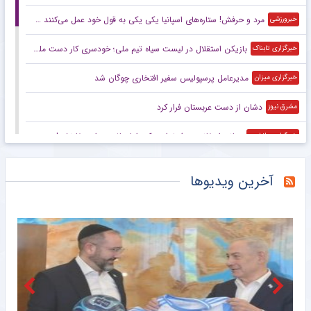
مرد و حرفش! ستاره‌های اسپانیا یکی یکی به قول خود عمل می‌کنند +عکس
خبرورزشی
بازیکن استقلال در لیست سیاه تیم ملی؛ خودسری کار دست ملی‌پوش آبی‌ها داد
خبرگزاری تابناک
مدیرعامل پرسپولیس سفیر افتخاری چوگان شد
خبرگزاری میزان
دشان از دست عربستان فرار کرد
مشرق نیوز
جیانی اینفانتینو عذرخواهی کرد اما حاضر به استعفا نشد!
خبرگزاری دانشجو
رونمایی از جدی‌ترین مشتری رامین رضاییان؛ بمب نقل‌وانتقالات منفجر می‌شود؟
خبرانلاین
آخرین ویدیوها
ادعای سرپرست استقلال: در آن دربی معروف از ما خواستند جلوی پرسپولیس آرام‌تر بازی کنیم!
خبرورزشی
اگر رضاییان را نگه می‌داشتیم، رختکن استقلال به هم می‌ریخت/ شاید پرسپولیس می‌خواهد یک سلطانی‌فر جدید بسازد!
خبرورزشی
ویدیو| خلاصه بازی میلان ۱ – اینتر ۱/ دربی در پرث!
خبرورزشی
ادامه تبعات حذف کره از جام جهانی
خبرگزاری تابناک
مشرق نیوز