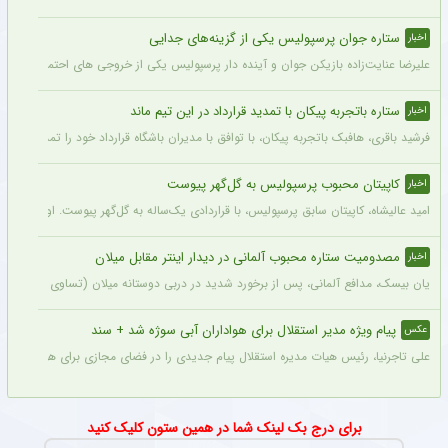
ستاره جوان پرسپولیس یکی از گزینه‌های جدایی
اخبار
علیرضا عنایت‌زاده بازیکن جوان و آینده دار پرسپولیس یکی از خروجی های احتمالی باشگاه
ستاره باتجربه پیکان با تمدید قرارداد در این تیم ماند
اخبار
فرشید باقری، هافبک باتجربه پیکان، با توافق با مدیران باشگاه قرارداد خود را تمدید کرد. ا
کاپیتان محبوب پرسپولیس به گل‌گهر پیوست
اخبار
امید عالیشاه، کاپیتان سابق پرسپولیس، با قراردادی یک‌ساله به گل‌گهر پیوست. او سال‌
مصدومیت ستاره محبوب آلمانی در دیدار اینتر مقابل میلان
اخبار
یان بیسک، مدافع آلمانی، پس از برخورد شدید در دربی دوستانه میلان (تساوی ۱-۱) از ناحیه پشت سر آسیب دید.
پیام ویژه مدیر استقلال برای هواداران آبی سوژه شد + سند
عکس
علی تاجرنیا، رئیس هیات مدیره استقلال پیام جدیدی را در فضای مجازی برای هواداران تیم
برای درج بک لینک شما در همین ستون کلیک کنید