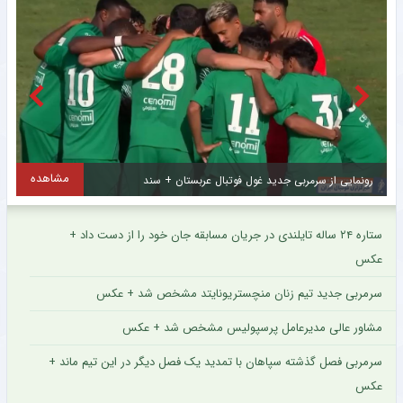
ده
مشاهده
ستاره محبوب تراکتور پس از مصدومیت جزئی روند درمان را پشت سر گذاشت + عکس
ستاره ۲۴ ساله تایلندی در جریان مسابقه جان خود را از دست داد +
عکس
سرمربی جدید تیم زنان منچستریونایتد مشخص شد + عکس
مشاور عالی مدیرعامل پرسپولیس مشخص شد + عکس
سرمربی فصل گذشته سپاهان با تمدید یک فصل دیگر در این تیم ماند +
عکس