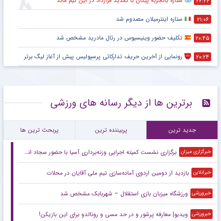
ستاره باتجربه پیکان با تمدید قرارداد در این تیم ماند
۲۲:۲۴
ستاره اینترمیلان مصدوم شد
۲۱:۰۶
تکلیف حضور وینیسیوس در رئال مادرید مشخص شد
۲۰:۴۵
رونمایی از آخرین حریف تدارکاتی پرسپولیس پیش از آغاز لیگ برتر
۲۰:۲۴
برترین ها از دیگر رسانه های ورزشی
جدید ترین
پربیننده ترین
پربحث ترین ها
برگزاری نشست کمیته اجرایی وزنه‌برداری آسیا با حضور سجاد انوشیروانی
خبرگزاری میزان
بازدید از دومین اردوی آماده‌سازی تیم ملی آقایان در محلات
خبرانلاین
ورزشگاه میزبان بازی استقلال – شهربابک مشخص شد
خبرورزشی
ویدیو| معارفه‌ پرشور و در حد مسی و رونالدو برای این بازیکن!
خبرورزشی