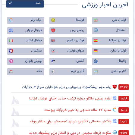
آخرین اخبار ورزشی
همه
فوتبال ملی
فوتسال
لیگ برتر
استقلال
پرسپولیس
فوتبال جهان
فوتبال اسپانیا
فوتبال انگلیس
فوتبال ایتالیا
فوتبال آلمان
منهای فوتبال
بسکتبال
والیبال
کشتی
ورزش بانوان
گالری عکس
گالری فیلم
دکه
پیام مهم پیشکسوت پرسپولیس برای هواداران سرخ + جزئیات
۱۲:۲۷
اعلام رسمی مالاگو درباره ترکیب جدید احیای فوتبال ایتالیا
۱۰:۱۶
ستاره ۲۷ ساله نساجی به خیبر خرم‌آباد پیوست
۱۰:۱۱
واکنش جنجالی کاناوارو درباره تصمیمش برای ماشاریپوف
۱۰:۰۲
سکوت فرهاد مجیدی در دبی و انتظار برای پیشنهاد جدید
۹:۵۹