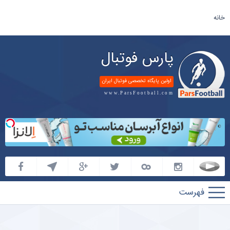
خانه
پارس فوتبال
اولین پایگاه تخصصی فوتبال ایران
www.ParsFootball.com
پارس
فوتبال