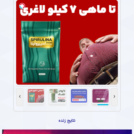
›
‹
نتایج زنده