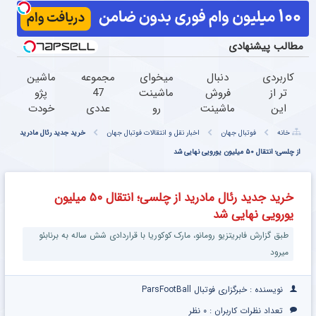
مطالب پیشنهادی
کاربردی
دنبال
میخوای
مجموعه
ماشین
تر از
فروش
ماشینت
47
پژو
این
ماشینت
رو
عددی
خودت
پیچ
هستی
بفروشی
دریل
رو
خانه
فوتبال جهان
اخبار نقل و انتقالات فوتبال جهان
خرید جدید رئال مادرید
گوشتی
؟ اینجا
؟ اینجا
پیچ
راحت
نداریم!
از چلسی؛ انتقال ۵۰ میلیون یورویی نهایی شد
راحت و
سریع و
گوشتی
و
47
سریع
راحت
شارژی
سریع
تیکه
بفروش
بفروشش
(تخفیف
بفروش
خرید جدید رئال مادرید از چلسی؛ انتقال ۵۰ میلیون
کاربردی
به مدت
یورویی نهایی شد
با
محدود)
ضمانت
طبق گزارش فابریتزیو رومانو، مارک کوکوریا با قراردادی شش ساله به برنابئو
بازگشت
میرود
نویسنده : خبرگزاری فوتبال ParsFootBall
تعداد نظرات کاربران :
۰ نظر