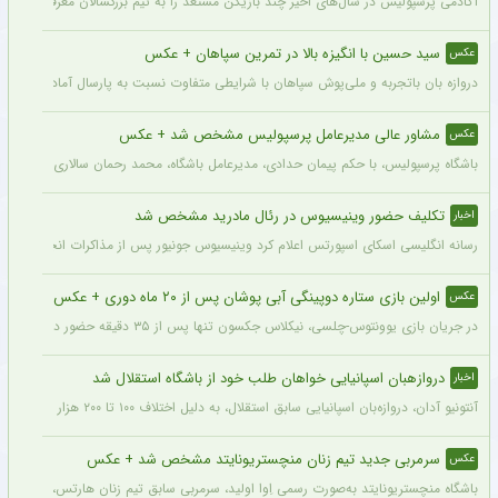
آکادمی پرسپولیس در سال‌های اخیر چند بازیکن مستعد را به تیم بزرگسالان معرفی کرده، ا
سید حسین با انگیزه بالا در تمرین سپاهان + عکس
عکس
دروازه بان باتجربه و ملی‌پوش سپاهان با شرایطی متفاوت نسبت به پارسال آماده شروع لی
مشاور عالی مدیرعامل پرسپولیس مشخص شد + عکس
عکس
باشگاه پرسپولیس، با حکم پیمان حدادی، مدیرعامل باشگاه، محمد رحمان سالاری به عنوان
تکلیف حضور وینیسیوس در رئال مادرید مشخص شد
اخبار
رسانه انگلیسی اسکای اسپورتس اعلام کرد وینیسیوس جونیور پس از مذاکرات انجام شده با م
اولین بازی ستاره دوپینگی آبی پوشان پس از ۲۰ ماه دوری + عکس
عکس
در جریان بازی یوونتوس-چلسی، نیکلاس جکسون تنها پس از ۳۵ دقیقه حضور در زمین تعویض شد و در همین مسابقه میخایلو مودریک نخستین بازی خود را پس از ۲۰ ماه برای چلسی انجام داد.
دروازهبان اسپانیایی خواهان طلب خود از باشگاه استقلال شد
اخبار
آنتونیو آدان، دروازه‌بان اسپانیایی سابق استقلال، به دلیل اختلاف ۱۰۰ تا ۲۰۰ هزار یورویی در مطالبات خود، قصد شکایت از باشگاه را دارد.
سرمربی جدید تیم زنان منچستریونایتد مشخص شد + عکس
عکس
باشگاه منچستریونایتد به‌صورت رسمی اِوا اولید، سرمربی سابق تیم زنان هارتس، را به‌عنوا