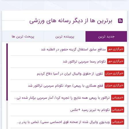
برترین ها از دیگر رسانه های ورزشی
جدید ترین
پربیننده ترین
پربحث ترین ها
مدافع سابق استقلال گزینه حضور در الطلبه شد
خبرگزاری مهر
نکونام رسما سرمربی تراکتور شد
خبرگزاری مهر
تقوی: از حقوق والیبال ایران در آسیا دفاع کردیم
خبرگزاری میزان
قطع همکاری با ربیعی/ جواد نکونام سرمربی تراکتور شد
خبرگزاری میزان
تراکتور با ربیعی همه نتایج را تجربه کرد/ آمار سرمربی برکنار شده تی‌تی‌ها
خبرورزشی
نکونام به تبریز رسید +عکس
خبرورزشی
ویدیوی وایرال شده از صحنه فوق احساسی مسی/ تماس با پدر پس از اولین قهرمانی ملی!
خبرورزشی