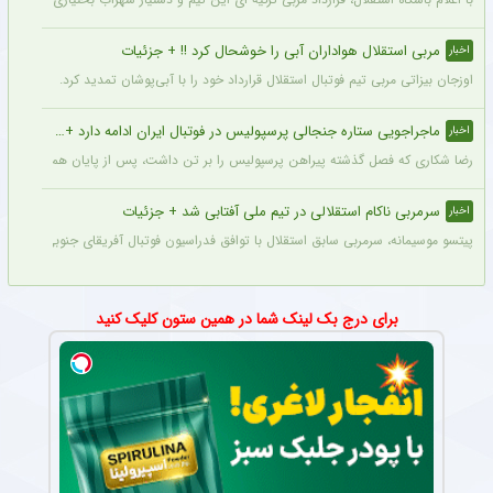
مربی استقلال هواداران آبی را خوشحال کرد !! + جزئیات
اخبار
اوزجان بیزاتی مربی تیم فوتبال استقلال قرارداد خود را با آبی‌پوشان تمدید کرد.
ماجراجویی ستاره جنجالی پرسپولیس در فوتبال ایران ادامه دارد + جزئیات
اخبار
رضا شکاری که فصل گذشته پیراهن پرسپولیس را بر تن داشت، پس از پایان همکاری با این
سرمربی ناکام استقلالی در تیم ملی آفتابی شد + جزئیات
اخبار
پیتسو موسیمانه، سرمربی سابق استقلال با توافق فدراسیون فوتبال آفریقای جنوبی به‌عنو
برای درج بک لینک شما در همین ستون کلیک کنید