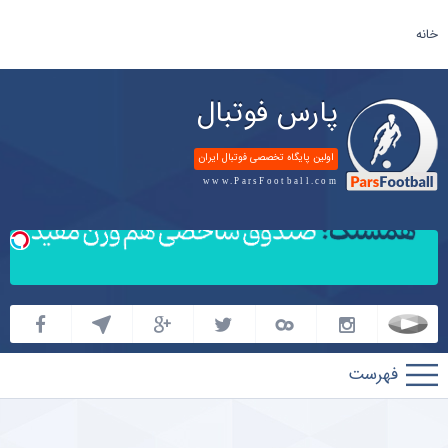
خانه
پارس فوتبال
اولین پایگاه تخصصی فوتبال ایران
www.ParsFootball.com
پارس
فوتبال