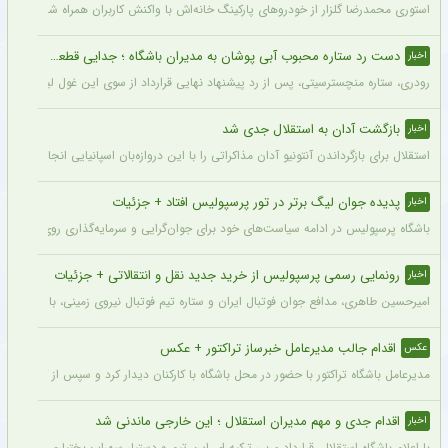
استوری محمدرضا گلزار از خودروهای پارکینگ خانه‌اش با واکنش کاربران همراه شده و برخی 
دست رد ستاره محبوب آبی پوشان به مدیران باشگاه ؛ جدایی قطعی است !
اخبار
رودری، ستاره منچسترسیتی، پس از رد پیشنهاد نهایی قرارداد از سوی این غول لیگ برتری،
بازگشت آدان به استقلال جدی شد
اخبار
استقلال برای بازگرداندن آنتونیو آدان مذاکراتی را با این دروازه‌بان اسپانیایی انجام داده و قرار است مذاکرات اوایل هفته نهایی شود. آدان
پدیده جوان لیگ برتر در تور پرسپولیس افتاد + جزئیات
اخبار
باشگاه پرسپولیس در ادامه سیاست‌های خود برای جوان‌گرایی و سرمایه‌گذاری روی استعدادهای آینده فوتبال ایران، ک
رونمایی رسمی پرسپولیس از خرید جدید نقل و انتقالاتی + جزئیات
اخبار
امیرحسین طاهری، مدافع جوان فوتبال ایران و ستاره تیم فوتبال نیروی زمینی، با قرارداد
اقدام جالب مدیرعامل خبرساز تراکتور + عکس
عکس
مدیرعامل باشگاه تراکتور با حضور در محل باشگاه با کارکنان دیدار کرد و سپس از کمپ تمری
اقدام جدی و مهم مدیران استقلال ؛ این خارجی ماندنی شد
اخبار
با اعلام باشگاه استقلال، قرارداد مربی ترکیه ای این تیم و دستیار سهراب بختیاری زاده تمد