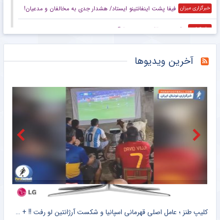
فیفا پشت اینفانتینو ایستاد/ هشدار جدی به مخالفان و مدعیان!
خبرگزاری میزان
پشت پرده تغییر سرمربی تراکتور
مشرق نیوز
واکنش سرپرست باشگاه استقلال به انتقادات
مشرق نیوز
آخرین ویدیوها
شوک شبانه به تراکتور با حضور نکونام
مشرق نیوز
بارسلونا یک قدم تا رودری؛ سیتی پای میز تخفیف نشست
خبرگزاری دانشجو
حمایت قاطع فیفا از اینفانتینو در اوج اختلافات
خبرگزاری دانشجو
سلب میزبانی از استقلال و تراکتور با بله قربان‌گویی/ چرا تاج قدرت دفاع از حقوق فوتبال ایران را ندارد؟
خبرگزاری تابناک
آغازبه کار بسکتبال سه نفره ایران در لیگ ملت‌ها با ۴ بازی در روز اول
خبرگزاری مهر
 ؛ عامل اصلی قهرمانی اسپانیا و شکست آرژانتین لو رفت !! + سند
کلیپ واکنش کامران نجف زاده به رفتار عادل فردوسی پور در شرایط جنگی + سند