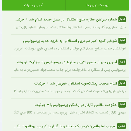
پربحث ترین ها
آخرین نظرات
شماره پیراهن ستاره های استقلال در فصل جدید اعلام شد + جزئیات
اخبار
طبق تصاویری که رسانه رسمی استقلالی‌ها منتشر کرده، می‌توان شماره بازیکنان این تیم ر
شوخی کنایه آمیز سرمربی استقلالی به خرید جدید پرسپولیس
اخبار
ابوالفضل جلالی مدافع سابق تیم فوتبال استقلال در ابتدای بازی دوستانه امروز با آلومینی
آخرین خبر از حضور لژیونر مطرح در پرسپولیس + جزئیات لو رفته
اخبار
پرسپولیس پس از مذاکره با ماخاچ‌قلعه برای جذب محمدجواد حسین‌نژاد، به دلیل رقم رضای
اقدام عجیب پیشکسوت استقلال خبرساز شد + جزئیات
اخبار
بهتاش فریبا پیشکسوت استقلال گفت : به نظر من عملکرد مدیریت تا اینجای کار قابل قبول 
حکومت نظامی تارتار در رختکن پرسپولیس! + جزئیات
اخبار
مهدی تارتار نسبت به انتشار اخبار داخلی پرسپولیس در رسانه‌ها و کانال‌های تلگرامی عصبا
عجیب اما واقعی؛ دیس‌بک محمدرضا گلزار به کریس رونالدو + عکس
عکس