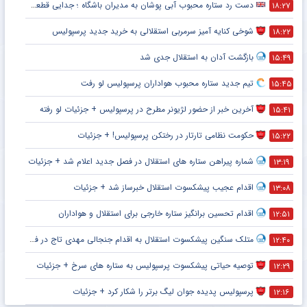
دست رد ستاره محبوب آبی پوشان به مدیران باشگاه ؛ جدایی قطعی است !
۱۸:۲۷
شوخی کنایه آمیز سرمربی استقلالی به خرید جدید پرسپولیس
۱۸:۲۲
بازگشت آدان به استقلال جدی شد
۱۵:۴۹
تیم جدید ستاره محبوب هواداران پرسپولیس لو رفت
۱۵:۴۵
آخرین خبر از حضور لژیونر مطرح در پرسپولیس + جزئیات لو رفته
۱۵:۴۱
حکومت نظامی تارتار در رختکن پرسپولیس! + جزئیات
۱۵:۲۲
شماره پیراهن ستاره های استقلال در فصل جدید اعلام شد + جزئیات
۱۳:۱۹
اقدام عجیب پیشکسوت استقلال خبرساز شد + جزئیات
۱۳:۰۸
اقدام تحسین برانگیز ستاره خارجی برای استقلال و هواداران
۱۲:۵۱
متلک سنگین پیشکسوت استقلال به اقدام جنجالی مهدی تاج در فدراسیون فوتبال
۱۲:۴۰
توصیه حیاتی پیشکسوت پرسپولیس به ستاره های سرخ + جزئیات
۱۲:۲۹
پرسپولیس پدیده جوان لیگ برتر را شکار کرد + جزئیات
۱۲:۱۶