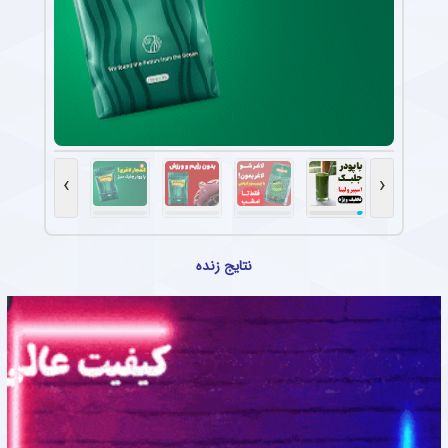
›
‹
نتایج زنده