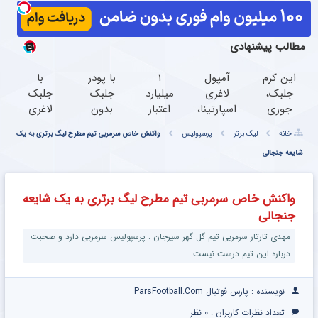
مطالب پیشنهادی
این کرم
آمپول
۱
با پودر
با
جلبک،
لاغری
میلیارد
جلبک
جلبک
جوری
اسپارتینا،
اعتبار
بدون
لاغری
چروکاتو
ا میلیون
خرید
جراحی
تو یک
خانه
لیگ برتر
پرسپولیس
واکنش خاص سرمربی تیم مطرح لیگ برتری به یک
صاف
تومان
قسطی
لاغر
ماه به
میکنه
شایعه جنجالی
ارزان‌تر از
طلا | ۱۸
شو!
وزن
که انگار
همه‌جا!
ماهه
ایده
بوتاکس
پرداخت
آل
واکنش خاص سرمربی تیم مطرح لیگ برتری به یک شایعه
کردی!
کن
برس(تا
جنجالی
(تخفیف
امشب
ویژه)
تخفیف
مهدی تارتار سرمربی تیم گل گهر سیرجان : پرسپولیس سرمربی دارد و صحبت
ویژه)
درباره این تیم درست نیست
نویسنده : پارس فوتبال ParsFootball.Com
تعداد نظرات کاربران :
۰ نظر