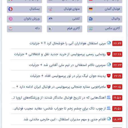
فوتبال آلمان
منهای فوتبال
بسکتبال
والیبال
کشتی
ورزش بانوان
گالری عکس
گالری فیلم
دکه
مربی استقلال هواداران آبی را خوشحال کرد !! + جزئیات
۲۲:۳۶
رونمایی رسمی پرسپولیس از خرید جدید نقل و انتقالاتی + جزئیات
۲۲:۲۸
سرمربی ناکام استقلالی در تیم ملی آفتابی شد + جزئیات
۲۲:۲۳
پدیده جوان لیگ برتر در تور پرسپولیس افتاد + جزئیات
۲۲:۱۹
ماجراجویی ستاره جنجالی پرسپولیس در فوتبال ایران ادامه دارد + جزئیات
۲۲:۱۵
آهنگ‌هایی که در تاریخ فوتبال ماندگار شدند؛ از ورزشگاه‌های اروپا تا جام جهانی
۱۹:۵۸
از چوب تاک برای چشم زخم تا جوراب شانس؛ عقاید عجیب فوتبالیست‌ها!
۱۹:۵۱
اقدام جدی و مهم مدیران استقلال ؛ این خارجی ماندنی شد
۱۸:۳۴