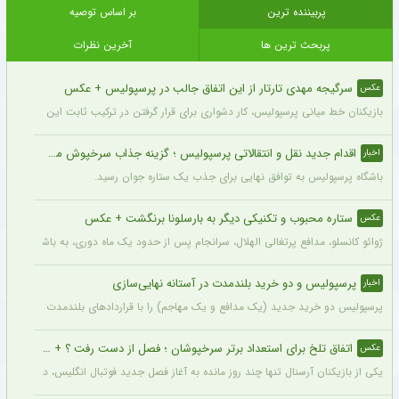
پربیننده ترین
بر اساس توصیه
پربحث ترین ها
آخرین نظرات
سرگیجه مهدی تارتار از این اتفاق جالب در پرسپولیس + عکس
عکس
بازیکنان خط میانی پرسپولیس، کار دشواری برای قرار گرفتن در ترکیب ثابت این تیم خواه
اقدام جدید نقل و انتقالاتی پرسپولیس ؛ گزینه جذاب سرخپوش می شود؟
اخبار
باشگاه پرسپولیس به توافق نهایی برای جذب یک ستاره جوان رسید.
ستاره محبوب و تکنیکی دیگر به بارسلونا برنگشت + عکس
عکس
ژوائو کانسلو، مدافع پرتغالی الهلال، سرانجام پس از حدود یک ماه دوری، به باشگاه عربست
پرسپولیس و دو خرید بلندمدت در آستانه نهایی‌سازی
اخبار
پرسپولیس دو خرید جدید (یک مدافع و یک مهاجم) را با قراردادهای بلندمدت نهایی کرده و ا
اتفاق تلخ برای استعداد برتر سرخپوشان ؛ فصل از دست رفت ؟ + عکس
عکس
یکی از بازیکنان آرسنال تنها چند روز مانده به آغاز فصل جدید فوتبال انگلیس، دچار مصد