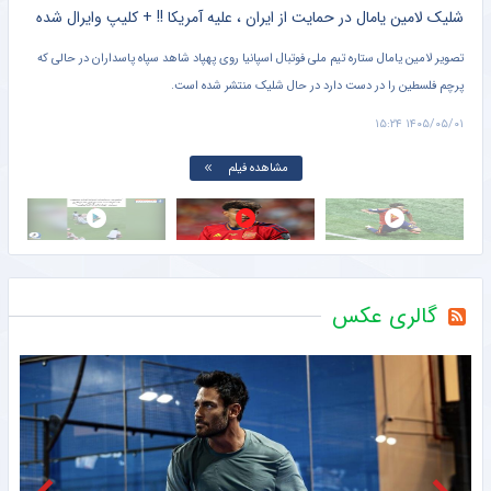
کلیپ دیده نشده از وحشت خنده دار برادر کوچک یامال از لولوی تیم ملی اسپانیا + سند
شلیک لامین یامال در حمایت از ایران ، علیه آمریکا !! + کلیپ وایرال شده
تصویر لامین یامال ستاره تیم ملی فوتبال اسپانیا روی پهپاد شاهد سپاه پاسداران در حالی که
پرچم فلسطین را در دست دارد در حال شلیک منتشر شده است.
دروا
۱۵:۰۱
۱۴۰۵/۰۵/۰۱ ۱۵:۲۴
مشاهده فیلم
گالری عکس