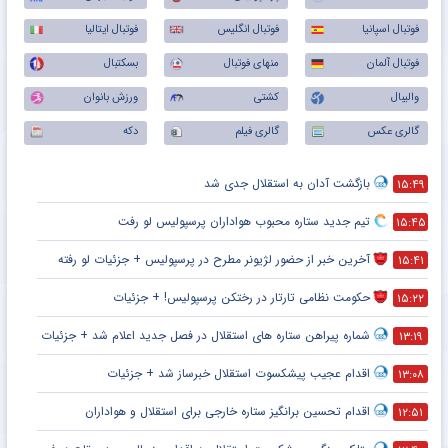
فوتبال اسپانیا
فوتبال انگلیس
فوتبال ایتالیا
فوتبال آلمان
منهای فوتبال
بسکتبال
والیبال
کشتی
ورزش بانوان
گالری عکس
گالری فیلم
دکه
بازگشت آدان به استقلال جدی شد
۱۵:۴۹
تیم جدید ستاره محبوب هواداران پرسپولیس لو رفت
۱۵:۴۵
آخرین خبر از حضور لژیونر مطرح در پرسپولیس + جزئیات لو رفته
۱۵:۴۱
حکومت نظامی تارتار در رختکن پرسپولیس! + جزئیات
۱۵:۲۲
شماره پیراهن ستاره های استقلال در فصل جدید اعلام شد + جزئیات
۱۳:۱۹
اقدام عجیب پیشکسوت استقلال خبرساز شد + جزئیات
۱۳:۰۸
اقدام تحسین برانگیز ستاره خارجی برای استقلال و هواداران
۱۲:۵۱