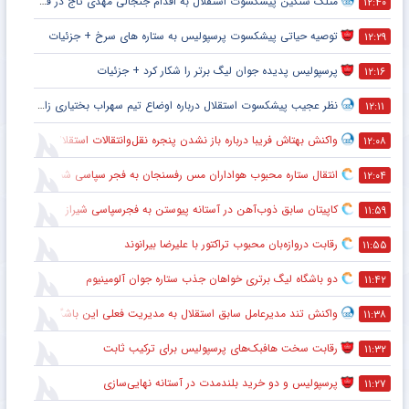
متلک سنگین پیشکسوت استقلال به اقدام جنجالی مهدی تاج در فدراسیون فوتبال
۱۲:۴۰
توصیه حیاتی پیشکسوت پرسپولیس به ستاره های سرخ + جزئیات
۱۲:۲۹
پرسپولیس پدیده جوان لیگ برتر را شکار کرد + جزئیات
۱۲:۱۶
نظر عجیب پیشکسوت استقلال درباره اوضاع تیم سهراب بختیاری زاده + جزئیات
۱۲:۱۱
واکنش بهتاش فریبا درباره باز نشدن پنجره نقل‌وانتقالات استقلال
۱۲:۰۸
انتقال ستاره محبوب هواداران مس رفسنجان به فجر سپاسی شیراز
۱۲:۰۴
کاپیتان سابق ذوب‌آهن در آستانه پیوستن به فجرسپاسی شیراز
۱۱:۵۹
رقابت دروازه‌بان محبوب تراکتور با علیرضا بیرانوند
۱۱:۵۵
دو باشگاه لیگ برتری خواهان جذب ستاره جوان آلومینیوم
۱۱:۴۲
واکنش تند مدیرعامل سابق استقلال به مدیریت فعلی این باشگاه
۱۱:۳۸
رقابت سخت هافبک‌های پرسپولیس برای ترکیب ثابت
۱۱:۳۲
پرسپولیس و دو خرید بلندمدت در آستانه نهایی‌سازی
۱۱:۲۷