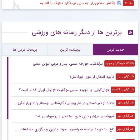
واکنش منصوریان به بازی نیمه‌کاره دهوک با الطلبه
۱۱:۱۸
برترین ها از دیگر رسانه های ورزشی
جدید ترین
پربیننده ترین
پربحث ترین ها
درگذشت خورخه مسی، پدر و مربی لیونل مسی
باشگاه خبرنگاران جوان
تأیید انتقال از سوی نیوکاسل؟
خبرگزاری ایلنا
جوان‌گرایی یا تجربه؛ مسیر موفقیت فوتبال ایران کدام است؟
خبرگزاری دانشجو
انتقاد از صیادمنش در لخ پوزنان/ کارشناس لهستانی: اللهیار انگیزه ندارد
خبرگزاری مهر
شهرقدس میزبان بازی های استقلال و پرسپولیس شد
خبرگزاری مهر
تاج: ۹۰ درصد بودجه فدراسیون صرف داوری و برگزاری مسابقات می‌شود
خبرگزاری مهر