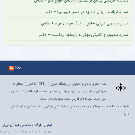
رضایت سرمربی پیکان از عملکرد بازیکنان جوان تیم + عکس
ستاره آرژانتینی رئال مادرید در مسیر فیورنتینا + عکس
دیدار دو مربی ایرانی شاغل در لیگ فوتبال عراق + عکس
ستاره محبوب و تکنیکی دیگر به بارسلونا برنگشت + عکس
Rss
تمام حقوق مادی و معنوی این پایگاه خبری ( از 1381 تا کنون ) متعلق به
خبرگزاری فوتبال ایران ، پارس فوتبال است و استفاده از مطالب بنا بر قانون
حق مولف تنها با ذکر آدرس لینک منبع بلامانع است.
طـبق ماده 12 فصل سوم قانون جرائم رايانه اي هرگونه کپي برداري از قالب هاي پيگرد قانوني
دارد
اولين پايگاه تخصصي فوتبال ايران
www.ParsFootball.com