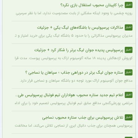
چرا کاپیتان محبوب استقلال بازی نکرد؟
اخبار
روزبه چشمی با وجود اینکه مشکلی از بابت مصدومیت ندارد، اما با نظر سرمربی استقلال در
مذاکرات پرسپولیس با باشگاه‌های لیگ یکی + جزئیات
اخبار
مدیران پرسپولیس مذاکراتی را با حدود ۵ باشگاه لیگ یکی برای خرید امتیاز و تشکیل تیم «ب» آغاز کرده‌اند.
پرسپولیس پدیده جوان لیگ برتر را شکار کرد + جزئیات
اخبار
کوروش اژدهاکش پدیده ۱۸ ساله آلومینیوم اراک به پرسپولیس پیوست. مدت قرارداد اژدهاکش با پرسپولیس به مدت ۴ سال است.
ستاره جوان لیگ برتر در دوراهی جذاب ؛ سپاهان یا نساجی ؟
اخبار
مدافع جوان آلومینیوم اراک مورد توجه دو باشگاه سپاهان و نساجی قرار دارد.
اعلام تیم جدید ستاره محبوب هواداران تیم فوتبال پرسپولیس طی ۴۸ ساعت آینده
اخبار
مرتضی پورعلی‌گنجی مدافع سابق تیم فوتبال پرسپولیس تصمیم خود را برای ادامه فوتبال د
تلاش پرسپولیس برای جذب ستاره محبوب نساجی
اخبار
پرسپولیس همچنان برای جذب دانیال ایری از نساجی تلاش می‌کند، اما مخالفت نساجی 