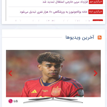
قرارداد مربی خارجی استقلال تمدید شد
خبرگزاری مهر
خانه بوکاجونیورز به ورزشگاهی ۸۰ هزار نفری تبدیل می‌شود
خبرگزاری ایلنا
واکنش پزشکیان به بازسازی ورزشگاه آزادی: پول نداریم نمی‌سازیم!
خبرانلاین
مربی خارجی استقلال قراردادش را تمدید کرد
خبرانلاین
آخرین ویدیوها
محل برگزاری دیدارهای استقلال و پرسپولیس اعلام شد
خبرورزشی
رسمی| آرسنال شاه‌ماهی لیگ برتر را شکار کرد
خبرورزشی
مجتبی محرمی در من‌تومن: پروین گفت اگر بری کمر پرسپولیس می‌شکنه/ دخترم پلیس شده ولی پیش من نمی‌آید/ این‌قدر اذیتم کردند که رفتم سراغ اعتیاد!
خبرورزشی
اعلام محل میزبانی استقلال و پرسپولیس در لیگ برتر
خبرگزاری تابناک
ستاره جوان توپچی‌ها رباط صلیبی پاره کرد
خبرگزاری ایلنا