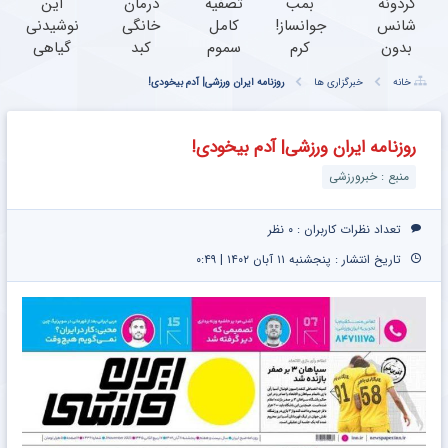
گردونه
بمب
تصفیه
درمان
این
شانس
جوانساز!
کامل
خانگی
نوشیدنی
بدون
کرم
سموم
کبد
گیاهی
پوچ از
بوتاکس
کبد با
چرب با
مثل
خانه
خبرگزاری ها
روزنامه ایران ورزشی| آدم بیخودی!
PS5 تا
جلبک
این
دمنوش
آهن ربا
آیفون17
اسپیرولینا50%تخفیف
دمنوش
10
سموم
و بیت
گیاهی
گیاه+55%
کبدتان
روزنامه ایران ورزشی| آدم بیخودی!
کوین
و خالص
تخفیف
را نابود
منبع : خبرورزشی
(سفارش
می کند
با
تخفیف
تعداد نظرات کاربران :
۰ نظر
تا
تاریخ انتشار : پنجشنبه ۱۱ آبان ۱۴۰۲ | ۰:۴۹
امشب)