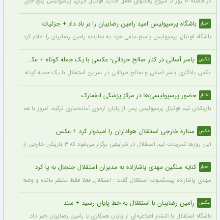
در فاصله ۱۰ روز تا شروع رقابتهای فصل جدید فوتبال ایران، پرسپولیس پنج جای خالی در فهرست بزرگسالان خود می‌بیند و البته نقایصی که در صورت عدم تکمیل تیم، میتواند آسیب بزرگی را در طول فصل به این تیم بزند. سرخپوشان در این پنجره نقل و انتقالات ۸ خرید را انجام دادند اما باتوجه به ضعف اسکواد فصل گذشته و همچنین کنار گذاشتن شش بازیکن، همچنان چند پست در تیم پرسپولیس خالی است.
باشگاه پرسپولیس امید رامین رضاییان را بر باد داد + جزئیات
اخبار
باشگاه فوتبال پرسپولیس پاسخ منفی خود به نماینده رامین رضاییان را اعلام کرد.
یاسر آسانی در کنار صالح حردانی؛ عکسی با یک جمله کوتاه + عکس
عکس
عکس یادگاری یاسر آسانی و صالح حردانی در تمرین استقلال با یک جمله کوتاه از سوی وینگ
حضور پرسپولیسی‌ها در مرکز پزشکی ایفمارک
اخبار
بازیکنان تیم فوتبال پرسپولیس پس از پایان اردوی آماده‌سازی ترکیه، امروز با هماهنگی‌ها
ستاره خارجی استقلال هواداران را امیدوار کرد + عکس
عکس
این روزها تمرینات تیم استقلال در شرایطی برگزار می‌شود که ۳ بازیکن خارجی این تیم با قدرت در کنار دیگر بازیکنان داخلی استقلال مشغول تمرین کردن هستند.
کنایه سنگین مهدی پاشازاده به مدیران استقلال جنجال به پا کرد
اخبار
مهدی پاشازاده پیشکسوت استقلال گفت : استقلال فعلا فقط منتظر مانده و وضعیت مدیر
رامین رضاییان با استقلال به خط پایان رسید + سند
عکس
باشگاه استقلال با انتشار اطلاعیه‌ای از پایان همکاری با رامین رضاییان خبر داد.