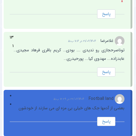
پاسخ
۱۳
غلامرضا
۲۱/۰۶/۱۴۰۴ در ۱۱:۱۶ ب٫ظ
۱
توناصرحجازی رو ندیدی …. بودی… کریم باقری فرهاد مجیدی…
عابدزاده…. مهدوی کیا…. پورحیدری…
پاسخ
۰
Football land
۲۲/۰۶/۱۴۰۴ در ۱۲:۲۹ ب٫ظ
۰
بعضی از آدمها جک های خیلی بی مزه ای می سازند از خودشون
پاسخ