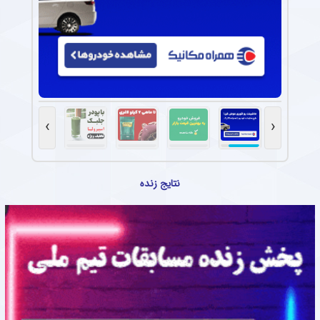
›
‹
نتایج زنده