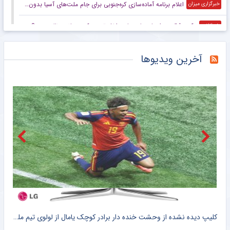
اعلام برنامه آماده‌سازی کره‌جنوبی برای جام ملت‌های آسیا بدون سرمربی
خبرگزاری میزان
عکس | قیمت اسباب بازی‌های داخل تصویر کریستیانو رونالدو چند؟
خبرانلاین
در نازی‌آباد مشخص شد اکبر عبدی چقدر محبوب است/ روزنامه خبرورزشی پنج‌شنبه را ببینید
خبرورزشی
آخرین ویدیوها
ناکامی مجدد استقلال در باز کردن پنجره نقل و انتقالاتی
باشگاه خبرنگاران جوان
رحمتی: هدف ما ایستادن روی سکوی قهرمانی آسیاست/ برای اهتزاز پرچم ایران روی تخته می‌رویم
خبرگزاری میزان
عکس | تعطیلات دونفره امباپه و خانم بازیگر؛ تصویری که برزیل را منفجر کرد!
خبرانلاین
ویدیو| خود صلاح هم از این استقبال شوکه شد/ آتش بازی ترک‌ها در شهر!
خبرورزشی
مسابقات دوومیدانی بلاروس/ کسب ۶ مدال توسط ملی‌پوشان ایران
باشگاه خبرنگاران جوان
کلیپ دیده نشده از وحشت خنده دار برادر کوچک یامال از لولوی تیم ملی اسپانیا + سند
شلیک لامین یامال در حمایت از ایران ، علیه آمریکا !! + کلیپ وایرال شده