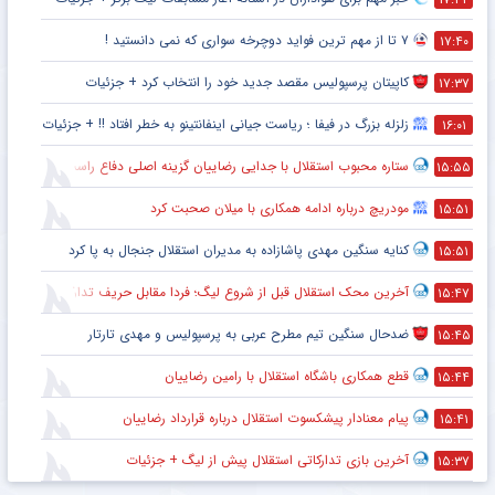
۷ تا از مهم ترین فواید دوچرخه سواری که نمی دانستید !
۱۷:۴۰
کاپیتان پرسپولیس مقصد جدید خود را انتخاب کرد + جزئیات
۱۷:۳۷
زلزله بزرگ در فیفا ؛ ریاست جیانی اینفانتینو به خطر افتاد !! + جزئیات
۱۶:۰۱
ستاره محبوب استقلال با جدایی رضاییان گزینه اصلی دفاع راست این تیم
۱۵:۵۵
مودریچ درباره ادامه همکاری با میلان صحبت کرد
۱۵:۵۱
کنایه سنگین مهدی پاشازاده به مدیران استقلال جنجال به پا کرد
۱۵:۵۱
آخرین محک استقلال قبل از شروع لیگ؛ فردا مقابل حریف تدارکاتی
۱۵:۴۷
ضدحال سنگین تیم مطرح عربی به پرسپولیس و مهدی تارتار
۱۵:۴۵
قطع همکاری باشگاه استقلال با رامین رضاییان
۱۵:۴۴
پیام معنادار پیشکسوت استقلال درباره قرارداد رضاییان
۱۵:۴۱
آخرین بازی تدارکاتی استقلال پیش از لیگ + جزئیات
۱۵:۳۷