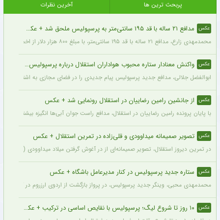
پربحث ترین ها
آخرین نظرات
مدافع ۲۱ ساله با قد ۱۹۵ سانتی‌متر به پرسپولیس ملحق شد + عکس
عکس
محمدمهدی زارع، مدافع ۲۱ ساله با قد ۱۹۵ سانتی‌متر، با مبلغ ۸۰۰ هزار دلار از اخمت گروژنی به پرسپولیس پیوست.
واکنش معنادار ستاره محبوب هواداران استقلال درباره پرسپولیس + عکس
عکس
ابوالفضل جلالی، مدافع جدید پرسپولیس پیام جدیدی را در فضای مجازی به اشتراک گذاش
از جانشین رامین رضاییان در استقلال رونمایی شد + عکس
عکس
با پایان پرونده رامین رضاییان در استقلال، مدافع راست جوان آبی‌ها انگیزه بیشتری برای
تصویر صمیمانه میداوودی و قلی‌زاده در تمرین استقلال + عکس
عکس
در تمرین دیروز استقلال، تصویر صمیمانه‌ای از در آغوش گرفتن میلاد میداوودی (مربی مهاج
ستاره جدید پرسپولیس در کنار مدیرعامل باشگاه + عکس
عکس
محمدمهدی محبی، وینگر جدید پرسپولیس، در پرواز بازگشت از اردوی ارزروم در کنار پیما
۱۰ روز تا شروع لیگ؛ پرسپولیس با نقایص اساسی در ترکیب + عکس
عکس