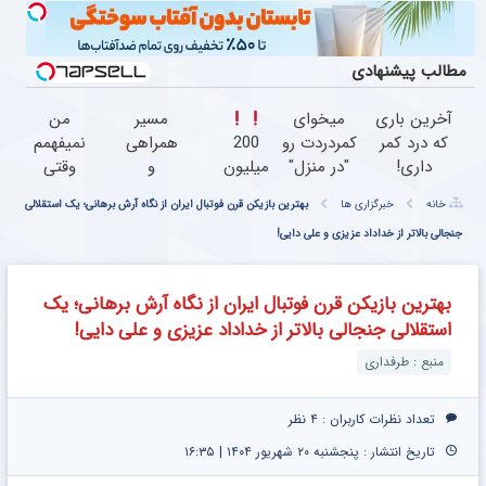
مطالب پیشنهادی
آخرین باری
میخوای
مسیر
من
که درد کمر
کمردردت رو
200
همراهی
نمیفهمم
داری!
"در منزل"
میلیون
و
وقتی
◗پرسش‌نامه
درمان کنی؟
وام
گزارش
زانو درد
خانه
خبرگزاری ها
بهترین بازیکن قرن فوتبال ایران از نگاه آرش برهانی؛ یک استقلالی
رو پر کن◖
(◂فیلم +
عملکرد
درمان
◂پرسش‌نامه)
جنجالی بالاتر از خداداد عزیزی و علی دایی!
فقط با
گروه
داره،
احراز
اسنپ
چرا
هویت
در ۱۴۰۴
دردش
بهترین بازیکن قرن فوتبال ایران از نگاه آرش برهانی؛ یک
رو داری
استقلالی جنجالی بالاتر از خداداد عزیزی و علی دایی!
تحمل
میکنی؟
منبع : طرفداری
تعداد نظرات کاربران :
۴ نظر
تاریخ انتشار : پنجشنبه ۲۰ شهریور ۱۴۰۴ | ۱۶:۳۵