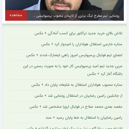
ه
مشاهده
پیام ویژه مدیر استقلال برای هواداران آبی سوژه شد + سند
تلاش بالای خرید جدید تراکتور برای کسب آمادگی + عکس
ستاره خارجی استقلال هواداران را امیدوار کرد + عکس
اعضای تیم فوتبال پرسپولیس امروز راهی ایفمارک شدند + عکس
مربی جدید تیم امید پرسپولیس کار خود را به صورت رسمی در این
باشگاه آغاز کرد + عکس
ستاره محبوب هواداران استقلال به شایعات پایان داد + عکس
از جانشین رامین رضاییان در استقلال رونمایی شد + عکس
مقصد بعدی محمد صلاح در فوتبال اروپا مشخص شد + عکس
رامین رضاییان با استقلال به خط پایان رسید + سند
اشتباه عجیب باشگاه برزیلی؛ تبریک تولد ستاره درگذشته + عکس