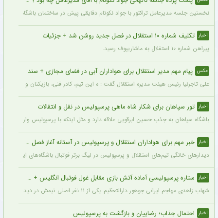
پشت پرده جلسه ناگهانی جواد نکونام با آقای مدیرعامل چه بود ؟ + عکس
نخستین جلسه مدیرعامل تراکتور با جواد نکونام دقایقی پیش در ساختمان باشگاه برگزار شد
تکلیف شماره ۱۰ استقلال در فصل جدید روشن شد + جزئیات
اخبار
پیراهن شماره ۱۰ استقلال به ماشاریپوف رسید.
پیام مهم مدیر استقلال برای هواداران آبی در فضای مجازی + سند
عکس
علی تاجرنیا رئیس هیئت مدیره استقلال گفت : ه این تیم، کادر فنی، بازیکنان و مسیری که 
تور سپاهان برای شکار شاه ماهی پرسپولیس در نقل و انتقالات
اخبار
باشگاه سپاهان به جذب حسین ابرقویی علاقه دارد و مثل اینکه با پرسپولیس وارد مذاکره 
خبر مهم برای هواداران استقلال و پرسپولیس در آستانه آغاز فصل جدید
اخبار
دیدارهای خانگی تیم‌های استقلال و پرسپولیس در لیگ برتر فوتبال باشگاه‌های ایران در و
ستاره پرسپولیسی آماده آتش بازی مقابل غول فوتبال انگلیس + جزئیات
اخبار
شهاب زاهدی مهاجم ایرانی جوهور دارالتعظیم یکی از ۱۱ نفر اصلی تیمش در دیدار تدارکاتی برابر چلسی است.
احتمال جذاب؛ رضاییان و بازگشت به پرسپولیس
اخبار