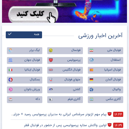
آخرین اخبار ورزشی
همه
فوتبال ملی
فوتسال
لیگ برتر
استقلال
پرسپولیس
فوتبال جهان
فوتبال اسپانیا
فوتبال انگلیس
فوتبال ایتالیا
فوتبال آلمان
منهای فوتبال
بسکتبال
والیبال
کشتی
ورزش بانوان
گالری عکس
گالری فیلم
دکه
پیام مهم لژیونر سرشناس ایرانی به مدیران پرسپولیس رسید + جزئیات
۱۶:۴۴
اولین واکنش ستاره پرسپولیسی پس از حضور در فوتبال قطر
۱۶:۳۹