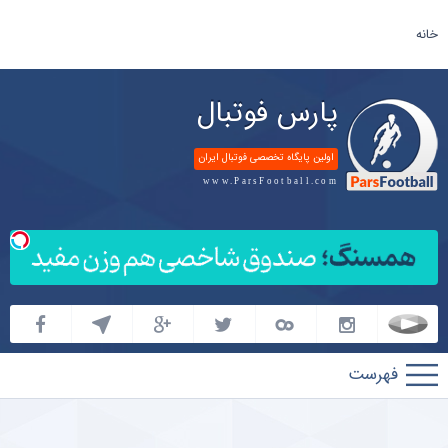
خانه
پارس فوتبال
اولین پایگاه تخصصی فوتبال ایران
www.ParsFootball.com
پارس
فوتبال