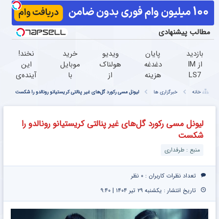
مطالب پیشنهادی
بازدید
پایان
ویدیو
خرید
نخند!
از IM
دغدغه
هولناک
موبایل
این
LS7
هزینه
از
با
آینده‌ی
لوکس
های
جوان
اسنپ
خودت
خانه
خبرگزاری ها
لیونل مسی رکورد گل‌های غیر پنالتی کریستیانو رونالدو را شکست
ترین
دندان
کارتن
پی |
بدون
شاسی
پزشکی
خوابی
در ۴
چربیسوز
بلند
با پک
که
قسط
لاغریه
لیونل مسی رکورد گل‌های غیر پنالتی کریستیانو رونالدو را
برقی
سفید
میلیاردر
بدون
(تا دیر
شکست
ایران
کننده
شد.
سود و
نشده
در
خانگی
آموزش
کارمزد!
سفارش
منبع : طرفداری
باشگاه
رایگان
بده)
انقلاب
تعداد نظرات کاربران :
۰ نظر
تاریخ انتشار : یکشنبه ۲۹ تیر ۱۴۰۴ | ۹:۴۰