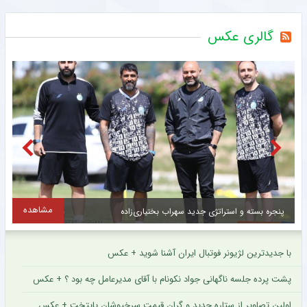
گالری عکس
مشاهده
پنجره بسته و استراتژی جدید سهراب بختیاری‌زاده
پ
با جدیدترین لژیونر فوتبال ایران آشنا شوید + عکس
پشت پرده جلسه ناگهانی جواد نکونام با آقای مدیرعامل چه بود ؟ + عکس
اولین تصاویر از ستاره جدید و گران قیمت سرخپوشان پایتخت + عکس