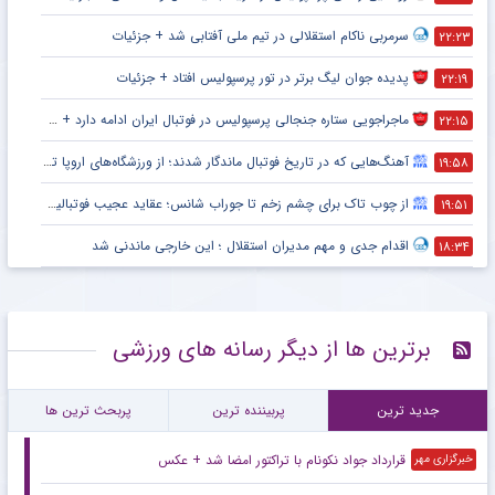
سرمربی ناکام استقلالی در تیم ملی آفتابی شد + جزئیات
۲۲:۲۳
پدیده جوان لیگ برتر در تور پرسپولیس افتاد + جزئیات
۲۲:۱۹
ماجراجویی ستاره جنجالی پرسپولیس در فوتبال ایران ادامه دارد + جزئیات
۲۲:۱۵
آهنگ‌هایی که در تاریخ فوتبال ماندگار شدند؛ از ورزشگاه‌های اروپا تا جام جهانی
۱۹:۵۸
از چوب تاک برای چشم زخم تا جوراب شانس؛ عقاید عجیب فوتبالیست‌ها!
۱۹:۵۱
اقدام جدی و مهم مدیران استقلال ؛ این خارجی ماندنی شد
۱۸:۳۴
برترین ها از دیگر رسانه های ورزشی
جدید ترین
پربیننده ترین
پربحث ترین ها
قرارداد جواد نکونام با تراکتور امضا شد + عکس
خبرگزاری مهر