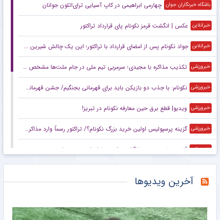
چهارمی ابراهیمی در کاپ آسیایی ترای‌اتلون جوانان
باشگاه خبرنگاران جوان
عکس | انگشت قرمز نکونام پای قرارداد تراکتور
خبرانلاین
جواد نکونام پس از امضای قرارداد با تراکتور؛ این یک چالش شیرین است
خبرانلاین
تکذیب مذاکره با مجیدی؛ سرمربی تیم ملی در جام ملت‌ها مشخص است
خبرورزشی
نکونام: با جذب دو بازیکن باید برای قهرمانی بجنگیم/ جشن قهرمانی با این تیم افتخار است
خبرورزشی
ویدیو| قطع برق حین معارفه نکونام در تبریز!
خبرورزشی
گزینه پرسپولیس اولین خرید بزرگ نکونام؟/ تراکتور رسماً وارد مذاکره شده است
خبرورزشی
آخرین خبر در مورد بازگشت رامین رضاییان به پرسپولیس
خبرورزشی
دلیل جدایی ربیعی از تراکتور مشخص شد
خبرورزشی
آخرین ویدیوها
تراکتور به دنبال آرش رضاوند
مشرق نیوز
فیلم/ شادی بعد از گل در برزیل حادثه آفرید!
مشرق نیوز