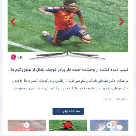
پاسخ تراکتور به ادعای سرباز شدن بیرانوند
خبرانلاین
بیرانوند سرباز است؟/ واکنش رسمی به یک احتمال
خبرورزشی
محمدجواد حسین‌نژاد هم به سرنوشت طارمی دچار شد؟
خبرورزشی
کلیپ ؛ افشاگری جنجالی مهدی قائدی علیه کاپیتان های استقلال فضای مجازی را منفجر کرد+ سند
کلیپ دیده نشده از وحشت خنده دار برادر کوچک یامال از لولوی تیم ملی اسپانیا + سند
شلی
در
در هنگام جشن قهرمانی بازیکنان تیم ملی فوتبال آرژانتین برادر کوچک لامین یامال با دیدن
تصوی
مدل موهای نیکو ویلیامز ستاره ماتادورها پا به فرار می گذارد. این حرکت وی به سوژه طنز
پرچ
کاربران در فضای مجازی تبدیل شد.
۱۵:۲۴
۱۴۰۵/۰۵/۰۱ ۱۵:۴۵
مشاهده فیلم