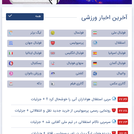
آخرین اخبار ورزشی
همه
فوتبال ملی
فوتسال
لیگ برتر
استقلال
پرسپولیس
فوتبال جهان
فوتبال اسپانیا
فوتبال انگلیس
فوتبال ایتالیا
فوتبال آلمان
منهای فوتبال
بسکتبال
والیبال
کشتی
ورزش بانوان
گالری عکس
گالری فیلم
دکه
مربی استقلال هواداران آبی را خوشحال کرد !! + جزئیات
۲۲:۳۶
رونمایی رسمی پرسپولیس از خرید جدید نقل و انتقالاتی + جزئیات
۲۲:۲۸
سرمربی ناکام استقلالی در تیم ملی آفتابی شد + جزئیات
۲۲:۲۳
پدیده جوان لیگ برتر در تور پرسپولیس افتاد + جزئیات
۲۲:۱۹