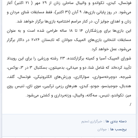
فوتسال، کبدی، تکواندو و والیبال ساحلی زنان از ۲۹ مهر ( ۲۱ اکتبر) آغاز
می‌شود. در روز پایانی بازی‌ها، ۹ آبان (۳۱ اکتبر)، فقط مسابقات شنای مردان و
زنان و اهدای جوایز آن، در کنار مراسم اختتامیه بازی‌ها برگزار خواهد شد.
این بازی‌ها برای ورزشکاران ۱۴ تا ۱۸ ساله طراحی شده است و به عنوان
مسابقات انتخابی بازی‌های المپیک جوانان که تابستان ۲۰۲۶ در داکار برگزار
می‌شود، عمل خواهد کرد.
شورای المپیک آسیا و کمیته برگزارکننده، ۲۳ رشته ورزشی را برای این رویداد
تأیید کرده‌اند که شامل شنا، دو و میدانی، بدمینتون، بسکتبال ۳ در ۳، بوکس،
شیرجه، دوچرخه‌سواری، سوارکاری، ورزش‌های الکترونیکی، فوتسال، گلف،
هندبال، جوجیتسو، جودو، کبدی، هنرهای رزمی ترکیبی، موی تای، تنیس روی
میز، تکواندو، تنیس، سه‌گانه، والیبال، وزنه‌برداری و کشتی می‌شود.
/
دسته بندی ها :
خبرگزاری تسنیم
برچسب ها :
جوانان