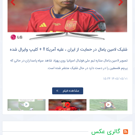
پرسپولیس و نخستین چالش حقوقی برای «سرمربی» پیش از آغاز لیگ برتر
خبرگزاری مهر
دنده عقب به سبک رامین رضاییان؛ پرسپولیس هم جزو گزینه‌هاست!
خبرورزشی
کلیپ دیده نشده از وحشت خنده دار برادر کوچک یامال از لولوی تیم ملی اسپانیا + سند
شلیک لامین یامال در حمایت از ایران ، علیه آمریکا !! + کلیپ وایرال شده
تصویر لامین یامال ستاره تیم ملی فوتبال اسپانیا روی پهپاد شاهد سپاه پاسداران در حالی که
پرچم فلسطین را در دست دارد در حال شلیک منتشر شده است.
دروا
۱۵:۰۱
۱۴۰۵/۰۵/۰۱ ۱۵:۲۴
مشاهده فیلم
گالری عکس