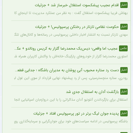
اقدام عجیب پیشکسوت استقلال خبرساز شد + جزئیات
اخبار
بهتاش فریبا پیشکسوت استقلال گفت : به نظر من عملکرد مدیریت تا اینجای کار قابل قبول 
حکومت نظامی تارتار در رختکن پرسپولیس! + جزئیات
اخبار
مهدی تارتار نسبت به انتشار اخبار داخلی پرسپولیس در رسانه‌ها و کانال‌های تلگرامی عصبا
عجیب اما واقعی؛ دیس‌بک محمدرضا گلزار به کریس رونالدو + عکس
عکس
استوری محمدرضا گلزار از خودروهای پارکینگ خانه‌اش با واکنش کاربران همراه شده و برخی 
دست رد ستاره محبوب آبی پوشان به مدیران باشگاه ؛ جدایی قطعی است !
اخبار
رودری، ستاره منچسترسیتی، پس از رد پیشنهاد نهایی قرارداد از سوی این غول لیگ برتری،
بازگشت آدان به استقلال جدی شد
اخبار
استقلال برای بازگرداندن آنتونیو آدان مذاکراتی را با این دروازه‌بان اسپانیایی انجام داده و قرار است مذاکرات اوایل هفته نهایی شود. آدان
پدیده جوان لیگ برتر در تور پرسپولیس افتاد + جزئیات
اخبار
باشگاه پرسپولیس در ادامه سیاست‌های خود برای جوان‌گرایی و سرمایه‌گذاری روی استعدادهای آینده فوتبال ایران، ک