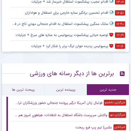
اقدام عجیب پیشکسوت استقلال خبرساز شد + جزئیات
۱۳:۰۸
اقدام تحسین برانگیز ستاره خارجی برای استقلال و هواداران
۱۲:۵۱
متلک سنگین پیشکسوت استقلال به اقدام جنجالی مهدی تاج در فدراسیون فوتبال
۱۲:۴۰
توصیه حیاتی پیشکسوت پرسپولیس به ستاره های سرخ + جزئیات
۱۲:۲۹
پرسپولیس پدیده جوان لیگ برتر را شکار کرد + جزئیات
۱۲:۱۶
برترین ها از دیگر رسانه های ورزشی
جدید ترین
پربیننده ترین
پربحث ترین ها
فوتبال زنان آمریکا درگیر پرونده جنجالی حضور ورزشکاران تراجنسیتی
خبرگزاری دانشجو
واکنش سرپرست باشگاه استقلال به انتقادات؛ هیاهوی امروز هم می‌گذرد!
خبرگزاری مهر
عکس| تیم پپ فرو ریخت
خبرانلاین