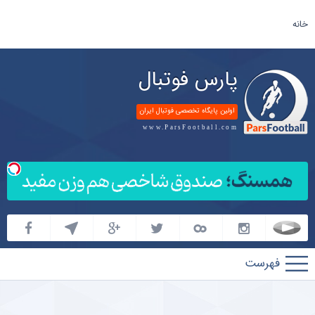
خانه
پارس فوتبال
اولین پایگاه تخصصی فوتبال ایران
www.ParsFootball.com
پارس
فوتبال