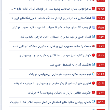
ماجراجویی ستاره جنجالی پرسپولیس در فوتبال ایران ادامه دارد + جزئیات
۲۲:۱۵
آهنگ‌هایی که در تاریخ فوتبال ماندگار شدند؛ از ورزشگاه‌های اروپا تا جام جهانی
۱۹:۵۸
از چوب تاک برای چشم زخم تا جوراب شانس؛ عقاید عجیب فوتبالیست‌ها!
۱۹:۵۱
اقدام جدی و مهم مدیران استقلال ؛ این خارجی ماندنی شد
۱۸:۳۴
دست رد ستاره محبوب آبی پوشان به مدیران باشگاه ؛ جدایی قطعی است !
۱۸:۲۷
شوخی کنایه آمیز سرمربی استقلالی به خرید جدید پرسپولیس
۱۸:۲۲
بازگشت آدان به استقلال جدی شد
۱۵:۴۹
تیم جدید ستاره محبوب هواداران پرسپولیس لو رفت
۱۵:۴۵
آخرین خبر از حضور لژیونر مطرح در پرسپولیس + جزئیات لو رفته
۱۵:۴۱
حکومت نظامی تارتار در رختکن پرسپولیس! + جزئیات
۱۵:۲۲
شماره پیراهن ستاره های استقلال در فصل جدید اعلام شد + جزئیات
۱۳:۱۹