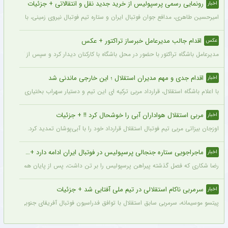
رونمایی رسمی پرسپولیس از خرید جدید نقل و انتقالاتی + جزئیات
اخبار
امیرحسین طاهری، مدافع جوان فوتبال ایران و ستاره تیم فوتبال نیروی زمینی، با قرارداد
اقدام جالب مدیرعامل خبرساز تراکتور + عکس
عکس
مدیرعامل باشگاه تراکتور با حضور در محل باشگاه با کارکنان دیدار کرد و سپس از کمپ تمری
اقدام جدی و مهم مدیران استقلال ؛ این خارجی ماندنی شد
اخبار
با اعلام باشگاه استقلال، قرارداد مربی ترکیه ای این تیم و دستیار سهراب بختیاری زاده تمد
مربی استقلال هواداران آبی را خوشحال کرد !! + جزئیات
اخبار
اوزجان بیزاتی مربی تیم فوتبال استقلال قرارداد خود را با آبی‌پوشان تمدید کرد.
ماجراجویی ستاره جنجالی پرسپولیس در فوتبال ایران ادامه دارد + جزئیات
اخبار
رضا شکاری که فصل گذشته پیراهن پرسپولیس را بر تن داشت، پس از پایان همکاری با این
سرمربی ناکام استقلالی در تیم ملی آفتابی شد + جزئیات
اخبار
پیتسو موسیمانه، سرمربی سابق استقلال با توافق فدراسیون فوتبال آفریقای جنوبی به‌عنو