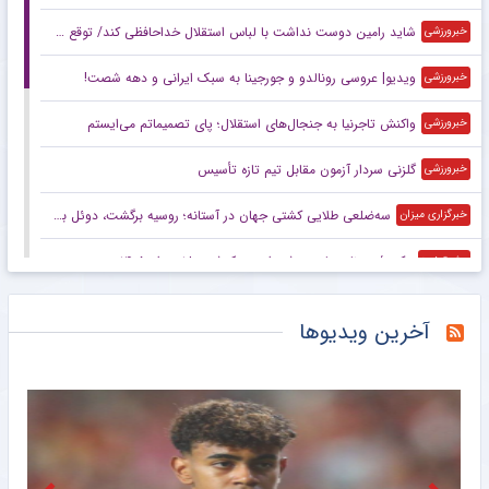
شاید رامین دوست نداشت با لباس استقلال خداحافظی کند/ توقع چندانی از این استقلال نداریم/ این پنجره بسته حاصل شوک‌های مدیریتی است
خبرورزشی
ویدیو| عروسی رونالدو و جورجینا به سبک ایرانی و دهه شصت!
خبرورزشی
واکنش تاجرنیا به جنجال‌های استقلال؛ پای تصمیماتم می‌ایستم
خبرورزشی
گلزنی سردار آزمون مقابل تیم تازه تأسیس
خبرورزشی
سه‌ضلعی طلایی کشتی جهان در آستانه؛ روسیه برگشت، دوئل بزرگ ایران و آمریکا
خبرگزاری میزان
عکس/ روزنامه‌های ورزشی امروز یک‌شنبه ۱۸ مرداد ۱۴۰۵
مشرق نیوز
دیوار طارمی جلوی عربستان
مشرق نیوز
آخرین ویدیوها
دلیل جدایی رامین رضاییان از استقلال چه بود؟/ سه جام سخت پیش روی آبی‌ها
خبرگزاری مهر
واکنش تند فیفا به تلاش‌ها برای برکناری اینفانتینو
خبرگزاری مهر
تیم ملی زنان در انتظار فیفادی؛ دو بازی تدارکاتی و یک سؤال درباره نیمکت
خبرگزاری مهر