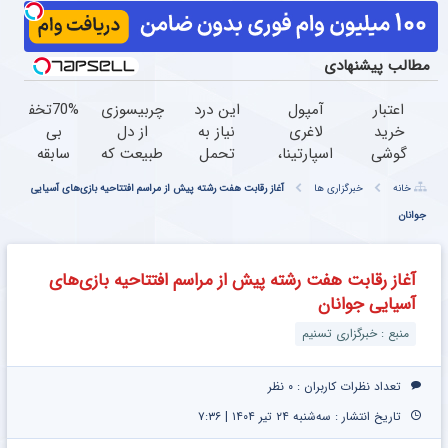
مطالب پیشنهادی
اعتبار
آمپول
این درد
چربیسوزی
70%تخفیف
خرید
لاغری
نیاز به
از دل
بی
گوشی
اسپارتینا،
تحمل
طبیعت که
سابقه
بگیر
ا میلیون
نداره
خوش
برای
خانه
خبرگزاری ها
آغاز رقابت هفت رشته پیش از مراسم افتتاحیه بازی‌های آسیایی
همین
تومان
زانو درد
اندامت
سفارش
جوانان
حالا
ارزان‌تر از
منظورمونه
میکنه!
چربیسوز
درخواست
همه‌جا!
نصف
گیاهی
اعتبار بده
قیمت بخر
آغاز رقابت هفت رشته پیش از مراسم افتتاحیه بازی‌های
و لاغر شو
آسیایی جوانان
منبع : خبرگزاری تسنیم
تعداد نظرات کاربران :
۰ نظر
تاریخ انتشار : سه‌شنبه ۲۴ تیر ۱۴۰۴ | ۷:۳۶