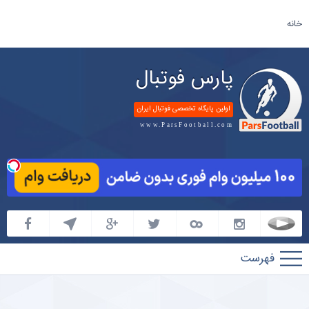
خانه
پارس فوتبال
اولین پایگاه تخصصی فوتبال ایران
www.ParsFootball.com
پارس
فوتبال