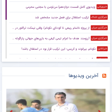
ویدیوی کامل قسمت دوازدهم| من‌تومن با مجتبی محرمی
خبرورزشی
ترکیب استقلال برای فصل جدید مشخص شد
خبرگزاری تابناک
از پروژه ناتمام ربیعی تا کودتای نکونام/ وقتی نیمکت تراکتور در یک شب زیرورو شد
خبرگزاری میزان
آرزومند: هدف ما اعزام تیمی کیفی به بازی‌های جهانی پاراگوئه است/ هنوز به شرایط ایده‌آل نرسیده‌ایم
خبرگزاری میزان
نکونام، بیرانوند و کریمی؛ این ترکیب قرار بود در استقلال باشد!
خبرانلاین
لیگ برتر در قرق مربیان استقلالی/ روزنامه خبرورزشی دوشنبه را ببینید
خبرورزشی
کاظم‌زاده: از استکی حلالیت می‌طلبم/ یک مشاوره اشتباه مسیر قهرمانی من را تغییر داد
خبرگزاری میزان
آخرین ویدیوها
بلاتکلیفی بازیکنان تیم ملی در آستانه آغاز فصل جدید فوتبال باشگاهی/ سردرد لژیونر‌ها و کاپیتان‌های بدون تیم
خبرگزاری میزان
هجوم هزاران هوادار کریستیانو به عروس سرگردان؛ آنها تصور می‌کردند مراسم ازدواج رونالدو و جورجینا است!
خبرانلاین
بغض و کری‌خوانی بازیکن جدید پرسپولیس: به مهرداد میناوند قول دادم!/ پرسپولیس خودش قرعه مرگ است +ویدیو
خبرورزشی
ویدیو| گلزن جدید پرسپولیس علیه استقلال: مخصوصا شش تا بیشتر نزدم!/ مجری: دست داشت!
خبرورزشی