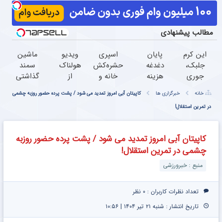
مطالب پیشنهادی
این کرم
پایان
اسپری
ویدیو
ماشین
جلبک،
دغدغه
حشره‌کش
هولناک
سمند
جوری
هزینه
خانه و
از
گذاشتی
چروکاتو
های
گیاهان
جوان
برای
خانه
خبرگزاری ها
کاپیتان آبی امروز تمدید می شود / پشت پرده حضور روزبه چشمی
صاف
دندان
خانگی،
کارتن
فروش؟
میکنه
در تمرین استقلال!
پزشکی
نابودکننده
خوابی
با
که انگار
با پک
انواع
که
خودرو45
بوتاکس
سفید
حشرات
میلیاردر
سریع
کاپیتان آبی امروز تمدید می شود / پشت پرده حضور روزبه
کردی!
کننده
خانگی و
شد.
بفروش
چشمی در تمرین استقلال!
(تخفیف
خانگی
آفات
آموزش
ویژه)
رایگان
منبع : خبرورزشی
تعداد نظرات کاربران :
۰ نظر
تاریخ انتشار : شنبه ۲۱ تیر ۱۴۰۴ | ۱۰:۵۶