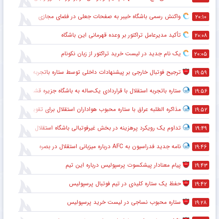
واکنش رسمی باشگاه خیبر به صفحات جعلی در فضای مجازی
۲۰:۱۰
تأکید مدیرعامل تراکتور بر وعده قهرمانی این باشگاه
۲۰:۰۸
یک نام جدید در لیست خرید تراکتور از زبان نکونام
۲۰:۰۵
ترجیح فوتبال خارجی بر پیشنهادات داخلی توسط ستاره باتجربه
۱۹:۵۹
ستاره باتجربه استقلال با قراردادی یک‌ساله به باشگاه جزیره قشم پیوست
۱۹:۵۶
مذاکره الطلبه عراق با ستاره محبوب هواداران استقلال برای تقویت خط دفاعی
۱۹:۵۲
تداوم یک رویکرد پرهزینه در بخش غیرفوتبالی باشگاه استقلال
۱۹:۴۹
نامه جدید فدراسیون به AFC درباره میزبانی استقلال در بصره
۱۹:۴۶
پیام معنادار پیشکسوت پرسپولیس درباره این تیم
۱۹:۴۳
حفظ یک ستاره کلیدی در تیم فوتبال پرسپولیس
۱۹:۴۲
ستاره محبوب نساجی در لیست خرید پرسپولیس
۱۹:۲۸