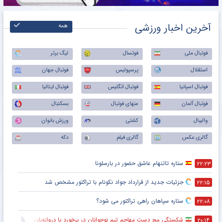
آخرین اخبار ورزشی
همه
فوتبال ملی
فوتسال
لیگ برتر
استقلال
پرسپولیس
فوتبال جهان
فوتبال اسپانیا
فوتبال انگلیس
فوتبال ایتالیا
فوتبال آلمان
منهای فوتبال
بسکتبال
والیبال
کشتی
ورزش بانوان
گالری عکس
گالری فیلم
دکه
ستاره تاتنهام عاشق حضور در بارسلونا
۲۲:۲۳
جزئیات جدید از قرارداد جواد نکونام با تراکتور مشخص شد
۲۲:۱۵
ستاره سپاهان راهی تراکتور می شود؟
۲۲:۰۸
شکستگی مچ دست مهاجم تیم نوجوانان در برخورد با دروازه‌بان
۲۰:۱۴