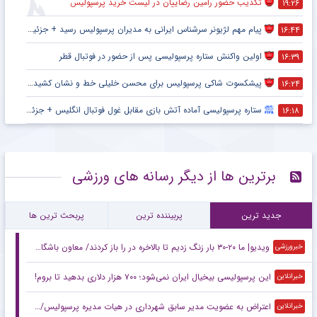
تکذیب حضور رامین رضاییان در لیست خرید پرسپولیس
۱۹:۲۶
پیام مهم لژیونر سرشناس ایرانی به مدیران پرسپولیس رسید + جزئیات
۱۶:۴۴
اولین واکنش ستاره پرسپولیسی پس از حضور در فوتبال قطر
۱۶:۳۹
پیشکسوت شاکی پرسپولیس برای محسن خلیلی خط و نشان کشید + جزئیات
۱۶:۲۴
ستاره پرسپولیسی آماده آتش بازی مقابل غول فوتبال انگلیس + جزئیات
۱۶:۱۸
برترین ها از دیگر رسانه های ورزشی
جدید ترین
پربیننده ترین
پربحث ترین ها
ویدیو| ما ۲۰-۳۰ بار زنگ زدیم تا بالاخره در را باز کردند/ معاون باشگاه اصلا پرسپولیسی نیست!
خبرورزشی
این پرسپولیسی بیخیال ایران نمی‌شود؛ ۷۰۰ هزار دلاری بدهید تا بروم!
خبرانلاین
اعتراض به عضویت مدیر سابق شهرداری در هیات مدیره پرسپولیس/ چرا باشگاهها باید پارکینگ مدیران صنعتی، اقتصادی، سیاسی، نظامی و… شود؟
خبرانلاین