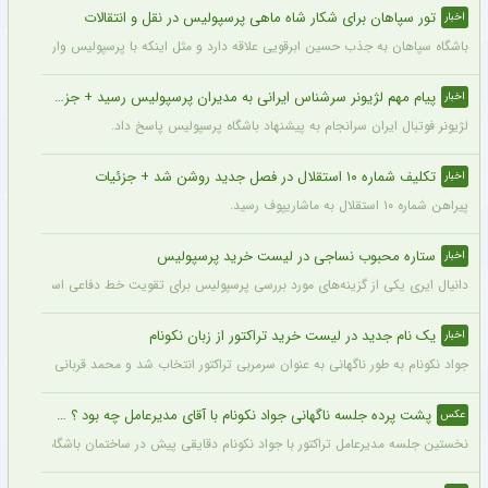
تور سپاهان برای شکار شاه ماهی پرسپولیس در نقل و انتقالات
اخبار
باشگاه سپاهان به جذب حسین ابرقویی علاقه دارد و مثل اینکه با پرسپولیس وارد مذاکره 
پیام مهم لژیونر سرشناس ایرانی به مدیران پرسپولیس رسید + جزئیات
اخبار
لژیونر فوتبال ایران سرانجام به پیشنهاد باشگاه پرسپولیس پاسخ داد.
تکلیف شماره ۱۰ استقلال در فصل جدید روشن شد + جزئیات
اخبار
پیراهن شماره ۱۰ استقلال به ماشاریپوف رسید.
ستاره محبوب نساجی در لیست خرید پرسپولیس
اخبار
دانیال ایری یکی از گزینه‌های مورد بررسی پرسپولیس برای تقویت خط دفاعی است؛ با این
یک نام جدید در لیست خرید تراکتور از زبان نکونام
اخبار
جواد نکونام به طور ناگهانی به عنوان سرمربی تراکتور انتخاب شد و محمد قربانی یکی از اه
پشت پرده جلسه ناگهانی جواد نکونام با آقای مدیرعامل چه بود ؟ + عکس
عکس
نخستین جلسه مدیرعامل تراکتور با جواد نکونام دقایقی پیش در ساختمان باشگاه برگزار شد