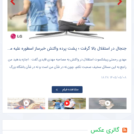
پوشیدن شماره ۱۰ پرسپولیس؟ شمشیر دولبه است و امیدوارم لیاقت داشته باشم/ بزرگ‌تر از علی دایی نیست +ویدیو
خبرورزشی
جنجال در استقلال بالا گرفت ؛ پشت پرده واکنش خبرساز اسطوره علیه مهدی قایدی + کلیپ پربازدید
افش
مهدی رحمتی پیشکسوت استقلال در واکنش به مصاحبه مهدی قایدی گفت : اجازه بدهید من
مارک
راجع به این مسائل سخیف صحبت نکنم، چون نه در شأن من است و نه در شأن باشگاه بزرگ
خاص 
استقلال. قرار نیست هر کسی راجع به چیزهایی که در تخیلاتش اتفاق میفتد صحبت کند و من
بتوا
۱۱:۴۱
۱۴۰۵/۰۵/۰۸ ۱۸:۲۸
هم پاسخ بدهم.
مشاهده فیلم
گالری عکس