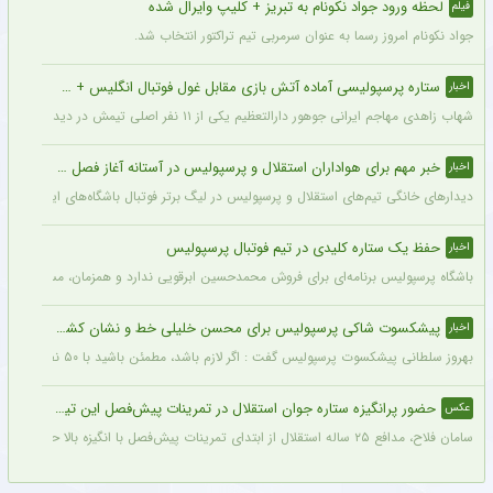
لحظه ورود جواد نکونام به تبریز + کلیپ وایرال شده
فیلم
جواد نکونام امروز رسما به عنوان سرمربی تیم تراکتور انتخاب شد.
ستاره پرسپولیسی آماده آتش بازی مقابل غول فوتبال انگلیس + جزئیات
اخبار
شهاب زاهدی مهاجم ایرانی جوهور دارالتعظیم یکی از ۱۱ نفر اصلی تیمش در دیدار تدارکاتی برابر چلسی است.
خبر مهم برای هواداران استقلال و پرسپولیس در آستانه آغاز فصل جدید
اخبار
دیدارهای خانگی تیم‌های استقلال و پرسپولیس در لیگ برتر فوتبال باشگاه‌های ایران در و
حفظ یک ستاره کلیدی در تیم فوتبال پرسپولیس
اخبار
باشگاه پرسپولیس برنامه‌ای برای فروش محمدحسین ابرقویی ندارد و همزمان، مسئولان این با
پیشکسوت شاکی پرسپولیس برای محسن خلیلی خط و نشان کشید + جزئیات
اخبار
بهروز سلطانی پیشکسوت پرسپولیس گفت : اگر لازم باشد، مطمئن باشید با ۵۰ نفر از پیشکسوتان پرسپولیس مقابل ساختمان این باشگاه تجمع خواهیم کرد و خواهان برخورد جدی و عزل محسن خلیلی خواهیم شد. اصلاً این آقا بازیکن سایپا است نه پیشکسوت پرسپولیس.
حضور پرانگیزه ستاره جوان استقلال در تمرینات پیش‌فصل این تیم + عکس
عکس
سامان فلاح، مدافع ۲۵ ساله استقلال از ابتدای تمرینات پیش‌فصل با انگیزه بالا حاضر بوده و پیراهن شماره ۶ را در استقلال انتخاب کرده است. فلاح امیدوار است با درخشش در ترکیب آبی‌پوشان، اعتماد بختیاری‌زاده را جلب کرده و به جام ملت‌های آسیا برسد.