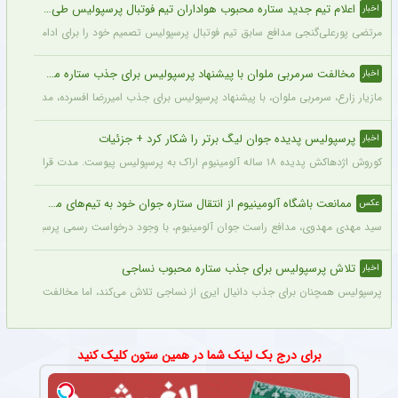
اعلام تیم جدید ستاره محبوب هواداران تیم فوتبال پرسپولیس طی ۴۸ ساعت آینده
اخبار
مرتضی پورعلی‌گنجی مدافع سابق تیم فوتبال پرسپولیس تصمیم خود را برای ادامه فوتبال د
مخالفت سرمربی ملوان با پیشنهاد پرسپولیس برای جذب ستاره محبوبش
اخبار
مازیار زارع، سرمربی ملوان، با پیشنهاد پرسپولیس برای جذب امیررضا افسرده، مدافع این ت
پرسپولیس پدیده جوان لیگ برتر را شکار کرد + جزئیات
اخبار
کوروش اژدهاکش پدیده ۱۸ ساله آلومینیوم اراک به پرسپولیس پیوست. مدت قرارداد اژدهاکش با پرسپولیس به مدت ۴ سال است.
ممانعت باشگاه آلومینیوم از انتقال ستاره جوان خود به تیم‌های مدعی + عکس
عکس
سید مهدی مهدوی، مدافع راست جوان آلومینیوم، با وجود درخواست رسمی پرسپولیس، سپاهان 
تلاش پرسپولیس برای جذب ستاره محبوب نساجی
اخبار
پرسپولیس همچنان برای جذب دانیال ایری از نساجی تلاش می‌کند، اما مخالفت نساجی 
برای درج بک لینک شما در همین ستون کلیک کنید