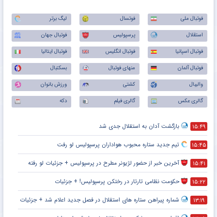
فوتبال ملی
فوتسال
لیگ برتر
استقلال
پرسپولیس
فوتبال جهان
فوتبال اسپانیا
فوتبال انگلیس
فوتبال ایتالیا
فوتبال آلمان
منهای فوتبال
بسکتبال
والیبال
کشتی
ورزش بانوان
گالری عکس
گالری فیلم
دکه
بازگشت آدان به استقلال جدی شد
۱۵:۴۹
تیم جدید ستاره محبوب هواداران پرسپولیس لو رفت
۱۵:۴۵
آخرین خبر از حضور لژیونر مطرح در پرسپولیس + جزئیات لو رفته
۱۵:۴۱
حکومت نظامی تارتار در رختکن پرسپولیس! + جزئیات
۱۵:۲۲
شماره پیراهن ستاره های استقلال در فصل جدید اعلام شد + جزئیات
۱۳:۱۹