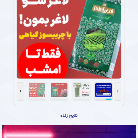
›
‹
نتایج زنده