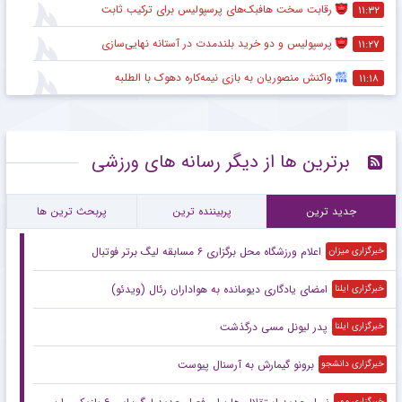
رقابت سخت هافبک‌های پرسپولیس برای ترکیب ثابت
۱۱:۳۲
پرسپولیس و دو خرید بلندمدت در آستانه نهایی‌سازی
۱۱:۲۷
واکنش منصوریان به بازی نیمه‌کاره دهوک با الطلبه
۱۱:۱۸
برترین ها از دیگر رسانه های ورزشی
جدید ترین
پربیننده ترین
پربحث ترین ها
اعلام ورزشگاه محل برگزاری ۶ مسابقه لیگ برتر فوتبال
خبرگزاری میزان
امضای یادگاری دیومانده به هواداران رئال (ویدئو)
خبرگزاری ایلنا
پدر لیونل مسی درگذشت
خبرگزاری ایلنا
برونو گیمارش به آرسنال پیوست
خبرگزاری دانشجو
خبرگزاری مهر