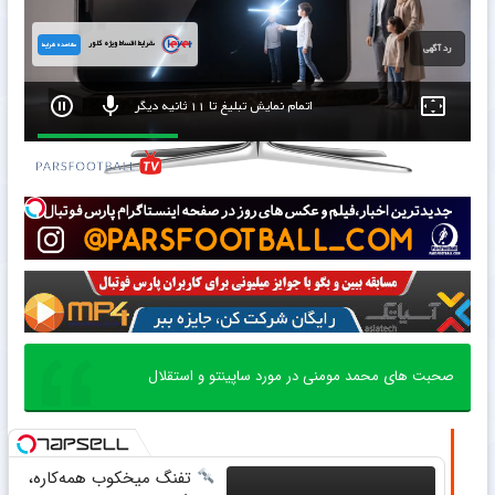
شرایط اقساط ویژه کلور
مشاهده شرایط
رد آگهی
اتمام نمایش تبلیغ تا 9 ثانیه دیگر
0
seconds
of
15
seconds
صحبت های محمد مومنی در مورد ساپینتو و استقلال
تفنگ میخکوب همه‌کاره،