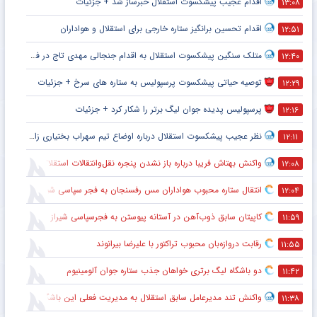
اقدام عجیب پیشکسوت استقلال خبرساز شد + جزئیات
۱۳:۰۸
اقدام تحسین برانگیز ستاره خارجی برای استقلال و هواداران
۱۲:۵۱
متلک سنگین پیشکسوت استقلال به اقدام جنجالی مهدی تاج در فدراسیون فوتبال
۱۲:۴۰
توصیه حیاتی پیشکسوت پرسپولیس به ستاره های سرخ + جزئیات
۱۲:۲۹
پرسپولیس پدیده جوان لیگ برتر را شکار کرد + جزئیات
۱۲:۱۶
نظر عجیب پیشکسوت استقلال درباره اوضاع تیم سهراب بختیاری زاده + جزئیات
۱۲:۱۱
واکنش بهتاش فریبا درباره باز نشدن پنجره نقل‌وانتقالات استقلال
۱۲:۰۸
انتقال ستاره محبوب هواداران مس رفسنجان به فجر سپاسی شیراز
۱۲:۰۴
کاپیتان سابق ذوب‌آهن در آستانه پیوستن به فجرسپاسی شیراز
۱۱:۵۹
رقابت دروازه‌بان محبوب تراکتور با علیرضا بیرانوند
۱۱:۵۵
دو باشگاه لیگ برتری خواهان جذب ستاره جوان آلومینیوم
۱۱:۴۲
واکنش تند مدیرعامل سابق استقلال به مدیریت فعلی این باشگاه
۱۱:۳۸