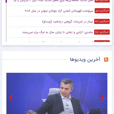
نسل جدید استقلالی‌ها برای فصل جدید لیگ؛ این ۶ بازیکن را بیشتر بشناسید
سرنوشت قهرمانان کشتی آزاد جوانان جهان در سال ۲۰۱۸
خبرگزاری مهر
نیمار در تمرینات گروهی درخشید (ویدئو)
خبرگزاری ایلنا
ماجدی: آزادی و تختی تا پایان سال به لیگ برتر نمی‌رسند
خبرگزاری ایلنا
آخرین محک پرسپولیس قبل از شروع لیگ؛ تارتار ترکیب نهایی را آزمایش می‌کند
خبرگزاری ایلنا
آرژانتینی‌ها خبر دادند: خورخه مسی پدر لیونل مسی درگذشت
خبرورزشی
آخرین ویدیوها
وضعیت عجیب خریدهای جدید استقلال مثل دو ستاره پرسپولیس
خبرورزشی
گل‌گهر در انتظار پاسخ AFC برای میزبانی در تاجیکستان
خبرگزاری ایلنا
تهدیدهای هولناک در جام جهانی
خبرگزاری ایلنا
خوشبینی بارسلونا به عملی شدن انتقال رودری
مشرق نیوز
مدافع بارسلونا راهی لیورپول می شود/ راهکار جدید برای جذب رودری
خبرگزاری مهر