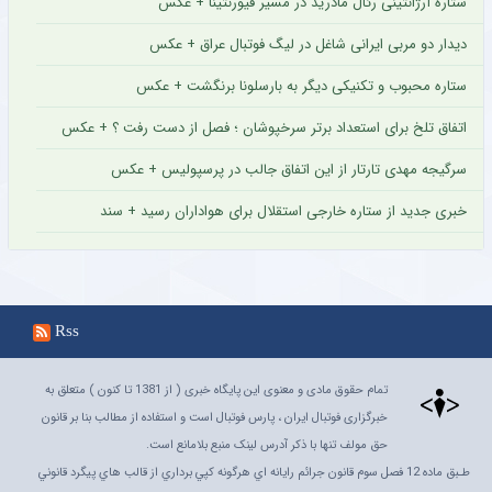
ستاره آرژانتینی رئال مادرید در مسیر فیورنتینا + عکس
دیدار دو مربی ایرانی شاغل در لیگ فوتبال عراق + عکس
ستاره محبوب و تکنیکی دیگر به بارسلونا برنگشت + عکس
اتفاق تلخ برای استعداد برتر سرخپوشان ؛ فصل از دست رفت ؟ + عکس
سرگیجه مهدی تارتار از این اتفاق جالب در پرسپولیس + عکس
خبری جدید از ستاره خارجی استقلال برای هواداران رسید + سند
Rss
تمام حقوق مادی و معنوی این پایگاه خبری ( از 1381 تا کنون ) متعلق به
خبرگزاری فوتبال ایران ، پارس فوتبال است و استفاده از مطالب بنا بر قانون
حق مولف تنها با ذکر آدرس لینک منبع بلامانع است.
طـبق ماده 12 فصل سوم قانون جرائم رايانه اي هرگونه کپي برداري از قالب هاي پيگرد قانوني