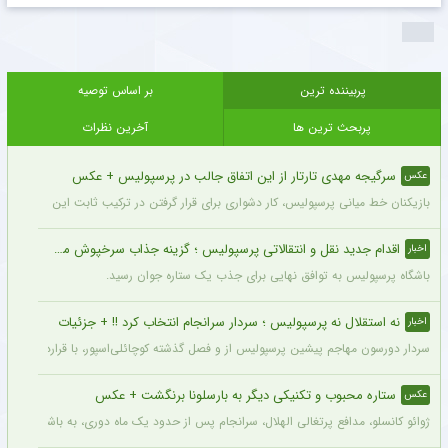
پربیننده ترین
بر اساس توصیه
پربحث ترین ها
آخرین نظرات
سرگیجه مهدی تارتار از این اتفاق جالب در پرسپولیس + عکس
عکس
بازیکنان خط میانی پرسپولیس، کار دشواری برای قرار گرفتن در ترکیب ثابت این تیم خواه
اقدام جدید نقل و انتقالاتی پرسپولیس ؛ گزینه جذاب سرخپوش می شود؟
اخبار
باشگاه پرسپولیس به توافق نهایی برای جذب یک ستاره جوان رسید.
نه استقلال نه پرسپولیس ؛ سردار سرانجام انتخاب کرد !! + جزئیات
اخبار
سردار دورسون مهاجم پیشین پرسپولیس از و فصل گذشته کوچائلی‌اسپور، با قراردادی یک‌سا
ستاره محبوب و تکنیکی دیگر به بارسلونا برنگشت + عکس
عکس
ژوائو کانسلو، مدافع پرتغالی الهلال، سرانجام پس از حدود یک ماه دوری، به باشگاه عربست