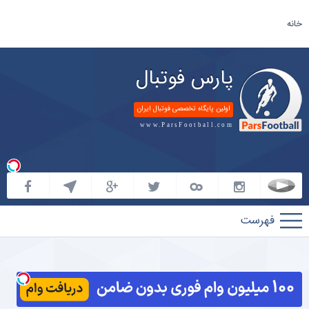
خانه
پارس فوتبال
اولین پایگاه تخصصی فوتبال ایران
www.ParsFootball.com
پارس
فوتبال