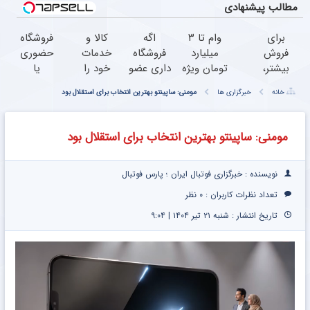
مطالب پیشنهادی
برای
وام تا ۳
اگه
کالا و
فروشگاه
فروش
میلیارد
فروشگاه
خدمات
حضوری
بیشتر،
تومان ویژه
داری عضو
خود را
یا
همین
صاحبان
فروشندگان
به
اینترنتی
خانه
خبرگزاری ها
مومنی: ساپینتو بهترین انتخاب برای استقلال بود
حالا
فروشگاه‌های
دیجی پی
صورت
داری؟
اقدام
آنلاین و
شو ،
اقساطی
راحت
کن (
حضوری
فروش رو
بفروشید
محصول
مومنی: ساپینتو بهترین انتخاب برای استقلال بود
ثبت
بالا ببر
و
نام
خدماتت
کن )
رو
نویسنده : خبرگزاری فوتبال ایران ؛ پارس فوتبال
بفروش
تعداد نظرات کاربران :
۰ نظر
تاریخ انتشار : شنبه ۲۱ تیر ۱۴۰۴ | ۹:۰۴