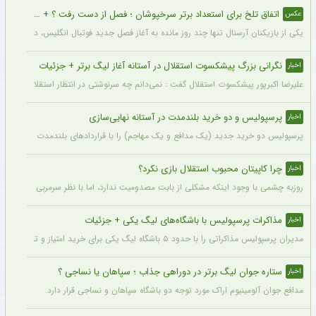
اتفاق تلخ برای استعداد برتر سرخپوشان ؛ فصل از دست رفت ؟ + عکس
عکس
یکی از بازیکنان آرسنال تنها چند روز مانده به آغاز فصل جدید فوتبال انگلیس، دچار مصد
نگرانی بزرگ پیشکسوت استقلال در آستانه آغاز لیگ برتر + جزئیات
اخبار
علیرضا اکبرپور پیشکسوت استقلال گفت : نمی‌دانم چه سرنوشتی در انتظار استقلال است، 
پرسپولیس و دو خرید بلندمدت در آستانه نهایی‌سازی
اخبار
پرسپولیس دو خرید جدید (یک مدافع و یک مهاجم) را با قراردادهای بلندمدت نهایی کرده و ا
چرا کاپیتان محبوب استقلال بازی نکرد؟
اخبار
روزبه چشمی با وجود اینکه مشکلی از بابت مصدومیت ندارد، اما با نظر سرمربی استقلال در
مذاکرات پرسپولیس با باشگاه‌های لیگ یکی + جزئیات
اخبار
مدیران پرسپولیس مذاکراتی را با حدود ۵ باشگاه لیگ یکی برای خرید امتیاز و تشکیل تیم «ب» آغاز کرده‌اند.
ستاره جوان لیگ برتر در دوراهی جذاب ؛ سپاهان یا نساجی ؟
اخبار
مدافع جوان آلومینیوم اراک مورد توجه دو باشگاه سپاهان و نساجی قرار دارد.