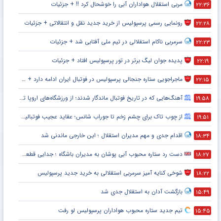
مربی استقلال هواداران آبی را خوشحال کرد !! + جزئیات
۲۲:۳۶
رونمایی رسمی پرسپولیس از خرید جدید نقل و انتقالاتی + جزئیات
۲۲:۲۸
سرمربی ناکام استقلالی در تیم ملی آفتابی شد + جزئیات
۲۲:۲۳
پدیده جوان لیگ برتر در تور پرسپولیس افتاد + جزئیات
۲۲:۱۹
ماجراجویی ستاره جنجالی پرسپولیس در فوتبال ایران ادامه دارد + جزئیات
۲۲:۱۵
آهنگ‌هایی که در تاریخ فوتبال ماندگار شدند؛ از ورزشگاه‌های اروپا تا جام جهانی
۱۹:۵۸
از چوب تاک برای چشم زخم تا جوراب شانس؛ عقاید عجیب فوتبالیست‌ها!
۱۹:۵۱
اقدام جدی و مهم مدیران استقلال ؛ این خارجی ماندنی شد
۱۸:۳۴
دست رد ستاره محبوب آبی پوشان به مدیران باشگاه ؛ جدایی قطعی است !
۱۸:۲۷
شوخی کنایه آمیز سرمربی استقلالی به خرید جدید پرسپولیس
۱۸:۲۲
بازگشت آدان به استقلال جدی شد
۱۵:۴۹
تیم جدید ستاره محبوب هواداران پرسپولیس لو رفت
۱۵:۴۵