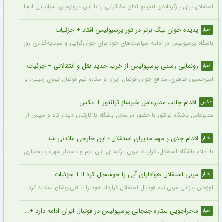
استقلال برای بازگرداندن آنتونیو آدان مذاکراتی را با این دروازه‌بان اسپانیایی انجام داده و قرار است مذاکرات اوایل هفته نهایی شود. آدان
پدیده جوان لیگ برتر در تور پرسپولیس افتاد + جزئیات
اخبار
باشگاه پرسپولیس در ادامه سیاست‌های خود برای جوان‌گرایی و سرمایه‌گذاری روی استعدادهای آینده فوتبال ایران، ک
رونمایی رسمی پرسپولیس از خرید جدید نقل و انتقالاتی + جزئیات
اخبار
امیرحسین طاهری، مدافع جوان فوتبال ایران و ستاره تیم فوتبال نیروی زمینی، با قرارداد
اقدام جالب مدیرعامل خبرساز تراکتور + عکس
عکس
مدیرعامل باشگاه تراکتور با حضور در محل باشگاه با کارکنان دیدار کرد و سپس از کمپ تمری
اقدام جدی و مهم مدیران استقلال ؛ این خارجی ماندنی شد
اخبار
با اعلام باشگاه استقلال، قرارداد مربی ترکیه ای این تیم و دستیار سهراب بختیاری زاده تمد
مربی استقلال هواداران آبی را خوشحال کرد !! + جزئیات
اخبار
اوزجان بیزاتی مربی تیم فوتبال استقلال قرارداد خود را با آبی‌پوشان تمدید کرد.
ماجراجویی ستاره جنجالی پرسپولیس در فوتبال ایران ادامه دارد + جزئیات
اخبار