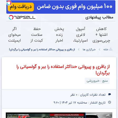
مطالب پیشنهادی
کاهش
آمپول
پخش
حفظ
اگر
اشتها +
لاغری
زنده
سلامت
میخوای
چربی‌سوزی
اسپارتینا،
اخبار
کبدت از
ایمپلنت
انفجاری =
ا میلیون
20:30
نون
کنی
خانه
خبرگزاری ها
از باقری و پیروانی حداکثر استفاده را ببر و گولسیانی را برگردان!
۷ کیلو
تومان
شب
الان
لاغری در
ارزان‌تر از
رونمایی
واجبتره!
وقتشه |
ماه
همه‌جا!
از آسان
فقط با
از باقری و پیروانی حداکثر استفاده را ببر و گولسیانی را
ترین
۲۵
برگردان!
روش
میلیون
لاغری
تومان!!!
منبع : خبرورزشی
گیاهی
تعداد نظرات کاربران :
۰ نظر
تاریخ انتشار : سه‌شنبه ۱۷ تیر ۱۴۰۴ | ۹:۲۰