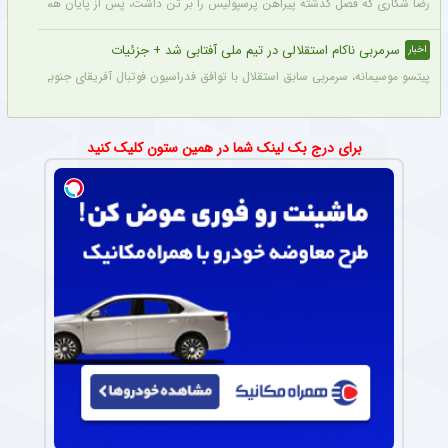
رضا شکاری که فصل گذشته پیراهن پرسپولیس را بر تن داشت، پس از پایان همکاری با این
سرمربی ناکام استقلالی در تیم ملی آفتابی شد + جزئیات
اخبار
پیتسو موسیمانه، سرمربی سابق استقلال با توافق فدراسیون فوتبال آفریقای جنوبی به‌عنو
برای درج بک لینک شما در همین ستون کلیک کنید