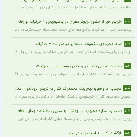
ابوالفضل جلالی مدافع سابق تیم فوتبال استقلال در ابتدای بازی دوستانه امروز با آلومینی
آخرین خبر از حضور لژیونر مطرح در پرسپولیس + جزئیات لو رفته
اخبار
پرسپولیس پس از مذاکره با ماخاچ‌قلعه برای جذب محمدجواد حسین‌نژاد، به دلیل رقم رضای
اقدام عجیب پیشکسوت استقلال خبرساز شد + جزئیات
اخبار
بهتاش فریبا پیشکسوت استقلال گفت : به نظر من عملکرد مدیریت تا اینجای کار قابل قبول 
حکومت نظامی تارتار در رختکن پرسپولیس! + جزئیات
اخبار
مهدی تارتار نسبت به انتشار اخبار داخلی پرسپولیس در رسانه‌ها و کانال‌های تلگرامی عصبا
عجیب اما واقعی؛ دیس‌بک محمدرضا گلزار به کریس رونالدو + عکس
عکس
استوری محمدرضا گلزار از خودروهای پارکینگ خانه‌اش با واکنش کاربران همراه شده و برخی 
دست رد ستاره محبوب آبی پوشان به مدیران باشگاه ؛ جدایی قطعی است !
اخبار
رودری، ستاره منچسترسیتی، پس از رد پیشنهاد نهایی قرارداد از سوی این غول لیگ برتری،
بازگشت آدان به استقلال جدی شد
اخبار