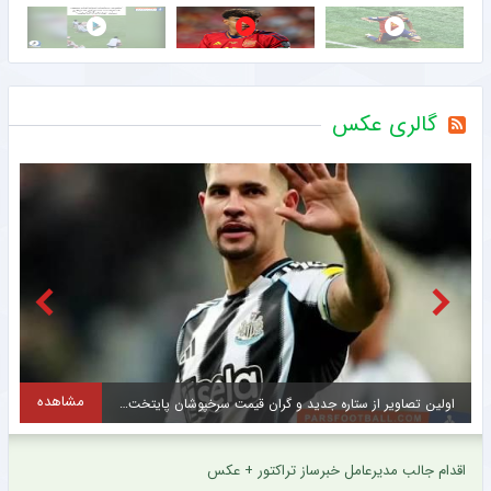
گالری عکس
مشاهده
اولین تصاویر از ستاره جدید و گران قیمت سرخپوشان پایتخت + عکس
ح
اقدام جالب مدیرعامل خبرساز تراکتور + عکس