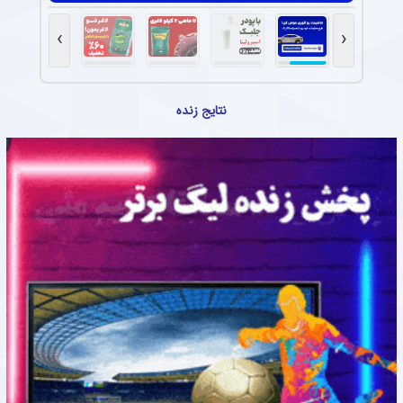
›
‹
نتایج زنده