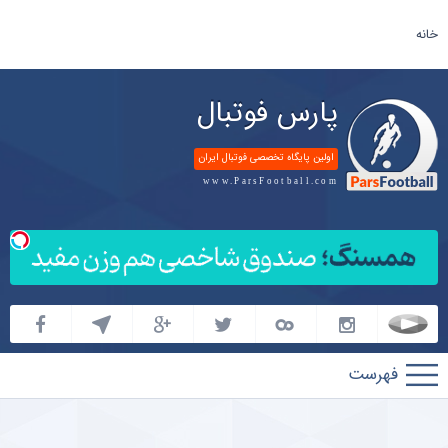
خانه
پارس فوتبال
اولین پایگاه تخصصی فوتبال ایران
www.ParsFootball.com
پارس
فوتبال