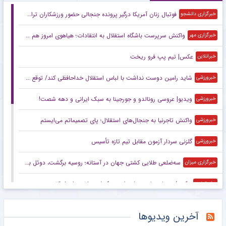
فوتبال زنان آمریکا درگیر پرونده جنجالی حضور ورزشکاران تراجنسیتی
خبرگزاری دانشجو
واکنش سرپرست باشگاه استقلال به انتقادات؛ هیاهوی امروز هم می‌گذرد!
خبرگزاری مهر
عکس| تیم پپ فرو ریخت
خبرانلاین
شاید رامین دوست نداشت با لباس استقلال خداحافظی کند/ توقع چندانی از این استقلال نداریم/ این پنجره بسته حاصل شوک‌های مدیریتی است
خبرورزشی
ویدیو| عروسی رونالدو و جورجینا به سبک ایرانی و دهه شصت!
خبرورزشی
واکنش تاجرنیا به جنجال‌های استقلال؛ پای تصمیماتم می‌ایستم
خبرورزشی
گلزنی سردار آزمون مقابل تیم تازه تأسیس
خبرورزشی
سه‌ضلعی طلایی کشتی جهان در آستانه؛ روسیه برگشت، دوئل بزرگ ایران و آمریکا
خبرگزاری میزان
عکس/ روزنامه‌های ورزشی امروز یک‌شنبه ۱۸ مرداد ۱۴۰۵
مشرق نیوز
دیوار طارمی جلوی عربستان
مشرق نیوز
آخرین ویدیوها
خبرگزاری مهر