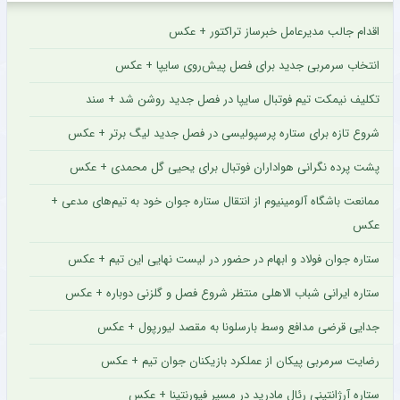
اقدام جالب مدیرعامل خبرساز تراکتور + عکس
انتخاب سرمربی جدید برای فصل پیش‌روی سایپا + عکس
تکلیف نیمکت تیم فوتبال سایپا در فصل جدید روشن شد + سند
شروع تازه برای ستاره پرسپولیسی در فصل جدید لیگ برتر + عکس
پشت پرده نگرانی هواداران فوتبال برای یحیی گل محمدی + عکس
ممانعت باشگاه آلومینیوم از انتقال ستاره جوان خود به تیم‌های مدعی +
عکس
ستاره جوان فولاد و ابهام در حضور در لیست نهایی این تیم + عکس
ستاره ایرانی شباب الاهلی منتظر شروع فصل و گلزنی دوباره + عکس
جدایی قرضی مدافع وسط بارسلونا به مقصد لیورپول + عکس
رضایت سرمربی پیکان از عملکرد بازیکنان جوان تیم + عکس
ستاره آرژانتینی رئال مادرید در مسیر فیورنتینا + عکس