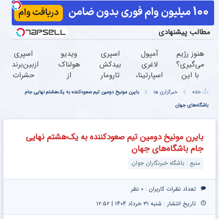
مطالب پیشنهادی
هنوز رژیم
آمپول
اسپری
ویدیو
اسپری
می‌گیری؟
لاغری
بیدکش
هولناک
ازبین‌برنده
با این
اسپارتینا،
تارومار
از
حشرات
چربیسوز
ا میلیون
با
جوان
رختخواب،
خانه
خبرگزاری ها
بایرن مونیخ دومین تیم صعودکننده به یک‌هشتم نهایی جام
گیاهی
تومان
اثرفوری
کارتن
مناسب
بدون
باشگاه‌های جهان
ارزان‌تر از
،
خوابی
برای
رژیم لاغر
همه‌جا!
محافظ
که
مقابله با
شو
لباس
میلیاردر
انواع
بایرن مونیخ دومین تیم صعودکننده به یک‌هشتم نهایی
در
شد.
ساس
جام باشگاه‌های جهان
مقابل
آموزش
بید
رایگان
منبع : باشگاه خبرنگاران جوان
تعداد نظرات کاربران :
۰ نظر
تاریخ انتشار : شنبه ۳۱ خرداد ۱۴۰۴ | ۱۲:۵۲