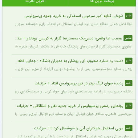
پربحث ترین ها
آخرین نظرات
شوخی کنایه آمیز سرمربی استقلالی به خرید جدید پرسپولیس
اخبار
ابوالفضل جلالی مدافع سابق تیم فوتبال استقلال در ابتدای بازی دوستانه امروز با آلومینی
عجیب اما واقعی؛ دیس‌بک محمدرضا گلزار به کریس رونالدو + عکس
عکس
استوری محمدرضا گلزار از خودروهای پارکینگ خانه‌اش با واکنش کاربران همراه شده و برخی 
دست رد ستاره محبوب آبی پوشان به مدیران باشگاه ؛ جدایی قطعی است !
اخبار
رودری، ستاره منچسترسیتی، پس از رد پیشنهاد نهایی قرارداد از سوی این غول لیگ برتری،
پدیده جوان لیگ برتر در تور پرسپولیس افتاد + جزئیات
اخبار
باشگاه پرسپولیس در ادامه سیاست‌های خود برای جوان‌گرایی و سرمایه‌گذاری روی استعدادهای آینده فوتبال ایران، ک
رونمایی رسمی پرسپولیس از خرید جدید نقل و انتقالاتی + جزئیات
اخبار
امیرحسین طاهری، مدافع جوان فوتبال ایران و ستاره تیم فوتبال نیروی زمینی، با قرارداد
مربی استقلال هواداران آبی را خوشحال کرد !! + جزئیات
اخبار
اوزجان بیزاتی مربی تیم فوتبال استقلال قرارداد خود را با آبی‌پوشان تمدید کرد.