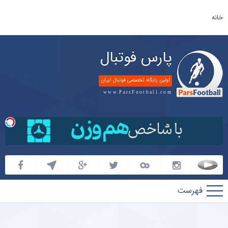
خانه
پارس فوتبال
اولین پایگاه تخصصی فوتبال ایران
www.ParsFootball.com
پارس
فوتبال