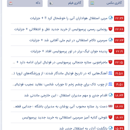
گالری عکس
گالری فیلم
دکه
مربی استقلال هواداران آبی را خوشحال کرد !! + جزئیات
۲۲:۳۶
رونمایی رسمی پرسپولیس از خرید جدید نقل و انتقالاتی + جزئیات
۲۲:۲۸
سرمربی ناکام استقلالی در تیم ملی آفتابی شد + جزئیات
۲۲:۲۳
پدیده جوان لیگ برتر در تور پرسپولیس افتاد + جزئیات
۲۲:۱۹
ماجراجویی ستاره جنجالی پرسپولیس در فوتبال ایران ادامه دارد + جزئیات
۲۲:۱۵
آهنگ‌هایی که در تاریخ فوتبال ماندگار شدند؛ از ورزشگاه‌های اروپا تا جام جهانی
۱۹:۵۸
از چوب تاک برای چشم زخم تا جوراب شانس؛ عقاید عجیب فوتبالیست‌ها!
۱۹:۵۱
اقدام جدی و مهم مدیران استقلال ؛ این خارجی ماندنی شد
۱۸:۳۴
دست رد ستاره محبوب آبی پوشان به مدیران باشگاه ؛ جدایی قطعی است !
۱۸:۲۷
شوخی کنایه آمیز سرمربی استقلالی به خرید جدید پرسپولیس
۱۸:۲۲
بازگشت آدان به استقلال جدی شد
۱۵:۴۹