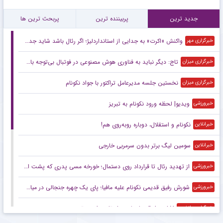
جدید ترین
پربیننده ترین
پربحث ترین ها
واکنش «اکرت» به جدایی از استانداردلیژ؛ اگر رئال باشد شاید جدشوم
خبرگزاری مهر
تاج: دیگر نباید به فناوری هوش مصنوعی در فوتبال بی‌توجه باشیم/ VAR در تمام بازی‌ها فعال خواهد بود
خبرگزاری میزان
نخستین جلسه مدیرعامل تراکتور با جواد نکونام
خبرگزاری میزان
ویدیو| لحظه ورود نکونام به تبریز
خبرورزشی
نکونام و استقلال، دوباره روبه‌روی هم!
خبرانلاین
سومین لیگ برتر بدون سرمربی خارجی
خبرانلاین
از تهدید رئال تا قرارداد روی دستمال؛ خورخه مسی پدری که پشت افسانه لیونل مسی ایستاد
خبرورزشی
شورش رفیق قدیمی نکونام علیه مافیا؛ پای یک چهره جنجالی در میان است!
خبرورزشی
اشلوت از قهرمان لیورپول تا بحران بی‌تیمی
خبرگزاری دانشجو