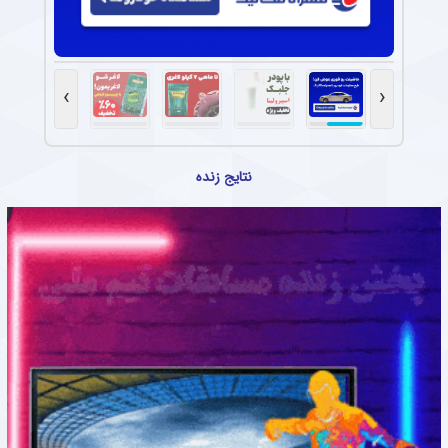
›
‹
نتایج زنده