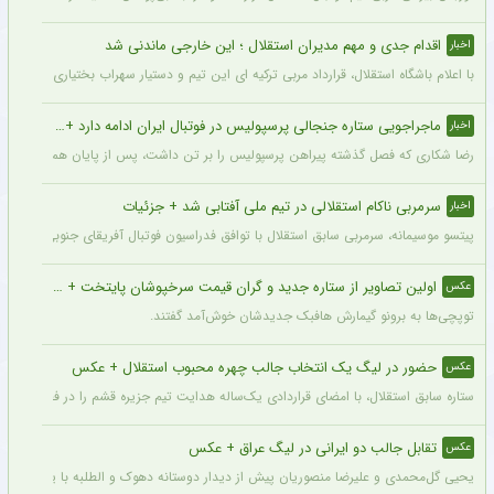
اقدام جدی و مهم مدیران استقلال ؛ این خارجی ماندنی شد
اخبار
با اعلام باشگاه استقلال، قرارداد مربی ترکیه ای این تیم و دستیار سهراب بختیاری زاده تمد
ماجراجویی ستاره جنجالی پرسپولیس در فوتبال ایران ادامه دارد + جزئیات
اخبار
رضا شکاری که فصل گذشته پیراهن پرسپولیس را بر تن داشت، پس از پایان همکاری با این
سرمربی ناکام استقلالی در تیم ملی آفتابی شد + جزئیات
اخبار
پیتسو موسیمانه، سرمربی سابق استقلال با توافق فدراسیون فوتبال آفریقای جنوبی به‌عنو
اولین تصاویر از ستاره جدید و گران قیمت سرخپوشان پایتخت + عکس
عکس
توپچی‌ها به برونو گیمارش هافبک جدیدشان خوش‌آمد گفتند.
حضور در لیگ یک انتخاب جالب چهره محبوب استقلال + عکس
عکس
ستاره سابق استقلال، با امضای قراردادی یک‌ساله هدایت تیم جزیره قشم را در فصل جدید 
تقابل جالب دو ایرانی در لیگ عراق + عکس
عکس
یحیی گل‌محمدی و علیرضا منصوریان پیش از دیدار دوستانه دهوک و الطلبه با یکدیگر دیدار