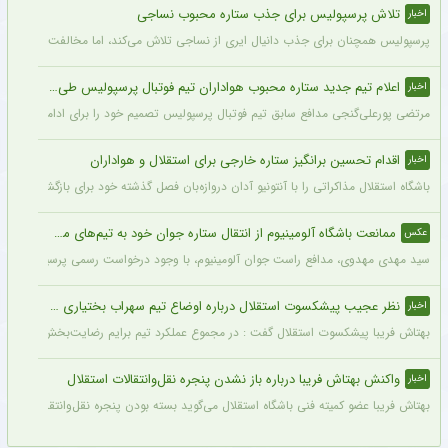
تلاش پرسپولیس برای جذب ستاره محبوب نساجی
اخبار
پرسپولیس همچنان برای جذب دانیال ایری از نساجی تلاش می‌کند، اما مخالفت نساجی 
اعلام تیم جدید ستاره محبوب هواداران تیم فوتبال پرسپولیس طی ۴۸ ساعت آینده
اخبار
مرتضی پورعلی‌گنجی مدافع سابق تیم فوتبال پرسپولیس تصمیم خود را برای ادامه فوتبال د
اقدام تحسین برانگیز ستاره خارجی برای استقلال و هواداران
اخبار
باشگاه استقلال مذاکراتی را با آنتونیو آدان دروازه‌بان فصل گذشته خود برای بازگشت یه این
ممانعت باشگاه آلومینیوم از انتقال ستاره جوان خود به تیم‌های مدعی + عکس
عکس
سید مهدی مهدوی، مدافع راست جوان آلومینیوم، با وجود درخواست رسمی پرسپولیس، سپاهان 
نظر عجیب پیشکسوت استقلال درباره اوضاع تیم سهراب بختیاری زاده + جزئیات
اخبار
بهتاش فریبا پیشکسوت استقلال گفت : در مجموع عملکرد تیم برایم رضایت‌بخش بود. بازیک
واکنش بهتاش فریبا درباره باز نشدن پنجره نقل‌وانتقالات استقلال
اخبار
بهتاش فریبا عضو کمیته فنی باشگاه استقلال می‌گوید بسته بودن پنجره نقل‌وانتقالاتی ا