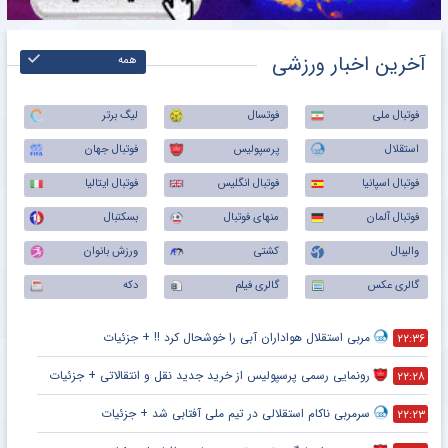
آخرین اخبار ورزشی
همه
فوتبال ملی
فوتسال
لیگ برتر
استقلال
پرسپولیس
فوتبال جهان
فوتبال اسپانیا
فوتبال انگلیس
فوتبال ایتالیا
فوتبال آلمان
منهای فوتبال
بسکتبال
والیبال
کشتی
ورزش بانوان
گالری عکس
گالری فیلم
دکه
مربی استقلال هواداران آبی را خوشحال کرد !! + جزئیات
۲۲:۳۶
رونمایی رسمی پرسپولیس از خرید جدید نقل و انتقالاتی + جزئیات
۲۲:۲۸
سرمربی ناکام استقلالی در تیم ملی آفتابی شد + جزئیات
۲۲:۲۳