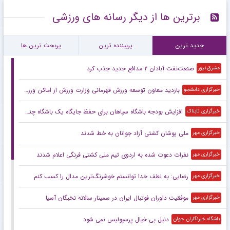
برترین ها از دیگر رسانه های ورزشی
جدید ترین
پربیننده ترین
پربحث ترین ها
صنعت‌نفت آبادان ۲ مدافع جدید جذب کرد
مشرق نیوز
بازدید معاون توسعه ورزش قهرمانی وزارت ورزش از اماکن ورزشی و زیرساختی استان گیلان
خبرگزاری دانشجو
افزایش بودجه باشگاه سپاهان برای حفظ جایگاه یک باشگاه چندرشته‌ای با ۶۸ تیم حرفه‌ای
خبرگزاری تابناک
ملی پوشان کشتی آزاد جوانان به خط شدند
خبرگزاری مهر
نفرات دعوت شده به اردوی تیم ملی کشتی فرنگی اعلام شدند
خبرگزاری مهر
رضایی: به لطف خدا توانستم خوشرنگ‌ترین مدال را کسب کنم
خبرگزاری مهر
موفقیت داوران فوتبال ایران در سمینار سالانه نخبگان آسیا
خبرگزاری مهر
دنیل بی خیال پرسپولیس نمی شود
باشگاه خبرنگاران جوان