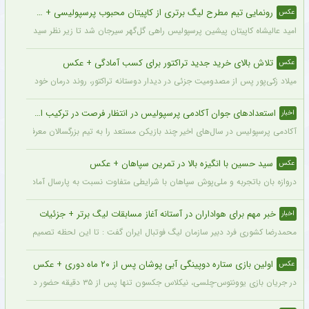
رونمایی تیم مطرح لیگ برتری از کاپیتان محبوب پرسپولیسی + سند
عکس
امید عالیشاه کاپیتان پیشین پرسپولیس راهی گل‌گهر سیرجان شد تا زیر نظر سیدمهدی رحمت
تلاش بالای خرید جدید تراکتور برای کسب آمادگی + عکس
عکس
میلاد زکی‌پور پس از مصدومیت جزئی در دیدار دوستانه تراکتور، روند درمان خود را پشت 
استعدادهای جوان آکادمی پرسپولیس در انتظار فرصت در ترکیب اصلی
اخبار
آکادمی پرسپولیس در سال‌های اخیر چند بازیکن مستعد را به تیم بزرگسالان معرفی کرده، ا
سید حسین با انگیزه بالا در تمرین سپاهان + عکس
عکس
دروازه بان باتجربه و ملی‌پوش سپاهان با شرایطی متفاوت نسبت به پارسال آماده شروع لی
خبر مهم برای هواداران در آستانه آغاز مسابقات لیگ برتر + جزئیات
اخبار
محمدرضا کشوری فرد دبیر سازمان لیگ فوتبال ایران گفت : تا این لحظه تصمیم بر این بوده
اولین بازی ستاره دوپینگی آبی پوشان پس از ۲۰ ماه دوری + عکس
عکس
در جریان بازی یوونتوس-چلسی، نیکلاس جکسون تنها پس از ۳۵ دقیقه حضور در زمین تعویض شد و در همین مسابقه میخایلو مودریک نخستین بازی خود را پس از ۲۰ ماه برای چلسی انجام داد.