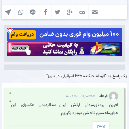
یک پاسخ به “انهدام جنگنده F۳۵ اسرائیلی ‌در تبریز”
۰
فرهاد
۲۶/۰۳/۱۴۰۴ در ۹:۴۳ ب٫ظ
۰
آفرین بردلاورمردان ارتش ایران…منتظردیدن عکسهای این
هواپیماهستیم تاجشن دوباره بگیریم
پاسخ