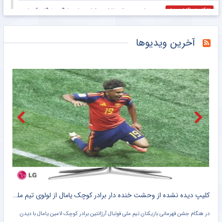
دست‌های بسته استقلال در اولین بازی لیگ نخبگان آسیا
باشگاه خبرنگاران جوان
پای پلیس به حذف کره جنوبی از جام جهانی باز شد!
خبرانلاین
آخرین ویدیوها
حضور اسدی در نشست هیأت اجرایی کنفدراسیون آسیا
خبرانلاین
انتقاد تند اسطوره لیورپول از تصمیم صلاح؛ ترکیه در حد تو نیست!
خبرورزشی
پیوستن مدافع پرسپولیسی به الطلبه ناممکن شد!
خبرورزشی
بازیکن خارجی استقلال از تیم ملی محروم می‌شود!
خبرورزشی
اعلام لیست نفرات دعوت شده به اردوی تیم ملی کشتی فرنگی بزرگسالان
خبرگزاری میزان
کلیپ دیده نشده از وحشت خنده دار برادر کوچک یامال از لولوی تیم ملی اسپانیا + سند
شلیک لامین یامال در حمایت از ایران ، علیه آمریکا !! + کلیپ وایرال شده
تصویر لامین یامال ستاره تیم ملی فوتبال اسپانیا روی پهپاد شاهد سپاه پاسداران در حالی که