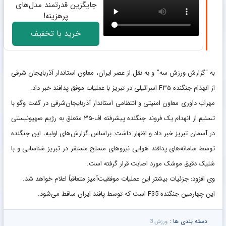
جایگزین قدرتمند مدل‌های
پرهزینه!
خرید با تخفیف
به “گزارش ورزش سه” و به نقل از عصر ایران، معاون استاندار آذربایجان شرقی
‌از انهدام جنگنده F۳۵ اسرائیلی ‌در تبریز با عملیات موفق ‌پدافند خبر داد.
مهراب داوری معاون امنیتی و انتظامی استاندار آذربایجان‌شرقی در گفت وگو با
تسنیم از انهدام یک فروند جنگنده پیشرفته اف-۳۵ متعلق به رژیم صهیونیستی
در آسمان تبریز خبر داد و اظهار داشت: بر‌اساس گزارش‌های اولیه، این جنگنده
توسط سامانه‌های پدافند هوایی نیروهای مسلح مستقر در تبریز شناسایی و با
شلیک دقیق موشک مورد اصابت قرار گرفته است.
وی افزود: جزئیات بیشتر این عملیات موفقیت‌آمیز متعاقباً اعلام خواهد شد.
این چهارمین جنگنده F35 است که توسط پافند ایران ساقط می‌شود.
دسته بندی ها :
ورزش 3