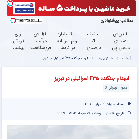
مطالب پیشنهادی
با فروش
تخفیف
تا 3میلیارد
افزایش
برای
اعتباری
70
وام سرمایه
درآمـد
فروش
دیجی پی
درصدی
در گردش
فروشگاهت
بیشتر،
فروش
روی همه
فروشندگان
رو تضمین
همین
خانه
خبرگزاری ها
انهدام جنگنده F۳۵ اسرائیلی ‌در تبریز
محصولت
محصولات
=>
کن
حالا
رو بالاببر
مونو چرم
فروشگاهت
اقدام
رو ثبت
کن (
انهدام جنگنده F۳۵ اسرائیلی ‌در تبریز
کن
ثبت
منبع : ورزش 3
نام
کن )
تعداد نظرات کاربران :
۱ نظر
تاریخ انتشار : دوشنبه ۲۶ خرداد ۱۴۰۴ | ۲۱:۳۶