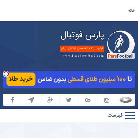
خانه
پارس فوتبال
اولین پایگاه تخصصی فوتبال ایران
www.ParsFootball.com
پارس
فوتبال