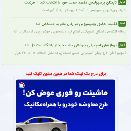
کاپیتان پرسپولیس مقصد جدید خود را انتخاب کرد + جزئیات
اخبار
کاپیتان پیشین پرسپولیس در آستانه پیوستن به گل‌گهر است.
تکلیف حضور وینیسیوس در رئال مادرید مشخص شد
اخبار
رسانه انگلیسی اسکای اسپورتس اعلام کرد وینیسیوس جونیور پس از مذاکرات انجام شده با م
دروازهبان اسپانیایی خواهان طلب خود از باشگاه استقلال شد
اخبار
آنتونیو آدان، دروازه‌بان اسپانیایی سابق استقلال، به دلیل اختلاف ۱۰۰ تا ۲۰۰ هزار یورویی در مطالبات خود، قصد شکایت از باشگاه را دارد.
برای درج بک لینک شما در همین ستون کلیک کنید