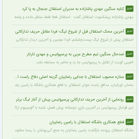
کنایه سنگین مهدی پاشازاده به مدیران استقلال جنجال به پا کرد
اخبار
مهدی پاشازاده پیشکسوت استقلال گفت : استقلال فعلا فقط منتظر مانده و وضعیت مدیر
آخرین محک استقلال قبل از شروع لیگ؛ فردا مقابل حریف تدارکاتی
اخبار
استقلال پیش از شروع لیگ بیست‌وششم، فردا سومین و آخرین دیدار تدارکاتی خود را برگزا
ضدحال سنگین تیم مطرح عربی به پرسپولیس و مهدی تارتار
اخبار
العربی کویت از تقابل با پرسپولیس جا زد و حاضر به مسابقه نشد.
ستاره محبوب استقلال با جدایی رضاییان گزینه اصلی دفاع راست این تیم
اخبار
سامان تورانیان، مدافع راست جوان استقلال، با قطع همکاری باشگاه با رامین رضاییان، شا
رونمایی از آخرین حریف تدارکاتی پرسپولیس پیش از آغاز لیگ برتر
اخبار
تیم فوتبال پرسپولیس در آخرین بازی دوستانه پیش فصل، شنبه با آلومینیوم اراک دیدار می‌
قطع همکاری باشگاه استقلال با رامین رضاییان
اخبار
باشگاه استقلال پرونده بازگشت رامین رضائیان به جمع آبی‌پوشان را رسما مختومه اعلام کرد