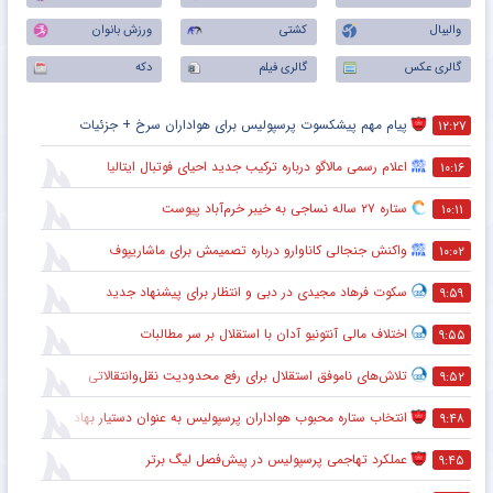
والیبال
کشتی
ورزش بانوان
گالری عکس
گالری فیلم
دکه
پیام مهم پیشکسوت پرسپولیس برای هواداران سرخ + جزئیات
۱۲:۲۷
اعلام رسمی مالاگو درباره ترکیب جدید احیای فوتبال ایتالیا
۱۰:۱۶
ستاره ۲۷ ساله نساجی به خیبر خرم‌آباد پیوست
۱۰:۱۱
واکنش جنجالی کاناوارو درباره تصمیمش برای ماشاریپوف
۱۰:۰۲
سکوت فرهاد مجیدی در دبی و انتظار برای پیشنهاد جدید
۹:۵۹
اختلاف مالی آنتونیو آدان با استقلال بر سر مطالبات
۹:۵۵
تلاش‌های ناموفق استقلال برای رفع محدودیت نقل‌وانتقالاتی
۹:۵۲
انتخاب ستاره محبوب هواداران پرسپولیس به عنوان دستیار بهادر عبدی
۹:۴۸
عملکرد تهاجمی پرسپولیس در پیش‌فصل لیگ برتر
۹:۴۵