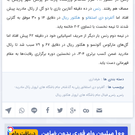
مصاف هم رفتند.
رنس
در ده دقیقه آغازین بازی با دو گل از رئال مادرید پیش
افتاد اما
آلفردو دی استفانو
و
هکتور ریال
در دقایق ۱۴ و ۳۰ موفق به گلزنی
شدند تا نیمه نخست با تساوی ۲-۲ خاتمه یابد.
در نیمه دوم رنس بار دیگر از حریف اسپانیایی خود در دقیقه ۶۲ پیش افتاد اما
گل‌های مارکوس آلونسو و هکتور ریال در دقایق ۶۷ و ۷۹ سبب شد تا رئال
مادرید ضمن کسب برتری ۴-۳، در نخستین دوره برگزاری رقابت‌ها به مقام
قهرمانی دست یابد.
دسته بندی ها :
طرفداری
برچسب ها :
,
,
,
آلفردو دی استفانو
پلی به گذشته
جام باشگاه های اروپا
رئال مادرید-
,
,
,
رنس
رنس
فینال جام باشگاه های اروپا
هکتور ریال