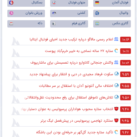
فوتبال آلمان
منهای فوتبال
بسکتبال
والیبال
کشتی
ورزش بانوان
گالری عکس
گالری فیلم
دکه
اعلام رسمی مالاگو درباره ترکیب جدید احیای فوتبال ایتالیا
۱۰:۱۶
ستاره ۲۷ ساله نساجی به خیبر خرم‌آباد پیوست
۱۰:۱۱
واکنش جنجالی کاناوارو درباره تصمیمش برای ماشاریپوف
۱۰:۰۲
سکوت فرهاد مجیدی در دبی و انتظار برای پیشنهاد جدید
۹:۵۹
اختلاف مالی آنتونیو آدان با استقلال بر سر مطالبات
۹:۵۵
تلاش‌های ناموفق استقلال برای رفع محدودیت نقل‌وانتقالاتی
۹:۵۲
انتخاب ستاره محبوب هواداران پرسپولیس به عنوان دستیار بهادر عبدی
۹:۴۸
عملکرد تهاجمی پرسپولیس در پیش‌فصل لیگ برتر
۹:۴۵
تأکید ستاره جدید گل‌گهر بر حرفه‌ای بودن این باشگاه
۹:۴۲