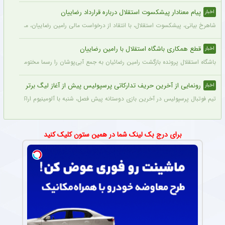
پیام معنادار پیشکسوت استقلال درباره قرارداد رضاییان
اخبار
شاهرخ بیانی، پیشکسوت استقلال، با انتقاد از درخواست مالی رامین رضاییان، مدعی شد ای
قطع همکاری باشگاه استقلال با رامین رضاییان
اخبار
باشگاه استقلال پرونده بازگشت رامین رضائیان به جمع آبی‌پوشان را رسما مختومه اعلام کرد
رونمایی از آخرین حریف تدارکاتی پرسپولیس پیش از آغاز لیگ برتر
اخبار
تیم فوتبال پرسپولیس در آخرین بازی دوستانه پیش فصل، شنبه با آلومینیوم اراک دیدار می‌
برای درج بک لینک شما در همین ستون کلیک کنید