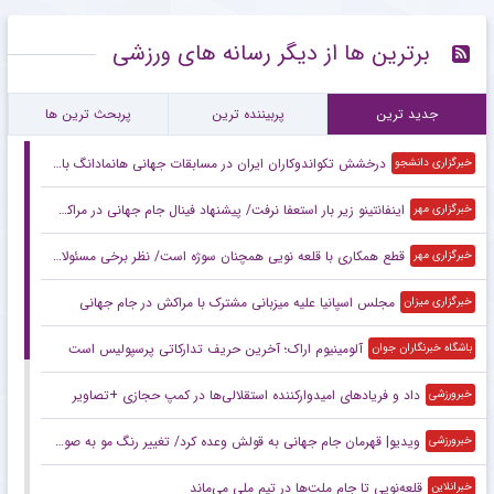
برترین ها از دیگر رسانه های ورزشی
جدید ترین
پربیننده ترین
پربحث ترین ها
درخشش تکواندوکاران ایران در مسابقات جهانی هانمادانگ با کسب ۲۶ مدال
خبرگزاری دانشجو
اینفانتینو زیر بار استعفا نرفت/ پیشنهاد فینال جام جهانی در مراکش
خبرگزاری مهر
قطع همکاری با قلعه نویی همچنان سوژه است/ نظر برخی مسئولان تغییر کرد!
خبرگزاری مهر
مجلس اسپانیا علیه میزبانی مشترک با مراکش در جام جهانی
خبرگزاری میزان
آلومینیوم اراک؛ آخرین حریف تدارکاتی پرسپولیس است
باشگاه خبرنگاران جوان
داد و فریادهای امیدوارکننده استقلالی‌ها در کمپ حجازی +تصاویر
خبرورزشی
ویدیو| قهرمان جام جهانی به قولش وعده کرد/ تغییر رنگ مو به صورتی!
خبرورزشی
قلعه‌نویی تا جام ملت‌ها در تیم ملی می‌ماند
خبرانلاین