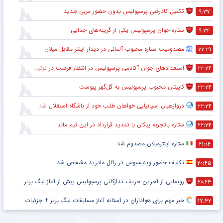
تکمیل کادرفنی پرسپولیس بدون حضور مربی جدید
۹:۳۷
ستاره جوان پرسپولیس یکی از گزینه‌های جدایی
۹:۳۲
مصدومیت ستاره محبوب آلمانی در دیدار اینتر مقابل میلان
۲۲:۲۹
استعدادهای جوان آکادمی پرسپولیس در انتظار فرصت در ترکیب اصلی
۲۲:۲۴
کاپیتان محبوب پرسپولیس به گل‌گهر پیوست
۲۲:۲۴
دروازهبان اسپانیایی خواهان طلب خود از باشگاه استقلال شد
۲۲:۲۴
ستاره باتجربه پیکان با تمدید قرارداد در این تیم ماند
۲۲:۲۴
ستاره اینترمیلان مصدوم شد
۲۱:۰۶
تکلیف حضور وینیسیوس در رئال مادرید مشخص شد
۲۰:۴۵
رونمایی از آخرین حریف تدارکاتی پرسپولیس پیش از آغاز لیگ برتر
۲۰:۲۴
خبر مهم برای هواداران در آستانه آغاز مسابقات لیگ برتر + جزئیات
۱۷:۴۲