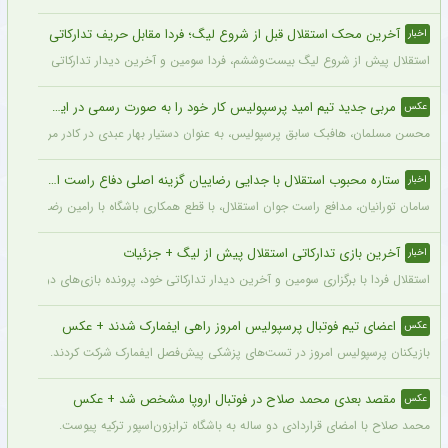
آخرین محک استقلال قبل از شروع لیگ؛ فردا مقابل حریف تدارکاتی
اخبار
استقلال پیش از شروع لیگ بیست‌وششم، فردا سومین و آخرین دیدار تدارکاتی خود را برگزا
مربی جدید تیم امید پرسپولیس کار خود را به صورت رسمی در این باشگاه آغاز کرد + عکس
عکس
محسن مسلمان، هافبک سابق پرسپولیس، به عنوان دستیار بهار عبدی در کادر مربیگری تی
ستاره محبوب استقلال با جدایی رضاییان گزینه اصلی دفاع راست این تیم
اخبار
سامان تورانیان، مدافع راست جوان استقلال، با قطع همکاری باشگاه با رامین رضاییان، شا
آخرین بازی تدارکاتی استقلال پیش از لیگ + جزئیات
اخبار
استقلال فردا با برگزاری سومین و آخرین دیدار تدارکاتی خود، پرونده بازی‌های دوستانه 
اعضای تیم فوتبال پرسپولیس امروز راهی ایفمارک شدند + عکس
عکس
بازیکنان پرسپولیس امروز در تست‌های پزشکی پیش‌فصل ایفمارک شرکت کردند. این تست‌
مقصد بعدی محمد صلاح در فوتبال اروپا مشخص شد + عکس
عکس
محمد صلاح با امضای قراردادی دو ساله به باشگاه ترابزون‌اسپور ترکیه پیوست.