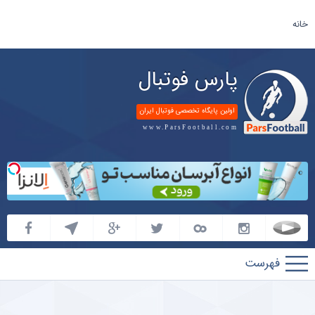
خانه
پارس فوتبال
اولین پایگاه تخصصی فوتبال ایران
www.ParsFootball.com
پارس
فوتبال