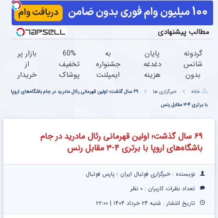
مطالب پیشنهادی
گردونه
پایان
به
60%
بازار پر
شانس
دغدغه
جشنواره
تخفیف
از
بدون
هزینه
ایمپلنت
پوشاک
خریدار
پوچ از
های
تهران
جین
پژو
خانه
خبرگزاری ها
۶۹ سال گذشت؛ اولین قهرمانی رئال مادرید در جام باشگاه‌های اروپا
PS5 تا
دندان
خوش
وست
پارس
با برتری ۴-۳ مقابل رنس
آیفون17
پزشکی
اومدی! |
+
شده!!!
و بیت
با پک
فرصت
خرید
ماشینتو
کوین
سفید
محدوده!
در 4
اینجا به
۶۹ سال گذشت؛ اولین قهرمانی رئال مادرید در جام
کننده
مشاوره
قسط
راحتی
باشگاه‌های اروپا با برتری ۴-۳ مقابل رنس
خانگی
رایگان
بفروش
بگیر!
نویسنده : خبرگزاری فوتبال ایران ؛ پارس فوتبال
تعداد نظرات کاربران :
۰ نظر
تاریخ انتشار : شنبه ۲۴ خرداد ۱۴۰۴ | ۲۲:۰۰