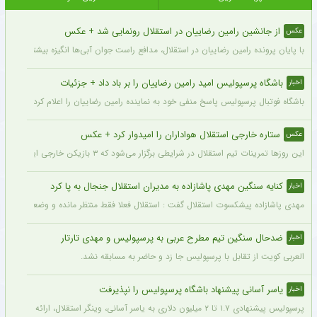
از جانشین رامین رضاییان در استقلال رونمایی شد + عکس
عکس
با پایان پرونده رامین رضاییان در استقلال، مدافع راست جوان آبی‌ها انگیزه بیشتری برای
باشگاه پرسپولیس امید رامین رضاییان را بر باد داد + جزئیات
اخبار
باشگاه فوتبال پرسپولیس پاسخ منفی خود به نماینده رامین رضاییان را اعلام کرد.
ستاره خارجی استقلال هواداران را امیدوار کرد + عکس
عکس
این روزها تمرینات تیم استقلال در شرایطی برگزار می‌شود که ۳ بازیکن خارجی این تیم با قدرت در کنار دیگر بازیکنان داخلی استقلال مشغول تمرین کردن هستند.
کنایه سنگین مهدی پاشازاده به مدیران استقلال جنجال به پا کرد
اخبار
مهدی پاشازاده پیشکسوت استقلال گفت : استقلال فعلا فقط منتظر مانده و وضعیت مدیر
ضدحال سنگین تیم مطرح عربی به پرسپولیس و مهدی تارتار
اخبار
العربی کویت از تقابل با پرسپولیس جا زد و حاضر به مسابقه نشد.
یاسر آسانی پیشنهاد باشگاه پرسپولیس را نپذیرفت
اخبار
پرسپولیس پیشنهادی ۱.۷ تا ۲ میلیون دلاری به یاسر آسانی، وینگر استقلال، ارائه کرد، اما او نپذیرفت. آسانی تأکید کرد در فوتبال ایران فقط برای استقلال بازی خواهد کرد.