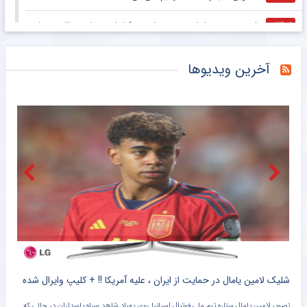
جلسه مهم در سپاهان؛ صحبت‌های نویدکیا با دو ستاره مدنظر پرسپولیس و تراکتور
خبرانلاین
رفتار عجیب و جنجالی وینیسیوس در اینستاگرام؛ ستاره رئال مادرید تمام پست‌هایش را پاک کرد! +عکس
خبرورزشی
آخرین ویدیوها
آقای رضاییان؛ حتی با درخشش در جام جهانی قیمت شما ۴۸٬۰۰۰٬۰۰۰٬۰۰۰ تومان است نه ۲۵۰٬۰۰۰٬۰۰۰٬۰۰۰/ قمار رامین جواب نداد؛ از این‌جا رانده از آن‌جا مانده! +عکس
خبرورزشی
رسمی؛ امید عالیشاه به گل گهر سیرجان پیوست
خبرگزاری دانشجو
فیفا توهین‌کنندگان به اینفانتینو را تهدید کرد
خبرگزاری تابناک
ایران به‌دنبال میزبانی از جام باشگاه‌های فوتسال آسیا
خبرگزاری مهر
حقوق چند میلیاردی، پاداش سقوط به لیگ یک!
خبرانلاین
کلیپ دیده نشده از وحشت خنده دار برادر کوچک یامال از لولوی تیم ملی اسپانیا + سند
شلیک لامین یامال در حمایت از ایران ، علیه آمریکا !! + کلیپ وایرال شده
تصویر لامین یامال ستاره تیم ملی فوتبال اسپانیا روی پهپاد شاهد سپاه پاسداران در حالی که