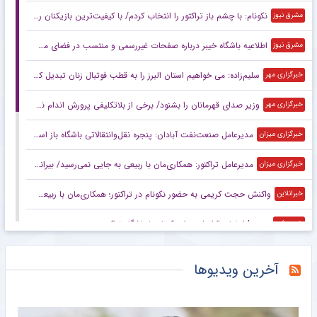
نکونام: با چشم باز تراکتور را انتخاب کردم/ با کیفیت‌ترین بازیکنان را داریم
مشرق نیوز
اطلاعیه باشگاه خیبر درباره صفحات غیررسمی و منتسب در فضای مجازی
مشرق نیوز
سلیم‌زاده: می خواهیم استان البرز را به قطب فوتبال زنان تبدیل کنیم
خبرگزاری مهر
وزیر صدای قهرمانان را بشنود/ برخی از بلاتکلیفی پرورش اندام نفع می‌برند
خبرگزاری مهر
مدیرعامل صنعت‌نفت آبادان: پنجره نقل‌وانتقالاتی باشگاه باز است/ مشکلی برای ثبت قرارداد‌ها نداریم
خبرگزاری میزان
مدیرعامل تراکتور: همکاری‌مان با ربیعی به جایی نمی‌رسید/ بیرانوند سرباز نیست
خبرگزاری میزان
واکنش حجت کریمی به حضور نکونام در تراکتور؛ همکاری‌مان با ربیعی به جایی نمی‌رسید!
خبرانلاین
ویدیو| امضای قرارداد جواد نکونام با باشگاه تراکتور
خبرورزشی
شهاب زاهدی قلب چلسی را شکست!/ درخشش ستاره ایرانی مقابل غول انگلیس +عکس
خبرورزشی
آخرین ویدیوها
گلر خارجی استقلال سه شنبه شب در تهران؟
خبرورزشی
ویدیو| درگیری شهاب زاهدی با نیکلاس جکسون!
خبرورزشی