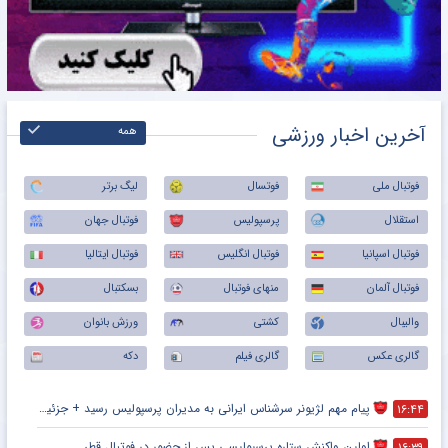
آخرین اخبار ورزشی
همه
فوتبال ملی
فوتسال
لیگ برتر
استقلال
پرسپولیس
فوتبال جهان
فوتبال اسپانیا
فوتبال انگلیس
فوتبال ایتالیا
فوتبال آلمان
منهای فوتبال
بسکتبال
والیبال
کشتی
ورزش بانوان
گالری عکس
گالری فیلم
دکه
پیام مهم لژیونر سرشناس ایرانی به مدیران پرسپولیس رسید + جزئیات
۱۶:۴۴
اولین واکنش ستاره پرسپولیسی پس از حضور در فوتبال قطر
۱۶:۳۹