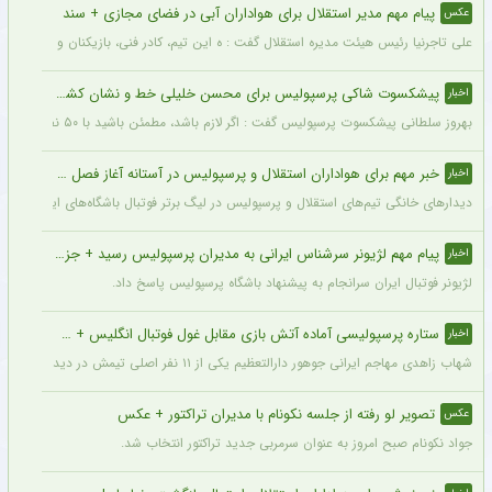
پیام مهم مدیر استقلال برای هواداران آبی در فضای مجازی + سند
عکس
علی تاجرنیا رئیس هیئت مدیره استقلال گفت : ه این تیم، کادر فنی، بازیکنان و مسیری که 
پیشکسوت شاکی پرسپولیس برای محسن خلیلی خط و نشان کشید + جزئیات
اخبار
بهروز سلطانی پیشکسوت پرسپولیس گفت : اگر لازم باشد، مطمئن باشید با ۵۰ نفر از پیشکسوتان پرسپولیس مقابل ساختمان این باشگاه تجمع خواهیم کرد و خواهان برخورد جدی و عزل محسن خلیلی خواهیم شد. اصلاً این آقا بازیکن سایپا است نه پیشکسوت پرسپولیس.
خبر مهم برای هواداران استقلال و پرسپولیس در آستانه آغاز فصل جدید
اخبار
دیدارهای خانگی تیم‌های استقلال و پرسپولیس در لیگ برتر فوتبال باشگاه‌های ایران در و
پیام مهم لژیونر سرشناس ایرانی به مدیران پرسپولیس رسید + جزئیات
اخبار
لژیونر فوتبال ایران سرانجام به پیشنهاد باشگاه پرسپولیس پاسخ داد.
ستاره پرسپولیسی آماده آتش بازی مقابل غول فوتبال انگلیس + جزئیات
اخبار
شهاب زاهدی مهاجم ایرانی جوهور دارالتعظیم یکی از ۱۱ نفر اصلی تیمش در دیدار تدارکاتی برابر چلسی است.
تصویر لو رفته از جلسه نکونام با مدیران تراکتور + عکس
عکس
جواد نکونام صبح امروز به عنوان سرمربی جدید تراکتور انتخاب شد.