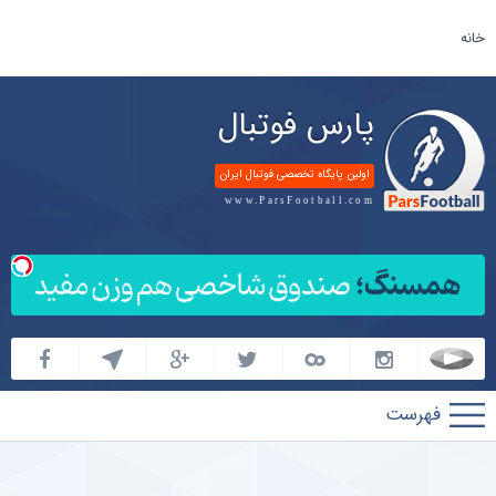
خانه
پارس فوتبال
اولین پایگاه تخصصی فوتبال ایران
www.ParsFootball.com
پارس
فوتبال