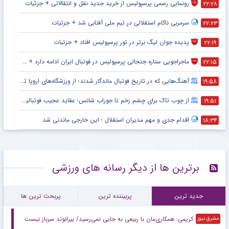
رونمایی رسمی پرسپولیس از خرید جدید نقل و انتقالاتی + جزئیات
۲۲:۲۸
سرمربی ناکام استقلالی در تیم ملی آفتابی شد + جزئیات
۲۲:۲۳
پدیده جوان لیگ برتر در تور پرسپولیس افتاد + جزئیات
۲۲:۱۹
ماجراجویی ستاره جنجالی پرسپولیس در فوتبال ایران ادامه دارد + جزئیات
۲۲:۱۵
آهنگ‌هایی که در تاریخ فوتبال ماندگار شدند؛ از ورزشگاه‌های اروپا تا جام جهانی
۱۹:۵۸
از چوب تاک برای چشم زخم تا جوراب شانس؛ عقاید عجیب فوتبالیست‌ها!
۱۹:۵۱
اقدام جدی و مهم مدیران استقلال ؛ این خارجی ماندنی شد
۱۸:۳۴
برترین ها از دیگر رسانه های ورزشی
جدید ترین
پربیننده ترین
پربحث ترین ها
کریمی: همکاری‌مان با ربیعی به جایی نمی‌رسید/ بیرانوند سرباز نیست
مشرق نیوز