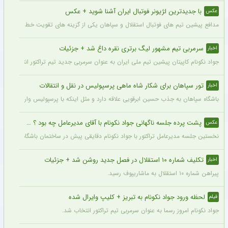
با جدیدترین لژیونر فوتبال ایران آشنا شوید + عکس
عکس
مدافع پیشین تیم های فوتبال استقلال و سپاهان یکی از گزینه های تقویت خط دفاعی تیم 
سرمربی تیم مشهور لیگ برتری نقره داغ شد + جزئیات
اخبار
جواد نکونام کاپیتان پیشین تیم ملی ایران به عنوان سرمربی جدید تیم تراکتور انتخاب شد.
تور سپاهان برای شکار شاه ماهی پرسپولیس در نقل و انتقالات
اخبار
باشگاه سپاهان به جذب حسین ابرقویی علاقه دارد و مثل اینکه با پرسپولیس وارد مذاکره 
پشت پرده جلسه ناگهانی جواد نکونام با آقای مدیرعامل چه بود ؟ + عکس
عکس
نخستین جلسه مدیرعامل تراکتور با جواد نکونام دقایقی پیش در ساختمان باشگاه برگزار شد
تکلیف شماره ۱۰ استقلال در فصل جدید روشن شد + جزئیات
اخبار
پیراهن شماره ۱۰ استقلال به ماشاریپوف رسید.
لحظه ورود جواد نکونام به تبریز + کلیپ وایرال شده
فیلم
جواد نکونام امروز رسما به عنوان سرمربی تیم تراکتور انتخاب شد.