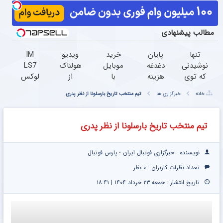
مطالب پیشنهادی
تنها
پایان
خرید
ویدیو
IM
نوشیدنی
دغدغه
موبایل
هولناک
LS7
که توی
هزینه
با
از
لوکس
این
های
اسنپ
جوان
ترین
خانه
خبرگزاری ها
تیم منتخب تاریخ بارسلونا از نظر پدری
هوای
دندان
پی |
کارتن
شاسی
سرد
پزشکی
در ۴
خوابی
بلند
برای
با پک
قسط
که
برقی
تیم منتخب تاریخ بارسلونا از نظر پدری
کبدت
سفید
بدون
میلیاردر
ایران
خوبه
کننده
سود و
شد.
55%تخفیف
خانگی
کارمزد!
آموزش
نویسنده : خبرگزاری فوتبال ایران ؛ پارس فوتبال
تا
رایگان
تعداد نظرات کاربران :
۰ نظر
امشب
تاریخ انتشار : جمعه ۲۳ خرداد ۱۴۰۴ | ۱۸:۴۱