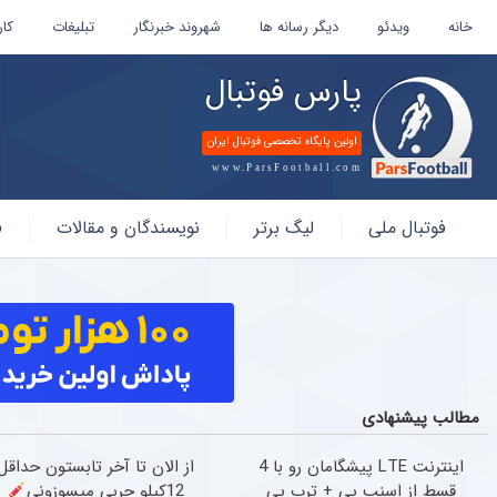
خانه
ویدئو
دیگر رسانه ها
شهروند خبرنگار
تبلیغات
کار
پارس فوتبال
اولین پایگاه تخصصی فوتبال ایران
www.ParsFootball.com
پارس
فوتبال ملی
لیگ برتر
نویسندگان و مقالات
ف
فوتبال
مطالب پیشنهادی
اینترنت LTE پیشگامان رو با 4
از الان تا آخر تابستون حداقل
قسط از اسنپ پی + ترب پی
12کیلو چربی میسوزونی