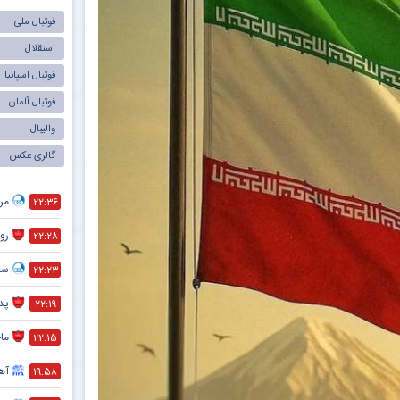
فوتبال ملی
استقلال
فوتبال اسپانیا
فوتبال آلمان
والیبال
گالری عکس
مر
۲۲:۳۶
رون
۲۲:۲۸
سر
۲۲:۲۳
پد
۲۲:۱۹
ماج
۲۲:۱۵
آهن
۱۹:۵۸