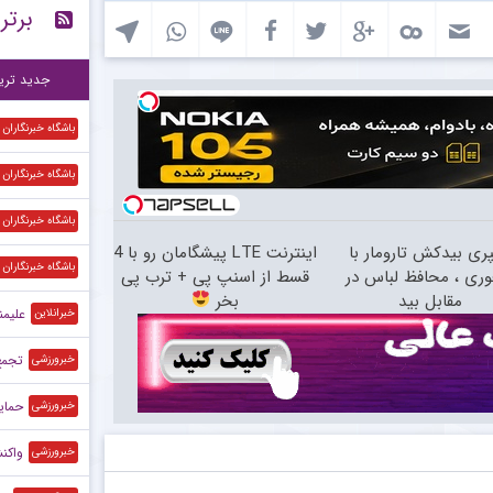
برتر
تو
۱۲:۲۹
پر
۱۲:۱۶
جدید تری
باشگاه خبرنگاران
باشگاه خبرنگاران
باشگاه خبرنگاران
ری بیدکش تارومار با
اینترنت LTE پیشگامان رو با 4
باشگاه خبرنگاران
فوری ، محافظ لباس در
قسط از اسنپ پی + ترب پی
مقابل بید
بخر
علیمن
خبرانلاین
تجمع 
خبرورزشی
حمایت
خبرورزشی
واکنش 
خبرورزشی