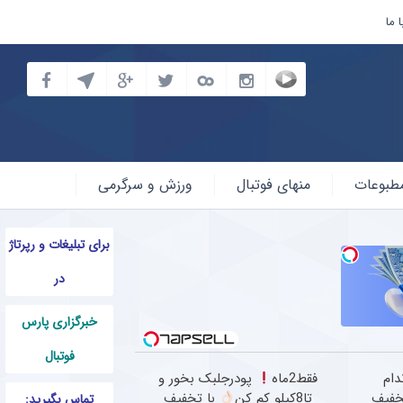
 ما
طبوعات
منهای فوتبال
ورزش و سرگرمی
برای تبلیغات و رپرتاژ
در
خبرگزاری پارس
فوتبال
دام
فقط2ماه
پودرجلبک بخور و
خفیف
تا8کیلو کم کن
با تخفیف
تماس بگیرید: