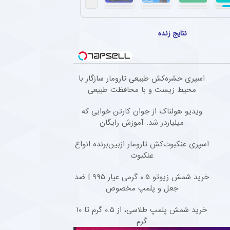
الب دو ایرانی در لیگ عراق + عکس
و علیرضا منصوریان پیش از دیدار دوستانه دهوک و الطلبه با یکدیگر دیدار کردند و عکسی به 
نتایج زنده
ک برای چشم زخم تا جوراب شانس؛ عقاید عجیب فوتبالیست‌ها!
جوراب خاص و ورود با پای راست به زمین گرفته تا صحبت کردن با تیرک دروازه یا عوض نکردن
ه در تاریخ فوتبال ماندگار شدند؛ از ورزشگاه‌های اروپا تا جام جهانی
اسپری حشره‌کش طبیعی تارومار سازگار با
محیط زیست و با محافظت طبیعی
هترین آهنگ فوتبالی هستید، بهتر است ابتدا داستان شکل‌گیری مشهورترین آهنگ‌های تاریخ فوتب
ویدیو هولناک از جوان کارتن خوابی که
میلیاردر شد. آموزش رایگان
اسپری عنکبوت‌‌کش تارومار ازبین‌برنده انواع
عنکبوت
خرید شمش زیوتو ۰.۵ گرمی عیار ۹۹۵ | ضد
جعل و پلمپ مخصوص
خرید شمش پلمپ طلاسی، از ۰.۵ گرم تا ۱۰
گرم