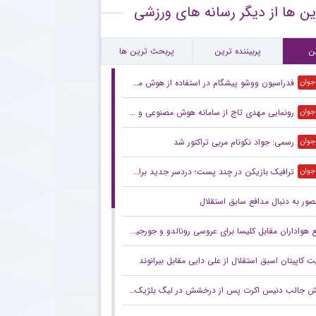
ین ها از دیگر رسانه های ورزشی
صیه حیاتی پیشکسوت پرسپولیس به ستاره های سرخ + جزئیات
سپولیس پدیده جوان لیگ برتر را شکار کرد + جزئیات
ن
پربیننده ترین
پربحث ترین ها
فدراسیون ووشو پیشگام در استفاده از هوش مصنوعی
 جوان
رونمایی مهدی تاج از سامانه هوش مصنوعی و VAR بومی
 جوان
رسمی: جواد نکونام مربی تراکتور شد
 جوان
ترافیک بازیکن در چند پست؛ دردسر جدید برای مهدی تارتار
 جوان
صور به دنبال مدافع سابق استقلال
هواداران مقابل کلیسا برای عروسی رونالدو و جورجینا! +عکس
 کاپیتان اسبق استقلال از علی دایی مقابل بیرانوند
جالب دنیس اکرت پس از درخشش در لیگ بلژیک: اگر رئال مادرید پیشنهاد بدهد…!