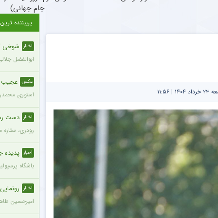
جام جهانی)
پربیننده ترین
شوخی کنا
اخبار
ابوالفضل جلالی
عجیب اما
عکس
| ۱۱:۵۶
استوری محمدرضا
دست رد ست
اخبار
رودری، ستاره م
پدیده ج
اخبار
باشگاه پرسپولیس در
رونمایی ر
اخبار
امیرحسین طاهری