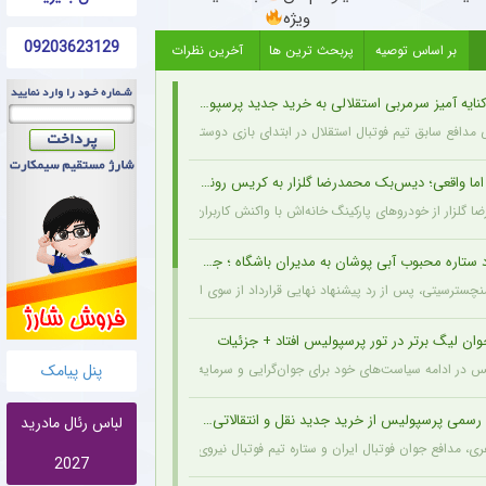
ویژه
09203623129
بر اساس توصیه
پربحث ترین ها
آخرین نظرات
یه آمیز سرمربی استقلالی به خرید جدید پرسپولیس
 مدافع سابق تیم فوتبال استقلال در ابتدای بازی دوستانه امروز با آلومینیوم اراک با سرمربی
 واقعی؛ دیس‌بک محمدرضا گلزار به کریس رونالدو + عکس
 گلزار از خودروهای پارکینگ خانه‌اش با واکنش کاربران همراه شده و برخی آن را دیس‌بک به ک
اره محبوب آبی پوشان به مدیران باشگاه ؛ جدایی قطعی است !
نچسترسیتی، پس از رد پیشنهاد نهایی قرارداد از سوی این غول لیگ برتری، یک گام دیگر به خ
وان لیگ برتر در تور پرسپولیس افتاد + جزئیات
پنل پیامک
 ادامه سیاست‌های خود برای جوان‌گرایی و سرمایه‌گذاری روی استعدادهای آینده فوتبال ایران، کوروش اژدهاکش، هافبک ۹
سمی پرسپولیس از خرید جدید نقل و انتقالاتی + جزئیات
لباس رئال مادرید
، مدافع جوان فوتبال ایران و ستاره تیم فوتبال نیروی زمینی، با قراردادی پنج‌ساله به جمع
2027