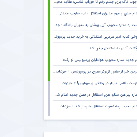
چوب تاک برای چشم زخم تا جوراب شانس؛ عقاید عجیب فوتبالیست‌ها!
دام جدی و مهم مدیران استقلال ؛ این خارجی ماندنی شد
 رد ستاره محبوب آبی پوشان به مدیران باشگاه ؛ جدایی قطعی است !
خی کنایه آمیز سرمربی استقلالی به خرید جدید پرسپولیس
زگشت آدان به استقلال جدی شد
م جدید ستاره محبوب هواداران پرسپولیس لو رفت
ین خبر از حضور لژیونر مطرح در پرسپولیس + جزئیات لو رفته
ومت نظامی تارتار در رختکن پرسپولیس! + جزئیات
ره پیراهن ستاره های استقلال در فصل جدید اعلام شد + جزئیات
دام عجیب پیشکسوت استقلال خبرساز شد + جزئیات
دام تحسین برانگیز ستاره خارجی برای استقلال و هواداران
ک سنگین پیشکسوت استقلال به اقدام جنجالی مهدی تاج در فدراسیون فوتبال