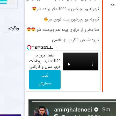
تقابل ج
عکس
هم جایزه بگیر
 هم
یحیی گل‌محمدی 
گردونه رو بچرخون و 1000 دلار برنده شو
گردونه رو بچرخون بیت کوین ببر
از چوب تا
اخبار
از پوشیدن یک 
وبگردی
طلا بخر و از مزایای بیمه هم بهره‌مند شو!
آهنگ‌هایی ک
اخبار
خرید شمش 1 گرمی از طلاسی
اگر به دنبال ب
فقط امروز با
29%تخفیف،پرداخت
درب منزل و گارانتی
تعویض چراغ 40
ثبت
وات بخر
سفارش