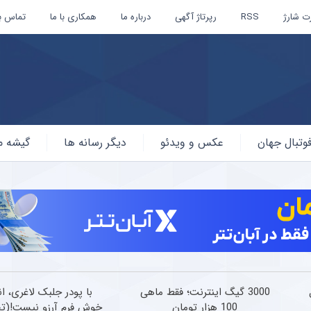
ت شارژ
RSS
رپرتاژ آگهی
درباره ما
همکاری با ما
تماس با
وتبال جهان
عکس و ویدئو
دیگر رسانه ها
گیشه م
3000 گیگ اینترنت؛ فقط ماهی
با پودر جلبک لاغری، ان
100 هزار تومان
خوش فرم آرزو نیست!(ت