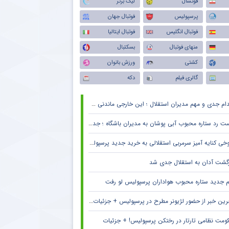
فوتسال
لیگ برتر
پرسپولیس
فوتبال جهان
فوتبال انگلیس
فوتبال ایتالیا
منهای فوتبال
بسکتبال
کشتی
ورزش بانوان
گالری فیلم
دکه
دام جدی و مهم مدیران استقلال ؛ این خارجی ماندنی شد
 رد ستاره محبوب آبی پوشان به مدیران باشگاه ؛ جدایی قطعی است !
خی کنایه آمیز سرمربی استقلالی به خرید جدید پرسپولیس
زگشت آدان به استقلال جدی شد
م جدید ستاره محبوب هواداران پرسپولیس لو رفت
ین خبر از حضور لژیونر مطرح در پرسپولیس + جزئیات لو رفته
ومت نظامی تارتار در رختکن پرسپولیس! + جزئیات