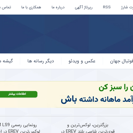
ت شارژ
RSS
رپرتاژ آگهی
درباره ما
همکاری با ما
تماس با
وتبال جهان
عکس و ویدئو
دیگر رسانه ها
گیشه م
بزرگترین، لوکس‌ترین و
رونمایی رسمی 9
قوی‌ترین شاسی بلند EREV در
لوکس‌ترین EREV در ایران