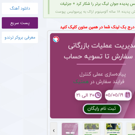
س پدیده جوان لیگ برتر را شکار کرد + جزئیات
دانلود آهنگ
قرارداد اژدهاکش با پرسپولیس به مدت ۴ سال است.
پست سریع
تان محبوب استقلال بازی نکرد؟
 درج بک لینک شما در همین ستون کلیک کنید
وجود اینکه مشکلی از بابت مصدومیت ندارد، اما با نظر سرمربی استقلال در بازی دوستانه اخی
معرفی بروکر ترندو
 پرسپولیس با باشگاه‌های لیگ یکی + جزئیات
 باشگاه لیگ یکی برای خرید امتیاز و تشکیل تیم «ب» آغاز کرده‌اند.
اهن ستاره های استقلال در فصل جدید اعلام شد + جزئیات
 رسانه رسمی استقلالی‌ها منتشر کرده، می‌توان شماره بازیکنان این تیم را در یک فهرست جمع
ان لیگ برتر در دوراهی جذاب ؛ سپاهان یا نساجی ؟
مینیوم اراک مورد توجه دو باشگاه سپاهان و نساجی قرار دارد.
ه برای ستاره پرسپولیسی در فصل جدید لیگ برتر + عکس
وینگر فصل گذشته ذوب آهن، با عقد قراردادی یک ساله به تیم فجر شهیدسپاسی پیوست.
›