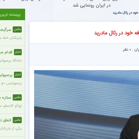
در ایران رونمایی شد
خود در رئال مادرید
پربیننده ترین
سرگیجه 
عکس
ه خود در رئال مادرید
بازیکنان خط می
ران :
۰ نظر
اقدام جدی
اخبار
باشگاه پرسپول
پرسپولی
اخبار
پرسپولیس دو خر
ستاره م
عکس
ژوائو کانسلو، 
اتفاق تل
عکس
یکی از بازیکنا