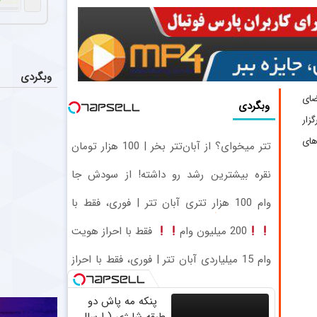
رقابت س
اخبار
بازیکنان خط می
تلاش پر
اخبار
پرسپولیس همچن
وبگردی
ضای
اعلام تیم 
وبگردی
اخبار
زار
مرتضی پورعلی‌گ
های
تتر میخوای؟ از آبان‌تتر بخر | 100 هزار تومان
متلک سنگین
اخبار
هم جایزه بگیر
نقره بیشترین رشد رو داشته! از سودش جا
علی چینی پیشکس
نمون
وام 100 هزار تتری آبان تتر | فوری، فقط با
احراز هویت
200 میلیون وام
فقط با احراز هویت
وام 15 میلیاردی آبان تتر | فوری، فقط با احراز
هویت
پنکه مه پاش دو