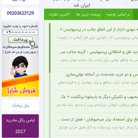
ایران شد
09203623129
بر اساس توصیه
پربحث ترین ها
آخرین نظرات
مهدی تارتار از این اتفاق جالب در پرسپولیس + عکس
انی پرسپولیس، کار دشواری برای قرار گرفتن در ترکیب ثابت این تیم خواهند داشت.
د نقل و انتقالاتی پرسپولیس ؛ گزینه جذاب سرخپوش می شود؟
یس به توافق نهایی برای جذب یک ستاره جوان رسید.
س و دو خرید بلندمدت در آستانه نهایی‌سازی
ید جدید (یک مدافع و یک مهاجم) را با قراردادهای بلندمدت نهایی کرده و امروز قرارداد آنها
حبوب و تکنیکی دیگر به بارسلونا برنگشت + عکس
پنل پیامک
مدافع پرتغالی الهلال، سرانجام پس از حدود یک ماه دوری، به باشگاه عربستانی بازگشت.
خ برای استعداد برتر سرخپوشان ؛ فصل از دست رفت ؟ + عکس
لباس رئال مادرید
ن آرسنال تنها چند روز مانده به آغاز فصل جدید فوتبال انگلیس، دچار مصدومیتی بسیار تلخ و
2027