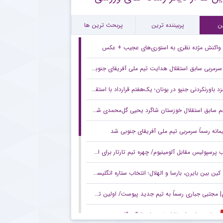
نش تند مدیرعامل سابق استقلال به مدیریت فعلی این باشگاه
ن
پربیننده ترین
پربحث ترین ها
واکنش مژده نظری به استوری‌های عجیب + عکس
سرمربی سابق استقلال هدایت تیم ملی آفریقای جنوبی را بر عهده گرفت
د باورنکردنی جنپو در یونان؛ یک‌هفتم قرارداد با استقلال!
 سابق استقلال خوزستان شاگرد یحیی گل‌محمدی شد +عکس
مانه رسماً سرمربی تیم ملی آفریقای جنوبی شد
پرسپولیس مقابل آلومینیوم/ چهره تیم تارتار برای استقبال از لیگ برتر +عکس
ین بین بایرن، بارسا و الهلال؛ انتخاب ستاره انگلیسی مشخص شد
مجتبی جباری رسماً به تیم جدید پیوست/ اولین تصویر از مقصد هشت شاکی +عکس
مهاجم سابق استقلال خوزستان شاگرد گل محمدی در دهوک عراق شد