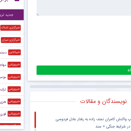
واک
۱۱:۳۸
جدید تری
خبرگزاری تابناک
خبرگزاری میزان
دستمز
خبرانلاین
مهاجم
خبرورزشی
موسی
خبرورزشی
ترکیب 
خبرورزشی
نویسندگان و مقالات
هری ک
خبرورزشی
فوری| 
خبرورزشی
پ واکنش کامران نجف زاده به رفتار عادل فردوسی
 در شرایط جنگی + سند
خبرگزاری دانشجو