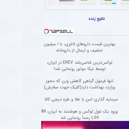
خت هافبک‌های پرسپولیس برای ترکیب ثابت
انی پرسپولیس، کار دشواری برای قرار گرفتن در ترکیب ثابت این تیم خواهند داشت.
نتایج زنده
سپولیس برای جذب ستاره محبوب نساجی
ان برای جذب دانیال ایری از نساجی تلاش می‌کند، اما مخالفت نساجی باعث کاهش شانس 
جدید ستاره محبوب هواداران تیم فوتبال پرسپولیس طی ۴۸ ساعت آینده
بهترین قیمت داروهای لاغری، با ۱ میلیون
تخفیف و ارسال از داروخانه‌
نجی مدافع سابق تیم فوتبال پرسپولیس تصمیم خود را برای ادامه فوتبال در خارج از کشور گر
لوکس‌ترین شاسی‌بلند EREV در ایران،
 پیشکسوت استقلال به اقدام جنجالی مهدی تاج در فدراسیون فوتبال
توسط نیکا موتور رونمایی شد!
وت استقلال گفت : قهرمانی حق مسلم استقلال بود و فدراسیون باید آن را اعلام می‌کرد. هر جا
تنها فرمول گیاهی کاهش وزن که مجوز
وزارت بهداشت دارد(کلیک جهت سفارش)
سرمایه گذاری امن با طلا و نقره دیجی کالا
ورود یک غول لوکس و هوشمند به ایران، IM
LS9 رسماً رونمایی شد