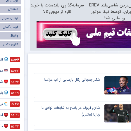
فوتبال ملی
لوکس‌ترین شاسی‌بلند EREV
سرمایه‌گذاری بلندمدت با خرید
استقلال
یران، توسط نیکا موتور
نقره از دیجی‌کالا
رونمایی شد!
فوتبال اسپانیا
فوتبال آلمان
والیبال
گالری عکس
اق
۱۸:۳۴
دست
۱۸:۲۷
شکار جنجالی رئال بارسایی از آب درآمد!
شو
۱۸:۲۲
با
۱۵:۴۹
تی
۱۵:۴۵
شادی آرنولد در پاسخ به شایعات توافق با
رئال! (عکس)
آخر
۱۵:۴۱
حک
۱۵:۲۲