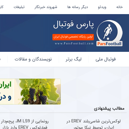
خانه
ویدئو
دیگر رسانه ها
شهروند خبرنگار
تبلیغات
کار
پارس فوتبال
اولین پایگاه تخصصی فوتبال ایران
www.ParsFootball.com
پارس
فوتبال ملی
لیگ برتر
نویسندگان و مقالات
ف
فوتبال
مطالب پیشنهادی
لوکس‌ترین شاسی‌بلند EREV در
رونمایی از IM LS9، پرچم‌دار
ایران، توسط نیکا موتور
فوق‌لوکس EREV وارد بازار