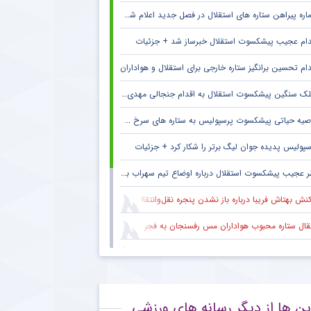
ره پیراهن ستاره های استقلال در فصل جدید اعلام شد + جزئیات
دام عجیب پیشکسوت استقلال خبرساز شد + جزئیات
دام تحسین برانگیز ستاره خارجی برای استقلال و هواداران
ک سنگین پیشکسوت استقلال به اقدام جنجالی مهدی تاج در فدراسیون فوتبال
صیه حیاتی پیشکسوت پرسپولیس به ستاره های سرخ + جزئیات
سپولیس پدیده جوان لیگ برتر را شکار کرد + جزئیات
 عجیب پیشکسوت استقلال درباره اوضاع تیم سهراب بختیاری زاده + جزئیات
نش بهتاش فریبا درباره باز نشدن پنجره نقل‌وانتقالات استقلال
قال ستاره محبوب هواداران مس رفسنجان به فجر سپاسی شیراز
یتان سابق ذوب‌آهن در آستانه پیوستن به فجرسپاسی شیراز
بت دروازه‌بان محبوب تراکتور با علیرضا بیرانوند
ین ها از دیگر رسانه های ورزشی
 باشگاه لیگ برتری خواهان جذب ستاره جوان آلومینیوم