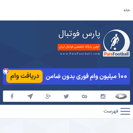
خانه
پارس فوتبال
اولین پایگاه تخصصی فوتبال ایران
www.ParsFootball.com
پارس
فوتبال