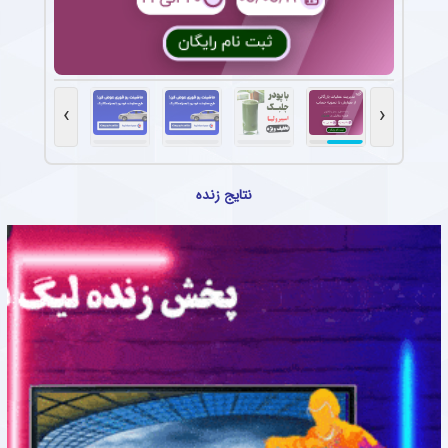
›
‹
نتایج زنده