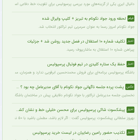
دانیال ایری یکی از گزینه‌های مورد بررسی پرسپولیس برای تقویت خط دفاعی است؛ با این
لحظه ورود جواد نکونام به تبریز + کلیپ وایرال شده
فیلم
جواد نکونام امروز رسما به عنوان سرمربی تیم تراکتور انتخاب شد.
تکلیف شماره ۱۰ استقلال در فصل جدید روشن شد + جزئیات
اخبار
پیراهن شماره ۱۰ استقلال به ماشاریپوف رسید.
حفظ یک ستاره کلیدی در تیم فوتبال پرسپولیس
اخبار
باشگاه پرسپولیس برنامه‌ای برای فروش محمدحسین ابرقویی ندارد و همزمان، مسئولان این با
پشت پرده جلسه ناگهانی جواد نکونام با آقای مدیرعامل چه بود ؟ + عکس
عکس
نخستین جلسه مدیرعامل تراکتور با جواد نکونام دقایقی پیش در ساختمان باشگاه برگزار شد
پیشکسوت شاکی پرسپولیس برای محسن خلیلی خط و نشان کشید + جزئیات
اخبار
بهروز سلطانی پیشکسوت پرسپولیس گفت : اگر لازم باشد، مطمئن باشید با ۵۰ نفر از پیشکسوتان پرسپولیس مقابل ساختمان این باشگاه تجمع خواهیم کرد و خواهان برخورد جدی و عزل محسن خلیلی خواهیم شد. اصلاً این آقا بازیکن سایپا است نه پیشکسوت پرسپولیس.
تکذیب حضور رامین رضاییان در لیست خرید پرسپولیس
اخبار