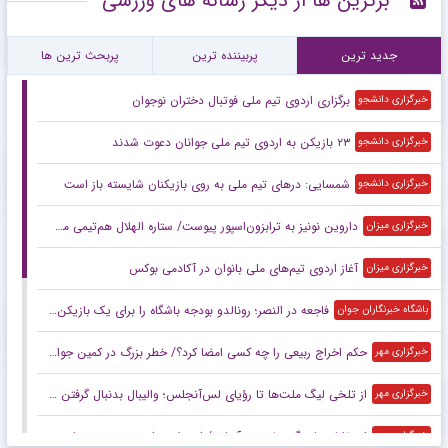
برترین ها از دیگر رسانه های ورزشی
جدید ترین
پربیننده ترین
پربحث ترین ها
برگزاری اردوی تیم ملی فوتبال دختران نوجوان
خبرگزاری دانشجو
۲۳ بازیکن به اردوی تیم ملی جوانان دعوت شدند
خبرگزاری دانشجو
شمسایی: در‌های تیم ملی به روی بازیکنان شایسته باز است
خبرگزاری دانشجو
داروین نونیز به ترابزون‌اسپور پیوست/ ستاره الهلال هم‌تیمی محمد صلاح شد
خبرگزاری میزان
آغاز اردوی تیم‌های ملی بانوان در آکادمی بوکس
خبرگزاری میزان
فاجعه در النصر؛ رونالدو بودجه باشگاه را برای یک بازیکن خرج کرد!
باشگاه خبرنگاران جوان
حکم اخراج ربیعی را چه کسی امضا کرد؟/ خطر بزرگ در کمین جواد نکونام است!
خبرگزاری مهر
از تلخی لیگ ملت‌ها تا رؤیای لس‌آنجلس؛ والیبال بدنبال گرفتن بلیت المپیک
خبرگزاری مهر
استقلالی‌ها پیگیر وضعیت آسانی/ استعلام برای صدور مجوز بازی
خبرگزاری مهر