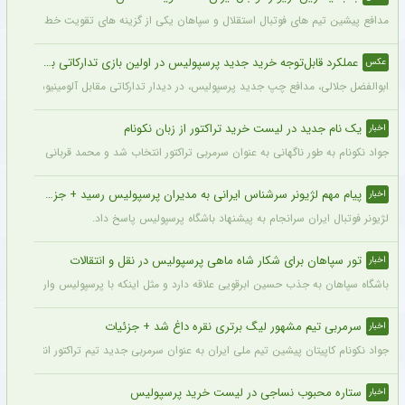
مدافع پیشین تیم های فوتبال استقلال و سپاهان یکی از گزینه های تقویت خط دفاعی تیم 
عملکرد قابل‌توجه خرید جدید پرسپولیس در اولین بازی تدارکاتی برای این تیم + عکس
عکس
ابوالفضل جلالی، مدافع چپ جدید پرسپولیس، در دیدار تدارکاتی مقابل آلومینیوم اراک د
یک نام جدید در لیست خرید تراکتور از زبان نکونام
اخبار
جواد نکونام به طور ناگهانی به عنوان سرمربی تراکتور انتخاب شد و محمد قربانی یکی از اه
پیام مهم لژیونر سرشناس ایرانی به مدیران پرسپولیس رسید + جزئیات
اخبار
لژیونر فوتبال ایران سرانجام به پیشنهاد باشگاه پرسپولیس پاسخ داد.
تور سپاهان برای شکار شاه ماهی پرسپولیس در نقل و انتقالات
اخبار
باشگاه سپاهان به جذب حسین ابرقویی علاقه دارد و مثل اینکه با پرسپولیس وارد مذاکره 
سرمربی تیم مشهور لیگ برتری نقره داغ شد + جزئیات
اخبار
جواد نکونام کاپیتان پیشین تیم ملی ایران به عنوان سرمربی جدید تیم تراکتور انتخاب شد.
ستاره محبوب نساجی در لیست خرید پرسپولیس
اخبار