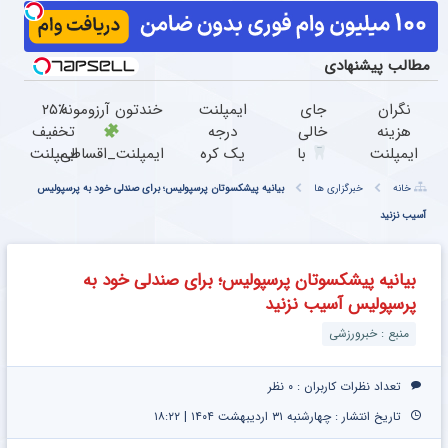
مطالب پیشنهادی
نگران
جای
ایمپلنت
خندتون آرزومونه
۲۵٪
هزینه
خالی
درجه
تخفیف
ایمپلنت
با
یک کره
ایمپلنت_اقساطی
ایمپلنت
نباش
اقساط
ای فقط
بدون_ضامن
تا پایان
خانه
خبرگزاری ها
بیانیه پیشکسوتان پرسپولیس؛ برای صندلی خود به پرسپولیس
توی
12
25
روکش_رایگان
جشنواره
12
آسیب نزنید
ماهه
میلیون
قسط
پر کن
با
پرداخت
[بدون
ضمانـت
بیانیه پیشکسوتان پرسپولیس؛ برای صندلی خود به
کن
نیاز به
کیفیـت
پرسپولیس آسیب نزنید
چک و
شرکتی
ضامن]
منبع : خبرورزشی
تعداد نظرات کاربران :
۰ نظر
تاریخ انتشار : چهارشنبه ۳۱ اردیبهشت ۱۴۰۴ | ۱۸:۲۲