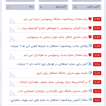
گالری عکس
گالری فیلم
دکه
پیام معنادار پیشکسوت باشگاه پرسپولیس درباره این تیم
۱۱:۴۳
دیدار کاپیتان پرسپولیس با چهره‌های مطرح آلومینیوم پیش از بازی
۱۱:۴۰
پایان ماجرای انتقال ستاره جوان نساجی به پرسپولیس
۱۱:۳۷
واکنش جالب پیشکسوت استقلال به شرایط کنونی آبی ها + جزئیات
۱۱:۲۹
پیام معنادار ستاره جدید پرسپولیس به هواداران این تیم
۱۱:۱۶
آتش بازی ستاره استقلالی در فوتبال اروپا ادامه دارد + جزئیات
۱۱:۱۰
جلسه مهم مدیران باشگاه استقلال برای امروز
۱۱:۰۹
رد گمانه‌زنی‌ها درباره پیوستن ستاره محبوب هواداران استقلال به تراکتور
۱۱:۰۴
تلاش مدیران باشگاه برای بازگرداندن دروازه‌بان اسپانیایی فصل گذشته به استقلال
۱۱:۰۱
متلک آتشین پیشکسوت استقلال به ستاره های تیم سهراب بختیاری زاده
۱۱:۰۱