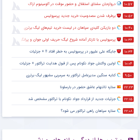
دروازه‌بان مشتاق استقلال و حضور موقت در آلومینیوم اراک
۱۰:۵۷
برطرف شدن مصدومیت خرید جدید پرسپولیس
۱۰:۵۲
دو بازیکن کلیدی سپاهان در لیست خرید تیم‌های لیگ برتری
۱۰:۴۰
پرسپولیس با تارتار آماده شروع لیگ؛ حریف اولی جوان و پرانگیزه
۱۰:۳۶
جایگاه علی علیپور در پرسپولیس به خطر افتاد !! + جزئیات
۱۰:۳۴
اولین واکنش جواد نکونام پس از قبول هدایت تراکتور + جزئیات
۱۰:۰۴
کنایه سنگین مدیرعامل تراکتور به سرمربی مشهور لیگ برتری
۹:۵۰
ستاره تاتنهام عاشق حضور در بارسلونا
۲۲:۲۳
جزئیات جدید از قرارداد جواد نکونام با تراکتور مشخص شد
۲۲:۱۵
ستاره سپاهان راهی تراکتور می شود؟
۲۲:۰۸