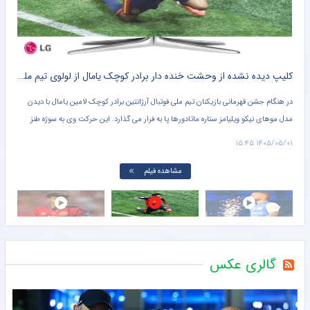
کلیپ دیده نشده از وحشت خنده دار برادر کوچک یامال از لولوی تیم ملی اسپانیا + سند
شلیک لامین یامال در حمایت از ایران ، علیه آمریکا !! + کلیپ وایرال شده
 دیدن
تصویر لامین یامال ستاره تیم ملی فوتبال اسپانیا روی پهپاد شاهد سپاه پاسداران در حالی که
 طنز
پرچم فلسطین را در دست دارد در حال شلیک منتشر شده است.
۱۴۰۵/۰۵/۰۱ ۱۵:۲۴
مشاهده فیلم
گالری عکس