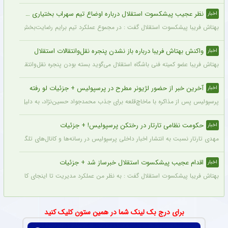
نظر عجیب پیشکسوت استقلال درباره اوضاع تیم سهراب بختیاری زاده + جزئیات
اخبار
بهتاش فریبا پیشکسوت استقلال گفت : در مجموع عملکرد تیم برایم رضایت‌بخش بود. بازیک
واکنش بهتاش فریبا درباره باز نشدن پنجره نقل‌وانتقالات استقلال
اخبار
بهتاش فریبا عضو کمیته فنی باشگاه استقلال می‌گوید بسته بودن پنجره نقل‌وانتقالاتی ا
آخرین خبر از حضور لژیونر مطرح در پرسپولیس + جزئیات لو رفته
اخبار
پرسپولیس پس از مذاکره با ماخاچ‌قلعه برای جذب محمدجواد حسین‌نژاد، به دلیل رقم رضای
حکومت نظامی تارتار در رختکن پرسپولیس! + جزئیات
اخبار
مهدی تارتار نسبت به انتشار اخبار داخلی پرسپولیس در رسانه‌ها و کانال‌های تلگرامی عصبا
اقدام عجیب پیشکسوت استقلال خبرساز شد + جزئیات
اخبار
بهتاش فریبا پیشکسوت استقلال گفت : به نظر من عملکرد مدیریت تا اینجای کار قابل قبول 
برای درج بک لینک شما در همین ستون کلیک کنید