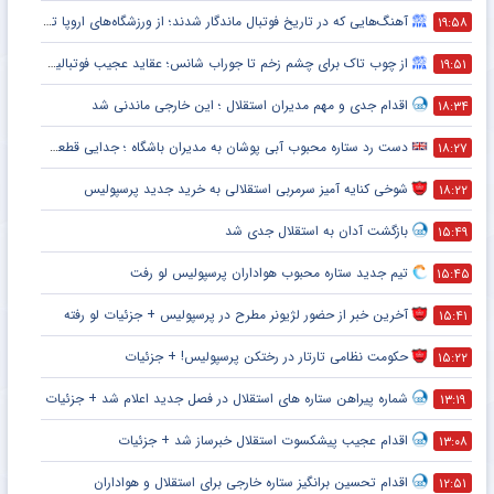
آهنگ‌هایی که در تاریخ فوتبال ماندگار شدند؛ از ورزشگاه‌های اروپا تا جام جهانی
۱۹:۵۸
از چوب تاک برای چشم زخم تا جوراب شانس؛ عقاید عجیب فوتبالیست‌ها!
۱۹:۵۱
اقدام جدی و مهم مدیران استقلال ؛ این خارجی ماندنی شد
۱۸:۳۴
دست رد ستاره محبوب آبی پوشان به مدیران باشگاه ؛ جدایی قطعی است !
۱۸:۲۷
شوخی کنایه آمیز سرمربی استقلالی به خرید جدید پرسپولیس
۱۸:۲۲
بازگشت آدان به استقلال جدی شد
۱۵:۴۹
تیم جدید ستاره محبوب هواداران پرسپولیس لو رفت
۱۵:۴۵
آخرین خبر از حضور لژیونر مطرح در پرسپولیس + جزئیات لو رفته
۱۵:۴۱
حکومت نظامی تارتار در رختکن پرسپولیس! + جزئیات
۱۵:۲۲
شماره پیراهن ستاره های استقلال در فصل جدید اعلام شد + جزئیات
۱۳:۱۹
اقدام عجیب پیشکسوت استقلال خبرساز شد + جزئیات
۱۳:۰۸
اقدام تحسین برانگیز ستاره خارجی برای استقلال و هواداران
۱۲:۵۱