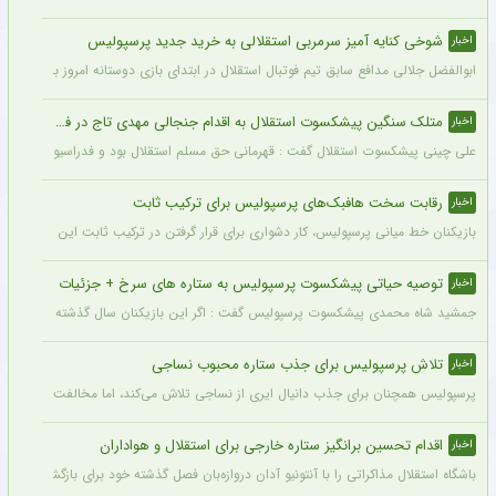
شوخی کنایه آمیز سرمربی استقلالی به خرید جدید پرسپولیس
اخبار
ابوالفضل جلالی مدافع سابق تیم فوتبال استقلال در ابتدای بازی دوستانه امروز با آلومینی
متلک سنگین پیشکسوت استقلال به اقدام جنجالی مهدی تاج در فدراسیون فوتبال
اخبار
علی چینی پیشکسوت استقلال گفت : قهرمانی حق مسلم استقلال بود و فدراسیون باید آن را اع
رقابت سخت هافبک‌های پرسپولیس برای ترکیب ثابت
اخبار
بازیکنان خط میانی پرسپولیس، کار دشواری برای قرار گرفتن در ترکیب ثابت این تیم خواه
توصیه حیاتی پیشکسوت پرسپولیس به ستاره های سرخ + جزئیات
اخبار
جمشید شاه محمدی پیشکسوت پرسپولیس گفت : اگر این بازیکنان سال گذشته و سال‌های قبل 
تلاش پرسپولیس برای جذب ستاره محبوب نساجی
اخبار
پرسپولیس همچنان برای جذب دانیال ایری از نساجی تلاش می‌کند، اما مخالفت نساجی 
اقدام تحسین برانگیز ستاره خارجی برای استقلال و هواداران
اخبار
باشگاه استقلال مذاکراتی را با آنتونیو آدان دروازه‌بان فصل گذشته خود برای بازگشت یه این