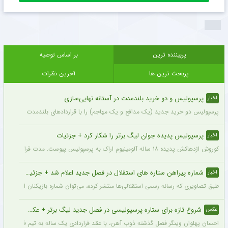
پربیننده ترین
بر اساس توصیه
پربحث ترین ها
آخرین نظرات
پرسپولیس و دو خرید بلندمدت در آستانه نهایی‌سازی
اخبار
پرسپولیس دو خرید جدید (یک مدافع و یک مهاجم) را با قراردادهای بلندمدت نهایی کرده و ا
پرسپولیس پدیده جوان لیگ برتر را شکار کرد + جزئیات
اخبار
کوروش اژدهاکش پدیده ۱۸ ساله آلومینیوم اراک به پرسپولیس پیوست. مدت قرارداد اژدهاکش با پرسپولیس به مدت ۴ سال است.
شماره پیراهن ستاره های استقلال در فصل جدید اعلام شد + جزئیات
اخبار
طبق تصاویری که رسانه رسمی استقلالی‌ها منتشر کرده، می‌توان شماره بازیکنان این تیم ر
شروع تازه برای ستاره پرسپولیسی در فصل جدید لیگ برتر + عکس
عکس
احسان پهلوان وینگر فصل گذشته ذوب آهن، با عقد قراردادی یک ساله به تیم فجر شهید