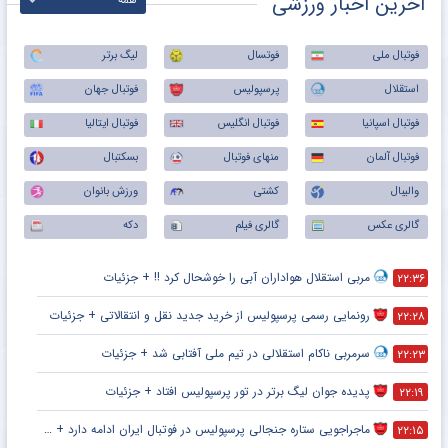
آخرین اخبار ورزشی
همه
فوتبال ملی
فوتسال
لیگ برتر
استقلال
پرسپولیس
فوتبال جهان
فوتبال اسپانیا
فوتبال انگلیس
فوتبال ایتالیا
فوتبال آلمان
منهای فوتبال
بسکتبال
والیبال
کشتی
ورزش بانوان
گالری عکس
گالری فیلم
دکه
مربی استقلال هواداران آبی را خوشحال کرد !! + جزئیات
۲۲:۳۶
رونمایی رسمی پرسپولیس از خرید جدید نقل و انتقالاتی + جزئیات
۲۲:۲۸
سرمربی ناکام استقلالی در تیم ملی آفتابی شد + جزئیات
۲۲:۲۳
پدیده جوان لیگ برتر در تور پرسپولیس افتاد + جزئیات
۲۲:۱۹
ماجراجویی ستاره جنجالی پرسپولیس در فوتبال ایران ادامه دارد + جزئیات
۲۲:۱۵