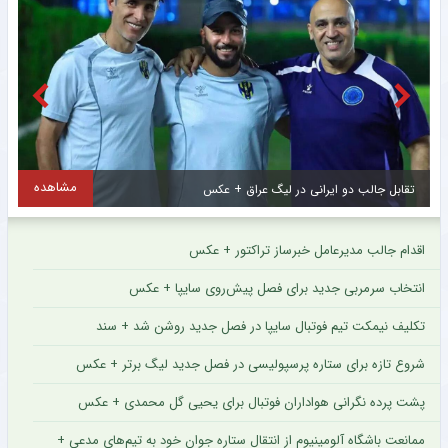
هده
مشاهده
اولین تصاویر از ستاره جدید و گران قیمت سرخپوشان پایتخت + عکس
اقدام جالب مدیرعامل خبرساز تراکتور + عکس
انتخاب سرمربی جدید برای فصل پیش‌روی سایپا + عکس
تکلیف نیمکت تیم فوتبال سایپا در فصل جدید روشن شد + سند
شروع تازه برای ستاره پرسپولیسی در فصل جدید لیگ برتر + عکس
پشت پرده نگرانی هواداران فوتبال برای یحیی گل محمدی + عکس
ممانعت باشگاه آلومینیوم از انتقال ستاره جوان خود به تیم‌های مدعی +