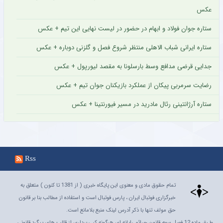
عکس
ستاره جوان فولاد و ابهام در حضور در لیست نهایی این تیم + عکس
ستاره ایرانی شباب الاهلی منتظر شروع فصل و گلزنی دوباره + عکس
جدایی قرضی مدافع وسط بارسلونا به مقصد لیورپول + عکس
رضایت سرمربی پیکان از عملکرد بازیکنان جوان تیم + عکس
ستاره آرژانتینی رئال مادرید در مسیر فیورنتینا + عکس
Rss
تمام حقوق مادی و معنوی این پایگاه خبری ( از 1381 تا کنون ) متعلق به
خبرگزاری فوتبال ایران ، پارس فوتبال است و استفاده از مطالب بنا بر قانون
حق مولف تنها با ذکر آدرس لینک منبع بلامانع است.
طـبق ماده 12 فصل سوم قانون جرائم رايانه اي هرگونه کپي برداري از قالب هاي پيگرد قانوني