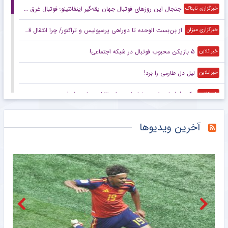
جنجال این روزهای فوتبال جهان یقه‌گیر اینفانتینو؛ فوتبال غرق در اقتصاد
خبرگزاری تابناک
از بن‌بست الوحده تا دوراهی پرسپولیس و تراکتور/ چرا انتقال قربانی در هاله‌ای از ابهام است؟
خبرگزاری میزان
۵ بازیکن محبوب فوتبال در شبکه اجتماعی!
خبرانلاین
لیل دل طارمی را برد!
خبرانلاین
عکس| شماره رامین رضاییان در استقلال مصادره شد!
خبرانلاین
عکس| عجیب ترین جام قهرمانی که دیده‌اید!
خبرانلاین
آخرین ویدیوها
ورزشگاه آزادی یک سال دیگر هم نمی‌رسد؛ بچه‌ها متشکریم/ روزنامه خبرورزشی یکشنبه را ببینید
خبرورزشی
گزارش میدانی خبرنگار مهر از صد و شصت و یکمین حضور مردم آستانه
خبرگزاری مهر
حماسه مردم زاهدان در صد و شصتمین شب دلدادگی
خبرگزاری مهر
صد و شصت و یکمین شب تجمعات مردم کرج
خبرگزاری مهر
قرار صد و شصت و یکم مردم لنگرود در میدان
خبرگزاری مهر