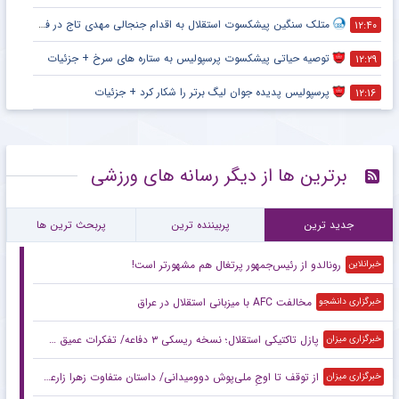
متلک سنگین پیشکسوت استقلال به اقدام جنجالی مهدی تاج در فدراسیون فوتبال
۱۲:۴۰
توصیه حیاتی پیشکسوت پرسپولیس به ستاره های سرخ + جزئیات
۱۲:۲۹
پرسپولیس پدیده جوان لیگ برتر را شکار کرد + جزئیات
۱۲:۱۶
برترین ها از دیگر رسانه های ورزشی
جدید ترین
پربیننده ترین
پربحث ترین ها
رونالدو از رئیس‌جمهور پرتغال هم مشهورتر است!
خبرانلاین
مخالفت AFC با میزبانی استقلال در عراق
خبرگزاری دانشجو
پازل تاکتیکی استقلال؛ نسخه ریسکی ۳ دفاعه/ تفکرات عمیق سهراب با اسکواد کم‌عمق
خبرگزاری میزان
از توقف تا اوجِ ملی‌پوش دوومیدانی/ داستان متفاوت زهرا زارعی در آستانه ناگویا
خبرگزاری میزان