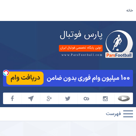
خانه
پارس فوتبال
اولین پایگاه تخصصی فوتبال ایران
www.ParsFootball.com
پارس
فوتبال