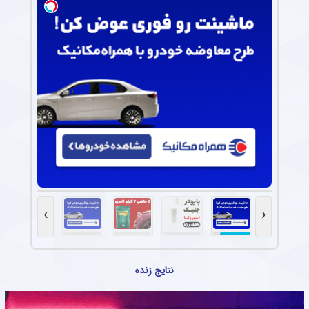
›
‹
نتایج زنده