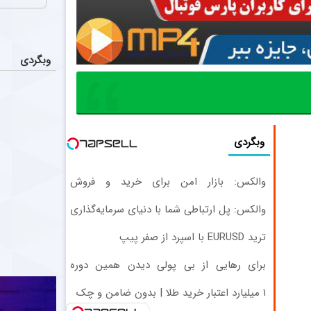
جیمی گیتنس، س
مدیران ا
اخبار
محمد نوری پیشک
وبگردی
شرط جال
اخبار
جووانی بیا، مد
سرگیجه 
عکس
وبگردی
بازیکنان خط می
والکس: بازار امن برای خرید و فروش
دارایی‌های دیجیتال
والکس: پل ارتباطی شما با دنیای سرمایه‌گذاری
دیجیتال
ترید EURUSD با اسپرد از صفر پیپ
برای رهایی از بی پولی دیدن همین دوره
رایگان کافیه! (شمارتو وارد کن)
۱ میلیارد اعتبار خرید طلا | بدون ضامن و چک