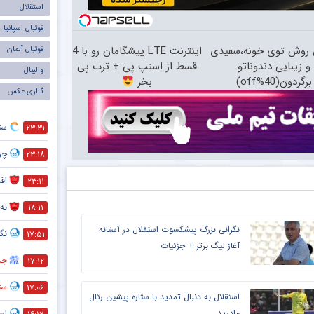
استقلال
فوتبال اسپانیا
ن روش توی خونه،سفیدی
اینترنت LTE پیشگامان رو با 4
فوتبال آلمان
و زیبایی دندوناتو
قسط از اسنپ پی + ترب پی
والیبال
برگردون(40%off)
بخر
گالری عکس
ست
۲۳:۳۱
چر
۲۳:۱۸
اقد
۲۳:۱۱
نه 
۱۸:۱۱
نگرانی بزرگ پیشکسوت استقلال در آستانه
نگر
۱۷:۵۱
آغاز لیگ برتر + جزئیات
جذ
۱۷:۱۲
ستا
۱۷:۰۶
استقلال به دنبال تمدید با ستاره پیشین رئال
مادرید
اس