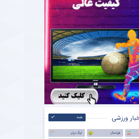
بار ورزشی
همه
فوتسال
لیگ برتر