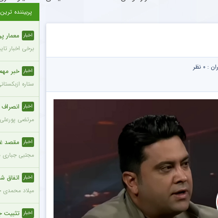
پربیننده ترین
معمار پرسپول
اخبار
برخی اخبار تای
ران :
۰ نظر
خبر مهم د
اخبار
ستاره ازبکستان
انصراف ست
اخبار
مرتضی پورعلی‌گ
مقصد غیرم
اخبار
مجتبی جباری ب
اتفاق شو
اخبار
میلاد محمدی چپ
تثبیت جایگا
اخبار