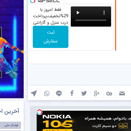
فقط امروز با
29%تخفیف،پرداخت
درب منزل و گارانتی
تعویض چراغ 40
ثبت
وات بخر
سفارش
آخرین اخ
فوتبال ملی