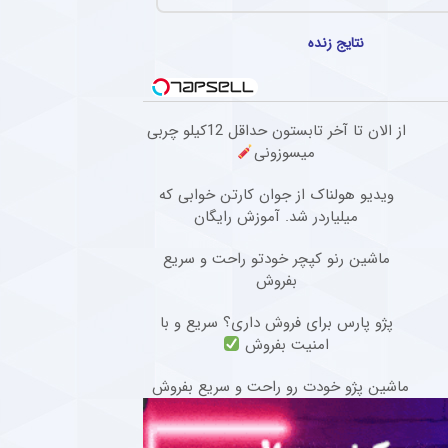
تاره چلسی، می‌گوید پیش از آغاز فصل جدید، اعتمادبه‌نفسش دوباره در حال بازگشت است و آ
نتایج زنده
ستقلال صدای اسطوره آبی ها را درآوردند + جزئیات
سوت استقلال گفت : استقلال به افراد دلسوز نیاز دارد نه افراد سود جو و منفعت طلب. امیدو
ب آندره‌آ کامبیاسو برای ترک یوونتوس
از الان تا آخر تابستون حداقل 12کیلو چربی
میسوزونی
یر برنامه‌های آندره‌آ کامبیاسو، مدافع کناری یوونتوس و تیم ملی ایتالیا، در گفتگو با اسکا
ویدیو هولناک از جوان کارتن خوابی که
مهدی تارتار از این اتفاق جالب در پرسپولیس + عکس
میلیاردر شد. آموزش رایگان
انی پرسپولیس، کار دشواری برای قرار گرفتن در ترکیب ثابت این تیم خواهند داشت.
ماشین رنو کپچر خودتو راحت و سریع
بفروش
پژو پارس برای فروش داری؟ سریع و با
امنیت بفروش
ماشین پژو خودت رو راحت و سریع بفروش