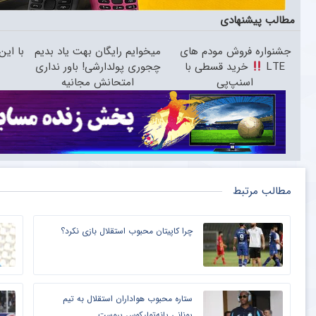
مطالب پیشنهادی
جشنواره فروش مودم های
میخوایم رایگان بهت یاد بدیم
با ای
LTE
خرید قسطی با
چجوری پولدارشی! باور نداری
اسنپ‌پی
امتحانش مجانیه
مطالب مرتبط
چرا کاپیتان محبوب استقلال بازی نکرد؟
ستاره محبوب هواداران استقلال به تیم
یونانی پانه‌تولیکوس پیوست