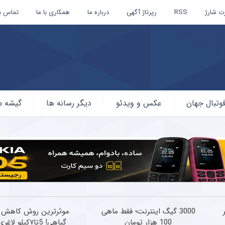
ت شارژ
RSS
رپرتاژ آگهی
درباره ما
همکاری با ما
تماس با
وتبال جهان
عکس و ویدئو
دیگر رسانه ها
گیشه م
ر
3000 گیگ اینترنت؛ فقط ماهی
موثرترین روش کاهش 
100 هزار تومان
گیاهی! 5تا۷کیلو لاغری