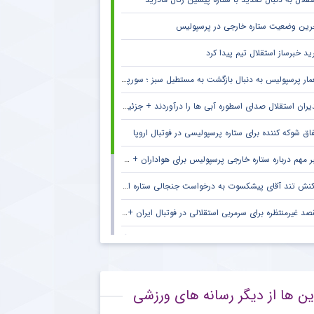
رین وضعیت ستاره خارجی در پرسپولیس
ید خبرساز استقلال تیم پیدا کرد
ار پرسپولیس به دنبال بازگشت به مستطیل سبز ؛ سورپرایز بزرگ در راه است ؟ + جزئیات
یران استقلال صدای اسطوره آبی ها را درآوردند + جزئیات
فاق شوکه کننده برای ستاره پرسپولیسی در فوتبال اروپا
 مهم درباره ستاره خارجی پرسپولیس برای هواداران + جزئیات
نش تند آقای پیشکسوت به درخواست جنجالی ستاره استقلال + جزئیات
د غیرمنتظره برای سرمربی استقلالی در فوتبال ایران + جزئیات
ام خداحافظی سرمربی سابق الاهلی با هواداران این باشگاه
ایت ستاره چلسی از آمدن ژابی آلونسو
ین ها از دیگر رسانه های ورزشی
ط جالب آندره‌آ کامبیاسو برای ترک یوونتوس