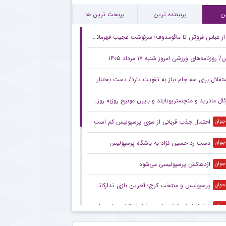
تفاده مجدد استقلال از سه ستاره مرکزی در بازی دوستانه
ن
پربیننده ترین
پربحث ترین ها
از عباس فروتن تا ماگومدوف؛ سرنوشت عجیب قهرمانان کشتی جهان در سال ۲۰۱۸!
روزنامه‌های ورزشی امروز ‌شنبه ۱۷ مرداد ۱۴۰۵
تقلال برای سه جام نیاز به تقویت دارد/ دست بختیاری‌زاده خالی است
ادرید و منچستریونایتد و بایرن مونیخ روزبه روز پولدارتر می شوند و بارسلونا و یوونتوس به سمت ورشکستگی می روند؟
احتمال جذب قربانی از سوی پرسپولیس کم است
 جوان
دست رد حسین نژاد به باشگاه پرسپولیس
 جوان
اژدهاکش پرسپولیسی می‌شود
 جوان
پرسپولیس و منتخب کرج؛ آخرین بازی تدارکاتی سرخپوشان
 جوان
فوتبال ایران آماتور است، اما بازیکنان پول حرفه‌ای می‌گیرند
 جوان