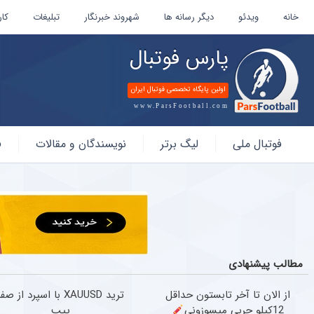
خانه
ویدئو
دیگر رسانه ها
شهروند خبرنگار
تبلیغات
کار
پارس فوتبال
اولین پایگاه تخصصی فوتبال ایران
www.ParsFootball.com
پارس
فوتبال ملی
لیگ برتر
نویسندگان و مقالات
ف
فوتبال
مطالب پیشنهادی
از الان تا آخر تابستون حداقل
ترید XAUUSD با اسپرد از صف
12کیلو چربی میسوزونی
پیپ