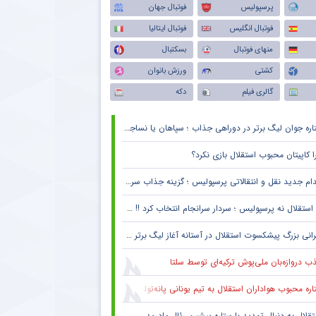
پرسپولیس
فوتبال جهان
فوتبال انگلیس
فوتبال ایتالیا
منهای فوتبال
بسکتبال
کشتی
ورزش بانوان
گالری فیلم
دکه
اره جوان لیگ برتر در دوراهی جذاب ؛ سپاهان یا نساجی ؟
ا کاپیتان محبوب استقلال بازی نکرد؟
ام جدید نقل و انتقالاتی پرسپولیس ؛ گزینه جذاب سرخپوش می شود؟
استقلال نه پرسپولیس ؛ سردار سرانجام انتخاب کرد !! + جزئیات
انی بزرگ پیشکسوت استقلال در آستانه آغاز لیگ برتر + جزئیات
ب دروازه‌بان ملی‌پوش ترکیه‌ای توسط سلتا
ره محبوب هواداران استقلال به تیم یونانی پانه‌تولیکوس پیوست
تقلال به دنبال تمدید با ستاره پیشین رئال مادرید