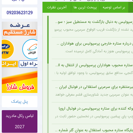
بر اساس توصیه
پربحث ترین ها
آخرین نظرات
09203623129
یس به دنبال بازگشت به مستطیل سبز ؛ سورپرایز بزرگ در راه است ؟ + جزئیات
ید نشده از بازگشت قریب الوقوع سرمربی محبوب پرسپولیسی‌ها به دنیای فوتبال خبر می‌دهد.
رباره ستاره خارجی پرسپولیس برای هواداران + جزئیات
ی پرسپولیس هنوز به آمادگی کامل نرسیده است.
اره محبوب هواداران پرسپولیس از انتقال به الطلبه عراق
نجی، مدافع سابق پرسپولیس، با وجود توافق اولیه با علیرضا منصوریان و باشگاه الطلبه عراق
نتظره برای سرمربی استقلالی در فوتبال ایران + جزئیات
ه عنوان سرمربی جدید شناورسازی قشم معرفی خواهد شد.
پنل پیامک
که کننده برای ستاره پرسپولیسی در فوتبال اروپا
لباس رئال مادرید
‌ پای پیشین پرسپولیس در نخستین حضور ثابت در ترکیب بوراتس بانیا لوکا اتفاق شوکه کننده
2027
ه ستاره محبوب استقلال به عنوان گلر شماره یک این تیم برای شروع لیگ