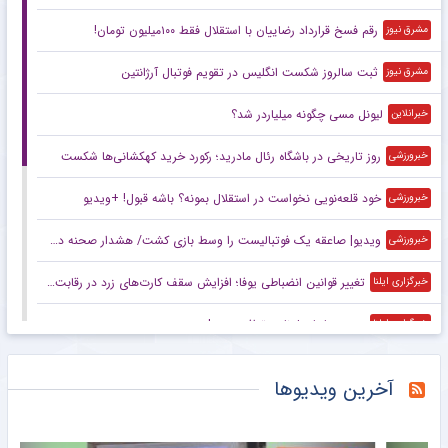
رقم فسخ قرارداد رضاییان با استقلال فقط ۱۰۰میلیون تومان!
مشرق نیوز
ثبت سالروز شکست انگلیس در تقویم فوتبال آرژانتین
مشرق نیوز
لیونل مسی چگونه میلیاردر شد؟
خبرانلاین
روز تاریخی در باشگاه رئال مادرید؛ رکورد خرید کهکشانی‌ها شکست
خبرورزشی
خود قلعه‌نویی نخواست در استقلال بمونه؟ باشه قبول! +ویدیو
خبرورزشی
ویدیو| صاعقه یک فوتبالیست را وسط بازی کشت/ هشدار صحنه دلخراش!
خبرورزشی
تغییر قوانین انضباطی یوفا؛ افزایش سقف کارت‌های زرد در رقابت‌های اروپایی
خبرگزاری ایلنا
رودری با بارسلونا به توافق رسید!
خبرگزاری ایلنا
رسمی: دیومانده به رئال مادرید پیوست
خبرگزاری ایلنا
آخرین ویدیوها
برزگر: همای سعادت روی دوش تارتار نشسته است/ عیار واقعی پرسپولیس از هفته پنجم به بعد مشخص می‌شود
مشرق نیوز