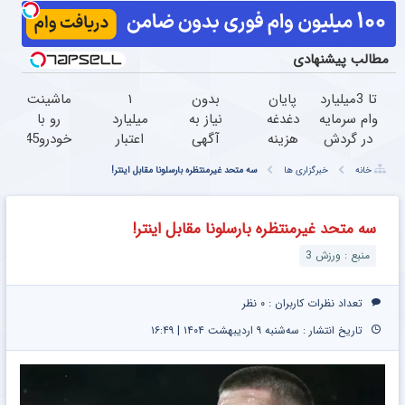
مطالب پیشنهادی
تا 3میلیارد
پایان
بدون
۱
ماشینت
وام سرمایه
دغدغه
نیاز به
میلیارد
رو با
در گردش
هزینه
آگهی
اعتبار
خودرو45
فروشندگان
های
و با
خرید
سریع و
خانه
خبرگزاری ها
سه متحد غیرمنتظره بارسلونا مقابل اینتر!
=>
دندان
یکبار
طلا |
راحت
فروشگاهت
پزشکی
مراجعه
بدون
بفروش
رو ثبت
با پک
ضامن
سه متحد غیرمنتظره بارسلونا مقابل اینتر!
کن
سفید
و چک
منبع : ورزش 3
کننده
خانگی
تعداد نظرات کاربران :
۰ نظر
تاریخ انتشار : سه‌شنبه ۹ اردیبهشت ۱۴۰۴ | ۱۶:۴۹