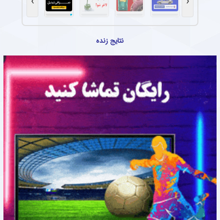
›
‹
نتایج زنده