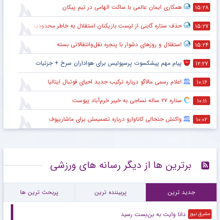
همکاری ایمان عالمی با ساکت الهامی در تیم پیکان
۱۵:۲۸
حذف ستاره گابنی از لیست بازیکنان استقلال به خاطر محدودیت نقل‌وانتقالاتی
۱۵:۲۷
استقلال و روزهای دشوار با پنجره نقل‌وانتقالاتی بسته
۱۵:۲۴
پیام مهم پیشکسوت پرسپولیس برای هواداران سرخ + جزئیات
۱۲:۲۷
اعلام رسمی مالاگو درباره ترکیب جدید احیای فوتبال ایتالیا
۱۰:۱۶
ستاره ۲۷ ساله نساجی به خیبر خرم‌آباد پیوست
۱۰:۱۱
واکنش جنجالی کاناوارو درباره تصمیمش برای ماشاریپوف
۱۰:۰۲
برترین ها از دیگر رسانه های ورزشی
جدید ترین
پربیننده ترین
پربحث ترین ها
دانا وایت به بن‌بست رسید
مشرق نیوز