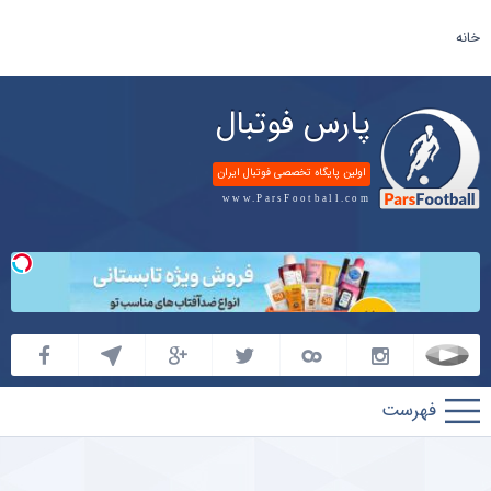
خانه
پارس فوتبال
اولین پایگاه تخصصی فوتبال ایران
www.ParsFootball.com
پارس
فوتبال