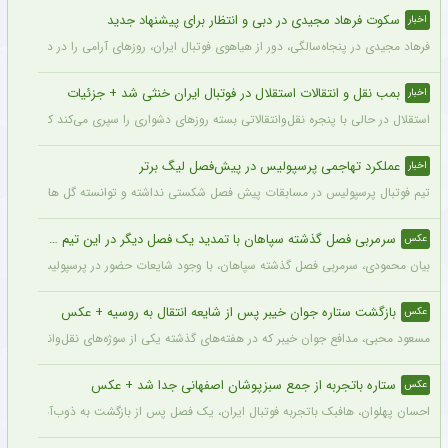
سکوت فرهاد مجیدی در دبی و انتظار برای پیشنهاد جدید
اخبار
فرهاد مجیدی در پنجاه‌سالگی، دور از هیاهوی فوتبال ایران، روزهای آرامی را در دبی سپری 
بمب نقل و انتقالات استقلال در فوتبال ایران خنثی شد + جزئیات
اخبار
استقلال در حالی با پنجره نقل‌وانتقالاتی بسته روزهای دشواری را سپری می‌کند که در همی
عملکرد تهاجمی پرسپولیس در پیش‌فصل لیگ برتر
اخبار
تیم فوتبال پرسپولیس در مسابقات پیش فصل شکستی نداشته و توانسته گل های زیادی را ب
سرمربی فصل گذشته سپاهان با تمدید یک فصل دیگر در این تیم ماند + عکس
عکس
بیان محمودی، سرمربی فصل گذشته سپاهان، با وجود شایعات حضور در پرسپولیس، قرارداد خ
بازگشت ستاره جوان خیبر پس از شایعه انتقال به روسیه + عکس
عکس
مسعود محبی، مدافع جوان خیبر که در هفته‌های گذشته یکی از سوژه‌های نقل‌وانتقالات بود،
ستاره باتجربه از جمع سبزپوشان اصفهانی جدا شد + عکس
عکس
احسان پهلوان، هافبک باتجربه فوتبال ایران، یک فصل پس از بازگشت به ذوب‌آهن، از ج