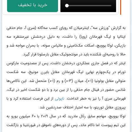
خرید با تخفیف
به گزارش “ورزش سه”، اینترمیلان که رویای کسب سه‌گانه (سری آ، جام حذفی
ایتالیا و لیگ قهرمانان اروپا) را داشت، به دلیل درخشش غیرمنتظره سه
بازیکن، لوکا یوویچ، اسکات مک‌تامینی و ماتیاس سوله، با بحران مواجه شد و
حالا با روحیه‌ای شکننده باید در مونتجوئیک مقابل بارسلونا قرار گیرد.
اینتر که در فصل جاری عملکردی درخشان داشت، پس از مصدومیت مارکوس
تورام در یک‌چهارم نهایی لیگ قهرمانان مقابل بایرن مونیخ، سه شکست
متوالی مقابل بولونیا (۱-۰)، میلان (۳-۰) و رم (۱-۰) متحمل شد. این ناکامی‌ها
شانس حضور در فینال جام حذفی را از بین برد و با دو شکست اخیر در لیگ،
قهرمانی سری آ را نیز به خطر انداخت.
ناپولی
از این فرصت استفاده کرد و با
پیروزی مقابل تورینو، با سه امتیاز اختلاف صدرنشین شد.
لوکا یوویچ، مهاجم سابق رئال مادرید که در سال ۲۰۱۹ با ۶۰ میلیون یورو به
این تیم پیوست اما ناکام ماند، پس از دوره‌های ناموفق در فیورنتینا و بازگشت