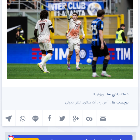
دسته بندی ها :
ورزش 3
برچسب ها :
,
,
,
آاس رم
آث میلان
اینتر
ناپولی