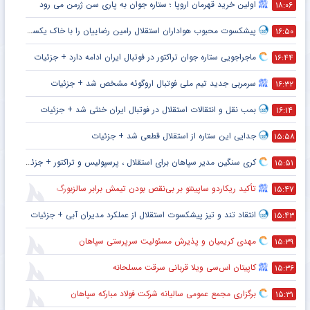
اولین خرید قهرمان اروپا ؛ ستاره جوان به پاری سن ژرمن می رود
۱۸:۰۶
پیشکسوت محبوب هواداران استقلال رامین رضاییان را با خاک یکسان کرد + جزئیات
۱۶:۵۰
ماجراجویی ستاره جوان تراکتور در فوتبال ایران ادامه دارد + جزئیات
۱۶:۴۴
سرمربی جدید تیم ملی فوتبال اروگوئه مشخص شد + جزئیات
۱۶:۳۲
بمب نقل و انتقالات استقلال در فوتبال ایران خنثی شد + جزئیات
۱۶:۱۴
جدایی این ستاره از استقلال قطعی شد + جزئیات
۱۵:۵۸
کری سنگین مدیر سپاهان برای استقلال ، پرسپولیس و تراکتور + جزئیات
۱۵:۵۱
تأکید ریکاردو ساپینتو بر بی‌نقص بودن تیمش برابر سالزبورگ
۱۵:۴۷
انتقاد تند و تیز پیشکسوت استقلال از عملکرد مدیران آبی + جزئیات
۱۵:۴۳
مهدی کریمیان و پذیرش مسئولیت سرپرستی سپاهان
۱۵:۳۹
کاپیتان اس‌سی ویلا قربانی سرقت مسلحانه
۱۵:۳۶
برگزاری مجمع عمومی سالیانه شرکت فولاد مبارکه سپاهان
۱۵:۳۱