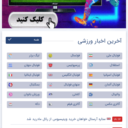
آخرین اخبار ورزشی
همه
فوتبال ملی
فوتسال
لیگ برتر
استقلال
پرسپولیس
فوتبال جهان
فوتبال اسپانیا
فوتبال انگلیس
فوتبال ایتالیا
فوتبال آلمان
منهای فوتبال
بسکتبال
والیبال
کشتی
ورزش بانوان
گالری عکس
گالری فیلم
دکه
ستاره آرسنال خواهان خرید وینیسیوس از رئال مادرید شد
۱۸:۱۷