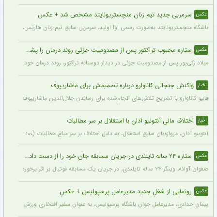
سرمربی جدید تیم زنان منچستریونایتد مشخص شد + عکس
عکس
باشگاه منچستریونایتد به‌صورت رسمی اِوا اولید، سرمربی سابق تیم زنان هارتس، را به‌عنوا
ستاره محبوب تراکتور پس از مصدومیت جزئی روند درمان را پشت سر گذاشت + عکس
عکس
میلاد زکی‌پور پس از مصدومیت جزئی در دیدار دوستانه تراکتور، روند درمان خود را پشت 
واکنش جنجالی کاناوارو درباره تصمیمش برای ماشاریپوف
اخبار
فابیو کاناوارو با تشریح تلاش‌های انجام‌شده برای رساندن جلال‌الدین ماشاریپوف به جام
اختلاف مالی آنتونیو آدان با استقلال بر سر مطالبات
اخبار
آنتونیو آدان، دروازه‌بان سابق استقلال، به دلیل اختلاف بر سر مبلغ مطالبات (۱۰۰ تا ۲۰۰ هزار یورو) قصد شکایت از باشگاه را دارد.
ستاره ۲۴ ساله تایلندی در جریان مسابقه جان خود را از دست داد + عکس
عکس
صفوان آوائه، وینگر ۲۴ ساله تایلندی، در جریان یک مسابقه فوتبال بر اثر برخورد صاعقه جان خود را از دست داد.
رونمایی از شغل جدید مدیرعامل پرسپولیس + عکس
عکس
پیمان حدادی، مدیرعامل جوان باشگاه پرسپولیس، به عنوان سفیر افتخاری ورزش چوگان ان