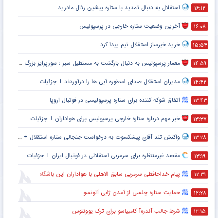
استقلال به دنبال تمدید با ستاره پیشین رئال مادرید
۱۶:۱۲
آخرین وضعیت ستاره خارجی در پرسپولیس
۱۶:۰۸
خرید خبرساز استقلال تیم پیدا کرد
۱۵:۵۴
معمار پرسپولیس به دنبال بازگشت به مستطیل سبز ؛ سورپرایز بزرگ در راه است ؟ + جزئیات
۱۴:۵۹
مدیران استقلال صدای اسطوره آبی ها را درآوردند + جزئیات
۱۴:۴۲
اتفاق شوکه کننده برای ستاره پرسپولیسی در فوتبال اروپا
۱۳:۴۳
خبر مهم درباره ستاره خارجی پرسپولیس برای هواداران + جزئیات
۱۳:۳۷
واکنش تند آقای پیشکسوت به درخواست جنجالی ستاره استقلال + جزئیات
۱۳:۲۸
مقصد غیرمنتظره برای سرمربی استقلالی در فوتبال ایران + جزئیات
۱۳:۱۹
پیام خداحافظی سرمربی سابق الاهلی با هواداران این باشگاه
۱۲:۳۱
حمایت ستاره چلسی از آمدن ژابی آلونسو
۱۲:۲۸
شرط جالب آندره‌آ کامبیاسو برای ترک یوونتوس
۱۲:۱۵