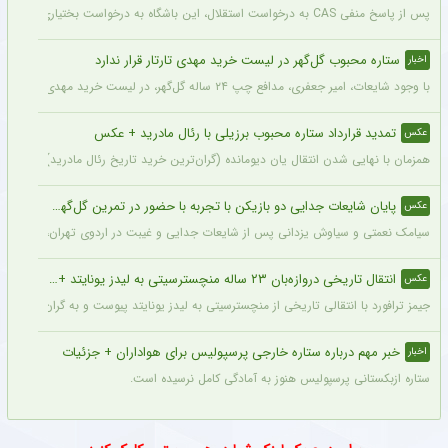
پس از پاسخ منفی CAS به درخواست استقلال، این باشگاه به درخواست بختیاری‌زاده قصد دارد قرارداد آنتونیو آدان، دروازه‌بان اسپانیایی فصل گذشته، را تمدید کند.
ستاره محبوب گل‌گهر در لیست خرید مهدی تارتار قرار ندارد
اخبار
با وجود شایعات، امیر جعفری، مدافع چپ ۲۴ ساله گل‌گهر، در لیست خرید مهدی تارتار قرار ندارد.
تمدید قرارداد ستاره محبوب برزیلی با رئال مادرید + عکس
عکس
همزمان با نهایی شدن انتقال یان دیومانده (گران‌ترین خرید تاریخ رئال مادرید)، تمدید قرارداد وینیسیو
پایان شایعات جدایی دو بازیکن با تجربه با حضور در تمرین گل‌گهر + عکس
عکس
سیامک نعمتی و سیاوش یزدانی پس از شایعات جدایی و غیبت در اردوی تهران، دیروز در ت
انتقال تاریخی دروازه‌بان ۲۳ ساله منچسترسیتی به لیدز یونایتد + عکس
عکس
جیمز ترافورد با انتقالی تاریخی از منچسترسیتی به لیدز یونایتد پیوست و به گران‌ترین خر
خبر مهم درباره ستاره خارجی پرسپولیس برای هواداران + جزئیات
اخبار
ستاره ازبکستانی پرسپولیس هنوز به آمادگی کامل نرسیده است.