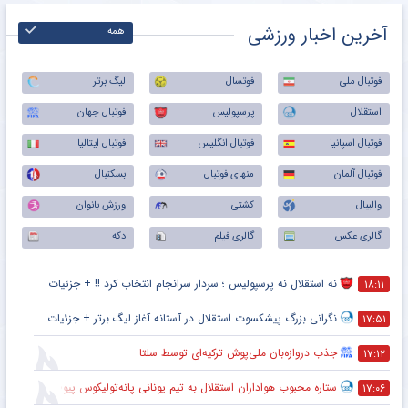
آخرین اخبار ورزشی
همه
فوتبال ملی
فوتسال
لیگ برتر
استقلال
پرسپولیس
فوتبال جهان
فوتبال اسپانیا
فوتبال انگلیس
فوتبال ایتالیا
فوتبال آلمان
منهای فوتبال
بسکتبال
والیبال
کشتی
ورزش بانوان
گالری عکس
گالری فیلم
دکه
نه استقلال نه پرسپولیس ؛ سردار سرانجام انتخاب کرد !! + جزئیات
۱۸:۱۱
نگرانی بزرگ پیشکسوت استقلال در آستانه آغاز لیگ برتر + جزئیات
۱۷:۵۱
جذب دروازه‌بان ملی‌پوش ترکیه‌ای توسط سلتا
۱۷:۱۲
ستاره محبوب هواداران استقلال به تیم یونانی پانه‌تولیکوس پیوست
۱۷:۰۶