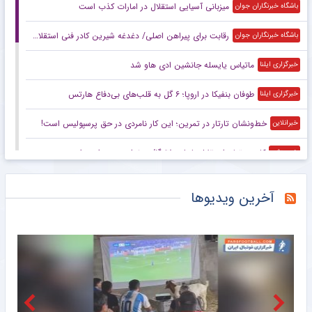
میزبانی آسیایی استقلال در امارات کذب است
باشگاه خبرنگاران جوان
رقابت برای پیراهن اصلی/ دغدغه شیرین کادر فنی استقلال در آستانه آغاز لیگ
باشگاه خبرنگاران جوان
ماتیاس یایسله جانشین ادی هاو شد
خبرگزاری ایلنا
طوفان بنفیکا در اروپا؛ ۶ گل به قلب‌های بی‌دفاع هارتس
خبرگزاری ایلنا
خط‌ونشان تارتار در تمرین؛ این کار نامردی در حق پرسپولیس است!
خبرانلاین
کادوی تولد استقلال با طعم لالیگا/ درخواست سهراب برای پست حساس!
خبرورزشی
خبرورزشی‌گردی| علی دایی: برخلاف بعضی‌ها بن شهروند به بوقچی‌ها نمی‌دهم/ چرا برنمی‌گردید به همان آموزش‌وپرورش؟!
خبرورزشی
آخرین ویدیوها
تصمیم قطعی طارمی برای جدایی از المپیاکوس
خبرانلاین
سردار و سعید میزبان استقلال در لیگ نخبگان آسیا
خبرورزشی
ویدیو| اولین گل گرت بیل در ۲۰ سالگی
خبرورزشی
۱۰ سال گذشت| برای رضاییان جا ندارم!
خبرورزشی