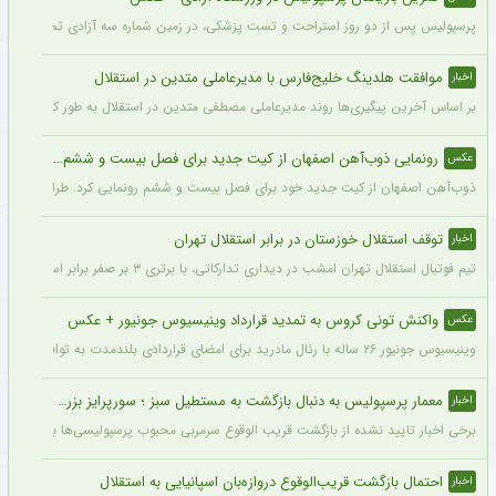
پرسپولیس پس از دو روز استراحت و تست پزشکی، در زمین شماره سه آزادی تمرین کرد.
موافقت هلدینگ خلیج‌فارس با مدیرعاملی متدین در استقلال
اخبار
بر اساس آخرین پیگیری‌ها روند مدیرعاملی مصطفی متدین در استقلال به طور کامل طی شد
رونمایی ذوب‌آهن اصفهان از کیت جدید برای فصل بیست و ششم + عکس
عکس
ذوب‌آهن اصفهان از کیت جدید خود برای فصل بیست و ششم رونمایی کرد. طراحی پیراهن با
توقف استقلال خوزستان در برابر استقلال تهران
اخبار
تیم فوتبال استقلال تهران امشب در دیداری تدارکاتی، با برتری ۳ بر صفر برابر استقلال خوزستان، با دبل سعید سحرخیزان و گل یاسر آسانی پیروز شد.
واکنش تونی کروس به تمدید قرارداد وینیسیوس جونیور + عکس
عکس
وینیسیوس جونیور ۲۶ ساله با رئال مادرید برای امضای قراردادی بلندمدت به توافق رسید که او را تا سال ۲۰۳۲ در سانتیاگو برنابئو نگه خواهد داشت و به شایعات درباره احتمال جدایی‌اش از این باشگاه پایان می‌دهد.
معمار پرسپولیس به دنبال بازگشت به مستطیل سبز ؛ سورپرایز بزرگ در راه است ؟ + جزئیات
اخبار
برخی اخبار تایید نشده از بازگشت قریب الوقوع سرمربی محبوب پرسپولیسی‌ها به دنیای فو
احتمال بازگشت قریب‌الوقوع دروازه‌بان اسپانیایی به استقلال
اخبار