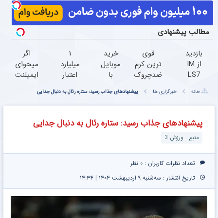
مطالب پیشنهادی
بازدید
قوی
خرید
۱
اگر
از IM
ترین کرم
موبایل
میلیارد
میخوای
LS7
ضدچروک
با
اعتبار
ایمپلنت
لوکس
گیاهی!
اسنپ
خرید
کنی
خانه
خبرگزاری ها
پیشنهادهای جذاب رسید: ستاره رئال به دنبال جدایی
ترین
تحت
پی |
طلا |
الان
شاسی
لیسانس
در ۴
بدون
وقتشه |
بلند
آلمان(40%تخفیف
قسط
ضامن
فقط با
پیشنهادهای جذاب رسید: ستاره رئال به دنبال جدایی
برقی
زمستانی)
بدون
و چک
۲۵
منبع : ورزش 3
ایران
سود و
میلیون
در
کارمزد!
تومان!!!
باشگاه
تعداد نظرات کاربران :
۰ نظر
انقلاب
تاریخ انتشار : سه‌شنبه ۹ اردیبهشت ۱۴۰۴ | ۱۴:۳۴