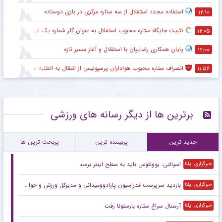
استفاده مجدد استقلال از سه ستاره مرکزی در بازی دوستانه
۱۲:۱۰
تثبیت جایگاه ستاره محبوب استقلال به عنوان گلر شماره یک این تیم برای شروع لیگ
۱۲:۰۵
پایان همکاری رضاییان با استقلال و آغاز مسیر تازه
۱۲:۰۰
انصراف ستاره محبوب هواداران پرسپولیس از انتقال به الطلبه عراق
۱۱:۵۶
برترین ها از دیگر رسانه های ورزشی
جدید ترین
پربیننده ترین
پربحث ترین ها
اسپالتی: یوونتوس باید به سطح اینتر برسد
خبرگزاری ایلنا
بازدید سرپرست فدراسیون پارادوومیدانی و مدیرکل ورزش و جوانان استان همدان از دومین اردوی آماده‌سازی تیم ملی آقایان در همدان
خبرگزاری ایلنا
آرسنال سراغ ستاره بارسلونا رفت
خبرگزاری ایلنا