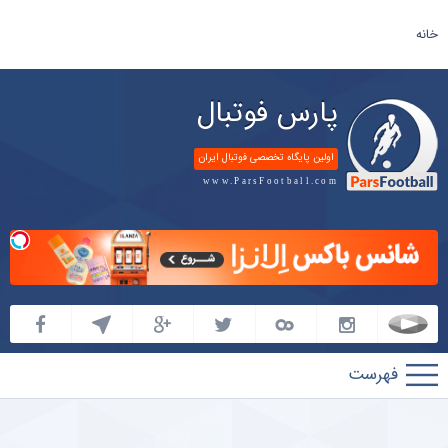
خانه
پارس فوتبال
اولین پایگاه تخصصی فوتبال ایران
www.ParsFootball.com
پارس
فوتبال