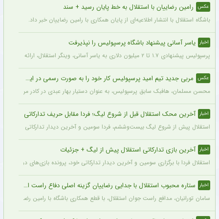
رامین رضاییان با استقلال به خط پایان رسید + سند
عکس
باشگاه استقلال با انتشار اطلاعیه‌ای از پایان همکاری با رامین رضاییان خبر داد.
یاسر آسانی پیشنهاد باشگاه پرسپولیس را نپذیرفت
اخبار
پرسپولیس پیشنهادی ۱.۷ تا ۲ میلیون دلاری به یاسر آسانی، وینگر استقلال، ارائه کرد، اما او نپذیرفت. آسانی تأکید کرد در فوتبال ایران فقط برای استقلال بازی خواهد کرد.
مربی جدید تیم امید پرسپولیس کار خود را به صورت رسمی در این باشگاه آغاز کرد + عکس
عکس
محسن مسلمان، هافبک سابق پرسپولیس، به عنوان دستیار بهار عبدی در کادر مربیگری تی
آخرین محک استقلال قبل از شروع لیگ؛ فردا مقابل حریف تدارکاتی
اخبار
استقلال پیش از شروع لیگ بیست‌وششم، فردا سومین و آخرین دیدار تدارکاتی خود را برگزا
آخرین بازی تدارکاتی استقلال پیش از لیگ + جزئیات
اخبار
استقلال فردا با برگزاری سومین و آخرین دیدار تدارکاتی خود، پرونده بازی‌های دوستانه 
ستاره محبوب استقلال با جدایی رضاییان گزینه اصلی دفاع راست این تیم
اخبار
سامان تورانیان، مدافع راست جوان استقلال، با قطع همکاری باشگاه با رامین رضاییان، شا