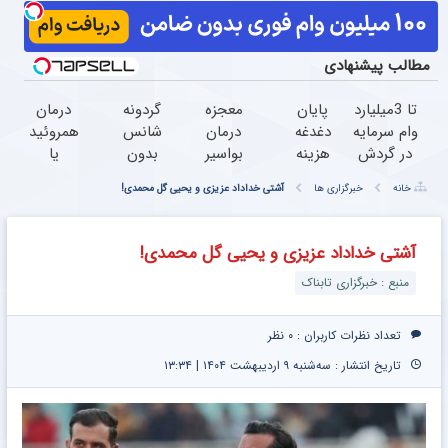
مطالب پیشنهادی
تا 3میلیارد
پایان
معجزه
گردونه
درمان
وام سرمایه
دغدغه
درمان
شانس
همروئید
در گردش
هزینه
بواسیر
بدون
یا
فروشندگان
های
در
پوچ از
بواسیر
خانه
خبرگزاری ها
آشتی خداداد عزیزی و یحیی گل محمدی!
=>
دندان
30دقیقه
PS5 تا
فروشگاهت
پزشکی
به
آیفون17
رو ثبت
با پک
صورت
و بیت
آشتی خداداد عزیزی و یحیی گل محمدی!
کن
سفید
سرپایی
کوین
منبع : خبرگزاری تابناک
کننده
توسط
خانگی
فوق
تخصص
تعداد نظرات کاربران :
۰ نظر
تاریخ انتشار : سه‌شنبه ۹ اردیبهشت ۱۴۰۴ | ۱۳:۳۴