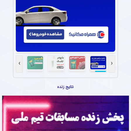
›
‹
نتایج زنده