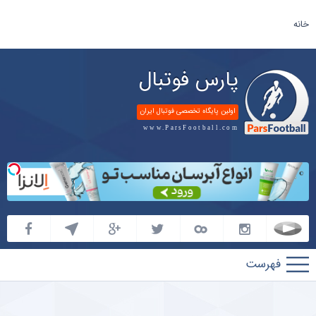
خانه
پارس فوتبال
اولین پایگاه تخصصی فوتبال ایران
www.ParsFootball.com
پارس
فوتبال