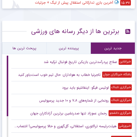
آخرین بازی تدارکاتی استقلال پیش از لیگ + جزئیات
۱۵:۳۷
برترین ها از دیگر رسانه های ورزشی
جدید ترین
پربیننده ترین
پربحث ترین ها
صلاح پردرآمدترین بازیکن تاریخ فوتبال ترکیه شد
خبرانلاین
تاجرنیا خطاب به هواداران: حال تیم خوب است،باور کنید
باشگاه خبرنگاران جوان
لوئیس فیگو: اینفانتینو باید برود
خبرگزاری تابناک
رونمایی از شماره‌های ۷،۸ و ۱۰ جدید پرسپولیس
خبرگزاری تابناک
رحمان عموزاد تنها صدرنشین برترین آزادکاران جهان
خبرگزاری دانشجو
هیئت‌رئیسه تراکتوری، استقلالی، گل‌گهری و حالا پرسپولیسی! انتصاب‌های عجیب در باشگاه‌های خاص؛ فدراسیون حتما جوابگو باشد
خبرورزشی