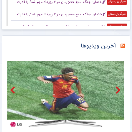
گل‌خندان: جنگ، مانع حضورمان در ۲ رویداد مهم شد/ با قدرت برای بازی‌های آسیایی و سهمیه المپیک می‌جنگیم
خبرگزاری میزان
گل‌خندان: جنگ، مانع حضورمان در ۲ رویداد مهم شد/ با قدرت برای بازی‌های آسیایی و سهمیه المپیک می‌جنگیم
خبرگزاری میزان
شافعی: هدف پرسپولیس نباید چیزی جز قهرمانی باشد/ برای جام ملت‌ها باید از برخی چهره‌ها عبور کنیم
خبرگزاری میزان
کاپیتان پرسپولیس به گل‌گهرسیرجان پیوست
خبرگزاری میزان
آخرین ویدیوها
اعلام برنامه آماده‌سازی کره‌جنوبی برای جام ملت‌های آسیا بدون سرمربی
خبرگزاری میزان
عکس | قیمت اسباب بازی‌های داخل تصویر کریستیانو رونالدو چند؟
خبرانلاین
در نازی‌آباد مشخص شد اکبر عبدی چقدر محبوب است/ روزنامه خبرورزشی پنج‌شنبه را ببینید
خبرورزشی
ناکامی مجدد استقلال در باز کردن پنجره نقل و انتقالاتی
باشگاه خبرنگاران جوان
رحمتی: هدف ما ایستادن روی سکوی قهرمانی آسیاست/ برای اهتزاز پرچم ایران روی تخته می‌رویم
خبرگزاری میزان