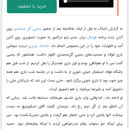
خرید با تخفیف
به گزارش تابناک به نقل از ایلنا، بلافاصله بعد از حضور
یحیی گل محمدی
روی
آنتن زنده برنامه
فوتبال
برتر، مدیر تیم تراکتور به صورت تصویری روی آنتن
آمد و اظهارات خود را در این خصوص انجام داد.
خداداد عزیزی
درباره حواشی
بازی فولاد و صحبت‌های یحیی گل‌محمدی اظهار داشت: همانطور که یحیی
گفت من با او هم‌اتاقی بودم و اول بازی همدیگر را بغل کردیم. از شب قبل هم
باشگاه فولاد استقبال خیلی خوبی از ما داشت و در جلسه شب بازی هم همه
چیز خوب بود تا بازی خوبی برگزار شود. حتی بحث این شد که بازیکنان ملی را
تشویق کنند و علیرضا بیرانوند را هم تشویق کردند.
او ادامه داد:، اما وقتی وارد بازی شدیم، هیجانات مسابقه غالب شد. زمانی که
آن اتفاق بعد از گل دوم رخ داد، دوستان گفتند آقای اسکوچیچ به سمت
نیمکت آنها شادی کرد و حتی اخطار هم گرفت و شادی تحریک‌کننده بود. من
برای اینکه جو بخوابد رفتم عذرخواهی کردم با اینکه وظیفه‌ام نبود. حمید