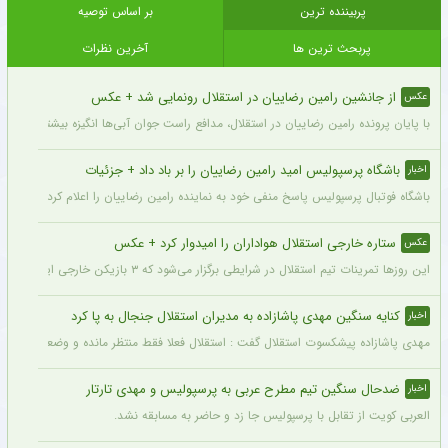
پربیننده ترین
بر اساس توصیه
پربحث ترین ها
آخرین نظرات
از جانشین رامین رضاییان در استقلال رونمایی شد + عکس
عکس
با پایان پرونده رامین رضاییان در استقلال، مدافع راست جوان آبی‌ها انگیزه بیشتری برای
باشگاه پرسپولیس امید رامین رضاییان را بر باد داد + جزئیات
اخبار
باشگاه فوتبال پرسپولیس پاسخ منفی خود به نماینده رامین رضاییان را اعلام کرد.
ستاره خارجی استقلال هواداران را امیدوار کرد + عکس
عکس
این روزها تمرینات تیم استقلال در شرایطی برگزار می‌شود که ۳ بازیکن خارجی این تیم با قدرت در کنار دیگر بازیکنان داخلی استقلال مشغول تمرین کردن هستند.
کنایه سنگین مهدی پاشازاده به مدیران استقلال جنجال به پا کرد
اخبار
مهدی پاشازاده پیشکسوت استقلال گفت : استقلال فعلا فقط منتظر مانده و وضعیت مدیر
ضدحال سنگین تیم مطرح عربی به پرسپولیس و مهدی تارتار
اخبار
العربی کویت از تقابل با پرسپولیس جا زد و حاضر به مسابقه نشد.