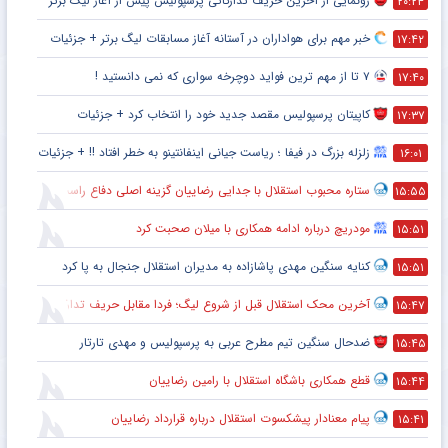
رونمایی از آخرین حریف تدارکاتی پرسپولیس پیش از آغاز لیگ برتر
۲۰:۲۴
خبر مهم برای هواداران در آستانه آغاز مسابقات لیگ برتر + جزئیات
۱۷:۴۲
۷ تا از مهم ترین فواید دوچرخه سواری که نمی دانستید !
۱۷:۴۰
کاپیتان پرسپولیس مقصد جدید خود را انتخاب کرد + جزئیات
۱۷:۳۷
زلزله بزرگ در فیفا ؛ ریاست جیانی اینفانتینو به خطر افتاد !! + جزئیات
۱۶:۰۱
ستاره محبوب استقلال با جدایی رضاییان گزینه اصلی دفاع راست این تیم
۱۵:۵۵
مودریچ درباره ادامه همکاری با میلان صحبت کرد
۱۵:۵۱
کنایه سنگین مهدی پاشازاده به مدیران استقلال جنجال به پا کرد
۱۵:۵۱
آخرین محک استقلال قبل از شروع لیگ؛ فردا مقابل حریف تدارکاتی
۱۵:۴۷
ضدحال سنگین تیم مطرح عربی به پرسپولیس و مهدی تارتار
۱۵:۴۵
قطع همکاری باشگاه استقلال با رامین رضاییان
۱۵:۴۴
پیام معنادار پیشکسوت استقلال درباره قرارداد رضاییان
۱۵:۴۱