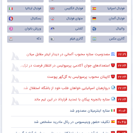
فوتبال اسپانیا
فوتبال انگلیس
فوتبال ایتالیا
فوتبال آلمان
منهای فوتبال
بسکتبال
والیبال
کشتی
ورزش بانوان
گالری عکس
گالری فیلم
دکه
مصدومیت ستاره محبوب آلمانی در دیدار اینتر مقابل میلان
۲۲:۲۹
استعدادهای جوان آکادمی پرسپولیس در انتظار فرصت در ترکیب اصلی
۲۲:۲۴
کاپیتان محبوب پرسپولیس به گل‌گهر پیوست
۲۲:۲۴
دروازهبان اسپانیایی خواهان طلب خود از باشگاه استقلال شد
۲۲:۲۴
ستاره باتجربه پیکان با تمدید قرارداد در این تیم ماند
۲۲:۲۴
ستاره اینترمیلان مصدوم شد
۲۱:۰۶
تکلیف حضور وینیسیوس در رئال مادرید مشخص شد
۲۰:۴۵