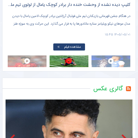
کلیپ دیده نشده از وحشت خنده دار برادر کوچک یامال از لولوی تیم ملی اسپانیا + سند
شلیک لامین یامال در حمایت از ایران ، علیه آمریکا !! + کلیپ وا
مین یامال با دیدن
تصویر لامین یامال ستاره تیم ملی فوتبال اسپانیا روی پهپاد شاهد سپاه پاسداران 
ت وی به سوژه طنز
پرچم فلسطین را در دست دارد در حال شلیک منتشر شده است.
۱۴۰۵/۰۵/۰۱ ۱۵:۲۴
مشاهده فیلم
گالری عکس