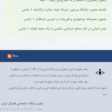
رامین رضاییان با استقلال به خط پایان رسید + سند
اشتباه عجیب باشگاه برزیلی؛ تبریک تولد ستاره درگذشته + عکس
تصویر صمیمانه میداوودی و قلی‌زاده در تمرین استقلال + عکس
یاسر آسانی در کنار صالح حردانی؛ عکسی با یک جمله کوتاه + عکس
Rss
تمام حقوق مادی و معنوی این پایگاه خبری ( از 1381 تا کنون ) متعلق به
خبرگزاری فوتبال ایران ، پارس فوتبال است و استفاده از مطالب بنا بر قانون
حق مولف تنها با ذکر آدرس لینک منبع بلامانع است.
طـبق ماده 12 فصل سوم قانون جرائم رايانه اي هرگونه کپي برداري از قالب هاي پيگرد قانوني
دارد
اولين پايگاه تخصصي فوتبال ايران
www.ParsFootball.com