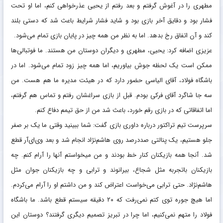
مطهری را در آغوش گرفتم و بعد رفتم از یحیی عذرخواهی کنم، اما او تحت
فشار بود و دقایق آخر بازی بود و شاید فشار شرایط باعث شد که دستی بلند
کند و آن اتفاق رخ بدهد. اما به نظر من همه چیز در پایان بازی تمام می‌شود.
عزیزی اضافه کرد: یحیی، مطهری و دیگران دوستان من هستند. ما فوتبالی‌ها
ممکن است یک لحظه جوش بیاوریم، اما همه چیز زود تمام می‌شود. اما در
باشگاه فولاد، آقای الیاسی حضور دارد که در هیئت مدیره ما هم هست. من
سه جا شاگرد آقای فرکی بودم. قبل از بازی سراغشان رفتم و تماس هم گرفتم،
اما اتفاقاتی که در بازی رقم خورد، باعث شد من از حق تیمم دفاع کنم.
سرپرست تیم تراکتور درباره داوری بازی گفت: شما ببینید وقتی ما یک بر صفر
جلو هستیم، یک پنالتی صددرصد روی هاشم‌نژاد انجام شد و بعد وی‌ای‌آر قطع
شد. آنجا همه بازیکنان کنار خط بودند و من میخواستم آنها را آرام کنم. چه
بازیکنان باتجربه مثل شجاع، بیرانوند و ترابی و چه بازیکنان جوان مثل
هاشم‌نژاد. حتی ترابی می‌خواست اعتراض کند و من داشتم او را آرام می‌کردم.
اما هیچ جوره توی کتم نمی‌رفت که ۲۰ دقیقه سیستم قطع باشد. ما باشگاه
فولاد را متهم نمی‌کنیم، اما چرا در تبریز تصمیم دیگری گرفتند؟ دوستان این