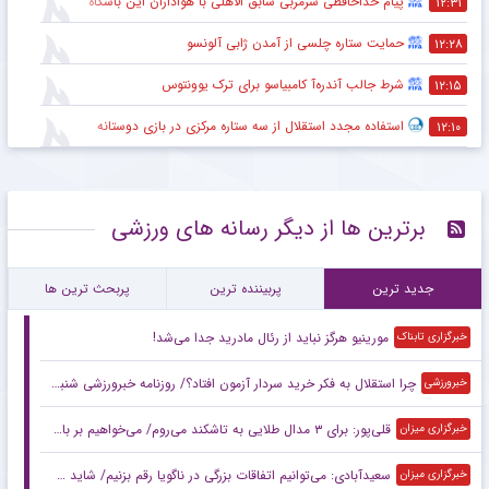
پیام خداحافظی سرمربی سابق الاهلی با هواداران این باشگاه
۱۲:۳۱
حمایت ستاره چلسی از آمدن ژابی آلونسو
۱۲:۲۸
شرط جالب آندره‌آ کامبیاسو برای ترک یوونتوس
۱۲:۱۵
استفاده مجدد استقلال از سه ستاره مرکزی در بازی دوستانه
۱۲:۱۰
برترین ها از دیگر رسانه های ورزشی
جدید ترین
پربیننده ترین
پربحث ترین ها
مورینیو هرگز نباید از رئال مادرید جدا می‌شد!
خبرگزاری تابناک
چرا استقلال به فکر خرید سردار آزمون افتاد؟/ روزنامه خبرورزشی شنبه را ببینید
خبرورزشی
قلی‌پور: برای ۳ مدال طلایی به تاشکند می‌روم/ می‌خواهیم بر بام آسیا بایستیم
خبرگزاری میزان
سعیدآبادی: می‌توانیم اتفاقات بزرگی در ناگویا رقم بزنیم/ شاید حریفانم از سبک مبارزه من شگفت‌زده شوند
خبرگزاری میزان