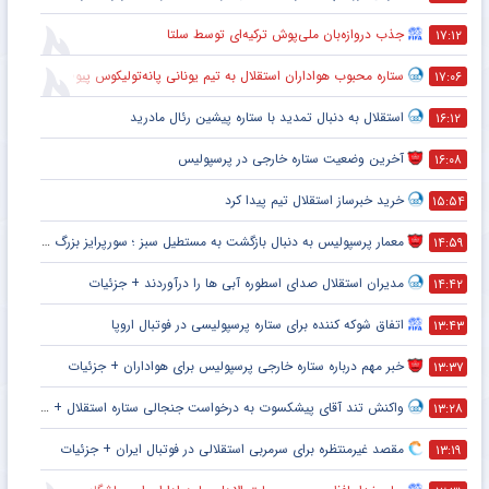
جذب دروازه‌بان ملی‌پوش ترکیه‌ای توسط سلتا
۱۷:۱۲
ستاره محبوب هواداران استقلال به تیم یونانی پانه‌تولیکوس پیوست
۱۷:۰۶
استقلال به دنبال تمدید با ستاره پیشین رئال مادرید
۱۶:۱۲
آخرین وضعیت ستاره خارجی در پرسپولیس
۱۶:۰۸
خرید خبرساز استقلال تیم پیدا کرد
۱۵:۵۴
معمار پرسپولیس به دنبال بازگشت به مستطیل سبز ؛ سورپرایز بزرگ در راه است ؟ + جزئیات
۱۴:۵۹
مدیران استقلال صدای اسطوره آبی ها را درآوردند + جزئیات
۱۴:۴۲
اتفاق شوکه کننده برای ستاره پرسپولیسی در فوتبال اروپا
۱۳:۴۳
خبر مهم درباره ستاره خارجی پرسپولیس برای هواداران + جزئیات
۱۳:۳۷
واکنش تند آقای پیشکسوت به درخواست جنجالی ستاره استقلال + جزئیات
۱۳:۲۸
مقصد غیرمنتظره برای سرمربی استقلالی در فوتبال ایران + جزئیات
۱۳:۱۹