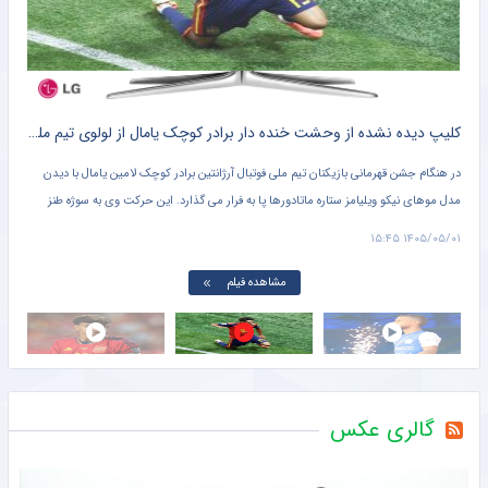
تاجرنیا: تعصب رامین رضاییان به پیراهن استقلال را فراموش نمی‌کنیم!
خبرورزشی
کلیپ ؛ افشاگری جنجالی مهدی قائدی علیه کاپیتان های استقلال فضای مجازی را منفجر کرد+ سند
کلیپ دیده نشده از وحشت خنده دار برادر کوچک یامال از لولوی تیم ملی اسپانیا + سند
شلی
در
در هنگام جشن قهرمانی بازیکنان تیم ملی فوتبال آرژانتین برادر کوچک لامین یامال با دیدن
تصوی
مدل موهای نیکو ویلیامز ستاره ماتادورها پا به فرار می گذارد. این حرکت وی به سوژه طنز
پرچ
کاربران در فضای مجازی تبدیل شد.
۱۵:۲۴
۱۴۰۵/۰۵/۰۱ ۱۵:۴۵
مشاهده فیلم
گالری عکس