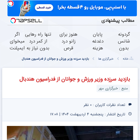
مطالب پیشنهادی
گردونه
پایان
هنوز برای
تنها راه رهایی
اگر
شانس
دغدغه
زانو درد
از کمر درد
میخوای
بدون
هزینه
قرص
بدون نیاز به
ایمپلنت
پوچ از
های
میخوری؟
دارو!
کنی
خانه
خبرگزاری ها
بازدید سرزده وزیر ورزش و جوانان از فدراسیون هندبال
PS5 تا
دندان
وقتی
(◂پرسش‌نامه)
همین
آیفون17
پزشکی
می‌شه
الان
و بیت
با پک
بدون
وقتشه |
بازدید سرزده وزیر ورزش و جوانان از فدراسیون هندبال
کوین
سفید
عمل
فقط با
منبع : خبرگزاری مهر
کننده
درمانش
۲۵
خانگی
کرد؟؟؟؟
میلیون
تومان!!!
تعداد نظرات کاربران :
۰ نظر
تاریخ انتشار : پنجشنبه ۴ اردیبهشت ۱۴۰۴ | ۱۷:۰۸