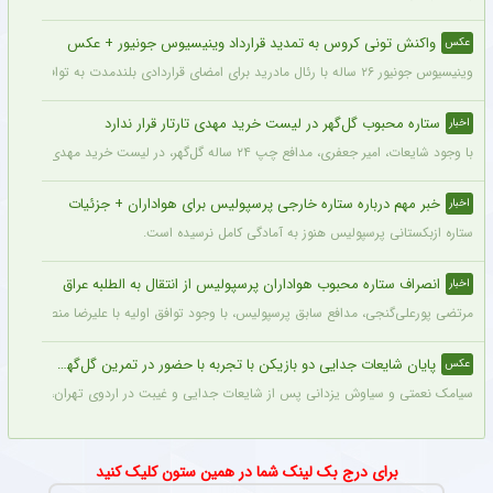
واکنش تونی کروس به تمدید قرارداد وینیسیوس جونیور + عکس
عکس
وینیسیوس جونیور ۲۶ ساله با رئال مادرید برای امضای قراردادی بلندمدت به توافق رسید که او را تا سال ۲۰۳۲ در سانتیاگو برنابئو نگه خواهد داشت و به شایعات درباره احتمال جدایی‌اش از این باشگاه پایان می‌دهد.
ستاره محبوب گل‌گهر در لیست خرید مهدی تارتار قرار ندارد
اخبار
با وجود شایعات، امیر جعفری، مدافع چپ ۲۴ ساله گل‌گهر، در لیست خرید مهدی تارتار قرار ندارد.
خبر مهم درباره ستاره خارجی پرسپولیس برای هواداران + جزئیات
اخبار
ستاره ازبکستانی پرسپولیس هنوز به آمادگی کامل نرسیده است.
انصراف ستاره محبوب هواداران پرسپولیس از انتقال به الطلبه عراق
اخبار
مرتضی پورعلی‌گنجی، مدافع سابق پرسپولیس، با وجود توافق اولیه با علیرضا منصوریان و با
پایان شایعات جدایی دو بازیکن با تجربه با حضور در تمرین گل‌گهر + عکس
عکس
سیامک نعمتی و سیاوش یزدانی پس از شایعات جدایی و غیبت در اردوی تهران، دیروز در ت
برای درج بک لینک شما در همین ستون کلیک کنید