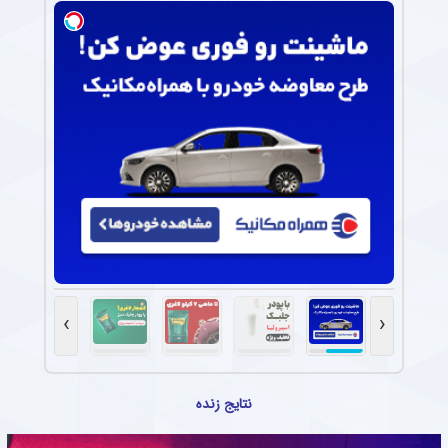
›
‹
نتایج زنده