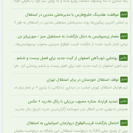
رضا شکاری با سه پیشنهاد مختلف روبرو شده و به زودی تیم خود را معرفی خواهد کرد.
موافقت هلدینگ خلیج‌فارس با مدیرعاملی متدین در استقلال
اخبار
بر اساس آخرین پیگیری‌ها روند مدیرعاملی مصطفی متدین در استقلال به طور کامل طی شد
معمار پرسپولیس به دنبال بازگشت به مستطیل سبز ؛ سورپرایز بزرگ در راه است ؟ + جزئیات
اخبار
برخی اخبار تایید نشده از بازگشت قریب الوقوع سرمربی محبوب پرسپولیسی‌ها به دنیای فو
رونمایی ذوب‌آهن اصفهان از کیت جدید برای فصل بیست و ششم + عکس
عکس
ذوب‌آهن اصفهان از کیت جدید خود برای فصل بیست و ششم رونمایی کرد. طراحی پیراهن با
توقف استقلال خوزستان در برابر استقلال تهران
اخبار
تیم فوتبال استقلال تهران امشب در دیداری تدارکاتی، با برتری ۳ بر صفر برابر استقلال خوزستان، با دبل سعید سحرخیزان و گل یاسر آسانی پیروز شد.
تمدید قرارداد ستاره محبوب برزیلی با رئال مادرید + عکس
عکس
همزمان با نهایی شدن انتقال یان دیومانده (گران‌ترین خرید تاریخ رئال مادرید)، تمدید قرارداد وینیسیو
احتمال بازگشت قریب‌الوقوع دروازه‌بان اسپانیایی به استقلال
اخبار
پس از پاسخ منفی CAS به درخواست استقلال، این باشگاه به درخواست بختیاری‌زاده قصد دارد قرارداد آنتونیو آدان، دروازه‌بان اسپانیایی فصل گذشته، را تمدید کند.