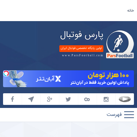
خانه
پارس فوتبال
اولین پایگاه تخصصی فوتبال ایران
www.ParsFootball.com
پارس
فوتبال