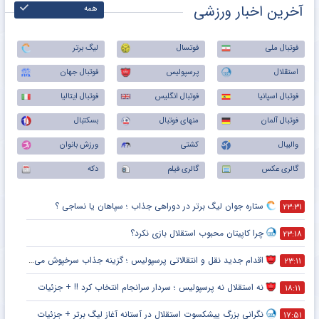
آخرین اخبار ورزشی
همه
فوتبال ملی
فوتسال
لیگ برتر
استقلال
پرسپولیس
فوتبال جهان
فوتبال اسپانیا
فوتبال انگلیس
فوتبال ایتالیا
فوتبال آلمان
منهای فوتبال
بسکتبال
والیبال
کشتی
ورزش بانوان
گالری عکس
گالری فیلم
دکه
ستاره جوان لیگ برتر در دوراهی جذاب ؛ سپاهان یا نساجی ؟
۲۳:۳۱
چرا کاپیتان محبوب استقلال بازی نکرد؟
۲۳:۱۸
اقدام جدید نقل و انتقالاتی پرسپولیس ؛ گزینه جذاب سرخپوش می شود؟
۲۳:۱۱
نه استقلال نه پرسپولیس ؛ سردار سرانجام انتخاب کرد !! + جزئیات
۱۸:۱۱
نگرانی بزرگ پیشکسوت استقلال در آستانه آغاز لیگ برتر + جزئیات
۱۷:۵۱