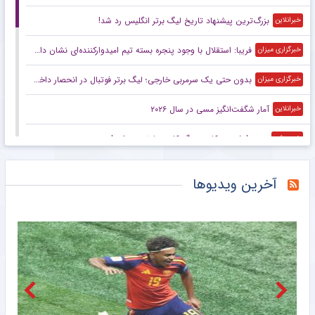
بزرگ‌ترین پیشنهاد تاریخ لیگ برتر انگلیس رد شد!
خبرانلاین
فریبا: استقلال با وجود پنجره بسته تیم امیدوارکننده‌ای نشان داد/ لیگ امسال قابل پیش‌بینی نیست
خبرگزاری میزان
بدون حتی یک سرمربی خارجی؛ لیگ برتر فوتبال در انحصار داخلی‌ها/ فصل آزمون مربیان ایرانی با چاشنی تکرار و فرصت طلایی
خبرگزاری میزان
آمار شگفت‌انگیز مسی در سال ۲۰۲۶
خبرانلاین
ویدیو| شیرین کاری یورگ کلوپ با ترن هوایی!
خبرورزشی
واکنش منصوریان به درگیری در بازی با تیم یحیی/ رفتار زشتی بود مگر ورزش بوکس است؟
خبرورزشی
آخرین ویدیوها
کتک‌کاری شدید در بازی تیم یحیی و علی منصور/ خشم مربیان ایرانی‌ و قرعه خبرساز با رویارویی تلخ!
خبرورزشی
کتک‌کاری شدید بین تیم یحیی و علی منصور/ خشم مربیان ایرانی‌ و قرعه خبرساز با رویارویی تلخ!
خبرورزشی
امیلیانو مارتینز؛ از یک ساندویچ و چمدان شکسته تا قله فوتبال جهان
خبرانلاین
رونالدو و جورجینا در این لوکیشن زیبا عروسی می‌کنند؟ هتلی رویایی با قیمت نجومی و امکانات شگفت‌انگیز +تصاویر
خبرورزشی