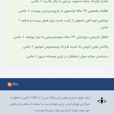
تمدید قرارداد ستاره محبوب برزیلی با رئال مادرید + عکس
هافبک هجومی ۲۴ ساله فرانسوی به پاری‌سن‌ژرمن پیوست + عکس
رونمایی ذوب‌آهن اصفهان از کیت جدید برای فصل بیست و ششم +
عکس
انتقال تاریخی دروازه‌بان ۲۳ ساله منچسترسیتی به لیدز یونایتد + عکس
واکنش تونی کروس به تمدید قرارداد وینیسیوس جونیور + عکس
درخشش ستاره جوان استقلال در بازی دوستانه دیروز + عکس
Rss
تمام حقوق مادی و معنوی این پایگاه خبری ( از 1381 تا کنون ) متعلق به
خبرگزاری فوتبال ایران ، پارس فوتبال است و استفاده از مطالب بنا بر قانون
حق مولف تنها با ذکر آدرس لینک منبع بلامانع است.