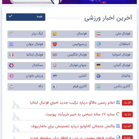
آخرین اخبار ورزشی
همه
فوتبال ملی
فوتسال
لیگ برتر
استقلال
پرسپولیس
فوتبال جهان
فوتبال اسپانیا
فوتبال انگلیس
فوتبال ایتالیا
فوتبال آلمان
منهای فوتبال
بسکتبال
والیبال
کشتی
ورزش بانوان
گالری عکس
گالری فیلم
دکه
اعلام رسمی مالاگو درباره ترکیب جدید احیای فوتبال ایتالیا
۱۰:۱۶
ستاره ۲۷ ساله نساجی به خیبر خرم‌آباد پیوست
۱۰:۱۱
واکنش جنجالی کاناوارو درباره تصمیمش برای ماشاریپوف
۱۰:۰۲
سکوت فرهاد مجیدی در دبی و انتظار برای پیشنهاد جدید
۹:۵۹