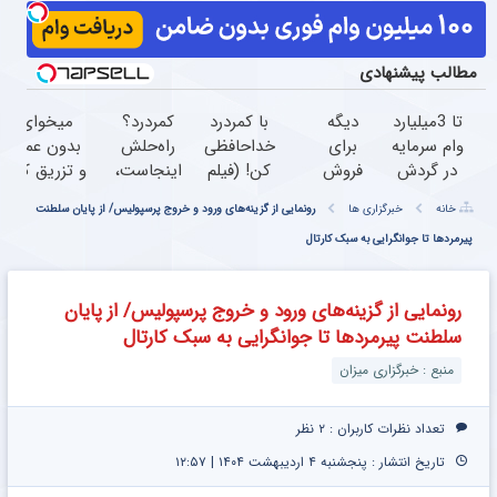
مطالب پیشنهادی
تا 3میلیارد
دیگه
با کمردرد
کمردرد؟
میخوای
وام سرمایه
برای
خداحافظی
راه‌حلش
بدون عمل
در گردش
فروش
کن! (فیلم
اینجاست،
و تزریق کمر
فروشندگان
ماشینت
و ببین ◀
نه توی
دردت خوب
خانه
خبرگزاری ها
رونمایی از گزینه‌های ورود و خروج پرسپولیس/ از پایان سلطنت
=>
آگهی
پرسش‌نامه
داروخونه
شه؟
فروشگاهت
نکن
پیرمردها تا جوانگرایی به سبک کارتال
رو پرکن)
◂پرسش‌نامه
رو ثبت
رو پرکن
کن
رونمایی از گزینه‌های ورود و خروج پرسپولیس/ از پایان
سلطنت پیرمردها تا جوانگرایی به سبک کارتال
منبع : خبرگزاری میزان
تعداد نظرات کاربران :
۲ نظر
تاریخ انتشار : پنجشنبه ۴ اردیبهشت ۱۴۰۴ | ۱۲:۵۷