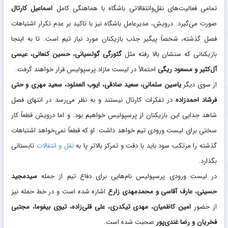
تمامی فعالیت‌های نقل‌وانتقالاتی باشگاه با هماهنگی کامل
اسماعیل کارتال
صورت می‌گیرد. درویش، مدیرعامل باشگاه نیز با تاکید بر عدم تکرار اشتباهات
فصل گذشته، شخصاً پیگیر جذب بازیکنان مورد نیاز تیم است. تا به اینجا
بازیکنانی که سنشان بالا رفته مثل
گئورگی گولسیانی، حسین کنعانی، عیسی
آل‌کثیر و مسعود ریگی
احتمالاً در لیست مازاد پرسپولیس قرار خواهند گرفت.
از سوی دیگر
یاسین سلمانی، سعید صادقی، ایوب العملود، سعید مهری و حتی
فرشاد احمدزاده
در تفکرات کارتال نیستند و به نظر می‌رسد در انتهای فصل
شاهد جدایی این بازیکنان از پرسپولیس خواهیم بود. و اما درویش قطعاً کار
سختی برای لیست ورودی تیم خواهد داشت. او که قطعاً نمی‌خواهد اشتباهات
گذشته را مرتکب سود باید با دقت و تمرکز بالاتر پا به
نقل و انتقالات
تابستانی
بگذارد.
در لیست ورودی پرسپولیس نام‌هایی برای دفاع تیم از جمله
سیدمجید
حسینی، عارف آقاسی و محمدمهدی زارع
اشاره شده است و در خط حمله نیز
از حضور
امین کاظمیان، مهدی تیکدری، علی قلی‌زاده، تیوی بیفوما، مجتبی
فخریان و رضا غندی‌پور
صحبت شده است.