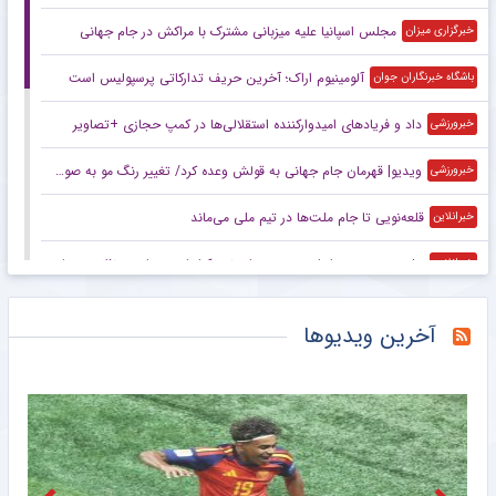
مجلس اسپانیا علیه میزبانی مشترک با مراکش در جام جهانی
خبرگزاری میزان
آلومینیوم اراک؛ آخرین حریف تدارکاتی پرسپولیس است
باشگاه خبرنگاران جوان
داد و فریادهای امیدوارکننده استقلالی‌ها در کمپ حجازی +تصاویر
خبرورزشی
ویدیو| قهرمان جام جهانی به قولش وعده کرد/ تغییر رنگ مو به صورتی!
خبرورزشی
قلعه‌نویی تا جام ملت‌ها در تیم ملی می‌ماند
خبرانلاین
جلسه مهم در سپاهان؛ صحبت‌های نویدکیا با دو ستاره مدنظر پرسپولیس و تراکتور
خبرانلاین
رفتار عجیب و جنجالی وینیسیوس در اینستاگرام؛ ستاره رئال مادرید تمام پست‌هایش را پاک کرد! +عکس
خبرورزشی
آخرین ویدیوها
آقای رضاییان؛ حتی با درخشش در جام جهانی قیمت شما ۴۸٬۰۰۰٬۰۰۰٬۰۰۰ تومان است نه ۲۵۰٬۰۰۰٬۰۰۰٬۰۰۰/ قمار رامین جواب نداد؛ از این‌جا رانده از آن‌جا مانده! +عکس
خبرورزشی
رسمی؛ امید عالیشاه به گل گهر سیرجان پیوست
خبرگزاری دانشجو
فیفا توهین‌کنندگان به اینفانتینو را تهدید کرد
خبرگزاری تابناک
خبرگزاری مهر