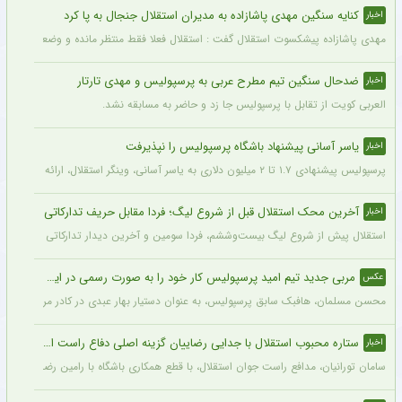
کنایه سنگین مهدی پاشازاده به مدیران استقلال جنجال به پا کرد
اخبار
مهدی پاشازاده پیشکسوت استقلال گفت : استقلال فعلا فقط منتظر مانده و وضعیت مدیر
ضدحال سنگین تیم مطرح عربی به پرسپولیس و مهدی تارتار
اخبار
العربی کویت از تقابل با پرسپولیس جا زد و حاضر به مسابقه نشد.
یاسر آسانی پیشنهاد باشگاه پرسپولیس را نپذیرفت
اخبار
پرسپولیس پیشنهادی ۱.۷ تا ۲ میلیون دلاری به یاسر آسانی، وینگر استقلال، ارائه کرد، اما او نپذیرفت. آسانی تأکید کرد در فوتبال ایران فقط برای استقلال بازی خواهد کرد.
آخرین محک استقلال قبل از شروع لیگ؛ فردا مقابل حریف تدارکاتی
اخبار
استقلال پیش از شروع لیگ بیست‌وششم، فردا سومین و آخرین دیدار تدارکاتی خود را برگزا
مربی جدید تیم امید پرسپولیس کار خود را به صورت رسمی در این باشگاه آغاز کرد + عکس
عکس
محسن مسلمان، هافبک سابق پرسپولیس، به عنوان دستیار بهار عبدی در کادر مربیگری تی
ستاره محبوب استقلال با جدایی رضاییان گزینه اصلی دفاع راست این تیم
اخبار
سامان تورانیان، مدافع راست جوان استقلال، با قطع همکاری باشگاه با رامین رضاییان، شا