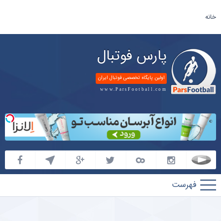
خانه
پارس فوتبال
اولین پایگاه تخصصی فوتبال ایران
www.ParsFootball.com
پارس
فوتبال