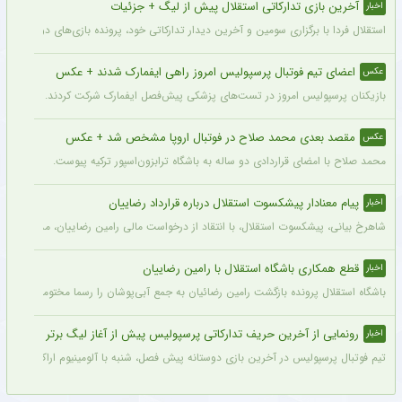
آخرین بازی تدارکاتی استقلال پیش از لیگ + جزئیات
اخبار
استقلال فردا با برگزاری سومین و آخرین دیدار تدارکاتی خود، پرونده بازی‌های دوستانه 
اعضای تیم فوتبال پرسپولیس امروز راهی ایفمارک شدند + عکس
عکس
بازیکنان پرسپولیس امروز در تست‌های پزشکی پیش‌فصل ایفمارک شرکت کردند. این تست‌
مقصد بعدی محمد صلاح در فوتبال اروپا مشخص شد + عکس
عکس
محمد صلاح با امضای قراردادی دو ساله به باشگاه ترابزون‌اسپور ترکیه پیوست.
پیام معنادار پیشکسوت استقلال درباره قرارداد رضاییان
اخبار
شاهرخ بیانی، پیشکسوت استقلال، با انتقاد از درخواست مالی رامین رضاییان، مدعی شد ای
قطع همکاری باشگاه استقلال با رامین رضاییان
اخبار
باشگاه استقلال پرونده بازگشت رامین رضائیان به جمع آبی‌پوشان را رسما مختومه اعلام کرد
رونمایی از آخرین حریف تدارکاتی پرسپولیس پیش از آغاز لیگ برتر
اخبار
تیم فوتبال پرسپولیس در آخرین بازی دوستانه پیش فصل، شنبه با آلومینیوم اراک دیدار می‌