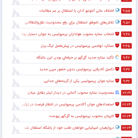
اختلاف مالی آنتونیو آدان با استقلال بر سر مطالبات
۹:۵۵
تلاش‌های ناموفق استقلال برای رفع محدودیت نقل‌وانتقالاتی
۹:۵۲
انتخاب ستاره محبوب هواداران پرسپولیس به عنوان دستیار بهادر عبدی
۹:۴۸
عملکرد تهاجمی پرسپولیس در پیش‌فصل لیگ برتر
۹:۴۵
تأکید ستاره جدید گل‌گهر بر حرفه‌ای بودن این باشگاه
۹:۴۲
تکمیل کادرفنی پرسپولیس بدون حضور مربی جدید
۹:۳۷
ستاره جوان پرسپولیس یکی از گزینه‌های جدایی
۹:۳۲
مصدومیت ستاره محبوب آلمانی در دیدار اینتر مقابل میلان
۲۲:۲۹
استعدادهای جوان آکادمی پرسپولیس در انتظار فرصت در ترکیب اصلی
۲۲:۲۴
کاپیتان محبوب پرسپولیس به گل‌گهر پیوست
۲۲:۲۴
دروازهبان اسپانیایی خواهان طلب خود از باشگاه استقلال شد
۲۲:۲۴