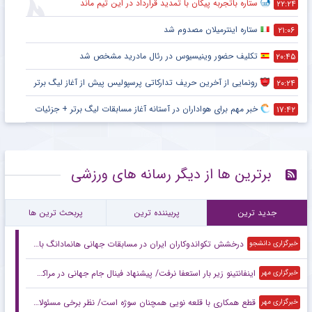
ستاره باتجربه پیکان با تمدید قرارداد در این تیم ماند
۲۲:۲۴
ستاره اینترمیلان مصدوم شد
۲۱:۰۶
تکلیف حضور وینیسیوس در رئال مادرید مشخص شد
۲۰:۴۵
رونمایی از آخرین حریف تدارکاتی پرسپولیس پیش از آغاز لیگ برتر
۲۰:۲۴
خبر مهم برای هواداران در آستانه آغاز مسابقات لیگ برتر + جزئیات
۱۷:۴۲
برترین ها از دیگر رسانه های ورزشی
جدید ترین
پربیننده ترین
پربحث ترین ها
درخشش تکواندوکاران ایران در مسابقات جهانی هانمادانگ با کسب ۲۶ مدال
خبرگزاری دانشجو
اینفانتینو زیر بار استعفا نرفت/ پیشنهاد فینال جام جهانی در مراکش
خبرگزاری مهر
قطع همکاری با قلعه نویی همچنان سوژه است/ نظر برخی مسئولان تغییر کرد!
خبرگزاری مهر