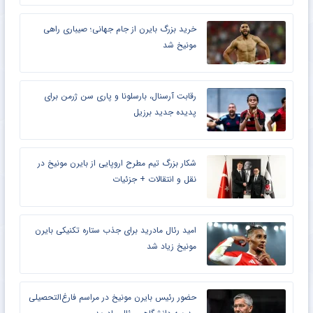
خرید بزرگ بایرن از جام جهانی؛ صیباری راهی
مونیخ شد
رقابت آرسنال، بارسلونا و پاری سن ژرمن برای
پدیده جدید برزیل
شکار بزرگ تیم مطرح اروپایی از بایرن مونیخ در
نقل و انتقالات + جزئیات
امید رئال مادرید برای جذب ستاره تکنیکی بایرن
مونیخ زیاد شد
حضور رئیس بایرن مونیخ در مراسم فارغ‌التحصیلی