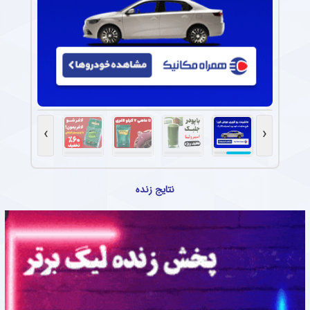
›
‹
نتایج زنده