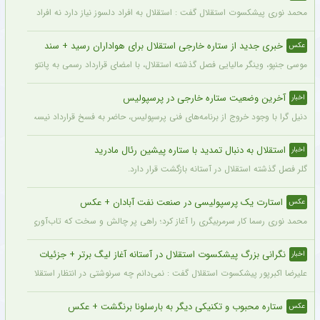
محمد نوری پیشکسوت استقلال گفت : استقلال به افراد دلسوز نیاز دارد نه افراد سود جو و
خبری جدید از ستاره خارجی استقلال برای هواداران رسید + سند
عکس
موسی جنپو، وینگر مالیایی فصل گذشته استقلال، با امضای قرارداد رسمی به پانتولیکوس یونا
آخرین وضعیت ستاره خارجی در پرسپولیس
اخبار
دنیل گرا با وجود خروج از برنامه‌های فنی پرسپولیس، حاضر به فسخ قرارداد نیست. مدیران
استقلال به دنبال تمدید با ستاره پیشین رئال مادرید
اخبار
گلر فصل گذشته استقلال در آستانه بازگشت قرار دارد.
استارت یک پرسپولیسی در صنعت نفت آبادان + عکس
عکس
محمد نوری رسما کار سرمربیگری را آغاز کرد؛ راهی پر چالش و سخت که تاب‌آوری بالایی را 
نگرانی بزرگ پیشکسوت استقلال در آستانه آغاز لیگ برتر + جزئیات
اخبار
علیرضا اکبرپور پیشکسوت استقلال گفت : نمی‌دانم چه سرنوشتی در انتظار استقلال است، 
ستاره محبوب و تکنیکی دیگر به بارسلونا برنگشت + عکس
عکس