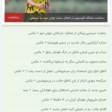
مشاهده
ستاره جوان فولاد و ابهام در حضور در لیست نهایی این تیم + عکس
رضایت سرمربی پیکان از عملکرد بازیکنان جوان تیم + عکس
ستاره آرژانتینی رئال مادرید در مسیر فیورنتینا + عکس
دیدار دو مربی ایرانی شاغل در لیگ فوتبال عراق + عکس
ستاره محبوب و تکنیکی دیگر به بارسلونا برنگشت + عکس
اتفاق تلخ برای استعداد برتر سرخپوشان ؛ فصل از دست رفت ؟ + عکس
سرگیجه مهدی تارتار از این اتفاق جالب در پرسپولیس + عکس
خبری جدید از ستاره خارجی استقلال برای هواداران رسید + سند
اخراج ملی‌پوش فوتبال ایران در ۱۲ دقیقه! + عکس
اقدام جالب رم در معرفی کیت فصل جدید + عکس