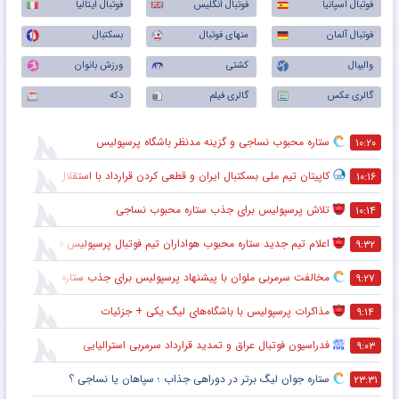
فوتبال اسپانیا
فوتبال انگلیس
فوتبال ایتالیا
فوتبال آلمان
منهای فوتبال
بسکتبال
والیبال
کشتی
ورزش بانوان
گالری عکس
گالری فیلم
دکه
ستاره محبوب نساجی و گزینه مدنظر باشگاه پرسپولیس
۱۰:۲۰
کاپیتان تیم ملی بسکتبال ایران و قطعی کردن قرارداد با استقلال
۱۰:۱۶
تلاش پرسپولیس برای جذب ستاره محبوب نساجی
۱۰:۱۴
اعلام تیم جدید ستاره محبوب هواداران تیم فوتبال پرسپولیس طی ۴۸ ساعت آینده
۹:۳۲
مخالفت سرمربی ملوان با پیشنهاد پرسپولیس برای جذب ستاره محبوبش
۹:۲۷
مذاکرات پرسپولیس با باشگاه‌های لیگ یکی + جزئیات
۹:۱۴
فدراسیون فوتبال عراق و تمدید قرارداد سرمربی استرالیایی
۹:۰۳
ستاره جوان لیگ برتر در دوراهی جذاب ؛ سپاهان یا نساجی ؟
۲۳:۳۱