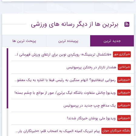
برترین ها از دیگر رسانه های ورزشی
جدید ترین
پربیننده ترین
پربحث ترین ها
«فانکشنال ترینینگ»؛ رویکردی نوین برای ارتقای ورزش قهرمانی ایران
خبرگزاری مهر
هشدار تارتار در رختکن پرسپولیس
خبرانلاین
رسوایی اینفانتینو؟ اتهام سنگین به رئیس فیفا با اشاره به یک معشوقه!
خبرورزشی
ویدیو| چالش متفاوت باشگاه لیگ برتری/ عبور از موانع با چشم بسته!
خبرورزشی
یک مدافع چپ جدید در پرسپولیس
خبرورزشی
ویدیو| ملی پوشان خبرنگار شدند!
خبرورزشی
پیام تبریک کمیته المپیک به اصحاب قلم؛ «خبرنگاران یاری‌گر قهرمانان هستند»
باشگاه خبرنگاران جوان