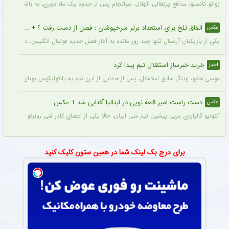
ژوائو کانسلو، مدافع پرتغالی الهلال، سرانجام پس از حدود یک ماه دوری، به باشگاه عربست
اتفاق تلخ برای استعداد برتر سرخپوشان ؛ فصل از دست رفت ؟ + عکس
عکس
یکی از بازیکنان آرسنال تنها چند روز مانده به آغاز فصل جدید فوتبال انگلیس، دچار مصد
خرید خبرساز استقلال تیم پیدا کرد
اخبار
موسی جنپو، وینگر سابق استقلال، پس از جدایی از این تیم به پانتولیکوس یونان ملحق ش
دست راست امیر قلعه نویی در ایتالیا آفتابی شد + عکس
عکس
آنتونیو گالیاردی مربی پیشین تیم ملی ایران، حالا یکی از اعضای کادر فنی روبرتو مانچینی در 
برای درج بک لینک شما در همین ستون کلیک کنید