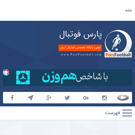
خانه
پارس فوتبال
اولین پایگاه تخصصی فوتبال ایران
www.ParsFootball.com
پارس
فوتبال