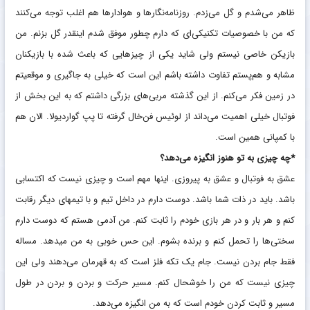
ظاهر می‌شدم و گل می‌زدم. روزنامه‌نگارها و هوادارها هم ‏اغلب توجه می‌کنند
که من با خصوصیات تکنیکی‌ای که دارم چطور ‏موفق شدم اینقدر گل بزنم. من
بازیکن خاصی نیستم ولی شاید یکی ‏از چیزهایی که باعث شده با بازیکنان
مشابه و هم‌پستم تفاوت ‏داشته باشم این است که خیلی به جاگیری و موقعیتم
در زمین فکر ‏می‌کنم. از این گذشته مربی‌های بزرگی داشتم که به این بخش از
‏فوتبال خیلی اهمیت می‌داند از لوئیس فن‌خال گرفته تا پپ گواردیولا. ‏الان هم
با کمپانی همین است. ‏
‏*چه چیزی به تو هنوز انگیزه می‌دهد؟
عشق به فوتبال و عشق به پیروزی. اینها مهم است و چیزی نیست ‏که اکتسابی
باشد. باید در ذات شما باشد. دوست دارم در داخل تیم ‏و با تیمهای دیگر رقابت
کنم و هر بار و در هر بازی خودم را ثابت کنم. ‏من آدمی هستم که دوست دارم
سختی‌ها را تحمل کنم و برنده ‏بشوم. این حس خوبی به من میدهد. مساله
فقط جام بردن نیست. ‏جام یک تکه فلز است که به قهرمان می‌دهند ولی این
چیزی نیست ‏که من را خوشحال کنم. مسیر حرکت و بردن و بردن در طول
مسیر و ‏ثابت کردن خودم است که به من انگیزه می‌دهد. ‏