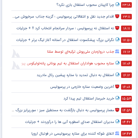
چرا کاپیتان محبوب استقلال بازی نکرد؟
۲۳:۱۸
اقدام جدید نقل و انتقالاتی پرسپولیس ؛ گزینه جذاب سرخپوش می شود؟
۲۳:۱۱
نه استقلال نه پرسپولیس ؛ سردار سرانجام انتخاب کرد !! + جزئیات
۱۸:۱۱
نگرانی بزرگ پیشکسوت استقلال در آستانه آغاز لیگ برتر + جزئیات
۱۷:۵۱
جذب دروازه‌بان ملی‌پوش ترکیه‌ای توسط سلتا
۱۷:۱۲
ستاره محبوب هواداران استقلال به تیم یونانی پانه‌تولیکوس پیوست
۱۷:۰۶
استقلال به دنبال تمدید با ستاره پیشین رئال مادرید
۱۶:۱۲
آخرین وضعیت ستاره خارجی در پرسپولیس
۱۶:۰۸
خرید خبرساز استقلال تیم پیدا کرد
۱۵:۵۴
معمار پرسپولیس به دنبال بازگشت به مستطیل سبز ؛ سورپرایز بزرگ در راه است ؟ + جزئیات
۱۴:۵۹
مدیران استقلال صدای اسطوره آبی ها را درآوردند + جزئیات
۱۴:۴۲
اتفاق شوکه کننده برای ستاره پرسپولیسی در فوتبال اروپا
۱۳:۴۳