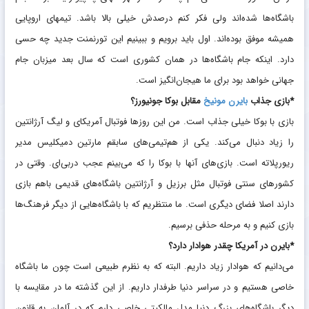
باشگاه‌ها شده‌اند ولی فکر ‏کنم درصدش خیلی بالا باشد. تیمهای اروپایی
همیشه موفق بوده‌اند. ‏اول باید برویم و ببینیم این تورنمنت جدید چه حسی
دارد. اینکه جام ‏باشگاه‌ها در همان کشوری است که سال بعد میزبان جام
جهانی ‏خواهد بود برای ما هیجان‌انگیز است. ‏
‏*بازی جذاب
بایرن مونیخ
مقابل بوکا جونیورز؟
بازی با بوکا خیلی جذاب است. من این روزها فوتبال آمریکای و لیگ ‏آرژانتین
را زیاد دنبال می‌کند. یکی از هم‌تیمی‌های سابقم مارتین ‏دمیکلیس مدیر
ریورپلاته است. بازی‌های آنها با بوکا را که می‌بینم ‏عجب دربی‌ای. وقتی در
کشورهای سنتی فوتبال مثل برزیل و آرژانتین ‏باشگاه‌های قدیمی باهم بازی
دارند اصلا فضای دیگری است. ما ‏منتظریم که با باشگاه‌هایی از دیگر فرهنگ‌ها
بازی کنیم و به مرحله ‏حذفی برسیم. ‏
‏*بایرن در آمریکا چقدر هوادار دارد؟
می‌دانیم که هوادار زیاد داریم. البته که به نظرم طبیعی است چون ما ‏باشگاه
خاصی هستیم و در سراسر دنیا طرفدار داریم. از این گذشته ‏ما در مقایسه با
دیگر باشگاه‌های بزرگ دنیا مدل مالکیتی خاصی دارم ‏که در آلمان به قانون