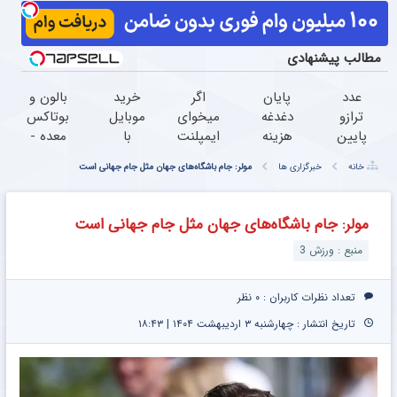
مطالب پیشنهادی
عدد
پایان
اگر
خرید
بالون و
ترازو
دغدغه
میخوای
موبایل
بوتاکس
پایین
هزینه
ایمپلنت
با
معده -
میاد
های
کنی
اسنپ
لاغری
خانه
خبرگزاری ها
مولر: جام باشگاه‌های جهان مثل جام جهانی است
اما
دندان
الان
پی |
تضمینی
داستان
پزشکی
وقتشه |
در ۴
بدون
از
با پک
فقط با
قسط
جراحی
مولر: جام باشگاه‌های جهان مثل جام جهانی است
خرید
سفید
۲۵
بدون
منبع : ورزش 3
این
کننده
میلیون
سود و
قهوه
خانگی
تومان!!!
کارمزد!
لاغری
تعداد نظرات کاربران :
۰ نظر
شروع
تاریخ انتشار : چهارشنبه ۳ اردیبهشت ۱۴۰۴ | ۱۸:۴۳
میشه!