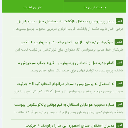
پربحث ترین ها
آخرین نظرات
معمار پرسپولیس به دنبال بازگشت به مستطیل سبز ؛ سورپرایز بزرگ در راه است ؟ + جزئیات
اخبار
برخی اخبار تایید نشده از بازگشت قریب الوقوع سرمربی محبوب پرسپولیسی‌ها به دنیای فو
سرگیجه مهدی تارتار از این اتفاق جالب در پرسپولیس + عکس
عکس
بازیکنان خط میانی پرسپولیس، کار دشواری برای قرار گرفتن در ترکیب ثابت این تیم خواه
اقدام جدید نقل و انتقالاتی پرسپولیس ؛ گزینه جذاب سرخپوش می شود؟
اخبار
باشگاه پرسپولیس به توافق نهایی برای جذب یک ستاره جوان رسید.
نه استقلال نه پرسپولیس ؛ سردار سرانجام انتخاب کرد !! + جزئیات
اخبار
سردار دورسون مهاجم پیشین پرسپولیس از و فصل گذشته کوچائلی‌اسپور، با قراردادی یک‌سا
ستاره محبوب هواداران استقلال به تیم یونانی پانه‌تولیکوس پیوست
اخبار
باشگاه پانه‌تولیکوس یونان به طور رسمی از جذب موسی جنپو، وینگر ۲۸ ساله مالیایی سابق استقلال، با قراردادی دو ساله خبر داد.
مدیران استقلال صدای اسطوره آبی ها را درآوردند + جزئیات
اخبار