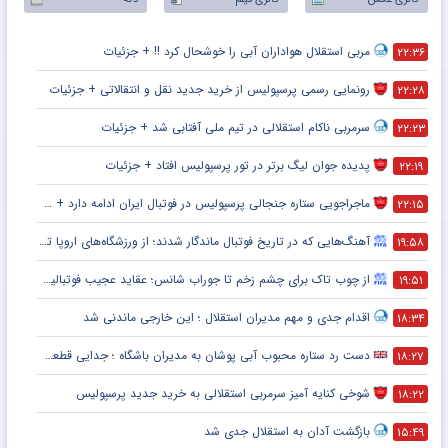
مربی استقلال هواداران آبی را خوشحال کرد !! + جزئیات
۲۲:۳۶
رونمایی رسمی پرسپولیس از خرید جدید نقل و انتقالاتی + جزئیات
۲۲:۲۸
سرمربی ناکام استقلالی در تیم ملی آفتابی شد + جزئیات
۲۲:۲۳
پدیده جوان لیگ برتر در تور پرسپولیس افتاد + جزئیات
۲۲:۱۹
ماجراجویی ستاره جنجالی پرسپولیس در فوتبال ایران ادامه دارد + جزئیات
۲۲:۱۵
آهنگ‌هایی که در تاریخ فوتبال ماندگار شدند؛ از ورزشگاه‌های اروپا تا جام جهانی
۱۹:۵۸
از چوب تاک برای چشم زخم تا جوراب شانس؛ عقاید عجیب فوتبالیست‌ها!
۱۹:۵۱
اقدام جدی و مهم مدیران استقلال ؛ این خارجی ماندنی شد
۱۸:۳۴
دست رد ستاره محبوب آبی پوشان به مدیران باشگاه ؛ جدایی قطعی است !
۱۸:۲۷
شوخی کنایه آمیز سرمربی استقلالی به خرید جدید پرسپولیس
۱۸:۲۲
بازگشت آدان به استقلال جدی شد
۱۵:۴۹