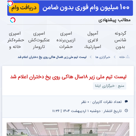
مطالب پیشنهادی
گردونه
آمپول
اسپری
اسپری
اسپری
شانس
لاغری
ازبین‌برنده
عنکبوت‌‌کش
حشره‌کش
بدون
اسپارتینا،
حشرات
تارومار
خانه و
پوچ از
ا میلیون
رختخواب
ازبین‌برنده
گیاهان
خانه
خبرگزاری ها
لیست تیم ملی زیر ۱۸سال هاکی روی یخ دختران اعلام شد
PS5 تا
تومان
با فرمول
انواع
خانگی،
آیفون17
ارزان‌تر از
پیشرفته،
عنکبوت
نابودکننده
و بیت
همه‌جا!
مقابله با
انواع
لیست تیم ملی زیر ۱۸سال هاکی روی یخ دختران اعلام شد
کوین
انواع
حشرات
منبع : خبرگزاری ایلنا
ساس
خانگی و
آفات
تعداد نظرات کاربران :
۰ نظر
تاریخ انتشار : دوشنبه ۱ اردیبهشت ۱۴۰۴ | ۱۱:۳۶