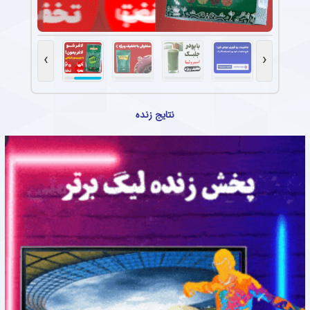
›
‹
نتایج زنده