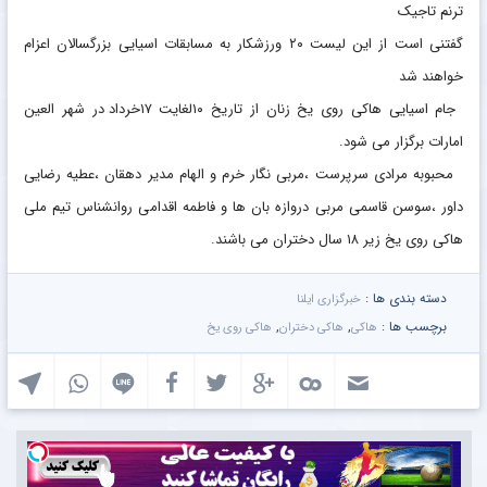
ترنم تاجیک
گفتنی است از این لیست ۲۰ ورزشکار به مسابقات اسیایی بزرگسالان اعزام
خواهند شد
جام اسیایی هاکی روی یخ زنان از تاریخ ۱۰لغایت ۱۷خرداد در شهر العین
امارات برگزار می شود.
محبوبه مرادی سرپرست ،مربی نگار خرم و الهام مدیر دهقان ،عطیه رضایی
داور ،سوسن قاسمی مربی دروازه بان ها و فاطمه اقدامی روانشناس تیم ملی
هاکی روی یخ زیر ۱۸ سال دختران می باشند.
دسته بندی ها :
خبرگزاری ایلنا
برچسب ها :
,
,
هاکی
هاکی دختران
هاکی روی یخ