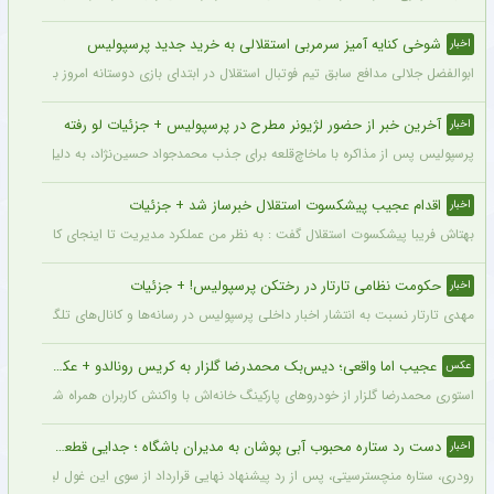
شوخی کنایه آمیز سرمربی استقلالی به خرید جدید پرسپولیس
اخبار
ابوالفضل جلالی مدافع سابق تیم فوتبال استقلال در ابتدای بازی دوستانه امروز با آلومینی
آخرین خبر از حضور لژیونر مطرح در پرسپولیس + جزئیات لو رفته
اخبار
پرسپولیس پس از مذاکره با ماخاچ‌قلعه برای جذب محمدجواد حسین‌نژاد، به دلیل رقم رضای
اقدام عجیب پیشکسوت استقلال خبرساز شد + جزئیات
اخبار
بهتاش فریبا پیشکسوت استقلال گفت : به نظر من عملکرد مدیریت تا اینجای کار قابل قبول 
حکومت نظامی تارتار در رختکن پرسپولیس! + جزئیات
اخبار
مهدی تارتار نسبت به انتشار اخبار داخلی پرسپولیس در رسانه‌ها و کانال‌های تلگرامی عصبا
عجیب اما واقعی؛ دیس‌بک محمدرضا گلزار به کریس رونالدو + عکس
عکس
استوری محمدرضا گلزار از خودروهای پارکینگ خانه‌اش با واکنش کاربران همراه شده و برخی 
دست رد ستاره محبوب آبی پوشان به مدیران باشگاه ؛ جدایی قطعی است !
اخبار
رودری، ستاره منچسترسیتی، پس از رد پیشنهاد نهایی قرارداد از سوی این غول لیگ برتری،