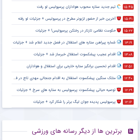
تیم جدید ستاره محبوب هواداران پرسپولیس لو رفت
۱۵:۴۵
آخرین خبر از حضور لژیونر مطرح در پرسپولیس + جزئیات لو رفته
۱۵:۴۱
حکومت نظامی تارتار در رختکن پرسپولیس! + جزئیات
۱۵:۲۲
شماره پیراهن ستاره های استقلال در فصل جدید اعلام شد + جزئیات
۱۳:۱۹
اقدام عجیب پیشکسوت استقلال خبرساز شد + جزئیات
۱۳:۰۸
اقدام تحسین برانگیز ستاره خارجی برای استقلال و هواداران
۱۲:۵۱
متلک سنگین پیشکسوت استقلال به اقدام جنجالی مهدی تاج در فدراسیون فوتبال
۱۲:۴۰
توصیه حیاتی پیشکسوت پرسپولیس به ستاره های سرخ + جزئیات
۱۲:۲۹
پرسپولیس پدیده جوان لیگ برتر را شکار کرد + جزئیات
۱۲:۱۶
برترین ها از دیگر رسانه های ورزشی