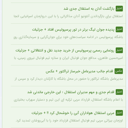
بازگشت آدان به استقلال جدی شد
اخبار
استقلال برای بازگرداندن آنتونیو آدان مذاکراتی را با این دروازه‌بان اسپانیایی انجام داده و قرار است مذاکرات اوایل هفته نهایی شود. آدان
پدیده جوان لیگ برتر در تور پرسپولیس افتاد + جزئیات
اخبار
باشگاه پرسپولیس در ادامه سیاست‌های خود برای جوان‌گرایی و سرمایه‌گذاری روی استعدادهای آینده فوتبال ایران، ک
رونمایی رسمی پرسپولیس از خرید جدید نقل و انتقالاتی + جزئیات
اخبار
امیرحسین طاهری، مدافع جوان فوتبال ایران و ستاره تیم فوتبال نیروی زمینی، با قرارداد
اقدام جالب مدیرعامل خبرساز تراکتور + عکس
عکس
مدیرعامل باشگاه تراکتور با حضور در محل باشگاه با کارکنان دیدار کرد و سپس از کمپ تمری
اقدام جدی و مهم مدیران استقلال ؛ این خارجی ماندنی شد
اخبار
با اعلام باشگاه استقلال، قرارداد مربی ترکیه ای این تیم و دستیار سهراب بختیاری زاده تمد
مربی استقلال هواداران آبی را خوشحال کرد !! + جزئیات
اخبار
اوزجان بیزاتی مربی تیم فوتبال استقلال قرارداد خود را با آبی‌پوشان تمدید کرد.