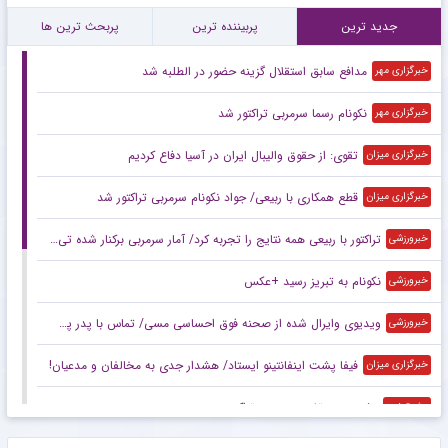
جدید ترین
پربیننده ترین
پربحث ترین ها
مدافع سابق استقلال گزینه حضور در الطلبه شد
خبرگزاری مهر
نکونام رسما سرمربی تراکتور شد
خبرگزاری مهر
تقوی: از حقوق والیبال ایران در آسیا دفاع کردیم
خبرگزاری میزان
قطع همکاری با ربیعی/ جواد نکونام سرمربی تراکتور شد
خبرگزاری میزان
تراکتور با ربیعی همه نتایج را تجربه کرد/ آمار سرمربی برکنار شده تی‌تی‌ها
خبرورزشی
نکونام به تبریز رسید +عکس
خبرورزشی
ویدیوی وایرال شده از صحنه فوق احساسی مسی/ تماس با پدر پس از اولین قهرمانی ملی!
خبرورزشی
فیفا پشت اینفانتینو ایستاد/ هشدار جدی به مخالفان و مدعیان!
خبرگزاری میزان
پشت پرده تغییر سرمربی تراکتور
مشرق نیوز