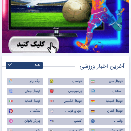
آخرین اخبار ورزشی
همه
فوتبال ملی
فوتسال
لیگ برتر
استقلال
پرسپولیس
فوتبال جهان
فوتبال اسپانیا
فوتبال انگلیس
فوتبال ایتالیا
فوتبال آلمان
منهای فوتبال
بسکتبال
والیبال
کشتی
ورزش بانوان
گالری عکس
گالری فیلم
دکه