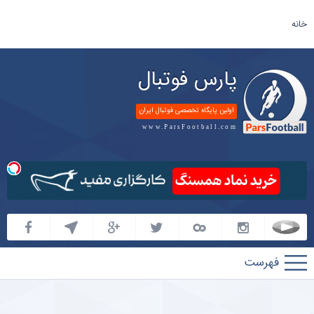
خانه
پارس فوتبال
اولین پایگاه تخصصی فوتبال ایران
www.ParsFootball.com
پارس
فوتبال