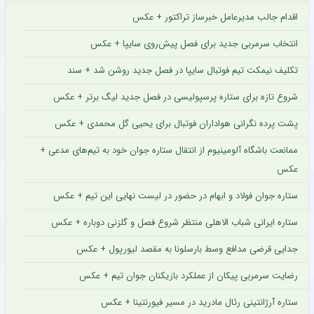
اقدام جالب مدیرعامل خبرساز تراکتور + عکس
انتخاب سرمربی جدید برای فصل پیش‌روی سایپا + عکس
تکلیف نیمکت تیم فوتبال سایپا در فصل جدید روشن شد + سند
شروع تازه برای ستاره پرسپولیسی در فصل جدید لیگ برتر + عکس
پشت پرده نگرانی هواداران فوتبال برای یحیی گل محمدی + عکس
ممانعت باشگاه آلومینیوم از انتقال ستاره جوان خود به تیم‌های مدعی +
عکس
ستاره جوان فولاد و ابهام در حضور در لیست نهایی این تیم + عکس
ستاره ایرانی شباب الاهلی منتظر شروع فصل و گلزنی دوباره + عکس
جدایی قرضی مدافع وسط بارسلونا به مقصد لیورپول + عکس
رضایت سرمربی پیکان از عملکرد بازیکنان جوان تیم + عکس
ستاره آرژانتینی رئال مادرید در مسیر فیورنتینا + عکس