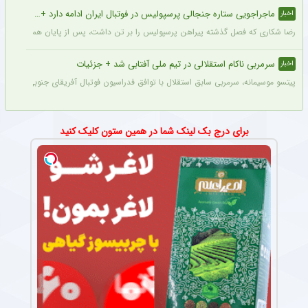
ماجراجویی ستاره جنجالی پرسپولیس در فوتبال ایران ادامه دارد + جزئیات
اخبار
رضا شکاری که فصل گذشته پیراهن پرسپولیس را بر تن داشت، پس از پایان همکاری با این
سرمربی ناکام استقلالی در تیم ملی آفتابی شد + جزئیات
اخبار
پیتسو موسیمانه، سرمربی سابق استقلال با توافق فدراسیون فوتبال آفریقای جنوبی به‌عنو
برای درج بک لینک شما در همین ستون کلیک کنید