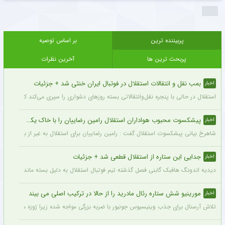
پربیننده ترین
بر اساس توصیه
پربحث ترین ها
آخرین نظرات
بمب نقل و انتقالات استقلال در فوتبال ایران خنثی شد + جزئیات
اخبار
استقلال در حالی با پنجره نقل‌وانتقالاتی بسته روزهای دشواری را سپری می‌کند که در همی
پیشکسوت محبوب هواداران استقلال رامین رضاییان را با خاک یکسان کرد + جزئیات
اخبار
شاهرخ بیانی پیشکسوت استقلال گفت : رامین رضاییان برای استقلال به غیر از بازار گرمی ک
جدایی این ستاره از استقلال قطعی شد + جزئیات
اخبار
دیدیه اندونگ هافبک گابنی فصل گذشته تیم فوتبال استقلال به دلیل بسته ماندن پنجره نقل
مورینیو شش ستاره رئال مادرید را از حالا در ترکیب اصلی می بیند
اخبار
تلاش آرسنال برای جذب وینیسیوس جونیور با ضربه بزرگی مواجه شده زیرا ژوزه مورینیو او را یک بازیکن 