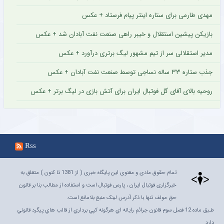
مهدی طارمی برای ستاره اینتر پیام فرستاد + عکس
بازیکن پیشین استقلال و خیبر راهی صنعت نفت آبادان شد + عکس
مدیر استقلالی سر از تیم مشهور لیگ برتری درآورد + عکس
جذب ستاره ۳۳ ساله نساجی توسط صنعت نفت آبادان + عکس
روحیه بالای آقای گل فوتبال ایران برای آتش بازی در لیگ برتر + عکس
Rss
تمام حقوق مادی و معنوی این پایگاه خبری ( از 1381 تا کنون ) متعلق به
خبرگزاری فوتبال ایران ، پارس فوتبال است و استفاده از مطالب بنا بر قانون
حق مولف تنها با ذکر آدرس لینک منبع بلامانع است.
طـبق ماده 12 فصل سوم قانون جرائم رايانه اي هرگونه کپي برداري از قالب هاي پيگرد قانوني
دارد