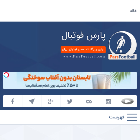
خانه
پارس فوتبال
اولین پایگاه تخصصی فوتبال ایران
www.ParsFootball.com
پارس
فوتبال