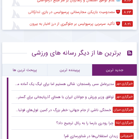
عدم توافق استقلال و رضاییان بر سر مبلغ درخواستی
۸:۲۶
مصدومیت بازیکن مجارستانی پرسپولیس در بازی تدارکاتی
۸:۲۳
تأکید سرمربی پرسپولیس بر جلوگیری از درز اخبار به بیرون
۸:۲۱
برترین ها از دیگر رسانه های ورزشی
جدید ترین
پربیننده ترین
پربحث ترین ها
مدیرعامل مس رفسنجان: شاکی هستیم اما برای لیگ یک آماده می‌شویم
خبرگزاری مهر
توافق وزیر ورزش و جوانان ایران با همتای آذربایجانی برای گسترش همکاری
خبرگزاری مهر
خستگی ناشی از جام جهانی؛ خطر بزرگ در کمین غول‌های فوتبال اروپا
خبرگزاری میزان
چرا رودری بارسا را به رئال ترجیح داد؟
خبرگزاری ایلنا
زیدان استقلالی‌ها در شناورسازی قم!
خبرورزشی