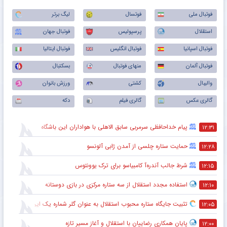
فوتبال ملی
فوتسال
لیگ برتر
استقلال
پرسپولیس
فوتبال جهان
فوتبال اسپانیا
فوتبال انگلیس
فوتبال ایتالیا
فوتبال آلمان
منهای فوتبال
بسکتبال
والیبال
کشتی
ورزش بانوان
گالری عکس
گالری فیلم
دکه
پیام خداحافظی سرمربی سابق الاهلی با هواداران این باشگاه
۱۲:۳۱
حمایت ستاره چلسی از آمدن ژابی آلونسو
۱۲:۲۸
شرط جالب آندره‌آ کامبیاسو برای ترک یوونتوس
۱۲:۱۵
استفاده مجدد استقلال از سه ستاره مرکزی در بازی دوستانه
۱۲:۱۰
تثبیت جایگاه ستاره محبوب استقلال به عنوان گلر شماره یک این تیم برای شروع لیگ
۱۲:۰۵
پایان همکاری رضاییان با استقلال و آغاز مسیر تازه
۱۲:۰۰