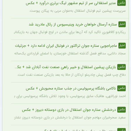
مدیر استقلالی سر از تیم مشهور لیگ برتری درآورد + عکس
عکس
سرپرست پیشین تیم فوتبال استقلال به‌عنوان مربی به پیکان پیوست.
ستاره آرسنال خواهان خرید وینیسیوس از رئال مادرید شد
اخبار
ریکاردو کالافیوری تاکید کرد که آن‌ها برای ماندن در اوج فوتبال جهان به بازیکنانی در سطح و
ماجراجویی ستاره جوان تراکتور در فوتبال ایران ادامه دارد + جزئیات
اخبار
سجاد دانایی، مدافع فصل گذشته استقلال خوزستان، با امضای قراردادی یک‌ساله بار دیگر به
بازیکن پیشین استقلال و خیبر راهی صنعت نفت آبادان شد + عکس
عکس
دفاع چپ فصل پیش چادرملو اردکان از حالا به بعد بازیکن صنعت نفت است.
ناکامی باشگاه پرسپولیس در جذب ستاره محبوبش + عکس
عکس
احمد نوراللهی، هافبک سابق پرسپولیس، با وجود تلاش باشگاه پرسپولیس برای بازگشت او، 
درخشش ستاره جوان استقلال در بازی دوستانه دیروز + عکس
عکس
سعید سحرخیزان مهاجم جوان استقلال با درخشش در بازی دوستانه دیروز، نشان داد آماد
عکس