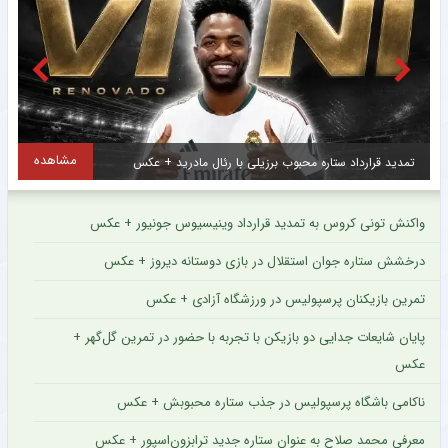
مشاهده
هافبک هجومی ۲۴ ساله فرانسوی به پاری‌سن‌ژرمن پیوست + عکس
واکنش تونی کروس به تمدید قرارداد وینیسیوس جونیور + عکس
درخشش ستاره جوان استقلال در بازی دوستانه دیروز + عکس
تمرین بازیکنان پرسپولیس در ورزشگاه آزادی + عکس
پایان شایعات جدایی دو بازیکن با تجربه با حضور در تمرین گل‌گهر +
عکس
ناکامی باشگاه پرسپولیس در جذب ستاره محبوبش + عکس
معرفی محمد صلاح به عنوان ستاره جدید ترابزون‌اسپور + عکس