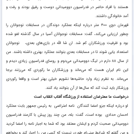
هستند با افراد حاضر در فدراسیون دوومیدانی دوست و رفیق بودند و رفت و
آمد خانوادگی داشتند.
قهرمان دوی ۴۰۰ متر درباره اینکه عملکرد دوندگان در مسابقات نوجوانان را
چطور ارزیابی می‌کند، گفت: مسابقات نوجوانان آسیا در سال گذشته لغو شده
بود و ظرفیت ورزشکاران کم شد. ان شا الله در بازی‌های بعدی، نوجوانان
استعداد یابی شوند تا در مسابقات بعدی بتوانند عملکرد بهتری داشته باشند. من
از سال ۸۸ دارم در لیگ دوومیدانی می‌دوم و روسای فدراسیون زیادی دیدم و
این نام ایران هست که می‌ماند و ورزشکاران ما رکوردی که می‌زنند برجا
می‌ماند. به نظرم زیاد وارد حاشیه‌ها نشویم خیلی بهتر است و واقعا رکوردی
ورزشکار باید ثبت کند که سال‌ها از آن بتوانند یاد کنند.
درخواست ما معترضان استفاده از ورزشگاه آفتاب انقلاب است
او درباره اینکه جزو امضا کنندگان نامه اعتراضی به رئیس جمهور بابت عملکرد
احسان حدادی بوده است، گفت: بله، من چند روز پیش با کارمند فدراسیون
دوومیدانی صحبت کردم و ایشان معتقد بود که شما به اجبار نامه را امضا کردید
و من گفتم که شرایط سنی‌ام طوری نیست که کسی من را اجبار کند و بخواهم