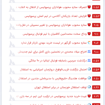
انصراف ستاره محبوب هواداران پرسپولیس از انتقال به الطلبه عراق
۱۱:۵۶
افزایش تعداد بازیکنان آکادمی در تیم اصلی پرسپولیس
۱۱:۵۳
ستاره محبوب هواداران پرسپولیس و تغییر مسیرش در نقل‌وانتقالات
۹:۱۵
وداع سخت محمدامین کاظمیان با تیم فوتبال پرسپولیس
۹:۱۱
ستاره محبوب گل‌گهر در لیست خرید مهدی تارتار قرار ندارد
۹:۰۶
اخراج میلاد محمدی در نخستین بازی کامل برای تیم جدیدش
۹:۰۰
درگذشت سرمربی باسابقه فوتبال ایتالیا در ۹۰ سالگی
۸:۵۷
احتمال بازگشت قریب‌الوقوع دروازه‌بان اسپانیایی به استقلال
۸:۵۳
موافقت هلدینگ خلیج‌فارس با مدیرعاملی متدین در استقلال
۸:۵۰
توقف استقلال خوزستان در برابر استقلال تهران
۸:۴۶
غیبت خرید جدید پرسپولیس در ترکیب این تیم در سه بازی تدارکاتی
۸:۲۹