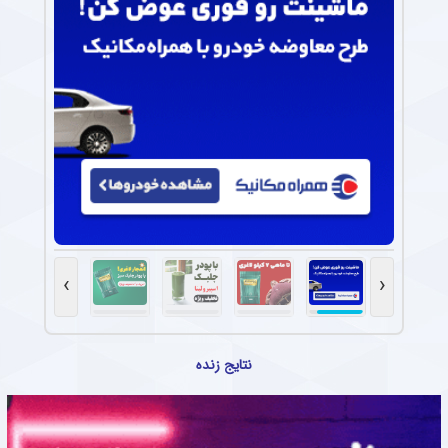
›
‹
نتایج زنده