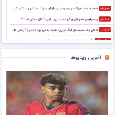
قصه ۷ و ۸، نوبرانه در پرسپولیس؛ وارثان میراث سلطان و بزرگان، تاریخ‌ساز می‌شوند یا قربانی تاریخ؟
خبرورزشی
پرسپولیس همچنان پیگیر جذب ایری؛ این انتقال ممکن است؟
خبرورزشی
ادعای یک مدیرعامل لیگ برتری: هرچه بدهی بود دادیم و آرامش داریم
خبرورزشی
ترکیب استقلال برای فصل جدید لو رفت
خبرگزاری ایلنا
پرونده بیرانوند و پرسپولیس در CAS روی میز داور لندنی
خبرگزاری دانشجو
آخرین ویدیوها
دستیار سابق قلعه‌نویی روی نیمکت ایتالیا
خبرانلاین
تماس شوکه کننده موری با علیمنصور!
خبرانلاین
مربی سابق پرسپولیس برای همراهی استقلال در راه ایران
خبرورزشی
رکوردهای ملی‌پوشان دوومیدانی ایران بدون امتیاز جهانی/ اشتباه یا ناآگاهی فدراسیون در انتخاب جام بلاروس
خبرگزاری تابناک
دستیار سابق قلعه‌نویی عضو کادر فنی تیم ملی ایتالیا شد
خبرگزاری میزان