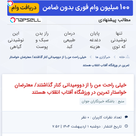
مطالب پیشنهادی
تنها
پایان
درمان
راز بدن
این
نوشیدنی
دغدغه
طبیعی
سبک و
نوشیدنی
که توی
هزینه
کبد
پوست
گیاهی
این
های
چرب
شفاف در
چربی
خانه
خبرگزاری ها
خیلی راحت من را از دوومیدانی کنار گذاشتند/ معترضان خواستار
هوای
دندان
کشف
پاکسازی
کبد شما
سرد
پزشکی
تمرین در ورزشگاه آفتاب انقلاب هستند
شد!
کبد
را از بین
برای
با پک
نهفته
می
کبدت
سفید
است!
برد55%تخفیف
خیلی راحت من را از دوومیدانی کنار گذاشتند/ معترضان
خوبه
کننده
خواستار تمرین در ورزشگاه آفتاب انقلاب هستند
55%تخفیف
خانگی
تا
منبع : باشگاه خبرنگاران جوان
امشب
تعداد نظرات کاربران :
۰ نظر
تاریخ انتشار : دوشنبه ۱ اردیبهشت ۱۴۰۴ | ۷:۵۲