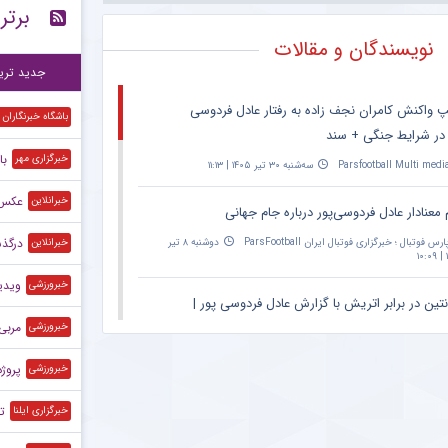
برتر
است
۱۵:۲۴
نویسندگان و مقالات
پی
۱۲:۲۷
جدید تری
پ واکنش کامران نجف زاده به رفتار عادل فردوسی
باشگاه خبرنگاران
 در شرایط جنگی + سند
با
خبرگزاری مهر
Parsfootball Multi medi
سه‌شنبه ۳۰ تیر ۱۴۰۵ | ۱۱:۱۳
عکس| ا
خبرانلاین
 معنادار عادل فردوسی‌پور درباره جام جهانی
درگذ
ارس فوتبال ؛ خبرگزاری فوتبال ایران ParsFootball
دوشنبه ۸ تیر
خبرانلاین
۱
ویدی
خبرورزشی
نتین در برابر اتریش با گزارش عادل فردوسی پور |
۲۰:۳۰ – پخش زنده در اپارات اسپرت
مربی 
خبرورزشی
Parsfootball Multi medi
دوشنبه ۱ تیر ۱۴۰۵ | ۱۴:۳۱
پروژه ج
خبرورزشی
ان ویژه مراسم حمید علیدوستی؛ عادل فردوسی‌پور
ت
خبرگزاری ایلنا
کس