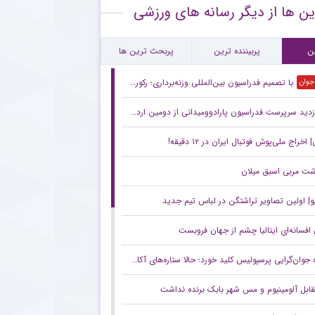
ین ها از دیگر رسانه های ورزشی
قلال و روزهای دشوار با پنجره نقل‌وانتقالاتی بسته
ام مهم پیشکسوت پرسپولیس برای هواداران سرخ + جزئیات
ن
پربیننده ترین
پربحث ترین ها
با تصمیم فدراسیون بین‌المللی وزنه‌برداری؛ رکورد‌های جهانی یوسفی و نصیری حفظ شد
 جوان
زدید سرپرست فدراسیون پارادوومیدانی از دومین اردوی تیم ملی مردان
خراج ملی‌پوش فوتبال ایران در ۱۲ دقیقه!
شت مربی اسبق میلان
و| اولین تصاویر تراشتگن در لباس تیم جدید
افسانه‌ای ایتالیا چشم از جهان فروبست
وان‌گرایی پرسپولیس کلید خورد؛ حالا ستاره‌های آکادمی کنار بزرگسالان تمرین می‌کنند
قابل آلومینیوم و مس شهر بابک برنده نداشت