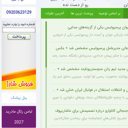
کن
رو از دست نده
09203623129
بر اساس توصیه
پربحث ترین ها
آخرین نظرات
وان پرسپولیس یکی از گزینه‌های جدایی
اده بازیکن جوان و آینده دار پرسپولیس یکی از خروجی های احتمالی باشگاه به شمار می رود.
عالی مدیرعامل پرسپولیس مشخص شد + عکس
یس، با حکم پیمان حدادی، مدیرعامل باشگاه، محمد رحمان سالاری به عنوان مشاور عالی مدیر
 جدید تیم زنان منچستریونایتد مشخص شد + عکس
ونایتد به‌صورت رسمی اِوا اولید، سرمربی سابق تیم زنان هارتس، را به‌عنوان سرمربی جدید تیم
و انتقالات استقلال در فوتبال ایران خنثی شد + جزئیات
پنل پیامک
ی با پنجره نقل‌وانتقالاتی بسته روزهای دشواری را سپری می‌کند که در همین شرایط، نام سرد
نجالی کاناوارو درباره تصمیمش برای ماشاریپوف
لباس رئال مادرید
 با تشریح تلاش‌های انجام‌شده برای رساندن جلال‌الدین ماشاریپوف به جام جهانی تأکید کرد 
2027