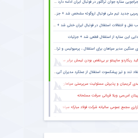
راجویی ستاره جوان تراکتور در فوتبال ایران ادامه دارد + جزئیات
مربی جدید تیم ملی فوتبال اروگوئه مشخص شد + جزئیات
 نقل و انتقالات استقلال در فوتبال ایران خنثی شد + جزئیات
ایی این ستاره از استقلال قطعی شد + جزئیات
 سنگین مدیر سپاهان برای استقلال ، پرسپولیس و تراکتور + جزئیات
ید ریکاردو ساپینتو بر بی‌نقص بودن تیمش برابر سالزبورگ
قاد تند و تیز پیشکسوت استقلال از عملکرد مدیران آبی + جزئیات
دی کریمیان و پذیرش مسئولیت سرپرستی سپاهان
پیتان اس‌سی ویلا قربانی سرقت مسلحانه
گزاری مجمع عمومی سالیانه شرکت فولاد مبارکه سپاهان
کاری ایمان عالمی با ساکت الهامی در تیم پیکان
 ستاره گابنی از لیست بازیکنان استقلال به خاطر محدودیت نقل‌وانتقالاتی