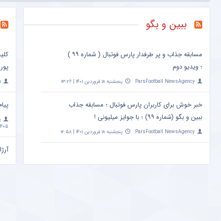
ببین و بگو
مسابقه جذاب و پر طرفدار پارس فوتبال ( شماره ۹۹ )
کلی
؛ ویدیو دوم
پور
ParsFootball NewsAgency
پنجشنبه ۱۸ فروردین ۱۴۰۱ | ۱۳:۲۶
a
خبر خوش برای کاربران پارس فوتبال ؛ مسابقه جذاب
پیام
ببین و بگو (شماره ۹۹) ؛ با جوایز میلیونی !
پ
۴۰۵ | ۱۰:۰۹
ParsFootball NewsAgency
پنجشنبه ۱۸ فروردین ۱۴۰۱ | ۱۲:۵۸
آرژا
امشب ساعت 
a
مهم
+ ع