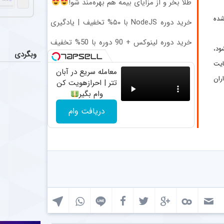
سکوت فر
طلا بخر و از مزایای بیمه هم بهره‌مند شو!
اخبار
فرهاد مجیدی در
شده
خرید دوره NodeJS با ۵۰% تخفیف | یادگیری
برنامه نویسی ارزانتر از همیشه
جدایی ا
اخبار
خرید دوره لینوکس + 90 دوره با 50% تخفیف
ود،
دیدیه اندونگ ه
| آکادمی برنامه نویسی سبزلرن
وبگردی
ایت
معامله سریع در آبان
عملکرد 
اخبار
ران
تتر | احرازهویت کن
تیم فوتبال پر
وام بگیر
دریافت وام
سرمربی فص
عکس
بیان محمودی، 