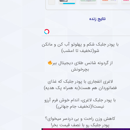
هاد مجیدی در دبی و انتظار برای پیشنهاد جدید
 پنجاه‌سالگی، دور از هیاهوی فوتبال ایران، روزهای آرامی را در دبی سپری می‌کند و همچنان مق
نتایج زنده
ین ستاره از استقلال قطعی شد + جزئیات
افبک گابنی فصل گذشته تیم فوتبال استقلال به دلیل بسته ماندن پنجره نقل‌وانتقالاتی به ای
تهاجمی پرسپولیس در پیش‌فصل لیگ برتر
با پودر جلبک شکم و پهلوتو آب کن و مانکن
شو(تخفیف تا امشب)
سپولیس در مسابقات پیش فصل شکستی نداشته و توانسته گل های زیادی را به ثمر برساند.
از گردونه شانس طلای دیجیتال ببر
ل گذشته سپاهان با تمدید یک فصل دیگر در این تیم ماند + عکس
بچرخونش
سرمربی فصل گذشته سپاهان، با وجود شایعات حضور در پرسپولیس، قرارداد خود را برای یک فص
لاغری انفجاری با پودر جلبک که غذای
فضانوردان هم هست(به همراه پک هدیه)
با پودر جلبک لاغری، اندام خوش فرم آرزو
نیست!(تخفیف جام جهانی)
کاهش وزن راحت و بی دردسر میخوای؟
پودر جلبک رو با نصف قیمت بخر!