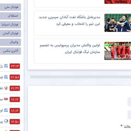
فوتبال ملی
استقلال
مدیرعامل باشگاه نفت آبادان سرمربی جدید
این تیم را انتخاب و معرفی کرد
فوتبال اسپانیا
فوتبال آلمان
والیبال
اولین واکنش مدیران پرسپولیس به تصمیم
گالری عکس
سازمان لیگ فوتبال ایران
رژی
۲۳:۱۳
چر
۲۲:۵۸
نقش
۲۲:۴۹
ست
۱۸:۱۷
اول
۱۸:۰۶
پیش
۱۶:۵۰
‌اند
*