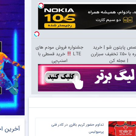
ص پایتون شو | خرید
جشنواره فروش مودم های
90 دوره با ۵۰٪ تخفیف سبزلرن
LTE
خرید قسطی با
| عجله کن
اسنپ‌پی
تداوم حضور کریم باقری در کادر فنی
آخرین اخ
پرسپولیس