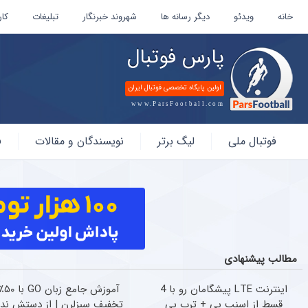
خانه
ویدئو
دیگر رسانه ها
شهروند خبرنگار
تبلیغات
کار
پارس فوتبال
اولین پایگاه تخصصی فوتبال ایران
www.ParsFootball.com
پارس
فوتبال ملی
لیگ برتر
نویسندگان و مقالات
ف
فوتبال
مطالب پیشنهادی
اینترنت LTE پیشگامان رو با 4
آموزش جامع زبان GO ب
قسط از اسنپ پی + ترب پی
تخفیف سبزلرن | از دستش نده