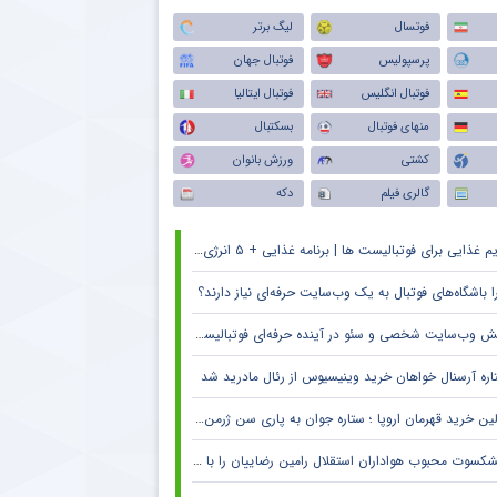
فوتسال
لیگ برتر
پرسپولیس
فوتبال جهان
فوتبال انگلیس
فوتبال ایتالیا
منهای فوتبال
بسکتبال
کشتی
ورزش بانوان
گالری فیلم
دکه
م غذایی برای فوتبالیست ها | برنامه غذایی + ۵ انرژی زا
ا باشگاه‌های فوتبال به یک وب‌سایت حرفه‌ای نیاز دارند؟
 وب‌سایت شخصی و سئو در آینده حرفه‌ای فوتبالیست‌ها و مربیان
اره آرسنال خواهان خرید وینیسیوس از رئال مادرید شد
ین خرید قهرمان اروپا ؛ ستاره جوان به پاری سن ژرمن می رود
کسوت محبوب هواداران استقلال رامین رضاییان را با خاک یکسان کرد + جزئیات