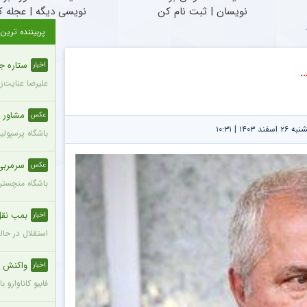
نویسان | ثبت نام کن
نویسی دیگه | عجله 
پربیننده ترین
ستاره ج
اخبار
…
علیرضا عنایت‌ز
مشاور 
عکس
۱۴ | ۱۰:۳۱
باشگاه پرسپول
سرمربی
عکس
باشگاه منچستری
بمب نقل 
اخبار
استقلال در حال
واکنش ج
اخبار
فابیو کاناوارو