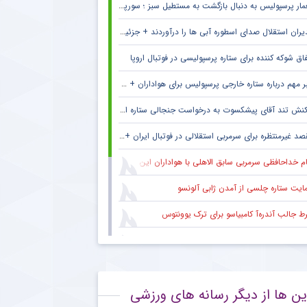
ار پرسپولیس به دنبال بازگشت به مستطیل سبز ؛ سورپرایز بزرگ در راه است ؟ + جزئیات
یران استقلال صدای اسطوره آبی ها را درآوردند + جزئیات
فاق شوکه کننده برای ستاره پرسپولیسی در فوتبال اروپا
 مهم درباره ستاره خارجی پرسپولیس برای هواداران + جزئیات
نش تند آقای پیشکسوت به درخواست جنجالی ستاره استقلال + جزئیات
د غیرمنتظره برای سرمربی استقلالی در فوتبال ایران + جزئیات
ام خداحافظی سرمربی سابق الاهلی با هواداران این باشگاه
ایت ستاره چلسی از آمدن ژابی آلونسو
ط جالب آندره‌آ کامبیاسو برای ترک یوونتوس
تفاده مجدد استقلال از سه ستاره مرکزی در بازی دوستانه
یت جایگاه ستاره محبوب استقلال به عنوان گلر شماره یک این تیم برای شروع لیگ
ین ها از دیگر رسانه های ورزشی
یان همکاری رضاییان با استقلال و آغاز مسیر تازه