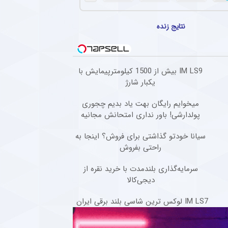
مهارت های تماشایی گزینه خرید
لیورپول + فیلم
نتایج زنده
سه‌شنبه ۱۲ دی ۱۴۰۲ | ۱۹:۱۴
گل های بازی لیورپول – فولام لیگ برتر
انگلیس + فیلم
IM LS9 بیش از 1500 کیلومترپیمایش با
یکشنبه ۱۲ آذر ۱۴۰۲ | ۲۱:۳۰
یکبار شارژ
میخوایم رایگان بهت یاد بدیم چجوری
پولدارشی! باور نداری امتحانش مجانیه
سیانا خودتو گذاشتی برای فروش؟ اینجا به
راحتی بفروش
سرمایه‌گذاری بلندمدت با خرید نقره از
دیجی‌کالا
IM LS7 لوکس ترین شاسی بلند برقی ایران