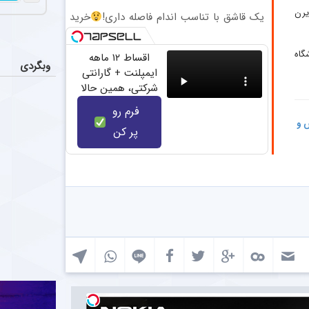
(درتخفیف ویژه)
یرن
یک قاشق با تناسب اندام فاصله داری!
خرید
با تخفیف ویژه
شگاه
اقساط ۱۲ ماهه
وبگردی
ایمپلنت + گارانتی
شرکتی، همین حالا
نوبت بگیر
فرم رو
س و
پر کن