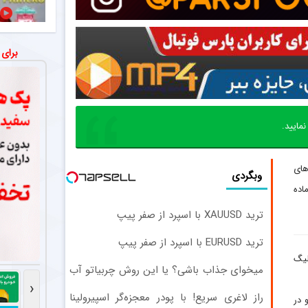
ستاره مح
اخبار
با وجود شایعات، امیر جعفری، مدا
خبر مهم د
برای
اخبار
ستاره ازبکستان
پایان شای
عکس
سیامک نعمتی و
مایید.
انصراف ست
اخبار
های
مرتضی پورعلی‌گ
وبگردی
اده
ترید XAUUSD با اسپرد از صفر پیپ
ترید EURUSD با اسپرد از صفر پیپ
لیگ
میخوای جذاب باشی؟ یا این روش چربیاتو آب
کن
‹
راز لاغری سریع! با پودر معجزه‌گر اسپیرولینا
 و در