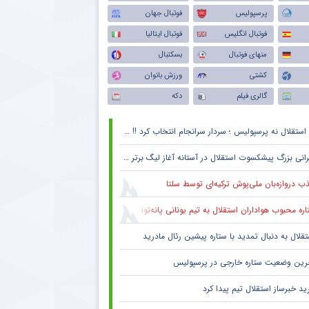
پرسپولیس
فوتبال جهان
فوتبال انگلیس
فوتبال ایتالیا
منهای فوتبال
بسکتبال
کشتی
ورزش بانوان
گالری فیلم
دکه
استقلال نه پرسپولیس ؛ سردار سرانجام انتخاب کرد !! + جزئیات
انی بزرگ پیشکسوت استقلال در آستانه آغاز لیگ برتر + جزئیات
ب دروازه‌بان ملی‌پوش ترکیه‌ای توسط سلتا
ره محبوب هواداران استقلال به تیم یونانی پانه‌تولیکوس پیوست
تقلال به دنبال تمدید با ستاره پیشین رئال مادرید
رین وضعیت ستاره خارجی در پرسپولیس
ید خبرساز استقلال تیم پیدا کرد