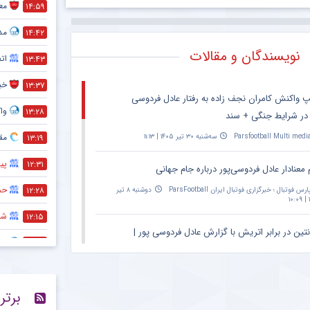
معم
۱۴:۵۹
مد
۱۴:۴۲
نویسندگان و مقالات
ات
۱۳:۴۳
خبر
۱۳:۳۷
پ واکنش کامران نجف زاده به رفتار عادل فردوسی
واک
۱۳:۲۸
 در شرایط جنگی + سند
مقص
Parsfootball Multi medi
سه‌شنبه ۳۰ تیر ۱۴۰۵ | ۱۱:۱۳
۱۳:۱۹
پی
۱۲:۳۱
 معنادار عادل فردوسی‌پور درباره جام جهانی
حم
۱۲:۲۸
ارس فوتبال ؛ خبرگزاری فوتبال ایران ParsFootball
دوشنبه ۸ تیر
۱
شر
۱۲:۱۵
نتین در برابر اتریش با گزارش عادل فردوسی پور |
اس
۱۲:۱۰
۲۰:۳۰ – پخش زنده در اپارات اسپرت
تثب
۱۲:۰۵
Parsfootball Multi medi
دوشنبه ۱ تیر ۱۴۰۵ | ۱۴:۳۱
برتر
پا
۱۲:۰۰
ان ویژه مراسم حمید علیدوستی؛ عادل فردوسی‌پور