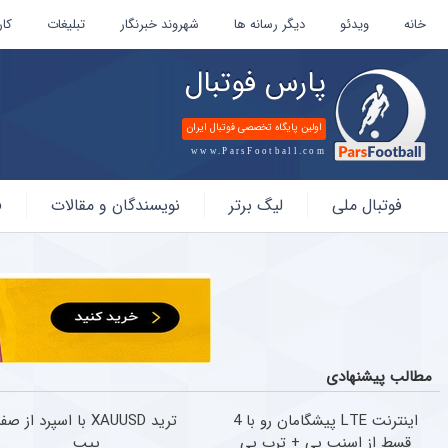
خانه
ویدئو
دیگر رسانه ها
شهروند خبرنگار
تبلیغات
کار
پارس فوتبال
اولین پایگاه تخصصی فوتبال ایران
www.ParsFootball.com
پارس
فوتبال ملی
لیگ برتر
نویسندگان و مقالات
ف
فوتبال
مطالب پیشنهادی
اینترنت LTE پیشگامان رو با 4
ترید XAUUSD با اسپرد از صف
قسط از اسنپ پی + ترب پی
پیپ