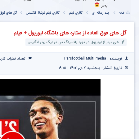
بخر
خانه
چند رسانه ای
گالری فیلم
گالری فیلم فوتبال انگلیس
گل های فوق ا
گل های فوق العاده از ستاره های باشگاه لیورپول + فیلم
گل های برتر از لیورپول در دوره باکسینگ دی در لیگ برتر انگلیس
نویسنده : Parsfootball Multi media
تعداد نظرات کارب
تاریخ انتشار : پنجشنبه ۷ دی ۱۴۰۲ | ۱۹:۰۵