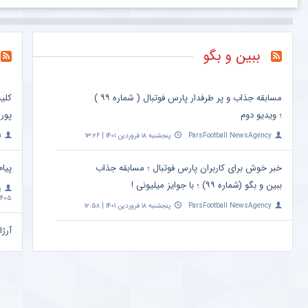
ببین و بگو
مسابقه جذاب و پر طرفدار پارس فوتبال ( شماره ۹۹ )
کلی
؛ ویدیو دوم
پور
ParsFootball NewsAgency
پنجشنبه ۱۸ فروردین ۱۴۰۱ | ۱۳:۲۶
a
خبر خوش برای کاربران پارس فوتبال ؛ مسابقه جذاب
پیام
ببین و بگو (شماره ۹۹) ؛ با جوایز میلیونی !
پ
۴۰۵ | ۱۰:۰۹
ParsFootball NewsAgency
پنجشنبه ۱۸ فروردین ۱۴۰۱ | ۱۲:۵۸
آرژا
امشب ساعت 
a
مهم