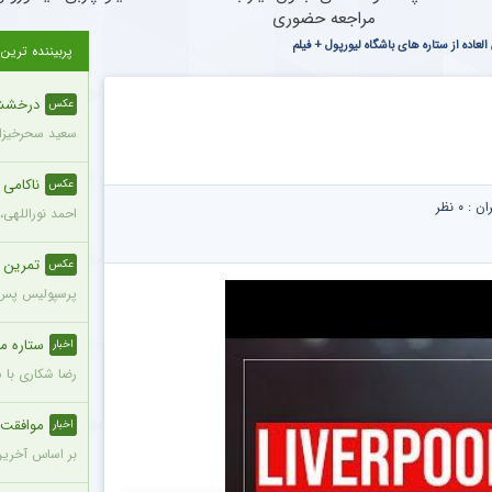
مراجعه حضوری
لعاده از ستاره های باشگاه لیورپول + فیلم
پربیننده ترین
درخشش س
عکس
سعید سحرخیزان
ناکامی
عکس
ران :
۰ نظر
احمد نوراللهی،
تمرین 
عکس
پرسپولیس پس ا
ستاره محب
اخبار
رضا شکاری با 
موافقت ه
اخبار
بر اساس آخرین