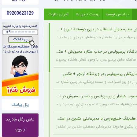
09203623129
بر اساس توصیه
پربحث ترین ها
آخرین نظرات
تاره جوان استقلال در بازی دوستانه دیروز + عکس
 مهاجم جوان استقلال با درخشش در بازی دوستانه دیروز، نشان داد آماده است تا در فصل 
 باشگاه پرسپولیس در جذب ستاره محبوبش + عکس
 هافبک سابق پرسپولیس، با وجود تلاش باشگاه پرسپولیس برای بازگشت او، ترجیح داد حداقل ی
بازیکنان پرسپولیس در ورزشگاه آزادی + عکس
ز دو روز استراحت و تست پزشکی، در زمین شماره سه آزادی تمرین کرد.
وب هواداران پرسپولیس و تغییر مسیرش در نقل‌وانتقالات
سه پیشنهاد مختلف روبرو شده و به زودی تیم خود را معرفی خواهد کرد.
پنل پیامک
لدینگ خلیج‌فارس با مدیرعاملی متدین در استقلال
لباس رئال مادرید
 پیگیری‌ها روند مدیرعاملی مصطفی متدین در استقلال به طور کامل طی شده و هلدینگ خلیج‌
2027