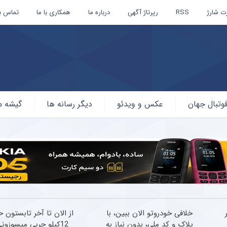
ت شارژ
RSS
رپرتاژ آگهی
درباره ما
همکاری با ما
تماس با
وتبال جهان
عکس و ویدئو
دیگر رسانه ها
گیشه م
ر
خلافی خودروتو الان ببین، با
از الان تا آخر تابستون 
پلاک و کد ملی، بدون نیاز به
12کیلو چربی میسوزونی