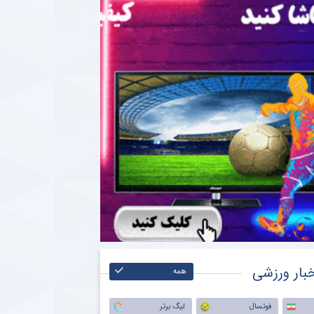
بار ورزشی
همه
فوتسال
لیگ برتر