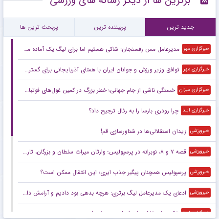
برترین ها از دیگر رسانه های ورزشی
جدید ترین
پربیننده ترین
پربحث ترین ها
مدیرعامل مس رفسنجان: شاکی هستیم اما برای لیگ یک آماده می‌شویم
خبرگزاری مهر
توافق وزیر ورزش و جوانان ایران با همتای آذربایجانی برای گسترش همکاری
خبرگزاری مهر
خستگی ناشی از جام جهانی؛ خطر بزرگ در کمین غول‌های فوتبال اروپا
خبرگزاری میزان
چرا رودری بارسا را به رئال ترجیح داد؟
خبرگزاری ایلنا
زیدان استقلالی‌ها در شناورسازی قم!
خبرورزشی
قصه ۷ و ۸، نوبرانه در پرسپولیس؛ وارثان میراث سلطان و بزرگان، تاریخ‌ساز می‌شوند یا قربانی تاریخ؟
خبرورزشی
پرسپولیس همچنان پیگیر جذب ایری؛ این انتقال ممکن است؟
خبرورزشی
ادعای یک مدیرعامل لیگ برتری: هرچه بدهی بود دادیم و آرامش داریم
خبرورزشی
ترکیب استقلال برای فصل جدید لو رفت
خبرگزاری ایلنا