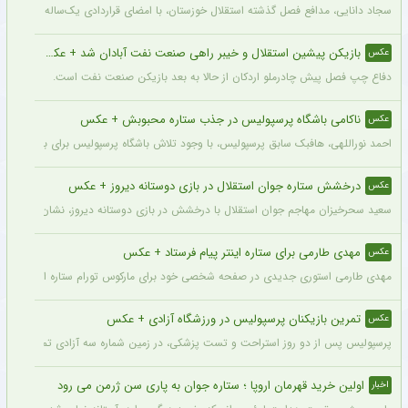
سجاد دانایی، مدافع فصل گذشته استقلال خوزستان، با امضای قراردادی یک‌ساله بار دیگر به
بازیکن پیشین استقلال و خیبر راهی صنعت نفت آبادان شد + عکس
عکس
دفاع چپ فصل پیش چادرملو اردکان از حالا به بعد بازیکن صنعت نفت است.
ناکامی باشگاه پرسپولیس در جذب ستاره محبوبش + عکس
عکس
احمد نوراللهی، هافبک سابق پرسپولیس، با وجود تلاش باشگاه پرسپولیس برای بازگشت او، 
درخشش ستاره جوان استقلال در بازی دوستانه دیروز + عکس
عکس
سعید سحرخیزان مهاجم جوان استقلال با درخشش در بازی دوستانه دیروز، نشان داد آماد
مهدی طارمی برای ستاره اینتر پیام فرستاد + عکس
عکس
مهدی طارمی استوری جدیدی در صفحه شخصی خود برای مارکوس تورام ستاره اینتر منتشر 
تمرین بازیکنان پرسپولیس در ورزشگاه آزادی + عکس
عکس
پرسپولیس پس از دو روز استراحت و تست پزشکی، در زمین شماره سه آزادی تمرین کرد.
اولین خرید قهرمان اروپا ؛ ستاره جوان به پاری سن ژرمن می رود
اخبار