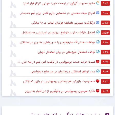
ستاره محبوب گل‌گهر در لیست خرید مهدی تارتار قرار ندارد
۹:۰۶
اخراج میلاد محمدی در نخستین بازی کامل برای تیم جدیدش
۹:۰۰
درگذشت سرمربی باسابقه فوتبال ایتالیا در ۹۰ سالگی
۸:۵۷
احتمال بازگشت قریب‌الوقوع دروازه‌بان اسپانیایی به استقلال
۸:۵۳
موافقت هلدینگ خلیج‌فارس با مدیرعاملی متدین در استقلال
۸:۵۰
توقف استقلال خوزستان در برابر استقلال تهران
۸:۴۶
غیبت خرید جدید پرسپولیس در ترکیب این تیم در سه بازی تدارکاتی
۸:۲۹
عدم توافق استقلال و رضاییان بر سر مبلغ درخواستی
۸:۲۶
مصدومیت بازیکن مجارستانی پرسپولیس در بازی تدارکاتی
۸:۲۳
تأکید سرمربی پرسپولیس بر جلوگیری از درز اخبار به بیرون
۸:۲۱