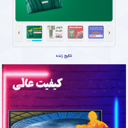
›
‹
نتایج زنده