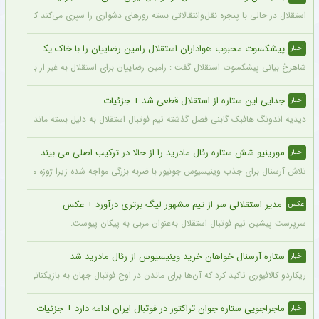
استقلال در حالی با پنجره نقل‌وانتقالاتی بسته روزهای دشواری را سپری می‌کند که در همی
پیشکسوت محبوب هواداران استقلال رامین رضاییان را با خاک یکسان کرد + جزئیات
اخبار
شاهرخ بیانی پیشکسوت استقلال گفت : رامین رضاییان برای استقلال به غیر از بازار گرمی ک
جدایی این ستاره از استقلال قطعی شد + جزئیات
اخبار
دیدیه اندونگ هافبک گابنی فصل گذشته تیم فوتبال استقلال به دلیل بسته ماندن پنجره نقل
مورینیو شش ستاره رئال مادرید را از حالا در ترکیب اصلی می بیند
اخبار
تلاش آرسنال برای جذب وینیسیوس جونیور با ضربه بزرگی مواجه شده زیرا ژوزه مورینیو او را یک بازیکن 
مدیر استقلالی سر از تیم مشهور لیگ برتری درآورد + عکس
عکس
سرپرست پیشین تیم فوتبال استقلال به‌عنوان مربی به پیکان پیوست.
ستاره آرسنال خواهان خرید وینیسیوس از رئال مادرید شد
اخبار
ریکاردو کالافیوری تاکید کرد که آن‌ها برای ماندن در اوج فوتبال جهان به بازیکنانی در سطح و
ماجراجویی ستاره جوان تراکتور در فوتبال ایران ادامه دارد + جزئیات
اخبار