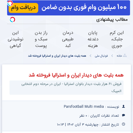
مطالب پیشنهادی
این کرم
پایان
درمان
راز بدن
این
جلبک،
دغدغه
طبیعی
سبک و
نوشیدنی
جوری
هزینه
کبد
پوست
گیاهی
چروکاتو
های
چرب
شفاف در
چربی
خانه
فوتبال ملی
همه بلیت های دیدار ایران و استرالیا فروخته شد
صاف
دندان
کشف
پاکسازی
کبد شما
میکنه
پزشکی
شد!
کبد
را از بین
که انگار
با پک
نهفته
می
همه بلیت های دیدار ایران و استرالیا فروخته شد
بوتاکس
سفید
است!
برد55%تخفیف
فروش ۶۱ هزار بلیت دیدار بانوان استرالیا - ایران در مرحله دوم انتخابی
کردی!
کننده
(تخفیف
خانگی
المپیک
ویژه)
نویسنده : Parsfootball Multi media
تعداد نظرات کاربران :
۰ نظر
تاریخ انتشار : چهارشنبه ۳ آبان ۱۴۰۲ | ۱۰:۱۳