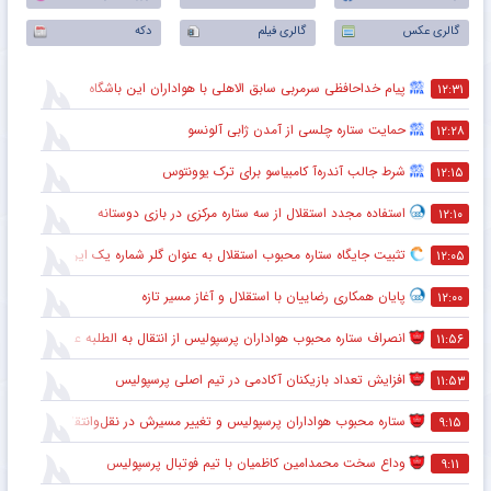
گالری عکس
گالری فیلم
دکه
پیام خداحافظی سرمربی سابق الاهلی با هواداران این باشگاه
۱۲:۳۱
حمایت ستاره چلسی از آمدن ژابی آلونسو
۱۲:۲۸
شرط جالب آندره‌آ کامبیاسو برای ترک یوونتوس
۱۲:۱۵
استفاده مجدد استقلال از سه ستاره مرکزی در بازی دوستانه
۱۲:۱۰
تثبیت جایگاه ستاره محبوب استقلال به عنوان گلر شماره یک این تیم برای شروع لیگ
۱۲:۰۵
پایان همکاری رضاییان با استقلال و آغاز مسیر تازه
۱۲:۰۰
انصراف ستاره محبوب هواداران پرسپولیس از انتقال به الطلبه عراق
۱۱:۵۶
افزایش تعداد بازیکنان آکادمی در تیم اصلی پرسپولیس
۱۱:۵۳
ستاره محبوب هواداران پرسپولیس و تغییر مسیرش در نقل‌وانتقالات
۹:۱۵
وداع سخت محمدامین کاظمیان با تیم فوتبال پرسپولیس
۹:۱۱